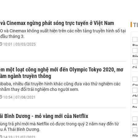
và Cinemax ngừng phát sóng trực tuyến ở Việt Nam
T
O và Cinemax không xuất hiện trên các nền tảng truyền hình số tại
 đầu tháng 3.
10:01 | 03/03/2025
em một loạt công nghệ mới đến Olympic Tokyo 2020, mơ
tầm ngành truyền thông
libaba, nhiều đài truyền hình khác cũng đưa vào thử nghiệm các
 nhằm thay đổi trải nghiệm cho người xem.
10:54 | 07/08/2021
i Bình Dương - mỏ vàng mới của Netflix
ùng trả phí mới mà Netflix có được trong quý 2 năm nay đến từ
u Á Thái Bình Dương.
14:33 | 21/07/2021