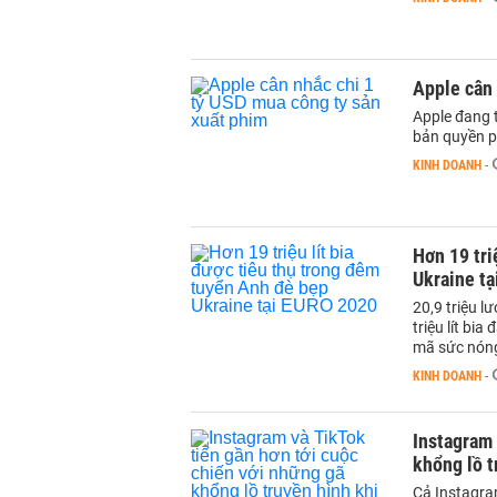
Apple cân 
Apple đang 
bản quyền p
KINH DOANH
-
Hơn 19 tri
Ukraine t
20,9 triệu l
triệu lít bi
mã sức nón
KINH DOANH
-
Instagram 
khổng lồ t
Cả Instagra