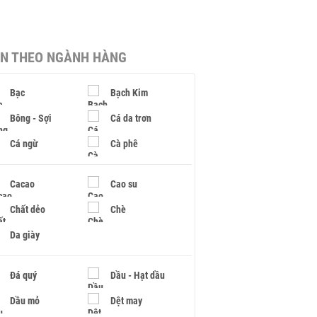
IN THEO NGÀNH HÀNG
Bạc
Bạch Kim
Bông - Sợi
Cá da trơn
Cá ngừ
Cà phê
Cacao
Cao su
Chất dẻo
Chè
Da giày
Đá quý
Dầu - Hạt dầu
Dầu mỏ
Dệt may