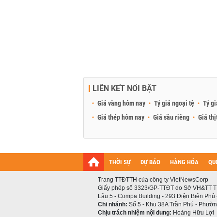
LIÊN KẾT NỔI BẬT
Giá vàng hôm nay
Tỷ giá ngoại tệ
Tỷ gi
Giá thép hôm nay
Giá sầu riêng
Giá thị
THỜI SỰ
DỰ BÁO
HÀNG HÓA
QU
Trang TTĐTTH của công ty VietNewsCorp
Giấy phép số 3323/GP-TTĐT do Sở VH&TT T
Lầu 5 - Compa Building - 293 Điện Biên Phủ
Chi nhánh:
Số 5 - Khu 38A Trần Phú - Phường
Chịu trách nhiệm nội dung:
Hoàng Hữu Lợi