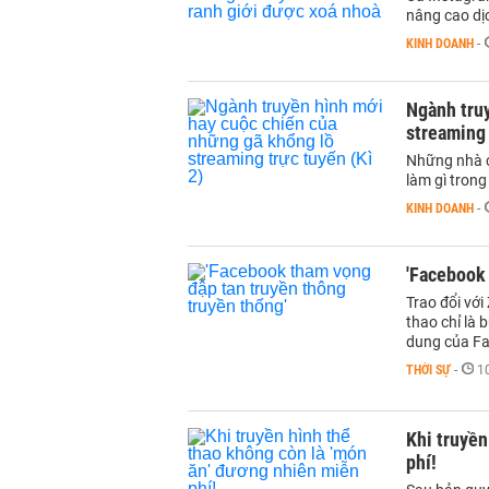
nâng cao dịc
KINH DOANH
-
Ngành tru
streaming 
Những nhà c
làm gì trong
KINH DOANH
-
'Facebook 
Trao đổi với
thao chỉ là 
dung của F
THỜI SỰ
-
1
Khi truyền
phí!