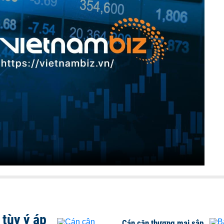
tùy ý áp
Cán cân thương mại sắp