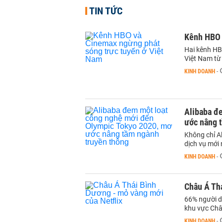
TIN TỨC
Kênh HBO 
Hai kênh HB
Việt Nam từ
KINH DOANH
-
Alibaba đ
ước nâng 
Không chỉ A
dịch vụ mới
KINH DOANH
-
Châu Á Thá
66% người d
khu vực Châ
KINH DOANH
-