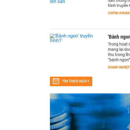
Sau thông t
hình truyền
CHỨNG KHOÁN
'Bánh ngon
Trong hoạt đ
mang lại doa
thu trong lĩ
“bánh ngon” 
DOANH NGHIỆP
TÌM THEO NGÀY