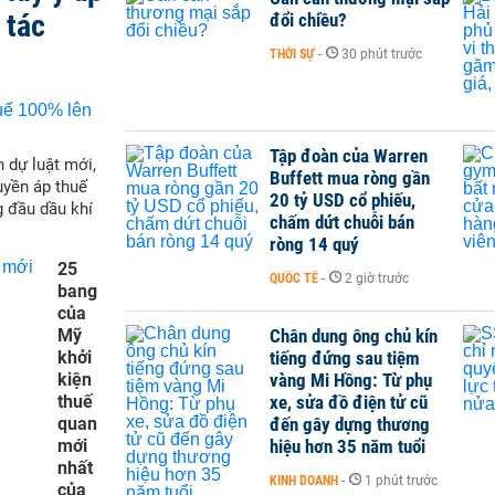
 tác
đổi chiều?
THỜI SỰ
-
30 phút trước
Tập đoàn của Warren
 dự luật mới,
Buffett mua ròng gần
yền áp thuế
20 tỷ USD cổ phiếu,
g đầu dầu khí
chấm dứt chuỗi bán
ròng 14 quý
25
QUỐC TẾ
-
2 giờ trước
bang
của
Mỹ
Chân dung ông chủ kín
khởi
tiếng đứng sau tiệm
kiện
vàng Mi Hồng: Từ phụ
thuế
xe, sửa đồ điện tử cũ
quan
đến gây dựng thương
mới
hiệu hơn 35 năm tuổi
nhất
KINH DOANH
-
1 phút trước
của