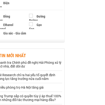
Điện
Đồng
Đường
Ethanol
Gạo
Gia súc - Gia cầm
Giấy
Gỗ
TIN MỚI NHẤT
Hạt điều
Hồ tiêu - Hạt tiêu
anh tra Chính phủ đề nghị Hải Phòng xử lý
Khí đốt
3 nhà, đất dôi dư
I Research chỉ ra hai yếu tố quyết định
Kim loại khác
Mắc ca
ộng lực tăng trưởng nửa cuối năm
Muối
Ngũ cốc
iều phòng trọ Hà Nội tăng giá
Nhựa - Hạt nhựa
ng Trump sắp có quyền tùy ý áp thuế 100%
ên những đối tác thương mại hàng đầu?