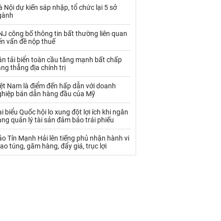
Palladium
Phân bón
 Nội dự kiến sáp nhập, tổ chức lại 5 sở
gành
Rau - Củ -Quả
Sắt thép
J công bố thông tin bất thường liên quan
Sữa
ến vấn đề nộp thuế
n tải biển toàn cầu tăng mạnh bất chấp
ng thẳng địa chính trị
Than
Thức ăn chăn nuôi
iệt Nam là điểm đến hấp dẫn với doanh
Thủy hải sản khác
Tôm
ghiệp bán dẫn hàng đầu của Mỹ
Vàng
i biểu Quốc hội lo xung đột lợi ích khi ngân
ng quản lý tài sản đảm bảo trái phiếu
VLXD khác
Xăng dầu
o Tín Mạnh Hải lên tiếng phủ nhận hành vi
ao túng, găm hàng, đẩy giá, trục lợi
Xi măng - Clynker