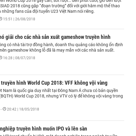
ền World Cup 2018 gây cấn, sốt ruột… đến phút cuối, giờ đến lượt
SIAD 2018 cũng gặp “đoạn trường” đối với giới hâm mộ thể thao
à những fans của đội tuyển U23 Việt Nam nói riêng.
15:51 | 26/08/2018
hó giải cho các nhà sản xuất gameshow truyền hình
ng có nhà tài trợ đồng hành, doanh thu quảng cáo không ổn định
 nên gameshow không lỗ đã là may mắn với các nhà sản xuất.
16:28 | 08/07/2018
 truyền hình World Cup 2018: VFF không vội vàng
iệt Nam là quốc gia duy nhất tại Đông Nam Á chưa có bản quyền
 (BQTH) World Cup 2018, nhưng VTV có lý để không vội vàng trong
-
20:42 | 18/05/2018
nghiệp truyền hình muốn IPO và lên sàn