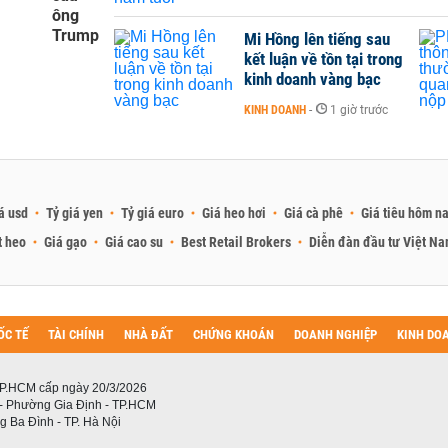
ông
Trump
Mi Hồng lên tiếng sau
kết luận về tồn tại trong
kinh doanh vàng bạc
KINH DOANH
-
1 giờ trước
á usd
Tỷ giá yen
Tỷ giá euro
Giá heo hơi
Giá cà phê
Giá tiêu hôm n
t heo
Giá gạo
Giá cao su
Best Retail Brokers
Diễn đàn đầu tư Việt N
ỐC TẾ
TÀI CHÍNH
NHÀ ĐẤT
CHỨNG KHOÁN
DOANH NGHIỆP
KINH DO
P.HCM cấp ngày 20/3/2026
 - Phường Gia Định - TP.HCM
 Ba Đình - TP. Hà Nội