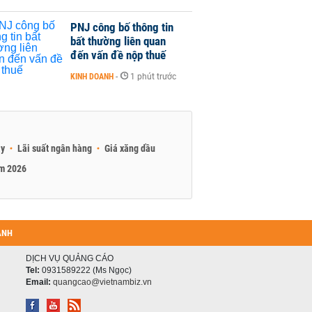
PNJ công bố thông tin
bất thường liên quan
đến vấn đề nộp thuế
KINH DOANH
-
1 phút trước
ay
Lãi suất ngân hàng
Giá xăng dầu
am 2026
ANH
DỊCH VỤ QUẢNG CÁO
Tel:
0931589222 (Ms Ngọc)
Email:
quangcao@vietnambiz.vn