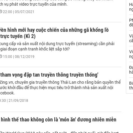
h vụ phát video trực tuyến của mình.
Hà
n
22:00 | 05/07/2021
PN
đ
yền hình mới hay cuộc chiến của những gã khổng lồ
trực tuyến (Kì 2)
Vậ
că
ung cấp và sản xuất nội dung trực tuyến (streaming) cần phải
 giai đoạn cạnh tranh khốc liệt sắp tới?
V
n
15:00 | 08/12/2019
Đạ
hà
tham vọng đập tan truyền thông truyền thống'
 Zing.vn, chuyên gia truyền thông Thái Lan cho rằng bản quyền thể
Bả
bước khởi đầu để thực hiện mục tiêu trở thành nhà sản xuất nội
th
acebook.
0:30 | 21/09/2018
 hình thể thao không còn là 'món ăn' đương nhiên miễn