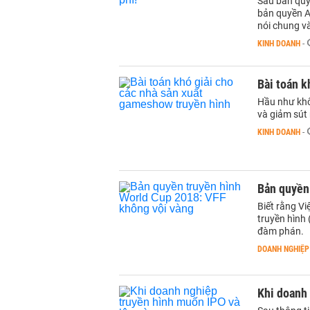
Sau bản quy
bản quyền A
nói chung v
KINH DOANH
-
Bài toán k
Hầu như khô
và giảm sút
KINH DOANH
-
Bản quyền
Biết rằng V
truyền hình
đàm phán.
DOANH NGHIỆP
Khi doanh 