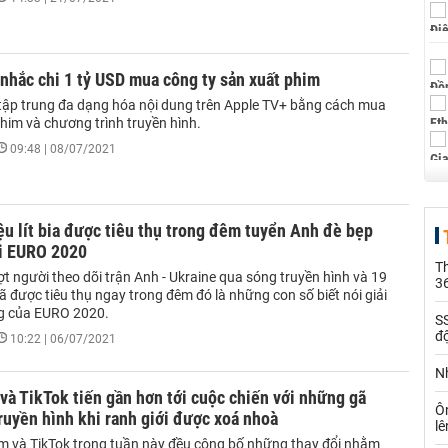
nhắc chi 1 tỷ USD mua công ty sản xuất phim
tập trung đa dạng hóa nội dung trên Apple TV+ bằng cách mua
him và chương trình truyền hình.
09:48 | 08/07/2021
ệu lít bia được tiêu thụ trong đêm tuyển Anh đè bẹp
ại EURO 2020
Th
ượt người theo dõi trận Anh - Ukraine qua sóng truyền hình và 19
36
a đã được tiêu thụ ngay trong đêm đó là những con số biết nói giải
g của EURO 2020.
SS
đ
10:22 | 06/07/2021
Nh
và TikTok tiến gần hơn tới cuộc chiến với những gã
Ô
ruyền hình khi ranh giới được xoá nhoà
l
m và TikTok trong tuần này đều công bố những thay đổi nhằm