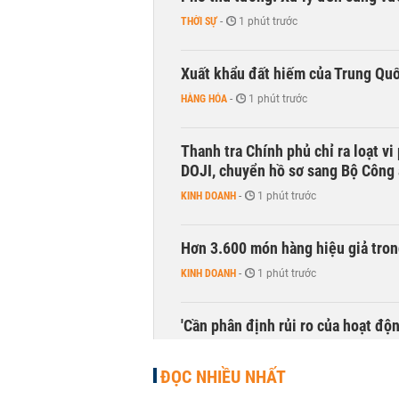
THỜI SỰ
-
1 phút trước
Xuất khẩu đất hiếm của Trung Qu
HÀNG HÓA
-
1 phút trước
Thanh tra Chính phủ chỉ ra loạt v
DOJI, chuyển hồ sơ sang Bộ Công
KINH DOANH
-
1 phút trước
Hơn 3.600 món hàng hiệu giả tron
KINH DOANH
-
1 phút trước
'Cần phân định rủi ro của hoạt độn
THỜI SỰ
-
1 phút trước
ĐỌC NHIỀU NHẤT