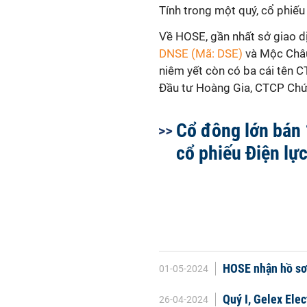
Tính trong một quý, cổ phiếu
Về HOSE, gần nhất sở giao d
DNSE (Mã: DSE)
và Mộc Châu
niêm yết còn có ba cái tên 
Đầu tư Hoàng Gia, CTCP Chứ
Cổ đông lớn bán 
cổ phiếu Điện lự
HOSE nhận hồ sơ 
01-05-2024
Quý I, Gelex Ele
26-04-2024