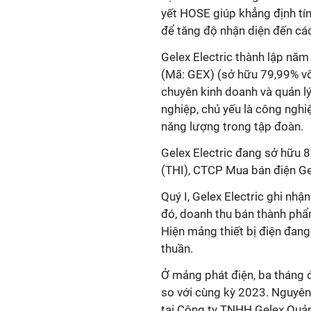
yết HOSE giúp khẳng định tín
để tăng độ nhận diện đến các
Gelex Electric thành lập năm
(Mã: GEX) (sở hữu 79,99% vố
chuyên kinh doanh và quản lý
nghiệp, chủ yếu là công nghi
năng lượng trong tập đoàn.
Gelex Electric đang sở hữu 8
(THI), CTCP Mua bán điện G
Quý I, Gelex Electric ghi nh
đó, doanh thu bán thành phẩm
Hiện mảng thiết bị điện đan
thuần.
Ở mảng phát điện, ba tháng 
so với cùng kỳ 2023. Nguyên 
tại Công ty TNHH Gelex Quản