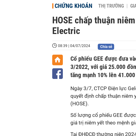
CHỨNG KHOÁN
THỊ TRƯỜNG
GI
HOSE chấp thuận niêm 
Electric
08:39 | 04/07/2024
Chia sẻ
Cổ phiếu GEE được đưa vào
3/2022, với giá 25.000 đồn
tăng mạnh 10% lên 41.000 
Ngày 3/7, CTCP Điện lực Gel
quyết định chấp thuận niêm 
(HOSE).
Số lượng cổ phiếu GEE được 
giá trị niêm yết theo mệnh gi
Tại ĐHĐCĐ thường niên 2024,