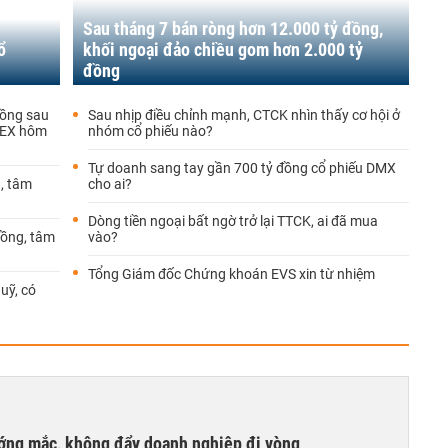
Sau tháng 7 bán ròng hơn 12.000 tỷ đồng,
ổ
khối ngoại đảo chiều gom hơn 2.000 tỷ
đồng
đồng sau
Sau nhịp điều chỉnh mạnh, CTCK nhìn thấy cơ hội ở
 GEX hôm
nhóm cổ phiếu nào?
Tự doanh sang tay gần 700 tỷ đồng cổ phiếu DMX
g, tâm
cho ai?
Dòng tiền ngoại bất ngờ trở lại TTCK, ai đã mua
đồng, tâm
vào?
Tổng Giám đốc Chứng khoán EVS xin từ nhiệm
uỹ, có
ướng mắc, không đẩy doanh nghiệp đi vòng