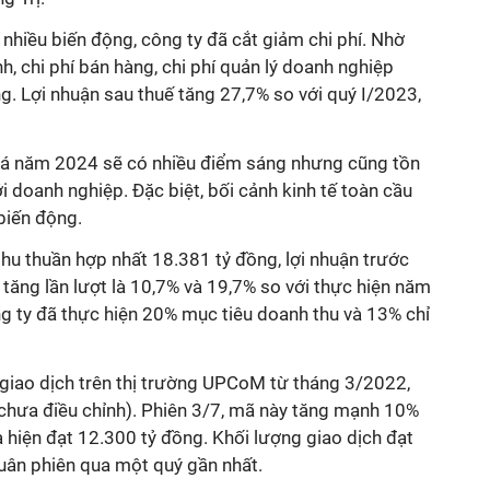
 nhiều biến động, công ty đã cắt giảm chi phí. Nhờ
chính, chi phí bán hàng, chi phí quản lý doanh nghiệp
ng. Lợi nhuận sau thuế tăng 27,7% so với quý I/2023,
iá năm 2024 sẽ có nhiều điểm sáng nhưng cũng tồn
ới doanh nghiệp. Đặc biệt, bối cảnh kinh tế toàn cầu
 biến động.
hu thuần hợp nhất 18.381 tỷ đồng, lợi nhuận trước
 tăng lần lượt là 10,7% và 19,7% so với thực hiện năm
ng ty đã thực hiện 20% mục tiêu doanh thu và 13% chỉ
iao dịch trên thị trường UPCoM từ tháng 3/2022,
 chưa điều chỉnh). Phiên 3/7, mã này tăng mạnh 10%
hiện đạt 12.300 tỷ đồng. Khối lượng giao dịch đạt
quân phiên qua một quý gần nhất.