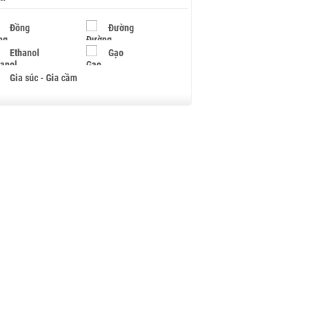
Đồng
Đường
Ethanol
Gạo
Gia súc - Gia cầm
Giấy
Gỗ
Hạt điều
Hồ tiêu - Hạt tiêu
Khí đốt
Kim loại khác
Mắc ca
Muối
Ngũ cốc
Nhựa - Hạt nhựa
Palladium
Phân bón