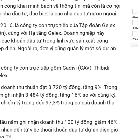
h công khai minh bạch về thông tin, mà còn là cơ hội
 nhà đầu tư, đặc biệt là các nhà đầu tư nước ngoài.
 2016, là công ty con trực tiếp của Tập đoàn Gelex
n), cùng với Hạ tầng Gelex. Doanh nghiệp này
 các khoản đầu tư trong lĩnh vực sản xuất công
ệp điện. Ngoài ra, đơn vị cũng quản lý một số dự án
 công ty con trực tiếp gồm Cadivi (CAV), Thibidi
elex…
ận doanh thu thuần đạt 3.720 tỷ đồng, tăng 9%. Trong
 ghi nhận 3.484 tỷ đồng, tăng 16% so với cùng kỳ.
g chiếm tỷ trọng đến 97,3% trong cơ cấu doanh thu
đầu năm ghi nhận doanh thu 100 tỷ đồng, giảm 46%
nhân đến từ việc thoái khoản đầu tư dự án điện gió
g Trị.