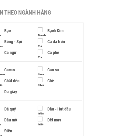
IN THEO NGÀNH HÀNG
Bạc
Bạch Kim
Bông - Sợi
Cá da trơn
Cá ngừ
Cà phê
Cacao
Cao su
Chất dẻo
Chè
Da giày
Đá quý
Dầu - Hạt dầu
Dầu mỏ
Dệt may
Điện