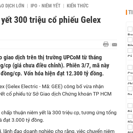
AO DỊCH LỚN
IPO - NIÊM YẾT
KIẾN THỨC
T
yết 300 triệu cổ phiếu Gelex
 giao dịch trên thị trường UPCoM từ tháng
g/cp (giá chưa điều chỉnh). Phiên 3/7, mã này
đồng/cp. Vốn hóa hiện đạt 12.300 tỷ đồng.
ex (Gelex Electric - Mã: GEE) công bố vừa nhận
yết cổ phiếu từ Sở Giao dịch Chứng khoán TP HCM
chấp thuận niêm yết là 300 triệu cp, tương ứng tổng
á đạt 3.000 tỷ đồng.
 lãnh đạo doanh nghiệp cho rằng, việc chuyển niêm