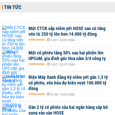
TIN TỨC
Một CTCK sắp niêm yết HOSE sau cú tăng
vốn từ 250 tỷ lên hơn 14.000 tỷ đồng
CHỨNG KHOÁN
-
14:51 | 22/07/2026
Một cổ phiếu tăng 50% sau hai phiên lên
UPCoM, gia đình gốc Hoa nắm 3/4 công ty
CHỨNG KHOÁN
-
14:07 | 22/07/2026
Điện Máy Xanh đăng ký niêm yết gần 1,3 tỷ
cổ phiếu, vốn hóa dự kiến vượt 100.000 tỷ
đồng
CHỨNG KHOÁN
-
21:06 | 15/07/2026
Gần 2 tỷ cổ phiếu của hai ngân hàng sắp bổ
sung vào sàn HOSE