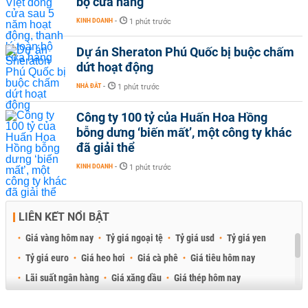
bộ cửa hàng
KINH DOANH
-
1 phút trước
Dự án Sheraton Phú Quốc bị buộc chấm
dứt hoạt động
NHÀ ĐẤT
-
1 phút trước
Công ty 100 tỷ của Huấn Hoa Hồng
bỗng dưng ‘biến mất’, một công ty khác
đã giải thể
KINH DOANH
-
1 phút trước
LIÊN KẾT NỔI BẬT
Giá vàng hôm nay
Tỷ giá ngoại tệ
Tỷ giá usd
Tỷ giá yen
Tỷ giá euro
Giá heo hơi
Giá cà phê
Giá tiêu hôm nay
Lãi suất ngân hàng
Giá xăng dầu
Giá thép hôm nay
Giá sầu riêng
Giá thịt heo
Giá gạo
Giá cao su