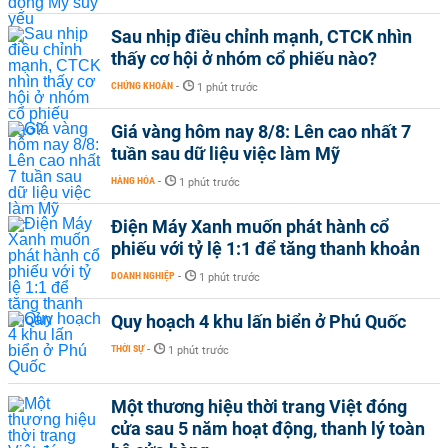
Sau nhịp điều chỉnh mạnh, CTCK nhìn
thấy cơ hội ở nhóm cổ phiếu nào?
CHỨNG KHOÁN
-
1 phút trước
Giá vàng hôm nay 8/8: Lên cao nhất 7
tuần sau dữ liệu việc làm Mỹ
HÀNG HÓA
-
1 phút trước
Điện Máy Xanh muốn phát hành cổ
phiếu với tỷ lệ 1:1 để tăng thanh khoản
DOANH NGHIỆP
-
1 phút trước
Quy hoạch 4 khu lấn biển ở Phú Quốc
THỜI SỰ
-
1 phút trước
Một thương hiệu thời trang Việt đóng
cửa sau 5 năm hoạt động, thanh lý toàn