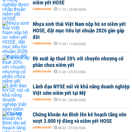
niêm yết HOSE
CHỨNG KHOÁN
-
11:13 | 12/05/2026
Nhựa sinh thái Việt Nam nộp hồ sơ niêm yết
HOSE, đặt mục tiêu lợi nhuận 2026 gần gấp
đôi
CHỨNG KHOÁN
-
17:00 | 11/04/2026
Đề xuất áp thuế 20% với chuyển nhượng cổ
phần chưa niêm yết
CHỨNG KHOÁN
-
21:20 | 27/03/2026
Lãnh đạo NYSE nói về khả năng doanh nghiệp
Việt sớm niêm yết tại Mỹ
CHỨNG KHOÁN
-
07:26 | 25/03/2026
Chứng khoán An Bình lên kế hoạch tăng vốn
vượt 3.000 tỷ đồng và niêm yết HOSE
CHỨNG KHOÁN
-
08:22 | 27/02/2026