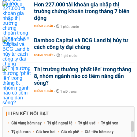
Hơn 227.000 tài khoản gia nhập thị
trường chứng khoán trong tháng 7 biến
động
CHỨNG KHOÁN
-
1 phút trước
Bamboo Capital và BCG Land bị hủy tư
cách công ty đại chúng
DOANH NGHIỆP
-
1 giờ trước
Thị trường thường ‘phất lên’ trong tháng
8, nhóm ngành nào có tiềm năng dẫn
sóng?
CHỨNG KHOÁN
-
1 giờ trước
LIÊN KẾT NỔI BẬT
Giá vàng hôm nay
Tỷ giá ngoại tệ
Tỷ giá usd
Tỷ giá yen
Tỷ giá euro
Giá heo hơi
Giá cà phê
Giá tiêu hôm nay