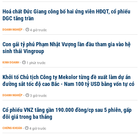
Hoá chất Đức Giang công bố hai ứng viên HĐQT, cổ phiếu
DGC tăng trần
DOANH NGHIỆP
-
4 giờ trước
Con gái tỷ phú Phạm Nhật Vượng lần đầu tham gia vào hệ
sinh thái Vingroup
KINH DOANH
-
1 phút trước
Khởi tố Chủ tịch Công ty Mekolor từng đề xuất làm dự án
đường sắt tốc độ cao Bắc - Nam 100 tỷ USD bằng vốn tự có
DOANH NGHIỆP
-
3 giờ trước
Cổ phiếu VNZ tăng gần 190.000 đồng/cp sau 5 phiên, gấp
đôi giá trong ba tháng
CHỨNG KHOÁN
-
4 giờ trước