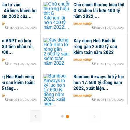
đầu tư vào
Chủ chuỗi thương hiệu thịt
 Airlines khiến lợi
G Kitchen lãi hơn 400 tỷ
 năm 2022 của...
năm 2022,...
HIỆP
-
DOANH NGHIỆP
-
16:29 | 03/07/2023
08:27 | 23/06/2023
àn VNPT có hơn
Xây dựng Hoà Bình lỗ
USD tiền nhàn rỗi,
ròng gần 2.600 tỷ sau
n 900...
kiểm toán năm 2022
HIỆP
-
DOANH NGHIỆP
-
11:59 | 03/07/2023
11:40 | 19/06/2023
ng Hòa Bình công
Bamboo Airways lỗ kỷ lục
iệu sau kiểm toán:
hơn 17.600 tỷ đồng năm
 kế tăng...
2022, xuất hiện...
HIỆP
-
DOANH NGHIỆP
-
08:00 | 02/07/2023
15:08 | 14/06/2023