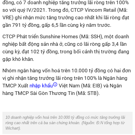
đồng, có 7 doanh nghiệp tăng trưởng lãi ròng trên 100%
so với quý IV/2021. Trong đó, CTCP Vincom Retail (Mã:
VRE) ghi nhận mức tăng trưởng cao nhất khi lãi ròng đạt
gần 791 tỷ đồng, gấp 6,5 lần cùng kỳ năm trước.
CTCP Phát triển Sunshine Homes (Mã: SSH), một doanh
nghiệp bất động sản nhà ở, cũng có lãi ròng gấp 3,4 lần
cùng kỳ, đạt 102 tỷ đồng, trong bối cảnh thị trường đang
gặp khó khăn.
Nhóm ngân hàng vốn hoá trên 10.000 tỷ đồng có hai đơn
vị ghi nhận tăng trưởng lãi ròng trên 100% là Ngân hàng
TMCP Xuất
nhập khẩu
Việt Nam (Mã: EIB) và Ngân
hàng TMCP Sài Gòn Thương Tín (Mã: STB).
10 doanh nghiệp vốn hoá trên 10.000 tỷ đồng có mức tăng trưởng lãi
ròng cao nhất trên cả ba sàn chứng khoán. (Nguồn:
Đ.N tổng hợp từ
Wichart
).