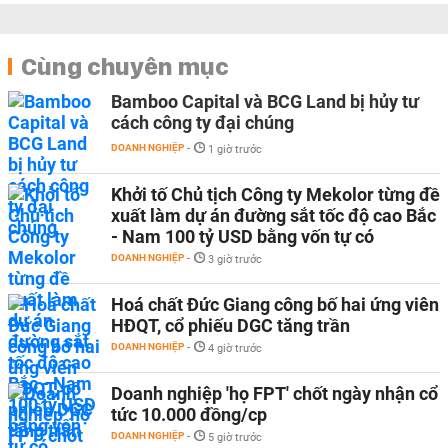
Cùng chuyên mục
Bamboo Capital và BCG Land bị hủy tư
cách công ty đại chúng
DOANH NGHIỆP
-
1 giờ trước
Khởi tố Chủ tịch Công ty Mekolor từng đề
xuất làm dự án đường sắt tốc độ cao Bắc
- Nam 100 tỷ USD bằng vốn tự có
DOANH NGHIỆP
-
3 giờ trước
Hoá chất Đức Giang công bố hai ứng viên
HĐQT, cổ phiếu DGC tăng trần
DOANH NGHIỆP
-
4 giờ trước
Doanh nghiệp 'họ FPT' chốt ngày nhận cổ
tức 10.000 đồng/cp
DOANH NGHIỆP
-
5 giờ trước