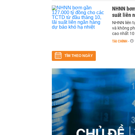
NHNN bơm 
suất liên 
NHNN liên t
và không phá
cao nhất 10
TÀI CHÍNH
-
TÌM THEO NGÀY