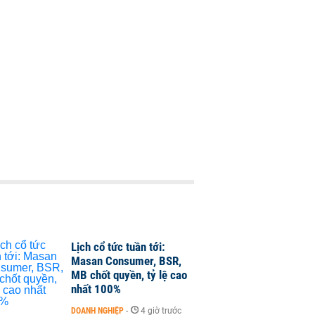
Lịch cổ tức tuần tới:
Masan Consumer, BSR,
MB chốt quyền, tỷ lệ cao
nhất 100%
DOANH NGHIỆP
-
4 giờ trước