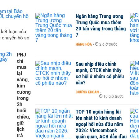
Ngân hàng Trung ương
Trung Quốc mua thêm
20 tấn vàng trong tháng
 kết luận của
7
c chuyển hồ sơ
HÀNG HÓA
-
2 giờ trước
PNJ
chỉ
Sau nhịp điều chỉnh
mua
mạnh, CTCK nhìn thấy
lại
cơ hội ở nhóm cổ phiếu
vàng,
nào?
kim
cương
CHỨNG KHOÁN
-
10 giờ trước
trong
2h
buổi
TOP 10 ngân hàng lãi
chiều,
lớn nhất từ kinh doanh
giữ
ngoại hối nửa đầu năm
lịch
2026: Vietcombank
trả
quán quân, ACB dẫn đầu