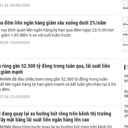
21:33 | 05/06/2023
qua đêm liên ngân hàng giảm sâu xuống dưới 2%/năm
o vay bình quân liên ngân hàng kỳ hạn qua đêm ngày 22/3 chỉ còn
giảm 1,95 điểm % so với cuối tuần trước.
20:53 | 23/03/2023
òng gần 52.500 tỷ đồng trong tuần qua, lãi suất liên
 giảm mạnh
P
t NHNN đã đảo chiều bơm ròng gần 52.500 tỷ đồng trong tuần
k
uất liên ngân hàng kỳ hạn giảm mạnh và kết tuần ghi nhận tại 3,5%
a đêm.
X
N
07:24 | 21/03/2023
Th
Bả
đang quay lại xu hướng hút ròng trên kênh thị trường
c
y mặt bằng lãi suất liên ngân hàng lên cao
H
t NHNN đang từng bước quay lại xu hướng hút ròng trên kênh thị