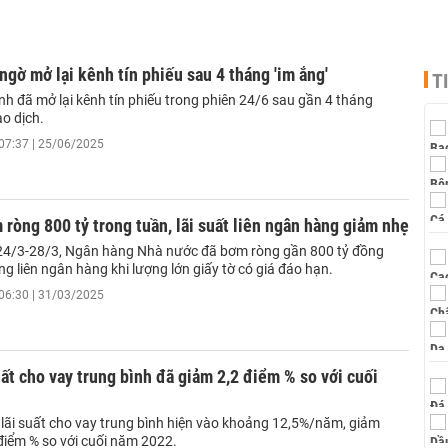
gờ mở lại kênh tín phiếu sau 4 tháng 'im ắng'
T
h đã mở lại kênh tín phiếu trong phiên 24/6 sau gần 4 tháng
o dịch.
07:37 | 25/06/2025
òng 800 tỷ trong tuần, lãi suất liên ngân hàng giảm nhẹ
24/3-28/3, Ngân hàng Nhà nước đã bơm ròng gần 800 tỷ đồng
ờng liên ngân hàng khi lượng lớn giấy tờ có giá đáo hạn.
06:30 | 31/03/2025
uất cho vay trung bình đã giảm 2,2 điểm % so với cuối
 lãi suất cho vay trung bình hiện vào khoảng 12,5%/năm, giảm
điểm % so với cuối năm 2022.