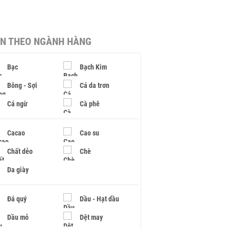
IN THEO NGÀNH HÀNG
Bạc
Bạch Kim
Bông - Sợi
Cá da trơn
Cá ngừ
Cà phê
Cacao
Cao su
Chất dẻo
Chè
Da giày
Đá quý
Dầu - Hạt dầu
Dầu mỏ
Dệt may