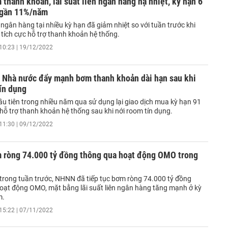
hanh khoản, lãi suất liên ngân hàng hạ nhiệt, kỳ hạn 6
 gần 11%/năm
n ngân hàng tại nhiều kỳ hạn đã giảm nhiệt so với tuần trước khi
ích cực hỗ trợ thanh khoản hệ thống.
10:23 | 19/12/2022
 Nhà nước đẩy mạnh bơm thanh khoản dài hạn sau khi
ín dụng
u tiên trong nhiều năm qua sử dụng lại giao dịch mua kỳ hạn 91
hỗ trợ thanh khoản hệ thống sau khi nới room tín dụng.
11:30 | 09/12/2022
ròng 74.000 tỷ đồng thông qua hoạt động OMO trong
t trong tuần trước, NHNN đã tiếp tục bơm ròng 74.000 tỷ đồng
oạt động OMO, mặt bằng lãi suất liên ngân hàng tăng mạnh ở kỳ
m.
15:22 | 07/11/2022