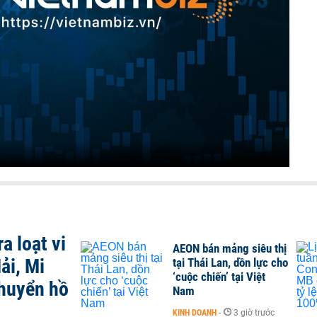
a loạt vi
AEON bán mảng siêu thị
ải, Mi
tại Thái Lan, dồn lực cho
‘cuộc chiến’ tại Việt
chuyển hồ
Nam
KINH DOANH
-
3 giờ trước