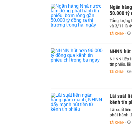
Ngân hàng
50.000 tỷ 
Tổng lượng 
và 3/11 là 4
TÀI CHÍNH
-
NHNN hút h
NHNN tiếp tụ
tín phiếu, lã
TÀI CHÍNH
-
Lãi suất l
kênh tín p
Lãi suất liê
phát hành t
TÀI CHÍNH
-