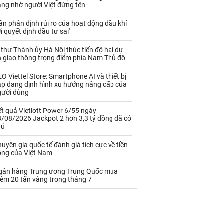
Palladium
Phân bón
àng nhờ người Việt đứng tên
Rau - Củ -Quả
Sắt thép
ần phân định rủi ro của hoạt động dầu khí
i quyết định đầu tư sai'
Sữa
 thư Thành ủy Hà Nội thúc tiến độ hai dự
n giao thông trọng điểm phía Nam Thủ đô
Than
Thức ăn chăn nuôi
O Viettel Store: Smartphone AI và thiết bị
ập đang định hình xu hướng nâng cấp của
Thủy hải sản khác
Tôm
gười dùng
Vàng
t quả Vietlott Power 6/55 ngày
8/08/2026 Jackpot 2 hơn 3,3 tỷ đồng đã có
hủ
VLXD khác
Xăng dầu
uyên gia quốc tế đánh giá tích cực về tiền
Xi măng - Clynker
ồng của Việt Nam
gân hàng Trung ương Trung Quốc mua
hêm 20 tấn vàng trong tháng 7