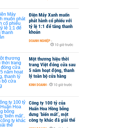
Điện Máy Xanh muốn
phát hành cổ phiếu với
tỷ lệ 1:1 để tăng thanh
khoản
DOANH NGHIỆP
-
10 giờ trước
Một thương hiệu thời
trang Việt đóng cửa sau
5 năm hoạt động, thanh
lý toàn bộ cửa hàng
KINH DOANH
-
10 giờ trước
Công ty 100 tỷ của
Huấn Hoa Hồng bỗng
dưng ‘biến mất’, một
công ty khác đã giải thể