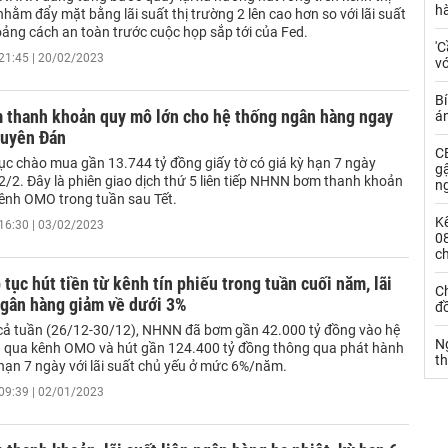
h
hằm đẩy mặt bằng lãi suất thị trường 2 lên cao hơn so với lãi suất
oảng cách an toàn trước cuộc họp sắp tới của Fed.
'C
21:45 | 20/02/2023
vớ
Bí
thanh khoản quy mô lớn cho hệ thống ngân hàng ngay
á
guyên Đán
CE
ục chào mua gần 13.744 tỷ đồng giấy tờ có giá kỳ hạn 7 ngày
g
2/2. Đây là phiên giao dịch thứ 5 liên tiếp NHNN bơm thanh khoản
n
ênh OMO trong tuần sau Tết.
Kế
16:30 | 03/02/2023
0
c
tục hút tiền từ kênh tín phiếu trong tuần cuối năm, lãi
Ch
ngân hàng giảm về dưới 3%
đ
cả tuần (26/12-30/12), NHNN đã bơm gần 42.000 tỷ đồng vào hệ
N
 qua kênh OMO và hút gần 124.400 tỷ đồng thông qua phát hành
t
 hạn 7 ngày với lãi suất chủ yếu ở mức 6%/năm.
09:39 | 02/01/2023