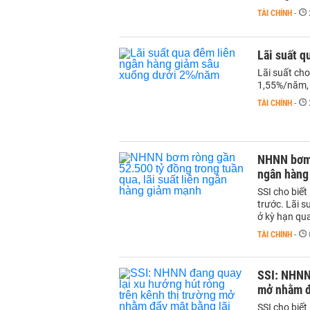
TÀI CHÍNH
-
Lãi suất 
Lãi suất ch
1,55%/năm, 
TÀI CHÍNH
-
NHNN bơm r
ngân hàng
SSI cho biế
trước. Lãi s
ở kỳ hạn qu
TÀI CHÍNH
-
SSI: NHNN 
mở nhằm đẩ
SSI cho biế