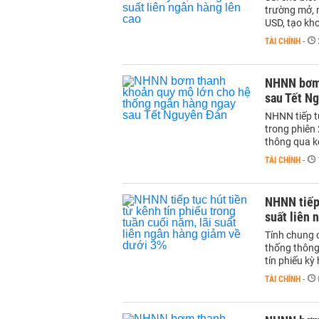
trường mở, n
USD, tạo kh
TÀI CHÍNH
-
NHNN bơm 
sau Tết N
NHNN tiếp t
trong phiên 
thông qua k
TÀI CHÍNH
-
NHNN tiếp 
suất liên 
Tính chung 
thống thông
tín phiếu kỳ
TÀI CHÍNH
-