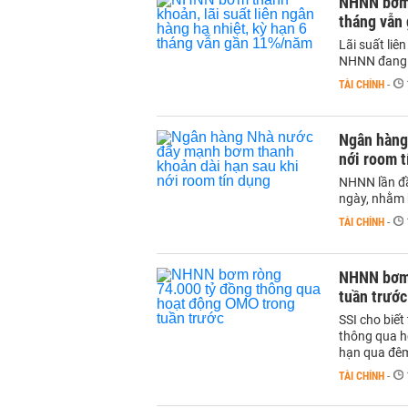
NHNN bơm t
tháng vẫn
Lãi suất liê
NHNN đang t
TÀI CHÍNH
-
Ngân hàng
nới room t
NHNN lần đầ
ngày, nhằm 
TÀI CHÍNH
-
NHNN bơm 
tuần trước
SSI cho biế
thông qua h
hạn qua đê
TÀI CHÍNH
-