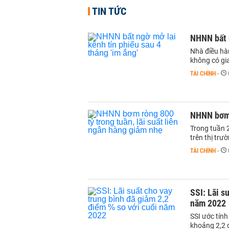
TIN TỨC
NHNN bất n
Nhà điều hàn
không có gia
TÀI CHÍNH
-
NHNN bơm r
Trong tuần 
trên thị trư
TÀI CHÍNH
-
SSI: Lãi s
năm 2022
SSI ước tính
khoảng 2,2 