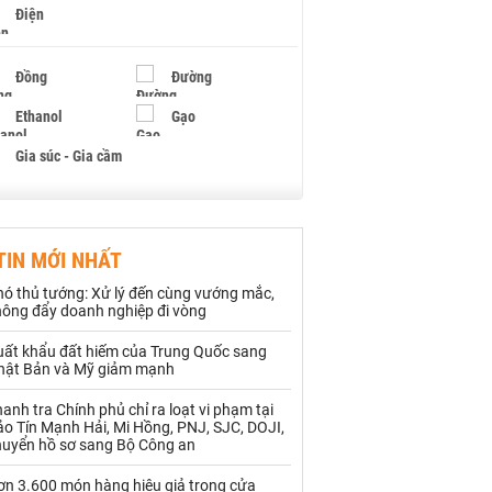
Điện
Đồng
Đường
Ethanol
Gạo
Gia súc - Gia cầm
Giấy
Gỗ
TIN MỚI NHẤT
Hạt điều
Hồ tiêu - Hạt tiêu
hó thủ tướng: Xử lý đến cùng vướng mắc,
Khí đốt
hông đẩy doanh nghiệp đi vòng
uất khẩu đất hiếm của Trung Quốc sang
Kim loại khác
Mắc ca
hật Bản và Mỹ giảm mạnh
Muối
Ngũ cốc
anh tra Chính phủ chỉ ra loạt vi phạm tại
o Tín Mạnh Hải, Mi Hồng, PNJ, SJC, DOJI,
Nhựa - Hạt nhựa
huyển hồ sơ sang Bộ Công an
ơn 3.600 món hàng hiệu giả trong cửa