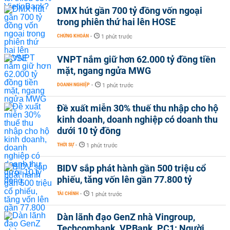
DMX hút gần 700 tỷ đồng vốn ngoại
trong phiên thứ hai lên HOSE
CHỨNG KHOÁN
-
1 phút trước
VNPT nắm giữ hơn 62.000 tỷ đồng tiền
mặt, ngang ngửa MWG
DOANH NGHIỆP
-
1 phút trước
Đề xuất miễn 30% thuế thu nhập cho hộ
kinh doanh, doanh nghiệp có doanh thu
dưới 10 tỷ đồng
THỜI SỰ
-
1 phút trước
BIDV sắp phát hành gần 500 triệu cổ
phiếu, tăng vốn lên gần 77.800 tỷ
TÀI CHÍNH
-
1 phút trước
Dàn lãnh đạo GenZ nhà Vingroup,
Techcombank, VPBank, PC1: Người