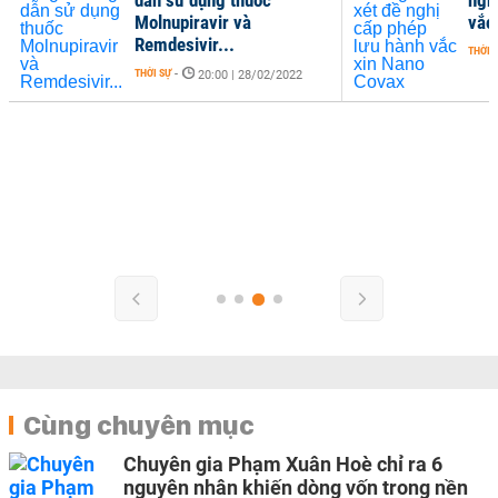
dẫn sử dụng thuốc
ngh
Molnupiravir và
vắc
Remdesivir...
THỜI 
THỜI SỰ
-
20:00 | 28/02/2022
Cùng chuyên mục
Chuyên gia Phạm Xuân Hoè chỉ ra 6
nguyên nhân khiến dòng vốn trong nền