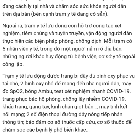
đang cách ly tại nhà và chăm sóc sức khỏe người dân
trên địa bàn (bên cạnh trạm y tế đang có sẵn).
Ngoài ra, trạm y tế lưu động còn hỗ trợ công tác xét
nghiệm, tiêm chủng và tuyên truyền, vận động người dân
thực hiện các biện pháp phòng, chống dịch. Mỗi trạm có
5 nhân viên y tế, trong đó một người nắm rõ địa bàn,
những người khác huy động từ bệnh viện, cơ sở y tế ngoài
công lập.
Trạm y tế lưu động được trang bị đầy đủ bình oxy phục vụ
tại chỗ, 2 bình oxy nhỏ để mang đến nhà người dân, máy
đo SpO2, bóng Ambu, test xét nghiệm nhanh COVID-19,
trang phục bảo hộ phòng, chống lây nhiễm COVID-19,
khẩu trang, găng tay, kính chắn giọt bắn…; máy tính kết
nối mạng; 2 số điện thoại đường dây nóng tiếp nhận
thông tin; bảo đảm cơ số thuốc cấp cứu, cơ số thuốc để
chăm sóc các bệnh lý phổ biến khác...