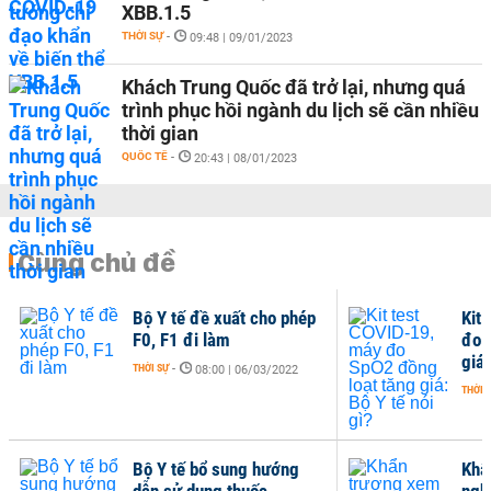
XBB.1.5
THỜI SỰ
-
09:48 | 09/01/2023
Khách Trung Quốc đã trở lại, nhưng quá
trình phục hồi ngành du lịch sẽ cần nhiều
thời gian
QUỐC TẾ
-
20:43 | 08/01/2023
Cùng chủ đề
Bộ Y tế đề xuất cho phép
Kit
F0, F1 đi làm
đo 
giá:
THỜI SỰ
-
08:00 | 06/03/2022
THỜI 
Bộ Y tế bổ sung hướng
Khẩ