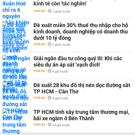
kinh tế còn 'tắc nghẽn'
THỜI SỰ
-
1 phút trước
Đề xuất miễn 30% thuế thu nhập cho hộ
kinh doanh, doanh nghiệp có doanh thu
dưới 10 tỷ đồng
THỜI SỰ
-
1 phút trước
Giải ngân đầu tư công quý III: Khi các
siêu dự án áp sát 'vạch đích'
THỜI SỰ
-
4 giờ trước
Đề xuất 28 khu đô thị nén dọc đường sắt
TP HCM - Cần Thơ
THỜI SỰ
-
4 giờ trước
TP HCM tính xây trung tâm thương mại,
bãi xe ngầm ở Bến Thành
THỜI SỰ
-
14 giờ trước