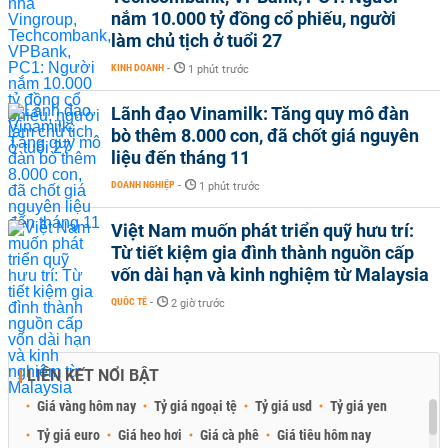
nắm 10.000 tỷ đồng cổ phiếu, người
làm chủ tịch ở tuổi 27
KINH DOANH
-
1 phút trước
Lãnh đạo Vinamilk: Tăng quy mô đàn
bò thêm 8.000 con, đã chốt giá nguyên
liệu đến tháng 11
DOANH NGHIỆP
-
1 phút trước
Việt Nam muốn phát triển quỹ hưu trí:
Từ tiết kiệm gia đình thành nguồn cấp
vốn dài hạn và kinh nghiệm từ Malaysia
QUỐC TẾ
-
2 giờ trước
LIÊN KẾT NỔI BẬT
Giá vàng hôm nay
Tỷ giá ngoại tệ
Tỷ giá usd
Tỷ giá yen
Tỷ giá euro
Giá heo hơi
Giá cà phê
Giá tiêu hôm nay