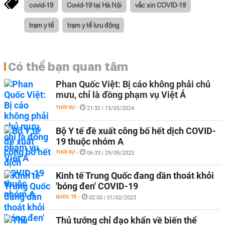
covid-19
Covid-19 tại Hà Nội
vắc xin COVID-19
trạm y tế
trạm y tế lưu động
Có thể bạn quan tâm
Phan Quốc Việt: Bị cáo không phải chủ
mưu, chỉ là đồng phạm vụ Việt Á
THỜI SỰ
-
21:32 | 15/05/2024
Bộ Y tế đề xuất công bố hết dịch COVID-
19 thuộc nhóm A
THỜI SỰ
-
06:33 | 29/09/2023
Kinh tế Trung Quốc đang dần thoát khỏi
'bóng đen' COVID-19
QUỐC TẾ
-
02:00 | 01/02/2023
Thủ tướng chỉ đạo khẩn về biến thể