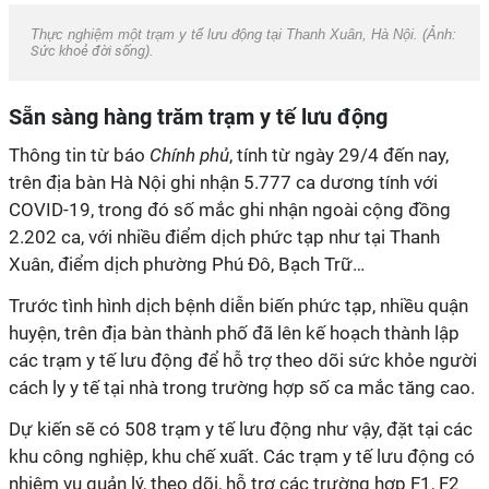
Thực nghiệm một trạm y tế lưu động tại Thanh Xuân, Hà Nội. (Ảnh:
Sức khoẻ đời sống
).
Sẵn sàng hàng trăm trạm y tế lưu động
Thông tin từ báo
Chính phủ
, tính từ ngày 29/4 đến nay,
trên địa bàn Hà Nội ghi nhận 5.777 ca dương tính với
COVID-19, trong đó số mắc ghi nhận ngoài cộng đồng
2.202 ca, với nhiều điểm dịch phức tạp như tại Thanh
Xuân, điểm dịch phường Phú Đô, Bạch Trữ…
Trước tình hình dịch bệnh diễn biến phức tạp, nhiều quận
huyện, trên địa bàn thành phố đã lên kế hoạch thành lập
các trạm y tế lưu động để hỗ trợ theo dõi sức khỏe người
cách ly y tế tại nhà trong trường hợp số ca mắc tăng cao.
Dự kiến sẽ có 508 trạm y tế lưu động như vậy, đặt tại các
khu công nghiệp, khu chế xuất. Các trạm y tế lưu động có
nhiệm vụ quản lý, theo dõi, hỗ trợ các trường hợp F1, F2