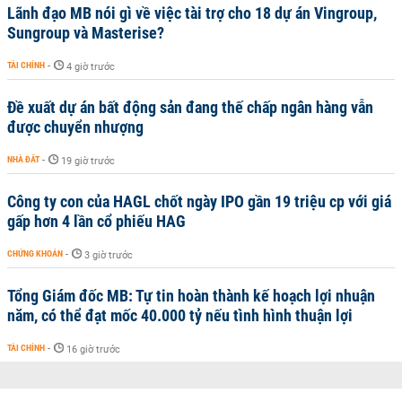
Lãnh đạo MB nói gì về việc tài trợ cho 18 dự án Vingroup,
Sungroup và Masterise?
TÀI CHÍNH
-
4 giờ trước
Đề xuất dự án bất động sản đang thế chấp ngân hàng vẫn
được chuyển nhượng
NHÀ ĐẤT
-
19 giờ trước
Công ty con của HAGL chốt ngày IPO gần 19 triệu cp với giá
gấp hơn 4 lần cổ phiếu HAG
CHỨNG KHOÁN
-
3 giờ trước
Tổng Giám đốc MB: Tự tin hoàn thành kế hoạch lợi nhuận
năm, có thể đạt mốc 40.000 tỷ nếu tình hình thuận lợi
TÀI CHÍNH
-
16 giờ trước