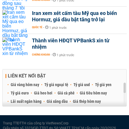
-
1 phút trước
Iran xem xét cấm tàu Mỹ qua eo biển
Hormuz, giá dầu bật tăng trở lại
QUỐC TẾ
-
1 phút trước
Thành viên HĐQT VPBankS xin từ
nhiệm
CHỨNG KHOÁN
-
1 phút trước
LIÊN KẾT NỔI BẬT
Giá vàng hôm nay
Tỷ giá ngoại tệ
Tỷ giá usd
Tỷ giá yen
Tỷ giá euro
Giá heo hơi
Giá cà phê
Giá tiêu hôm nay
Lãi suất ngân hàng
Giá xăng dầu
Giá thép hôm nay
Giá sầu riêng
Giá thịt heo
Giá gạo
Giá cao su
Best Retail Brokers
Diễn đàn đầu tư Việt Nam 2026
Trang TTĐTTH của công ty VietNewsCorp
Giấy phép số 3323/GP-TTĐT do Sở VH&TT TP.HCM cấp ngày 20/3/2026