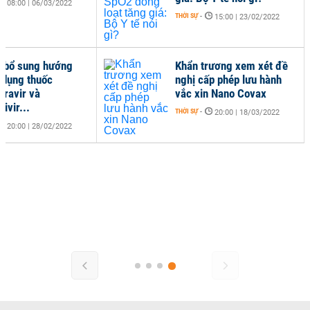
08:00 | 06/03/2022
THỜI SỰ
-
15:00 | 23/02/2022
ế bổ sung hướng
Khẩn trương xem xét đề
 dụng thuốc
nghị cấp phép lưu hành
iravir và
vắc xin Nano Covax
ivir...
THỜI SỰ
-
20:00 | 18/03/2022
20:00 | 28/02/2022