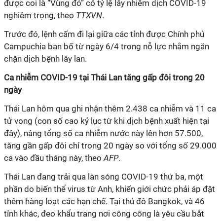
được coi là “Vùng đỏ” có tỷ lệ lây nhiễm dịch
COVID-19
nghiêm trọng, theo
TTXVN
.
Trước đó, lệnh cấm đi lại giữa các tỉnh được Chính phủ
Campuchia ban bố từ ngày 6/4 trong nỗ lực nhằm ngăn
chặn dịch bệnh lây lan.
Ca nhiễm COVID-19 tại Thái Lan tăng gấp đôi trong 20
ngày
Thái Lan hôm qua ghi nhận thêm 2.438 ca nhiễm và 11 ca
tử vong (con số cao kỷ lục từ khi dịch bệnh xuất hiện tại
đây), nâng tổng số ca nhiễm nước này lên hơn 57.500,
tăng gần gấp đôi chỉ trong 20 ngày so với tổng số 29.000
ca vào đầu tháng này, theo
AFP
.
Thái Lan đang trải qua làn sóng COVID-19 thứ ba, một
phần do biến thể virus từ Anh, khiến giới chức phải áp đặt
thêm hàng loạt các hạn chế. Tại thủ đô Bangkok, và 46
tỉnh khác, đeo khẩu trang nơi công công là yêu cầu bắt