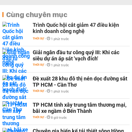
Cùng chuyên mục
Trình Quốc hội cắt giảm 47 điều kiện
kinh doanh công nghệ
THỜI SỰ
-
1 phút trước
Giải ngân đầu tư công quý III: Khi các
siêu dự án áp sát 'vạch đích'
THỜI SỰ
-
1 phút trước
Đề xuất 28 khu đô thị nén dọc đường sắt
TP HCM - Cần Thơ
THỜI SỰ
-
1 phút trước
TP HCM tính xây trung tâm thương mại,
bãi xe ngầm ở Bến Thành
THỜI SỰ
-
8 giờ trước
Chuyên gia hiến kế tái thiết sông Hồng,