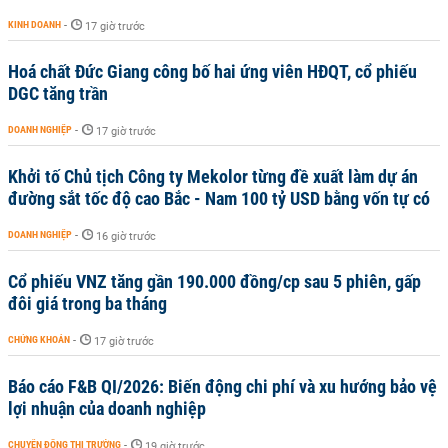
KINH DOANH
-
17 giờ trước
Hoá chất Đức Giang công bố hai ứng viên HĐQT, cổ phiếu
DGC tăng trần
DOANH NGHIỆP
-
17 giờ trước
Khởi tố Chủ tịch Công ty Mekolor từng đề xuất làm dự án
đường sắt tốc độ cao Bắc - Nam 100 tỷ USD bằng vốn tự có
DOANH NGHIỆP
-
16 giờ trước
Cổ phiếu VNZ tăng gần 190.000 đồng/cp sau 5 phiên, gấp
đôi giá trong ba tháng
CHỨNG KHOÁN
-
17 giờ trước
Báo cáo F&B QI/2026: Biến động chi phí và xu hướng bảo vệ
lợi nhuận của doanh nghiệp
CHUYỂN ĐỘNG THỊ TRƯỜNG
-
19 giờ trước