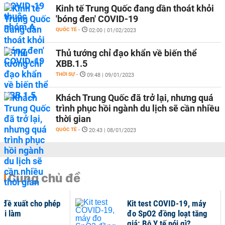
Kinh tế Trung Quốc đang dần thoát khỏi
'bóng đen' COVID-19
QUỐC TẾ
-
02:00 | 01/02/2023
Thủ tướng chỉ đạo khẩn về biến thể
XBB.1.5
THỜI SỰ
-
09:48 | 09/01/2023
Khách Trung Quốc đã trở lại, nhưng quá
trình phục hồi ngành du lịch sẽ cần nhiều
thời gian
QUỐC TẾ
-
20:43 | 08/01/2023
Cùng chủ đề
ế đề xuất cho phép
Kit test COVID-19, máy
 đi làm
đo SpO2 đồng loạt tăng
giá: Bộ Y tế nói gì?