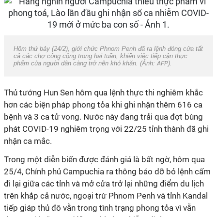
Hôm thứ bảy (24/2), giới chức Phnom Penh đã ra lệnh đóng cửa tất
cả các chợ công cộng trong hai tuần, khiến việc tiếp cận thực
phẩm của người dân càng trở nên khó khăn. (Ảnh:
AFP
).
Thủ tướng Hun Sen hôm qua lệnh thực thi nghiêm khắc
hơn các biện pháp phong tỏa khi ghi nhận thêm 616 ca
bệnh và 3 ca tử vong. Nước này đang trải qua đợt bùng
phát
COVID-19
nghiêm trọng với 22/25 tỉnh thành đã ghi
nhận ca mắc.
Trong một diễn biến được đánh giá là bất ngờ, hôm qua
25/4, Chính phủ Campuchia ra thông báo dỡ bỏ lệnh cấm
đi lại giữa các tỉnh và mở cửa trở lại những điểm du lịch
trên khắp cả nước, ngoại trừ Phnom Penh và tỉnh Kandal
tiếp giáp thủ đô vẫn trong tình trạng phong tỏa vì vẫn