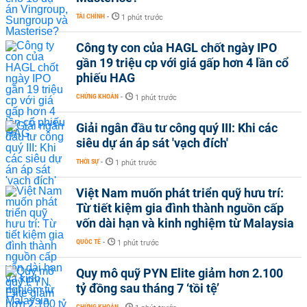
TÀI CHÍNH
-
1 phút trước
Công ty con của HAGL chốt ngày IPO
gần 19 triệu cp với giá gấp hơn 4 lần cổ
phiếu HAG
CHỨNG KHOÁN
-
1 phút trước
Giải ngân đầu tư công quý III: Khi các
siêu dự án áp sát 'vạch đích'
THỜI SỰ
-
1 phút trước
Việt Nam muốn phát triển quỹ hưu trí:
Từ tiết kiệm gia đình thành nguồn cấp
vốn dài hạn và kinh nghiệm từ Malaysia
QUỐC TẾ
-
1 phút trước
Quy mô quỹ PYN Elite giảm hơn 2.100
tỷ đồng sau tháng 7 ‘tồi tệ’
CHỨNG KHOÁN