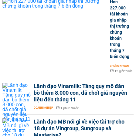
Hơn
227.000
tài khoản
gia nhập
thị trường
chứng
khoán
trong
tháng 7
biến động
CHỨNG KHOÁN
-
12 giờ trước
Lãnh đạo Vinamilk: Tăng quy mô đàn
bò thêm 8.000 con, đã chốt giá nguyên
liệu đến tháng 11
DOANH NGHIỆP
-
1 phút trước
Lãnh đạo MB nói gì về việc tài trợ cho
18 dự án Vingroup, Sungroup và
Masterise?