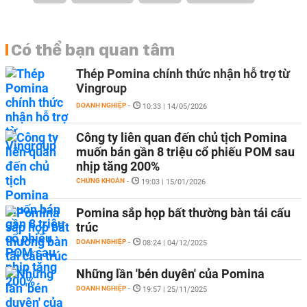
Có thể bạn quan tâm
Thép Pomina chính thức nhận hỗ trợ từ
Vingroup
DOANH NGHIỆP
-
10:33 | 14/05/2026
Công ty liên quan đến chủ tịch Pomina
muốn bán gần 8 triệu cổ phiếu POM sau
nhịp tăng 200%
CHỨNG KHOÁN
-
19:03 | 15/01/2026
Pomina sắp họp bất thường bàn tái cấu
trúc
DOANH NGHIỆP
-
08:24 | 04/12/2025
Những lần 'bén duyên' của Pomina
DOANH NGHIỆP
-
19:57 | 25/11/2025