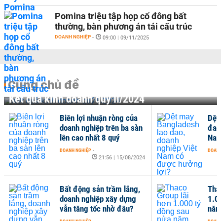
Pomina triệu tập họp cổ đông bất
thường, bàn phương án tái cấu trúc
DOANH NGHIỆP
-
09:00 | 09/11/2025
Cùng chủ đề
Kết quả kinh doanh quý II/2024
Biên lợi nhuận ròng của
Dệt
doanh nghiệp trên ba sàn
đao
lên cao nhất 8 quý
Nam
DOANH NGHIỆP
-
DOANH
21:56 | 15/08/2024
Bất động sản trầm lắng,
Tha
doanh nghiệp xây dựng
1.0
vẫn tăng tốc nhờ đâu?
nă