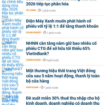
2026 tiếp tục phân hóa
TÀI CHÍNH
-
1 phút trước
Điện Máy Xanh muốn phát hành cổ
phiếu với tỷ lệ 1:1 để tăng thanh khoản
DOANH NGHIỆP
-
1 phút trước
NHNN cần tăng nắm giữ bao nhiêu cổ
phiếu CTG để sở hữu tối thiểu 65%
VietinBank?
CHỨNG KHOÁN
-
9 giờ trước
Một thương hiệu thời trang Việt đóng
cửa sau 5 năm hoạt động, thanh lý toàn
bộ cửa hàng
KINH DOANH
-
1 phút trước
Đề xuất miễn 30% thuế thu nhập cho hộ
kinh doanh, doanh nghiệp có doanh thu