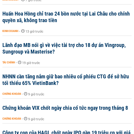
7 giờ trước
Huấn Hoa Hồng chỉ trao 24 bồn nước tại Lai Châu cho chính
quyền xã, không trao tiền
KINH DOANH
-
13 giờ trước
Lãnh đạo MB nói gì về việc tài trợ cho 18 dự án Vingroup,
Sungroup và Masterise?
TÀI CHÍNH
-
19 giờ trước
NHNN cần tăng nắm giữ bao nhiêu cổ phiếu CTG để sở hữu
tối thiểu 65% VietinBank?
CHỨNG KHOÁN
-
9 giờ trước
Chứng khoán VIX chốt ngày chia cổ tức ngay trong tháng 8
CHỨNG KHOÁN
-
9 giờ trước
Công ty con của HAGL chốt ngày IPO gần 19 triệu cp với giá