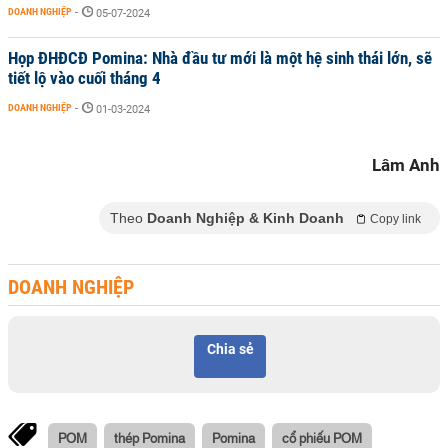
DOANH NGHIỆP
-
05-07-2024
Họp ĐHĐCĐ Pomina: Nhà đầu tư mới là một hệ sinh thái lớn, sẽ
tiết lộ vào cuối tháng 4
DOANH NGHIỆP
-
01-03-2024
Lâm Anh
Theo
Doanh Nghiệp & Kinh Doanh
Copy link
DOANH NGHIỆP
Chia sẻ
POM
thép Pomina
Pomina
cổ phiếu POM