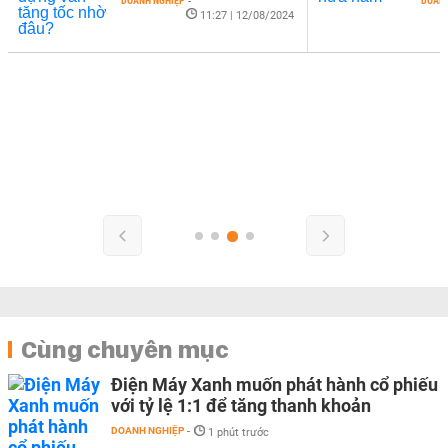
DOANH NGHIỆP
-
DOANH
11:27 | 12/08/2024
Cùng chuyên mục
Điện Máy Xanh muốn phát hành cổ phiếu
với tỷ lệ 1:1 để tăng thanh khoản
DOANH NGHIỆP
-
1 phút trước