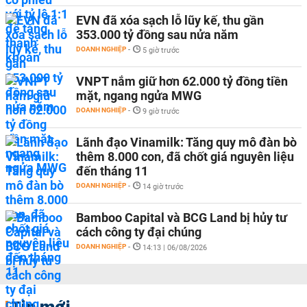
EVN đã xóa sạch lỗ lũy kế, thu gần
353.000 tỷ đồng sau nửa năm
DOANH NGHIỆP
-
5 giờ trước
VNPT nắm giữ hơn 62.000 tỷ đồng tiền
mặt, ngang ngửa MWG
DOANH NGHIỆP
-
9 giờ trước
Lãnh đạo Vinamilk: Tăng quy mô đàn bò
thêm 8.000 con, đã chốt giá nguyên liệu
đến tháng 11
DOANH NGHIỆP
-
14 giờ trước
Bamboo Capital và BCG Land bị hủy tư
cách công ty đại chúng
DOANH NGHIỆP
-
14:13 | 06/08/2026
Tin mới