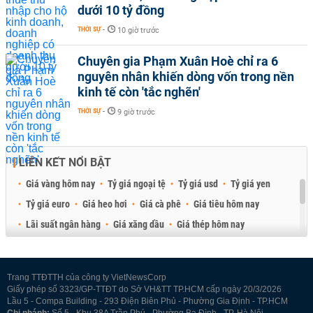
dưới 10 tỷ đồng
THỜI SỰ
-
10 giờ trước
Chuyên gia Phạm Xuân Hoè chỉ ra 6
nguyên nhân khiến dòng vốn trong nền
kinh tế còn 'tắc nghẽn'
THỜI SỰ
-
9 giờ trước
LIÊN KẾT NỔI BẬT
Giá vàng hôm nay
Tỷ giá ngoại tệ
Tỷ giá usd
Tỷ giá yen
Tỷ giá euro
Giá heo hơi
Giá cà phê
Giá tiêu hôm nay
Lãi suất ngân hàng
Giá xăng dầu
Giá thép hôm nay
Giá sầu riêng
Giá thịt heo
Giá gạo
Giá cao su
Best Retail Brokers
Diễn đàn đầu tư Việt Nam 2026
Trang TTĐTTH của công ty VietNewsCorp
Giấy phép số 3323/GP-TTĐT do Sở VH&TT TP.HCM cấp ngày 20/3/2026
Lầu 5 - Compa Building - 293 Điện Biên Phủ - Phường Gia Định - TP.HCM
Chi nhánh:
Số 5 - Khu 38A Trần Phú - Phường Ba Đình - TP. Hà Nội