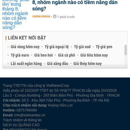
8, nhóm ngành nào có tiềm năng dẫn
sóng?
CHỨNG KHOÁN
-
1 phút trước
LIÊN KẾT NỔI BẬT
Giá vàng hôm nay
Tỷ giá ngoại tệ
Tỷ giá usd
Tỷ giá yen
Tỷ giá euro
Giá heo hơi
Giá cà phê
Giá tiêu hôm nay
Lãi suất ngân hàng
Giá xăng dầu
Giá thép hôm nay
Giá sầu riêng
Giá thịt heo
Giá gạo
Giá cao su
Best Retail Brokers
Diễn đàn đầu tư Việt Nam 2026
Trang TTĐTTH của công ty VietNewsCorp
Giấy phép số 3323/GP-TTĐT do Sở VH&TT TP.HCM cấp ngày 20/3/2026
Lầu 5 - Compa Building - 293 Điện Biên Phủ - Phường Gia Định - TP.HCM
Chi nhánh:
Số 5 - Khu 38A Trần Phú - Phường Ba Đình - TP. Hà Nội
Chịu trách nhiệm nội dung:
Hoàng Hữu Lợi
Hotline:
0975798489
Email:
info@vietnambiz.vn
Trách nhiệm về thông tin
DỊCH VỤ QUẢNG CÁO