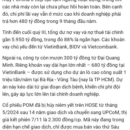
các nhà máy còn lại chưa phục hồi hoàn toàn. Bên cạnh
đó, chi phí lãi vay vẫn ở mức cao khi doanh nghiệp phải
trả hơn 480 tỷ đồng trong 9 tháng đầu năm.
Tính đến cuối quý III, tổng dư nợ vay và nợ thuê tài chính
gần 5.950 tỷ đồng, trong đó 88% là ngắn hạn. Các khoản
vay chủ yếu đến từ VietinBank, BIDV và Vietcombank.
Ngoài ra, công ty còn mượn 300 tỷ đồng từ Đại Quang
Minh. Riêng khoản vay dài hạn lớn nhất – 680 tỷ đồng tại
VietinBank – được sử dụng cho dự án lò cao công suất 1
triệu tấn/năm tại Bà Rịa - Vũng Tàu (nay là TP HCM). Dự
án này kéo dài từ giai đoạn dịch bệnh, khiến chi phí đội
lên, gây áp lực lớn lên tài chính doanh nghiệp.
Cổ phiếu POM đã bị hủy niêm yết trên HOSE từ tháng
5/2024 sau 14 năm giao dịch và chuyển sang UPCoM
, thị
giá kết phiên 7/11
là 2.300 đồng/cp. Mã này đang trong
diện hạn chế giao dịch, chỉ được mua bán vào thứ Sáu