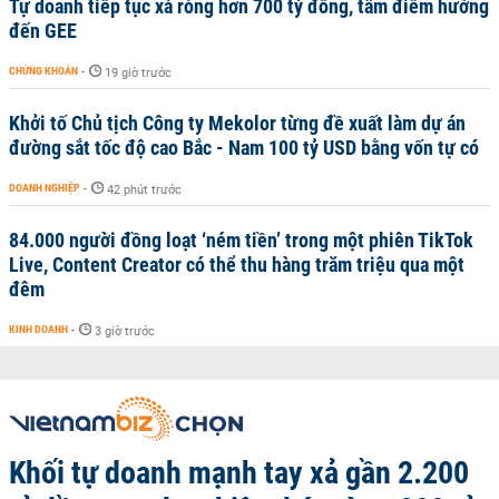
Tự doanh tiếp tục xả ròng hơn 700 tỷ đồng, tâm điểm hướng
đến GEE
CHỨNG KHOÁN
-
19 giờ trước
Khởi tố Chủ tịch Công ty Mekolor từng đề xuất làm dự án
đường sắt tốc độ cao Bắc - Nam 100 tỷ USD bằng vốn tự có
DOANH NGHIỆP
-
42 phút trước
84.000 người đồng loạt ‘ném tiền’ trong một phiên TikTok
Live, Content Creator có thể thu hàng trăm triệu qua một
đêm
KINH DOANH
-
3 giờ trước
Khối tự doanh mạnh tay xả gần 2.200