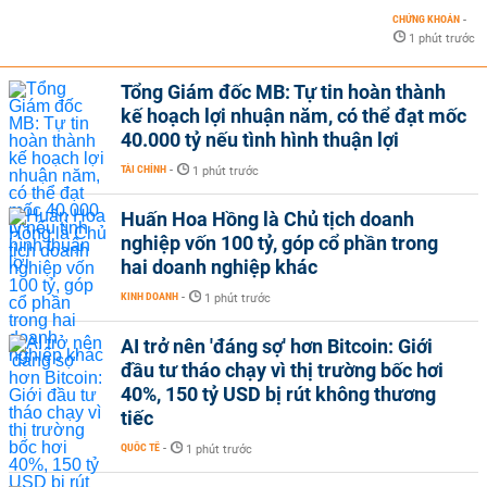
CHỨNG KHOÁN
-
1 phút trước
Tổng Giám đốc MB: Tự tin hoàn thành
kế hoạch lợi nhuận năm, có thể đạt mốc
40.000 tỷ nếu tình hình thuận lợi
TÀI CHÍNH
-
1 phút trước
Huấn Hoa Hồng là Chủ tịch doanh
nghiệp vốn 100 tỷ, góp cổ phần trong
hai doanh nghiệp khác
KINH DOANH
-
1 phút trước
AI trở nên 'đáng sợ' hơn Bitcoin: Giới
đầu tư tháo chạy vì thị trường bốc hơi
40%, 150 tỷ USD bị rút không thương
tiếc
QUỐC TẾ
-
1 phút trước