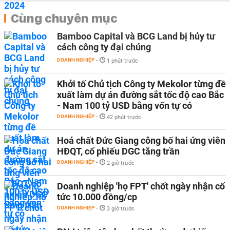
Cùng chuyên mục
Bamboo Capital và BCG Land bị hủy tư
cách công ty đại chúng
DOANH NGHIỆP
-
1 phút trước
Khởi tố Chủ tịch Công ty Mekolor từng đề
xuất làm dự án đường sắt tốc độ cao Bắc
- Nam 100 tỷ USD bằng vốn tự có
DOANH NGHIỆP
-
42 phút trước
Hoá chất Đức Giang công bố hai ứng viên
HĐQT, cổ phiếu DGC tăng trần
DOANH NGHIỆP
-
2 giờ trước
Doanh nghiệp 'họ FPT' chốt ngày nhận cổ
tức 10.000 đồng/cp
DOANH NGHIỆP
-
3 giờ trước