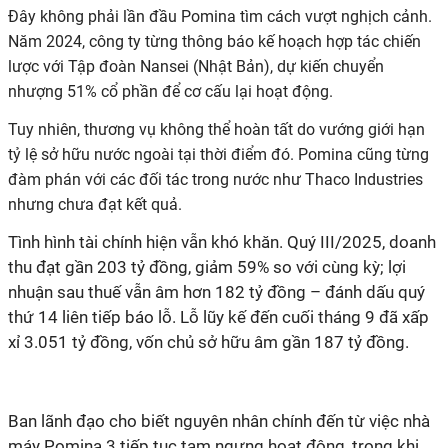
Đây không phải lần đầu Pomina tìm cách vượt nghịch cảnh.
Năm 2024, công ty từng thông báo kế hoạch hợp tác chiến
lược với Tập đoàn Nansei (Nhật Bản), dự kiến chuyển
nhượng 51% cổ phần để cơ cấu lại hoạt động.
Tuy nhiên, thương vụ không thể hoàn tất do vướng giới hạn
tỷ lệ sở hữu nước ngoài tại thời điểm đó. Pomina cũng từng
đàm phán với các đối tác trong nước như Thaco Industries
nhưng chưa đạt kết quả.
Tình hình tài chính hiện vẫn khó khăn. Quý III/2025, doanh
thu đạt gần 203 tỷ đồng, giảm 59% so với cùng kỳ; lợi
nhuận sau thuế vẫn âm hơn 182 tỷ đồng – đánh dấu quý
thứ 14 liên tiếp báo lỗ. Lỗ lũy kế đến cuối tháng 9 đã xấp
xỉ 3.051 tỷ đồng, vốn chủ sở hữu âm gần 187 tỷ đồng.
Ban lãnh đạo cho biết nguyên nhân chính đến từ việc nhà
máy Pomina 3 tiếp tục tạm ngưng hoạt động, trong khi