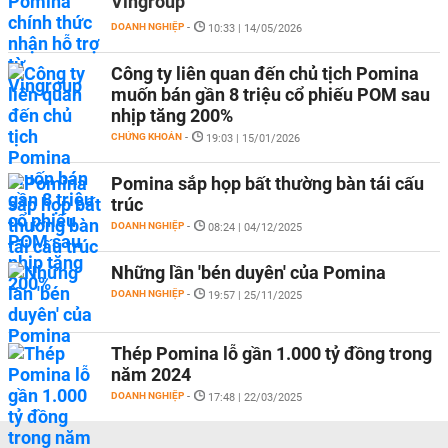
Vingroup
DOANH NGHIỆP
-
10:33 | 14/05/2026
Công ty liên quan đến chủ tịch Pomina
muốn bán gần 8 triệu cổ phiếu POM sau
nhịp tăng 200%
CHỨNG KHOÁN
-
19:03 | 15/01/2026
Pomina sắp họp bất thường bàn tái cấu
trúc
DOANH NGHIỆP
-
08:24 | 04/12/2025
Những lần 'bén duyên' của Pomina
DOANH NGHIỆP
-
19:57 | 25/11/2025
Thép Pomina lỗ gần 1.000 tỷ đồng trong
năm 2024
DOANH NGHIỆP
-
17:48 | 22/03/2025