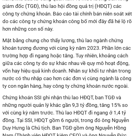
giám đốc (TGĐ), thù lao hội đồng quả trị (HĐQT) các
công ty chứng khoán. Báo cáo tài chính bán niên soát xét
do các công ty chứng khoán công bố mới đây đã hé lộ rõ
hơn những con số này.
Mặt bằng chung cho thấy lương, thù lao ngành chứng
khoán tương đương với cùng kỳ năm 2023.
Phần lớn các
trường hợp đi ngang hoặc tăng. Tuy nhiên, khoảng cách
giữa các công ty do sự khác nhau về quy mô hoạt động,
vốn hay hiệu quả kinh doanh.
Nhân sự khối tư nhân trong
nước có thu nhập cao hơn các đơn vị cùng ngành là công
ty con ngân hàng, hay công ty chứng khoán nước ngoài.
Chứng khoán SSI ghi nhận thù lao HĐQT, ban TGĐ và
những người quản lý khác gần 9,3 tỷ đồng, tăng 15% so
với cùng kỳ năm trước. Thù lao HĐQT đi ngang ở 1,4 tỷ
đồng.
Tại SSI, HĐQT gồm 6 người, trong đó ông Nguyễn
Duy Hưng là Chủ tịch. Ban TGĐ gồm ông Nguyễn Hồng
Nam (Thành viên HĐQT kiêm CEO) và ông Nguyễn Đức