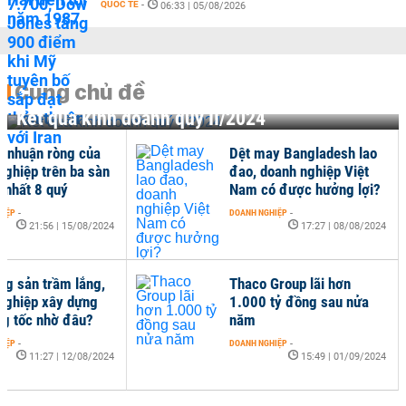
QUỐC TẾ
-
06:33 | 05/08/2026
Cùng chủ đề
Kết quả kinh doanh quý II/2024
ợi nhuận ròng của
Dệt may Bangladesh lao
nghiệp trên ba sàn
đao, doanh nghiệp Việt
o nhất 8 quý
Nam có được hưởng lợi?
HIỆP
-
DOANH NGHIỆP
-
21:56 | 15/08/2024
17:27 | 08/08/2024
ng sản trầm lắng,
Thaco Group lãi hơn
nghiệp xây dựng
1.000 tỷ đồng sau nửa
ng tốc nhờ đâu?
năm
HIỆP
-
DOANH NGHIỆP
-
11:27 | 12/08/2024
15:49 | 01/09/2024