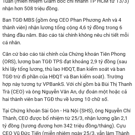
Tuấn (miễn nhiệm Giám đốc chi nhánh TP HCM từ 13/3)
nhận hơn 508 triệu đồng.
Ban TGĐ MBS (gồm ông CEO Phan Phương Anh và 4
thành viên) nhận lương tổng cộng 4,6 tỷ đồng trong 6
tháng đầu năm. Báo cáo tài chính không nêu chi tiết mỗi
cá nhân.
Căn cứ báo cáo tài chính của Chứng khoán Tiên Phong
(ORS), lương ban TGĐ TPS đạt khoảng 2,9 tỷ đồng (sau
khi lấy tổng lương, thù lao HĐQT, Ban kiểm soát và ban
TGĐ trừ đi phần của HĐQT và Ban kiểm soát). Trường
hợp này tương tự VPBankS. Với chỉ gồm bà Bùi Thị Thanh
Trà (CEO) và ông Nguyễn Văn An, dự đoán một hoặc cả
hai thành viên ban TGĐ thu về lương 10 chữ số.
Tại Chứng khoán Sài Gòn - Hà Nội (SHS), ông Nguyễn Chí
Thành, CEO được bổ nhiệm từ 25/3, nhận lương gần 2,1
tỷ đồng (tương đương hơn 342 triệu đồng/tháng). Cựu
CEO Vũ Đức Tiến (miễn nhiệm ngày 25/3, vẫn làm Thành