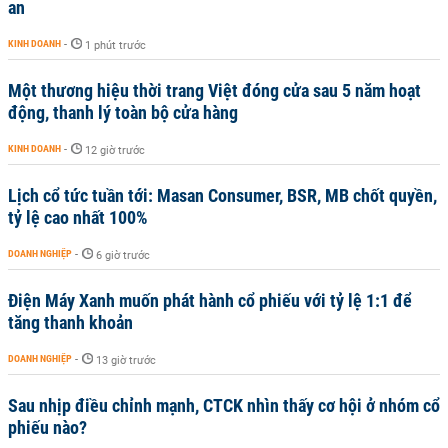
an
KINH DOANH
-
1 phút trước
Một thương hiệu thời trang Việt đóng cửa sau 5 năm hoạt
động, thanh lý toàn bộ cửa hàng
KINH DOANH
-
12 giờ trước
Lịch cổ tức tuần tới: Masan Consumer, BSR, MB chốt quyền,
tỷ lệ cao nhất 100%
DOANH NGHIỆP
-
6 giờ trước
Điện Máy Xanh muốn phát hành cổ phiếu với tỷ lệ 1:1 để
tăng thanh khoản
DOANH NGHIỆP
-
13 giờ trước
Sau nhịp điều chỉnh mạnh, CTCK nhìn thấy cơ hội ở nhóm cổ
phiếu nào?