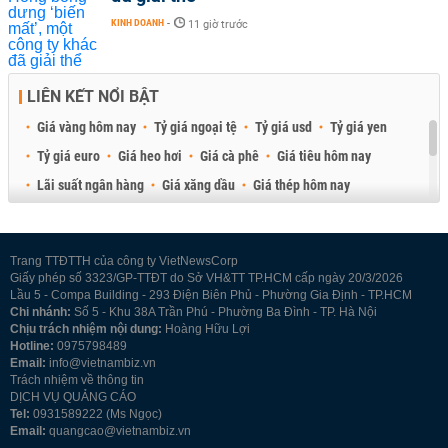
KINH DOANH
-
11 giờ trước
LIÊN KẾT NỔI BẬT
Giá vàng hôm nay
Tỷ giá ngoại tệ
Tỷ giá usd
Tỷ giá yen
Tỷ giá euro
Giá heo hơi
Giá cà phê
Giá tiêu hôm nay
Lãi suất ngân hàng
Giá xăng dầu
Giá thép hôm nay
Giá sầu riêng
Giá thịt heo
Giá gạo
Giá cao su
Best Retail Brokers
Diễn đàn đầu tư Việt Nam 2026
Trang TTĐTTH của công ty VietNewsCorp
Giấy phép số 3323/GP-TTĐT do Sở VH&TT TP.HCM cấp ngày 20/3/2026
Lầu 5 - Compa Building - 293 Điện Biên Phủ - Phường Gia Định - TP.HCM
Chi nhánh:
Số 5 - Khu 38A Trần Phú - Phường Ba Đình - TP. Hà Nội
Chịu trách nhiệm nội dung:
Hoàng Hữu Lợi
Hotline:
0975798489
Email:
info@vietnambiz.vn
Trách nhiệm về thông tin
DỊCH VỤ QUẢNG CÁO
Tel:
0931589222 (Ms Ngọc)
Email:
quangcao@vietnambiz.vn