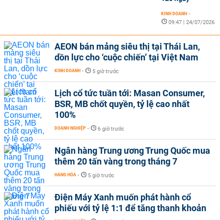
KINH DOANH
-
09:47 | 24/07/2026
AEON bán mảng siêu thị tại Thái Lan,
dồn lực cho ‘cuộc chiến’ tại Việt Nam
KINH DOANH
-
5 giờ trước
Lịch cổ tức tuần tới: Masan Consumer,
BSR, MB chốt quyền, tỷ lệ cao nhất
100%
DOANH NGHIỆP
-
6 giờ trước
Ngân hàng Trung ương Trung Quốc mua
thêm 20 tấn vàng trong tháng 7
HÀNG HÓA
-
5 giờ trước
Điện Máy Xanh muốn phát hành cổ
phiếu với tỷ lệ 1:1 để tăng thanh khoản