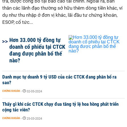
trả, được công bố tại báo cáo tài chính. Ngoài ra, bản
thân các lãnh đạo thường sở hữu thêm dòng tiền khác, ví
dụ như thu nhập ở đơn vị khác, lãi đầu tư chứng khoán,
ESOP, cổ tức...
Hơn 33.000 tỷ đồng tự
doanh cổ phiếu tại CTCK
đang được phân bổ thế
nào?
Danh mục tự doanh 9 tỷ USD của các CTCK đang phân bổ ra
sao?
CHỨNG KHOÁN
-
02-05-2024
Thấy gì khi các CTCK chạy đua tăng tỷ lệ hoa hồng phát triển
cộng tác viên?
CHỨNG KHOÁN
-
25-03-2024