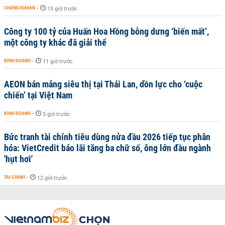
CHỨNG KHOÁN
-
13 giờ trước
Công ty 100 tỷ của Huấn Hoa Hồng bỗng dưng ‘biến mất’,
một công ty khác đã giải thể
KINH DOANH
-
11 giờ trước
AEON bán mảng siêu thị tại Thái Lan, dồn lực cho ‘cuộc
chiến’ tại Việt Nam
KINH DOANH
-
5 giờ trước
Bức tranh tài chính tiêu dùng nửa đầu 2026 tiếp tục phân
hóa: VietCredit báo lãi tăng ba chữ số, ông lớn đầu ngành
'hụt hơi'
TÀI CHÍNH
-
12 giờ trước