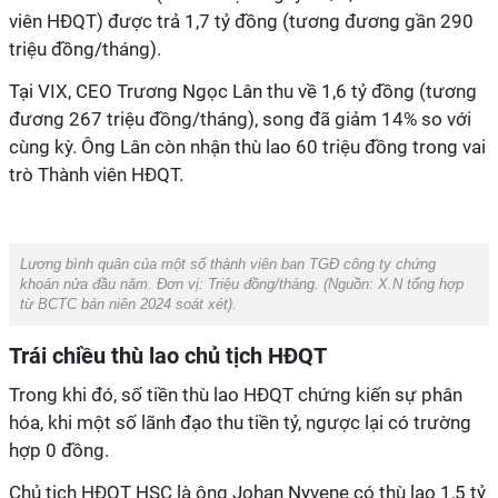
viên HĐQT) được trả 1,7 tỷ đồng (tương đương gần 290
triệu đồng/tháng).
Tại VIX, CEO Trương Ngọc Lân thu về 1,6 tỷ đồng (tương
đương 267 triệu đồng/tháng), song đã giảm 14% so với
cùng kỳ. Ông Lân còn nhận thù lao 60 triệu đồng trong vai
trò Thành viên HĐQT.
Lương bình quân của một số thành viên ban TGĐ công ty chứng
khoán nửa đầu năm. Đơn vị: Triệu đồng/tháng.
(Nguồn: X.N tổng hợp
từ BCTC bán niên 2024 soát xét).
Trái chiều thù lao chủ tịch HĐQT
Trong khi đó, số tiền thù lao HĐQT chứng kiến sự phân
hóa, khi một số lãnh đạo thu tiền tỷ, ngược lại có trường
hợp 0 đồng.
Chủ tịch HĐQT HSC là ông Johan Nyvene có thù lao 1,5 tỷ