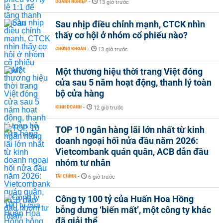
DOANH NGHIỆP
-
13 giờ trước
Sau nhịp điều chỉnh mạnh, CTCK nhìn
thấy cơ hội ở nhóm cổ phiếu nào?
CHỨNG KHOÁN
-
13 giờ trước
Một thương hiệu thời trang Việt đóng
cửa sau 5 năm hoạt động, thanh lý toàn
bộ cửa hàng
KINH DOANH
-
12 giờ trước
TOP 10 ngân hàng lãi lớn nhất từ kinh
doanh ngoại hối nửa đầu năm 2026:
Vietcombank quán quân, ACB dẫn đầu
nhóm tư nhân
TÀI CHÍNH
-
6 giờ trước
Công ty 100 tỷ của Huấn Hoa Hồng
bỗng dưng ‘biến mất’, một công ty khác
đã giải thể