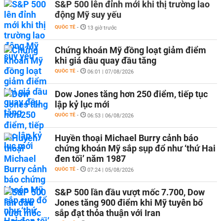
S&P 500 lên đỉnh mới khi thị trường lao
động Mỹ suy yếu
QUỐC TẾ
-
13 giờ trước
Chứng khoán Mỹ đồng loạt giảm điểm
khi giá dầu quay đầu tăng
QUỐC TẾ
-
06:01 | 07/08/2026
Dow Jones tăng hơn 250 điểm, tiếp tục
lập kỷ lục mới
QUỐC TẾ
-
06:53 | 06/08/2026
Huyền thoại Michael Burry cảnh báo
chứng khoán Mỹ sắp sụp đổ như ‘thứ Hai
đen tối’ năm 1987
QUỐC TẾ
-
07:24 | 05/08/2026
S&P 500 lần đầu vượt mốc 7.700, Dow
Jones tăng 900 điểm khi Mỹ tuyên bố
sắp đạt thỏa thuận với Iran