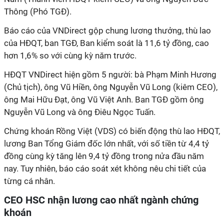
Thông (Phó TGĐ).
Báo cáo của VNDirect gộp chung lương thưởng, thù lao
của HĐQT, ban TGĐ, Ban kiểm soát là 11,6 tỷ đồng, cao
hơn 1,6% so với cùng kỳ năm trước.
HĐQT VNDirect hiện gồm 5 người: bà Phạm Minh Hương
(Chủ tịch), ông Vũ Hiền, ông Nguyễn Vũ Long (kiêm CEO),
ông Mai Hữu Đạt, ông Vũ Việt Anh. Ban TGĐ gồm ông
Nguyễn Vũ Long và ông Điêu Ngọc Tuấn.
Chứng khoán Rồng Việt (VDS) có biến động thù lao HĐQT,
lương Ban Tổng Giám đốc lớn nhất, với số tiền từ 4,4 tỷ
đồng cùng kỳ tăng lên 9,4 tỷ đồng trong nửa đầu năm
nay. Tuy nhiên, báo cáo soát xét không nêu chi tiết của
từng cá nhân.
CEO HSC nhận lương cao nhất ngành chứng
khoán