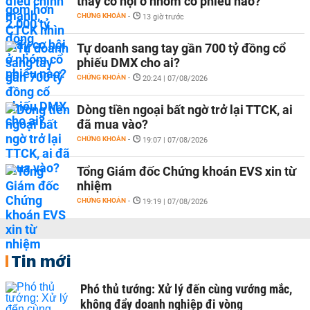
thấy cơ hội ở nhóm cổ phiếu nào?
CHỨNG KHOÁN
-
13 giờ trước
Tự doanh sang tay gần 700 tỷ đồng cổ
phiếu DMX cho ai?
CHỨNG KHOÁN
-
20:24 | 07/08/2026
Dòng tiền ngoại bất ngờ trở lại TTCK, ai
đã mua vào?
CHỨNG KHOÁN
-
19:07 | 07/08/2026
Tổng Giám đốc Chứng khoán EVS xin từ
nhiệm
CHỨNG KHOÁN
-
19:19 | 07/08/2026
Tin mới
Phó thủ tướng: Xử lý đến cùng vướng mắc,
không đẩy doanh nghiệp đi vòng