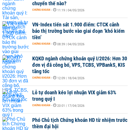
chuyển thế nào?
CHỨNG KHOÁN
-
11:19 | 04/05/2026
VN-Index tiến sát 1.900 điểm: CTCK cảnh
báo thị trường bước vào giai đoạn ‘khó kiếm
tiền’
CHỨNG KHOÁN
-
08:39 | 04/05/2026
KQKD ngành chứng khoán quý I/2026: Hơn 30
đơn vị đã công bố, VPS, TCBS, VPBankS, KIS
tăng tốc
CHỨNG KHOÁN
-
12:09 | 18/04/2026
Lỗ tự doanh kéo lợi nhuận VIX giảm 63%
trong quý I
CHỨNG KHOÁN
-
20:01 | 17/04/2026
Phó Chủ tịch Chứng khoán HD từ nhiệm trước
thềm đại hội