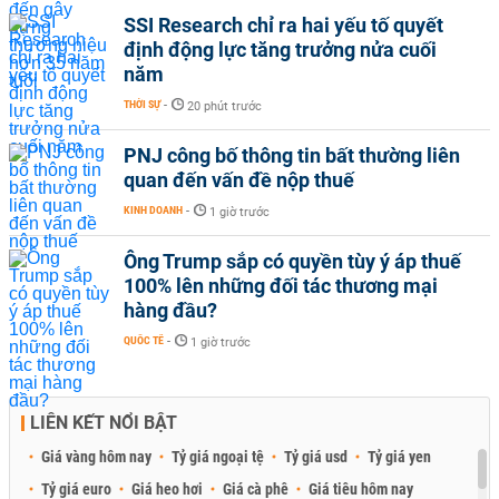
SSI Research chỉ ra hai yếu tố quyết
định động lực tăng trưởng nửa cuối
năm
THỜI SỰ
-
20 phút trước
PNJ công bố thông tin bất thường liên
quan đến vấn đề nộp thuế
KINH DOANH
-
1 giờ trước
Ông Trump sắp có quyền tùy ý áp thuế
100% lên những đối tác thương mại
hàng đầu?
QUỐC TẾ
-
1 giờ trước
LIÊN KẾT NỔI BẬT
Giá vàng hôm nay
Tỷ giá ngoại tệ
Tỷ giá usd
Tỷ giá yen
Tỷ giá euro
Giá heo hơi
Giá cà phê
Giá tiêu hôm nay