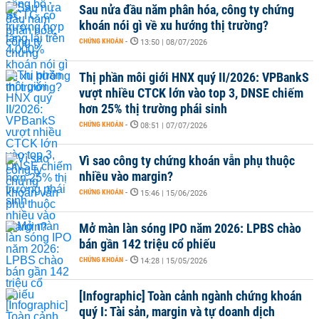
Sau nửa đầu năm phân hóa, công ty chứng
khoán nói gì về xu hướng thị trường?
CHỨNG KHOÁN
-
13:50 | 08/07/2026
Thị phần môi giới HNX quý II/2026: VPBankS
vượt nhiều CTCK lớn vào top 3, DNSE chiếm
hơn 25% thị trường phái sinh
CHỨNG KHOÁN
-
08:51 | 07/07/2026
Vì sao công ty chứng khoán vẫn phụ thuộc
nhiều vào margin?
CHỨNG KHOÁN
-
15:46 | 15/06/2026
Mở màn làn sóng IPO năm 2026: LPBS chào
bán gần 142 triệu cổ phiếu
CHỨNG KHOÁN
-
14:28 | 15/05/2026
[Infographic] Toàn cảnh ngành chứng khoán
quý I: Tài sản, margin và tự doanh dịch