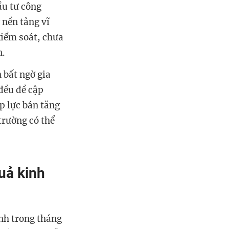
ầu tư công
 nền tảng vĩ
kiểm soát, chưa
n.
 bất ngờ gia
 đều đề cập
p lực bán tăng
trường có thể
uả kinh
ạnh trong tháng