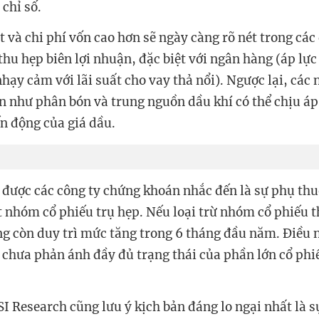
 chỉ số.
 và chi phí vốn cao hơn sẽ ngày càng rõ nét trong các
 thu hẹp biên lợi nhuận, đặc biệt với ngân hàng (áp lự
hạy cảm với lãi suất cho vay thả nổi). Ngược lại, các
n như phân bón và trung nguồn dầu khí có thể chịu áp 
ến động của giá dầu.
t được các công ty chứng khoán nhắc đến là sự phụ thu
 nhóm cổ phiếu trụ hẹp. Nếu loại trừ nhóm cổ phiếu 
 còn duy trì mức tăng trong 6 tháng đầu năm. Điều 
ố chưa phản ánh đầy đủ trạng thái của phần lớn cổ phiế
SI Research cũng lưu ý kịch bản đáng lo ngại nhất là 