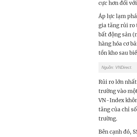
cực hơn đối với
Áp lực lạm phát
gia tăng rủi ro
bất động sản (n
hàng hóa cơ bả
tồn kho sau bi
Nguồn: VNDirect.
Rủi ro lớn nhấ
trường vào một
VN-Index không
tăng của chỉ s
trường.
Bên cạnh đó, S