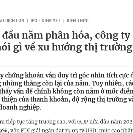
AO DỊCH LỚN
IPO - NIÊM YẾT
KIẾN THỨC
 đầu năm phân hóa, công ty
ói gì về xu hướng thị trường
y chứng khoán vẫn duy trì góc nhìn tích cực đ
 những tháng còn lại của năm. Tuy nhiên, c
 thấy vấn đề chính không còn nằm ở mốc điểm
 thiện của thanh khoản, độ rộng thị trường v
doanh nghiệp.
am tiếp tục tăng trưởng cao, với GDP nửa đầu năm 202
39%, vốn FDI giải ngân đạt 13,03 tỷ USD, mức cao nhất