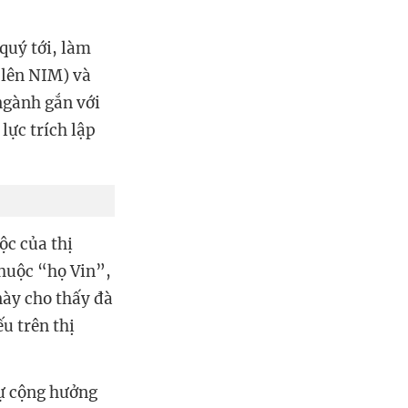
 quý tới, làm
c lên NIM) và
 ngành gắn với
lực trích lập
ộc của thị
thuộc “họ Vin”,
này cho thấy đà
u trên thị
sự cộng hưởng