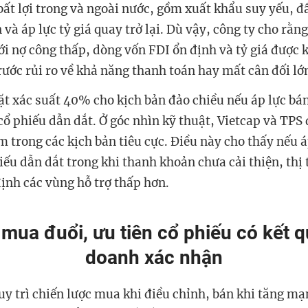
bất lợi trong và ngoài nước, gồm xuất khẩu suy yếu, đ
 và áp lực tỷ giá quay trở lại. Dù vậy, công ty cho rằng
ới nợ công thấp, dòng vốn FDI ổn định và tỷ giá được 
rước rủi ro về khả năng thanh toán hay mất cân đối lớ
ặt xác suất 40% cho kịch bản đảo chiều nếu áp lực bán
cổ phiếu dẫn dắt. Ở góc nhìn kỹ thuật, Vietcap và TPS
m trong các kịch bản tiêu cực. Điều này cho thấy nếu á
iếu dẫn dắt trong khi thanh khoản chưa cải thiện, thị 
định các vùng hỗ trợ thấp hơn.
mua đuổi, ưu tiên cổ phiếu có kết q
doanh xác nhận
uy trì chiến lược mua khi điều chỉnh, bán khi tăng m