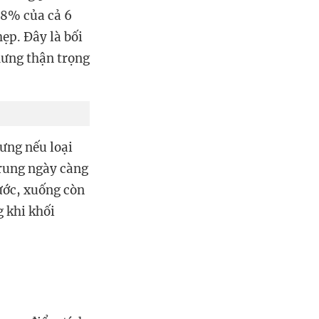
38% của cả 6
hẹp. Đây là bối
hưng thận trọng
ưng nếu loại
trung ngày càng
ước, xuống còn
 khi khối