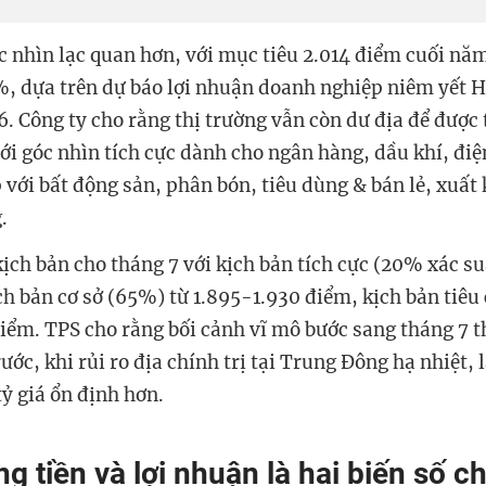
c nhìn lạc quan hơn, với mục tiêu 2.014 điểm cuối nă
, dựa trên dự báo lợi nhuận doanh nghiệp niêm yết 
. Công ty cho rằng thị trường vẫn còn dư địa để được t
ới góc nhìn tích cực dành cho ngân hàng, dầu khí, điệ
 với bất động sản, phân bón, tiêu dùng & bán lẻ, xuất 
.
ịch bản cho tháng 7 với kịch bản tích cực (20% xác su
ch bản cơ sở (65%) từ 1.895-1.930 điểm, kịch bản tiêu
iểm. TPS cho rằng bối cảnh vĩ mô bước sang tháng 7 t
rước, khi rủi ro địa chính trị tại Trung Đông hạ nhiệt, l
ỷ giá ổn định hơn.
g tiền và lợi nhuận là hai biến số c