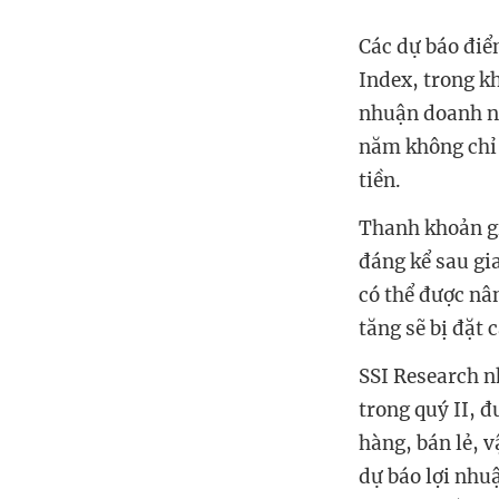
Các dự báo điể
Index, trong k
nhuận doanh ng
năm không chỉ 
tiền.
Thanh khoản gi
đáng kể sau gi
có thể được nâ
tăng sẽ bị đặt 
SSI Research n
trong quý II, 
hàng, bán lẻ, 
dự báo lợi nhu