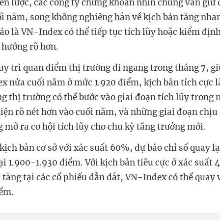
iến lược, các công ty chứng khoán nhìn chung vẫn giữ
ối năm, song không nghiêng hẳn về kịch bản tăng nh
áo là VN-Index có thể tiếp tục tích lũy hoặc kiểm địn
u hướng rõ hơn.
uy trì quan điểm thị trường đi ngang trong tháng 7, gi
x nửa cuối năm ở mức 1.920 điểm, kịch bản tích cực l
g thị trường có thể bước vào giai đoạn tích lũy trong
hiện rõ nét hơn vào cuối năm, và những giai đoạn chịu 
 mở ra cơ hội tích lũy cho chu kỳ tăng trưởng mới.
kịch bản cơ sở với xác suất 60%, dự báo chỉ số quay l
ại 1.900-1.930 điểm. Với kịch bản tiêu cực ở xác suất 
 tăng tại các cổ phiếu dẫn dắt, VN-Index có thể quay 
iểm.