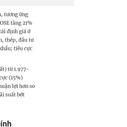
m, tương ứng
HOSE tăng 21%
ái định giá ở
n, thép, đầu tư
khẩu; tiêu cực
ất) từ 1.977-
 cực (15%)
huận lợi hơn so
ãi suất bớt
hính