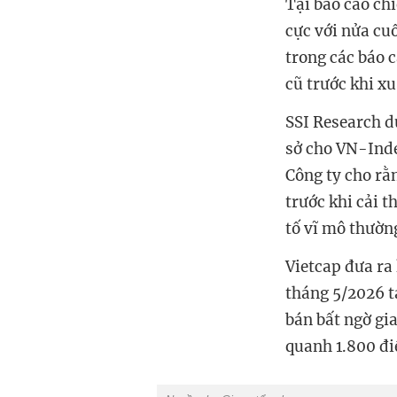
Tại báo cáo ch
cực với nửa cu
trong các báo c
cũ trước khi x
SSI Research d
sở cho VN-Inde
Công ty cho rằn
trước khi cải t
tố vĩ mô thường
Vietcap đưa ra 
tháng 5/2026 t
bán bất ngờ gia
quanh 1.800 đ