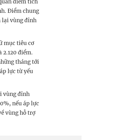
 quan điểm tích
anh. Điểm chung
h lại vùng đỉnh
ữ mục tiêu cơ
à 2.120 điểm.
 những tháng tới
áp lực từ yếu
ại vùng đỉnh
40%, nếu áp lực
về vùng hỗ trợ