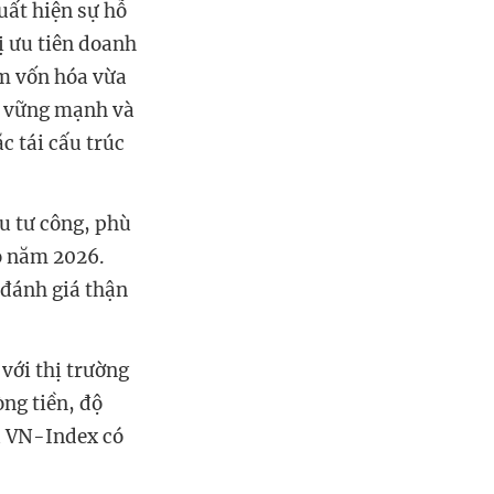
uất hiện sự hỗ
ị ưu tiên doanh
óm vốn hóa vừa
ối vững mạnh và
c tái cấu trúc
u tư công, phù
o năm 2026.
 đánh giá thận
với thị trường
ng tiền, độ
ệu VN-Index có