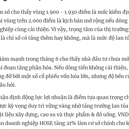
m số cho thấy vùng 1.900 - 1.930 điểm là mốc kiểm đ
hi vùng trên 2.000 điểm là kịch bản mở rộng nếu dòng t
hiệp cùng cải thiện. Vì vậy, trọng tâm của thị trường
là chỉ số có tăng thêm hay không, mà là mức độ lan t
ảm mạnh trong tháng 6 cho thấy nhà đầu tư chưa mở 
ai đoạn tăng phân hóa. Nếu dòng tiền không cải thiện
ng đỡ bởi một số cổ phiếu vốn hóa lớn, nhưng độ bền 
câu hỏi.
hận định động lực lợi nhuận là điểm tựa quan trọng ch
được kỳ vọng duy trì vững vàng nhờ tăng trưởng lan tỏ
vật liệu xây dựng, cao su và thực phẩm & đồ uống. VND
ận doanh nghiệp HOSE tăng 21% làm cơ sở chính cho k