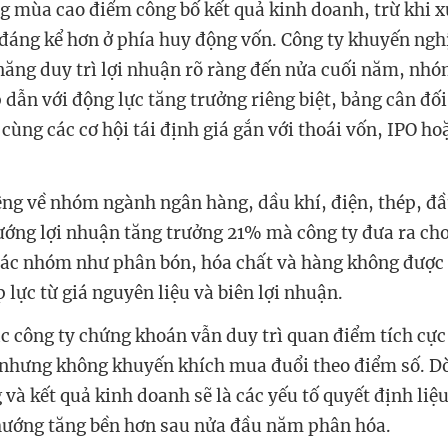
ong mùa cao điểm công bố kết quả kinh doanh, trừ khi x
 đáng kể hơn ở phía huy động vốn. Công ty khuyến ngh
năng duy trì lợi nhuận rõ ràng đến nửa cuối năm, nh
p dẫn với động lực tăng trưởng riêng biệt, bảng cân đ
 cùng các cơ hội tái định giá gắn với thoái vốn, IPO hoặ
ng về nhóm ngành ngân hàng, dầu khí, điện, thép, đầ
ướng lợi nhuận tăng trưởng 21% mà công ty đưa ra ch
các nhóm như phân bón, hóa chất và hàng không được
 lực từ giá nguyên liệu và biên lợi nhuận.
c công ty chứng khoán vẫn duy trì quan điểm tích cực 
nhưng không khuyến khích mua đuổi theo điểm số. Dò
 và kết quả kinh doanh sẽ là các yếu tố quyết định li
 hướng tăng bền hơn sau nửa đầu năm phân hóa.