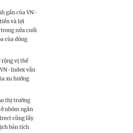
ịnh gần của VN-
iền và lợi
 trong nửa cuối
ỏa của dòng
rộng vị thế
, VN-Index vẫn
của xu hướng
o thị trường
a ở nhóm ngân
irect cũng lấy
ịch bản tích