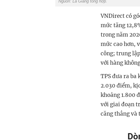
Nguồn: La Giang tổng hợp.
VNDirect có gó
mức tăng 12,8%
trong năm 2026
mức cao hơn, v
công; trung lập
với hàng không
TPS đưa ra ba k
2.030 điểm, kị
khoảng 1.800 đ
với giai đoạn t
căng thẳng và t
Dòn