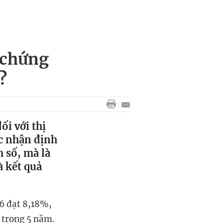
 chứng
?
ối với thị
ác nhận định
 số, mà là
à kết quả
6 đạt 8,18%,
 trong 5 năm.