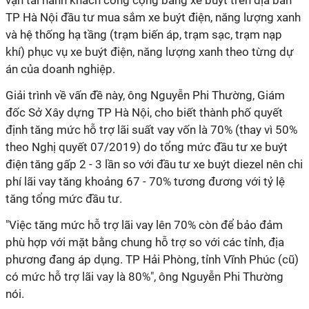
vận tải hành khách công cộng bằng xe buýt trên địa bàn
TP Hà Nội đầu tư mua sắm xe buýt điện, năng lượng xanh
và hệ thống hạ tầng (trạm biến áp, trạm sạc, trạm nạp
khí) phục vụ xe buýt điện, năng lượng xanh theo từng dự
án của doanh nghiệp.
Giải trình về vấn đề này, ông Nguyễn Phi Thường, Giám
đốc Sở Xây dựng TP Hà Nội, cho biết thành phố quyết
định tăng mức hỗ trợ lãi suất vay vốn là 70% (thay vì 50%
theo Nghị quyết 07/2019) do tổng mức đầu tư xe buýt
điện tăng gấp 2 - 3 lần so với đầu tư xe buýt diezel nên chi
phí lãi vay tăng khoảng 67 - 70% tương đương với tỷ lệ
tăng tổng mức đầu tư.
"Việc tăng mức hỗ trợ lãi vay lên 70% còn để bảo đảm
phù hợp với mặt bằng chung hỗ trợ so với các tỉnh, địa
phương đang áp dụng. TP Hải Phòng, tỉnh Vĩnh Phúc (cũ)
có mức hỗ trợ lãi vay là 80%", ông Nguyễn Phi Thường
nói.