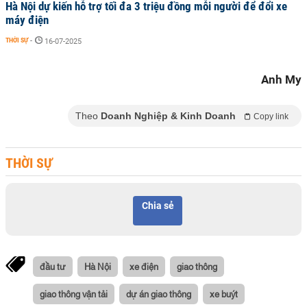
Hà Nội dự kiến hỗ trợ tối đa 3 triệu đồng mỗi người để đổi xe
máy điện
THỜI SỰ
-
16-07-2025
Anh My
Theo
Doanh Nghiệp & Kinh Doanh
Copy link
THỜI SỰ
Chia sẻ
đầu tư
Hà Nội
xe điện
giao thông
giao thông vận tải
dự án giao thông
xe buýt