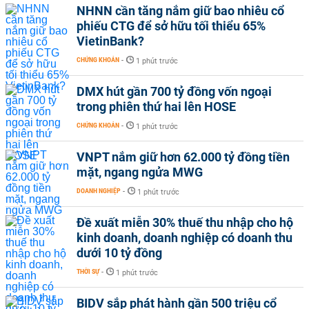
NHNN cần tăng nắm giữ bao nhiêu cổ
phiếu CTG để sở hữu tối thiểu 65%
VietinBank?
CHỨNG KHOÁN
-
1 phút trước
DMX hút gần 700 tỷ đồng vốn ngoại
trong phiên thứ hai lên HOSE
CHỨNG KHOÁN
-
1 phút trước
VNPT nắm giữ hơn 62.000 tỷ đồng tiền
mặt, ngang ngửa MWG
DOANH NGHIỆP
-
1 phút trước
Đề xuất miễn 30% thuế thu nhập cho hộ
kinh doanh, doanh nghiệp có doanh thu
dưới 10 tỷ đồng
THỜI SỰ
-
1 phút trước
BIDV sắp phát hành gần 500 triệu cổ