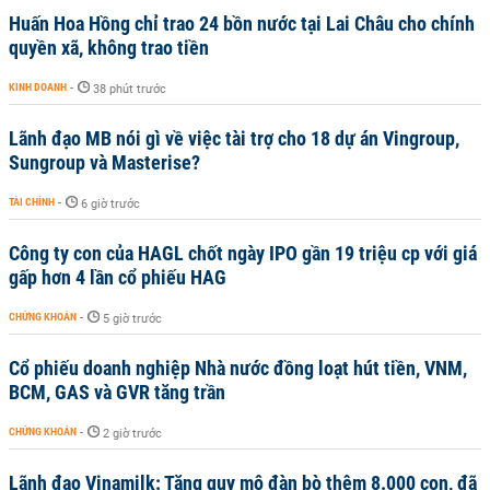
Huấn Hoa Hồng chỉ trao 24 bồn nước tại Lai Châu cho chính
quyền xã, không trao tiền
KINH DOANH
-
38 phút trước
Lãnh đạo MB nói gì về việc tài trợ cho 18 dự án Vingroup,
Sungroup và Masterise?
TÀI CHÍNH
-
6 giờ trước
Công ty con của HAGL chốt ngày IPO gần 19 triệu cp với giá
gấp hơn 4 lần cổ phiếu HAG
CHỨNG KHOÁN
-
5 giờ trước
Cổ phiếu doanh nghiệp Nhà nước đồng loạt hút tiền, VNM,
BCM, GAS và GVR tăng trần
CHỨNG KHOÁN
-
2 giờ trước
Lãnh đạo Vinamilk: Tăng quy mô đàn bò thêm 8.000 con, đã