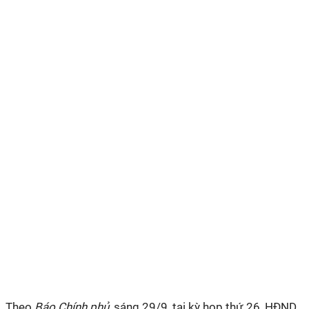
Theo
Báo Chính phủ
, sáng 29/9, tại kỳ họp thứ 26, HĐND