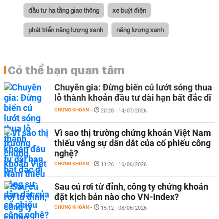
đầu tư hạ tầng giao thông
xe buýt điện
phát triển năng lượng xanh
năng lượng xanh
Có thể bạn quan tâm
Chuyên gia: Đừng biến cú lướt sóng thua
lỗ thành khoản đầu tư dài hạn bất đắc dĩ
CHỨNG KHOÁN
-
20:28 | 14/07/2026
Vì sao thị trường chứng khoán Việt Nam
thiếu vắng sự dẫn dắt của cổ phiếu công
nghệ?
CHỨNG KHOÁN
-
11:26 | 16/06/2026
Sau cú rơi từ đỉnh, công ty chứng khoán
đặt kịch bản nào cho VN-Index?
CHỨNG KHOÁN
-
15:12 | 08/06/2026