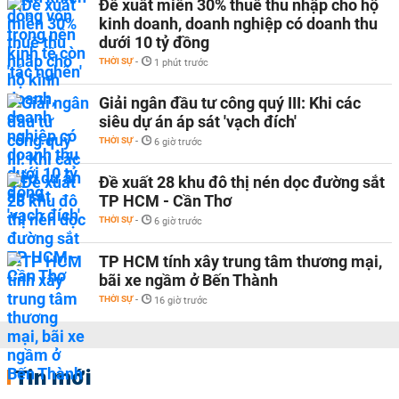
Đề xuất miễn 30% thuế thu nhập cho hộ
kinh doanh, doanh nghiệp có doanh thu
dưới 10 tỷ đồng
THỜI SỰ
-
1 phút trước
Giải ngân đầu tư công quý III: Khi các
siêu dự án áp sát 'vạch đích'
THỜI SỰ
-
6 giờ trước
Đề xuất 28 khu đô thị nén dọc đường sắt
TP HCM - Cần Thơ
THỜI SỰ
-
6 giờ trước
TP HCM tính xây trung tâm thương mại,
bãi xe ngầm ở Bến Thành
THỜI SỰ
-
16 giờ trước
Tin mới