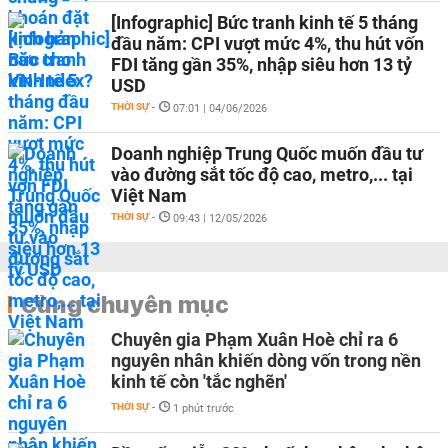
[Infographic] Bức tranh kinh tế 5 tháng
đầu năm: CPI vượt mức 4%, thu hút vốn
FDI tăng gần 35%, nhập siêu hơn 13 tỷ
USD
THỜI SỰ
-
07:01 | 04/06/2026
Doanh nghiệp Trung Quốc muốn đầu tư
vào đường sắt tốc độ cao, metro,... tại
Việt Nam
THỜI SỰ
-
09:43 | 12/05/2026
Cùng chuyên mục
Chuyên gia Phạm Xuân Hoè chỉ ra 6
nguyên nhân khiến dòng vốn trong nền
kinh tế còn 'tắc nghẽn'
THỜI SỰ
-
1 phút trước