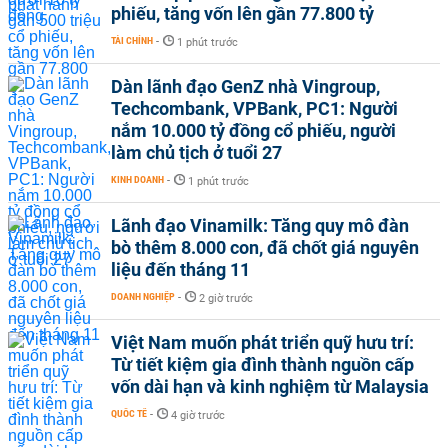
phiếu, tăng vốn lên gần 77.800 tỷ
TÀI CHÍNH
-
1 phút trước
Dàn lãnh đạo GenZ nhà Vingroup,
Techcombank, VPBank, PC1: Người
nắm 10.000 tỷ đồng cổ phiếu, người
làm chủ tịch ở tuổi 27
KINH DOANH
-
1 phút trước
Lãnh đạo Vinamilk: Tăng quy mô đàn
bò thêm 8.000 con, đã chốt giá nguyên
liệu đến tháng 11
DOANH NGHIỆP
-
2 giờ trước
Việt Nam muốn phát triển quỹ hưu trí:
Từ tiết kiệm gia đình thành nguồn cấp
vốn dài hạn và kinh nghiệm từ Malaysia
QUỐC TẾ
-
4 giờ trước