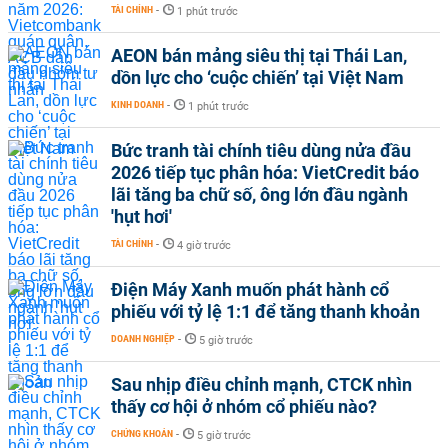
TÀI CHÍNH
-
1 phút trước
AEON bán mảng siêu thị tại Thái Lan,
dồn lực cho ‘cuộc chiến’ tại Việt Nam
KINH DOANH
-
1 phút trước
Bức tranh tài chính tiêu dùng nửa đầu
2026 tiếp tục phân hóa: VietCredit báo
lãi tăng ba chữ số, ông lớn đầu ngành
'hụt hơi'
TÀI CHÍNH
-
4 giờ trước
Điện Máy Xanh muốn phát hành cổ
phiếu với tỷ lệ 1:1 để tăng thanh khoản
DOANH NGHIỆP
-
5 giờ trước
Sau nhịp điều chỉnh mạnh, CTCK nhìn
thấy cơ hội ở nhóm cổ phiếu nào?
CHỨNG KHOÁN
-
5 giờ trước