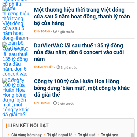
Một thương hiệu thời trang Việt đóng
cửa sau 5 năm hoạt động, thanh lý toàn
bộ cửa hàng
KINH DOANH
-
5 giờ trước
DatVietVAC lãi sau thuế 135 tỷ đồng
nửa đầu năm, dồn 6 concert vào cuối
năm
DOANH NGHIỆP
-
3 giờ trước
Công ty 100 tỷ của Huấn Hoa Hồng
bỗng dưng ‘biến mất’, một công ty khác
đã giải thể
KINH DOANH
-
3 giờ trước
LIÊN KẾT NỔI BẬT
Giá vàng hôm nay
Tỷ giá ngoại tệ
Tỷ giá usd
Tỷ giá yen