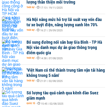
lượng thân thiện môi trường
THỜI SỰ
-
17:13 | 19/11/2025
Hà Nội nâng mức hỗ trợ lãi suất vay vốn đầu
tư xe buýt điện, năng lượng xanh lên 70%
THỜI SỰ
-
16:21 | 29/09/2025
Bổ sung đường nối sân bay Gia Bình - TP Hà
Nội vào danh mục dự án giao thông trọng
điểm quốc gia
THỜI SỰ
-
14:38 | 07/08/2025
'Việt Nam có thể thành trung tâm vận tải hàng
không trong 5 năm'
THỜI SỰ
-
21:01 | 02/08/2025
Số lượng tàu quá cảnh qua kênh đào Suez
giảm mạnh
QUỐC TẾ
-
15:45 | 02/08/2025