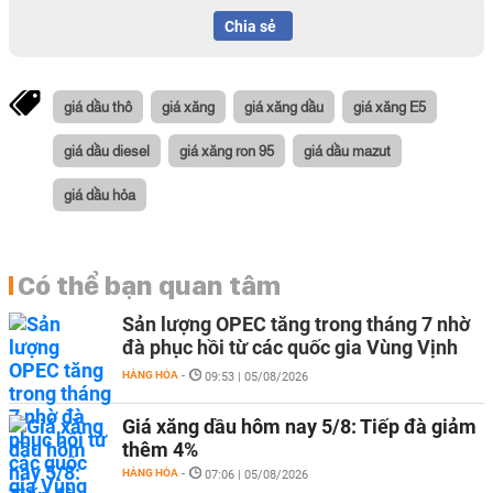
Chia sẻ
giá dầu thô
giá xăng
giá xăng dầu
giá xăng E5
giá dầu diesel
giá xăng ron 95
giá dầu mazut
giá dầu hỏa
Có thể bạn quan tâm
Sản lượng OPEC tăng trong tháng 7 nhờ
đà phục hồi từ các quốc gia Vùng Vịnh
HÀNG HÓA
-
09:53 | 05/08/2026
Giá xăng dầu hôm nay 5/8: Tiếp đà giảm
thêm 4%
HÀNG HÓA
-
07:06 | 05/08/2026