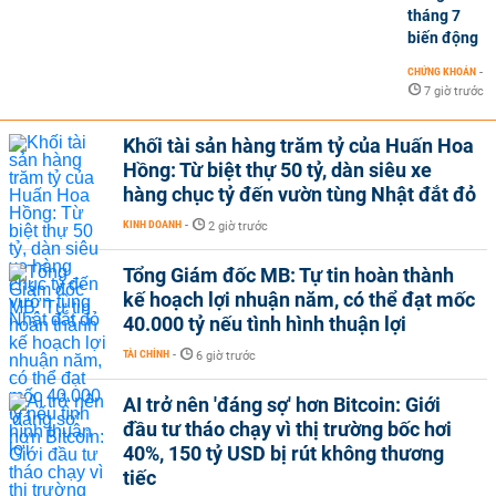
tháng 7
biến động
CHỨNG KHOÁN
-
7 giờ trước
Khối tài sản hàng trăm tỷ của Huấn Hoa
Hồng: Từ biệt thự 50 tỷ, dàn siêu xe
hàng chục tỷ đến vườn tùng Nhật đắt đỏ
KINH DOANH
-
2 giờ trước
Tổng Giám đốc MB: Tự tin hoàn thành
kế hoạch lợi nhuận năm, có thể đạt mốc
40.000 tỷ nếu tình hình thuận lợi
TÀI CHÍNH
-
6 giờ trước
AI trở nên 'đáng sợ' hơn Bitcoin: Giới
đầu tư tháo chạy vì thị trường bốc hơi
40%, 150 tỷ USD bị rút không thương
tiếc