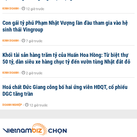
KINH DOANH
-
12 giờ trước
Con gái tỷ phú Phạm Nhật Vượng lần đầu tham gia vào hệ
sinh thái Vingroup
KINH DOANH
-
7 giờ trước
Khối tài sản hàng trăm tỷ của Huấn Hoa Hồng: Từ biệt thự
50 tỷ, dàn siêu xe hàng chục tỷ đến vườn tùng Nhật đắt đỏ
KINH DOANH
-
2 giờ trước
Hoá chất Đức Giang công bố hai ứng viên HĐQT, cổ phiếu
DGC tăng trần
DOANH NGHIỆP
-
12 giờ trước