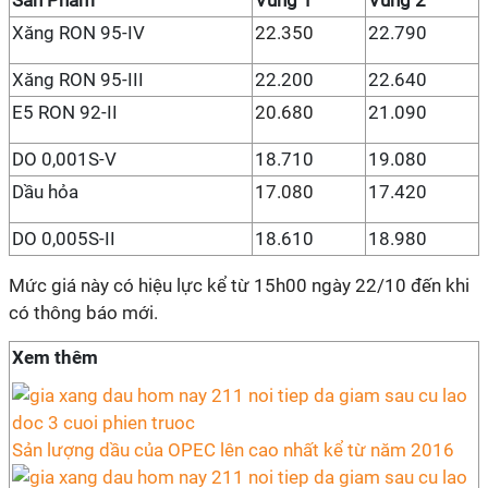
Sản Phẩm
Vùng 1
Vùng 2
Xăng RON 95-IV
22.350
22.790
Xăng RON 95-III
22.200
22.640
E5 RON 92-II
20.680
21.090
DO 0,001S-V
18.710
19.080
Dầu hỏa
17.080
17.420
DO 0,005S-II
18.610
18.980
Mức giá này có hiệu lực kể từ 15h00 ngày 22/10 đến khi
có thông báo mới.
Xem thêm
Sản lượng dầu của OPEC lên cao nhất kể từ năm 2016