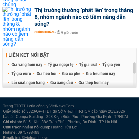
Thị trường thường ‘phất lên’ trong tháng
8, nhóm ngành nào có tiềm năng dẫn
sóng?
CHỨNG KHOÁN
-
9 giờ trước
LIÊN KẾT NỔI BẬT
Giá vàng hôm nay
Tỷ giá ngoại tệ
Tỷ giá usd
Tỷ giá yen
Tỷ giá euro
Giá heo hơi
Giá cà phê
Giá tiêu hôm nay
Lãi suất ngân hàng
Giá xăng dầu
Giá thép hôm nay
Giá sầu riêng
Giá thịt heo
Giá gạo
Giá cao su
Best Retail Brokers
Diễn đàn đầu tư Việt Nam 2026
Trang TTĐTTH của công ty VietNewsCorp
Giấy phép số 3323/GP-TTĐT do Sở VH&TT TP.HCM cấp ngày 20/3/2026
Lầu 5 - Compa Building - 293 Điện Biên Phủ - Phường Gia Định - TP.HCM
Chi nhánh:
Số 5 - Khu 38A Trần Phú - Phường Ba Đình - TP. Hà Nội
Chịu trách nhiệm nội dung:
Hoàng Hữu Lợi
Hotline:
0975798489
Email:
info@vietnambiz.vn