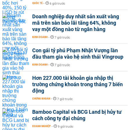
QUỐC TẾ
-
6 giờ trước
Doanh nghiệp duy nhất sản xuất vàng
mã trên sàn báo lãi tăng 64%, không
vay một đồng nào từ ngân hàng
KINH DOANH
-
7 giờ trước
Con gái tỷ phú Phạm Nhật Vượng lần
đầu tham gia vào hệ sinh thái Vingroup
KINH DOANH
-
7 giờ trước
Hơn 227.000 tài khoản gia nhập thị
trường chứng khoán trong tháng 7 biến
động
CHỨNG KHOÁN
-
7 giờ trước
Bamboo Capital và BCG Land bị hủy tư
cách công ty đại chúng
DOANH NGHIỆP
-
9 giờ trước