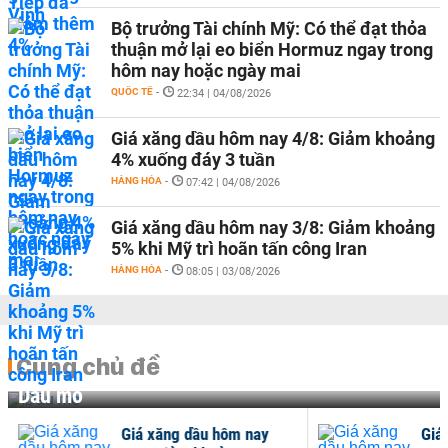
Bộ trưởng Tài chính Mỹ: Có thể đạt thỏa
thuận mở lại eo biển Hormuz ngay trong
hôm nay hoặc ngày mai
QUỐC TẾ
-
22:34 | 04/08/2026
Giá xăng dầu hôm nay 4/8: Giảm khoảng
4% xuống đáy 3 tuần
HÀNG HÓA
-
07:42 | 04/08/2026
Giá xăng dầu hôm nay 3/8: Giảm khoảng
5% khi Mỹ trì hoãn tấn công Iran
HÀNG HÓA
-
08:05 | 03/08/2026
Cùng chủ đề
Dầu mỏ
Giá xăng dầu hôm nay
Giá