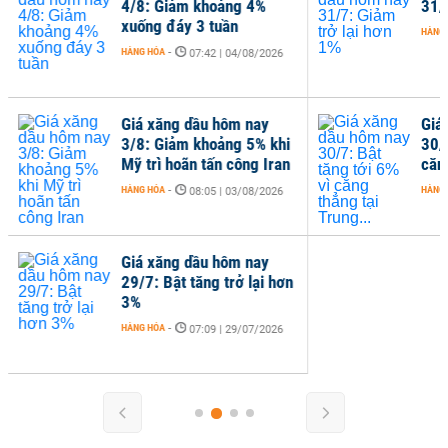
4/8: Giảm khoảng 4%
31/
xuống đáy 3 tuần
HÀNG
HÀNG HÓA
-
07:42 | 04/08/2026
Giá xăng dầu hôm nay
Giá
3/8: Giảm khoảng 5% khi
30/7
Mỹ trì hoãn tấn công Iran
căng
HÀNG HÓA
-
HÀNG
08:05 | 03/08/2026
Giá xăng dầu hôm nay
29/7: Bật tăng trở lại hơn
3%
HÀNG HÓA
-
07:09 | 29/07/2026