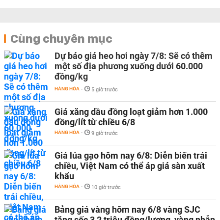
Cùng chuyên mục
Dự báo giá heo hơi ngày 7/8: Sẽ có thêm
một số địa phương xuống dưới 60.000
đồng/kg
HÀNG HÓA
-
5 giờ trước
Giá xăng dầu đồng loạt giảm hơn 1.000
đồng/lít từ chiều 6/8
HÀNG HÓA
-
9 giờ trước
Giá lúa gạo hôm nay 6/8: Diễn biến trái
chiều, Việt Nam có thể áp giá sàn xuất
khẩu
HÀNG HÓA
-
10 giờ trước
Bảng giá vàng hôm nay 6/8 vàng SJC
tăng sốc 3,2 triệu đồng/lượng, vàng nhẫn