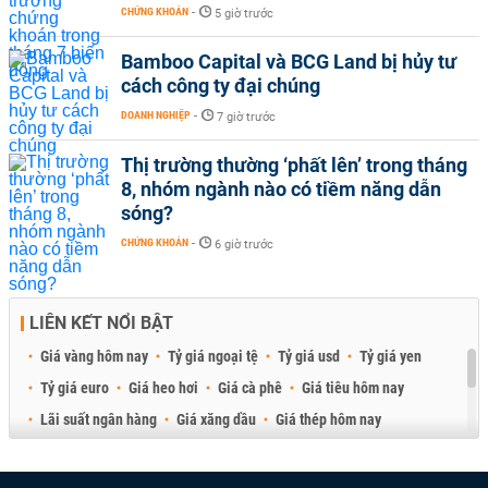
CHỨNG KHOÁN
-
5 giờ trước
Bamboo Capital và BCG Land bị hủy tư
cách công ty đại chúng
DOANH NGHIỆP
-
7 giờ trước
Thị trường thường ‘phất lên’ trong tháng
8, nhóm ngành nào có tiềm năng dẫn
sóng?
CHỨNG KHOÁN
-
6 giờ trước
LIÊN KẾT NỔI BẬT
Giá vàng hôm nay
Tỷ giá ngoại tệ
Tỷ giá usd
Tỷ giá yen
Tỷ giá euro
Giá heo hơi
Giá cà phê
Giá tiêu hôm nay
Lãi suất ngân hàng
Giá xăng dầu
Giá thép hôm nay
Giá sầu riêng
Giá thịt heo
Giá gạo
Giá cao su
Best Retail Brokers
Diễn đàn đầu tư Việt Nam 2026