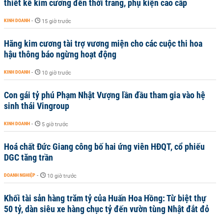
thiết kế kim cương đến thời trang, phụ kiện cao cấp
KINH DOANH
-
15 giờ trước
Hãng kim cương tài trợ vương miện cho các cuộc thi hoa
hậu thông báo ngừng hoạt động
KINH DOANH
-
10 giờ trước
Con gái tỷ phú Phạm Nhật Vượng lần đầu tham gia vào hệ
sinh thái Vingroup
KINH DOANH
-
5 giờ trước
Hoá chất Đức Giang công bố hai ứng viên HĐQT, cổ phiếu
DGC tăng trần
DOANH NGHIỆP
-
10 giờ trước
Khối tài sản hàng trăm tỷ của Huấn Hoa Hồng: Từ biệt thự
50 tỷ, dàn siêu xe hàng chục tỷ đến vườn tùng Nhật đắt đỏ