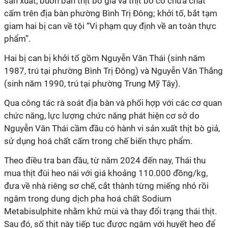
sản xuất, buôn bán thịt bò giả và thịt bò có chứa chất
cấm trên địa bàn phường Bình Trị Đông; khởi tố, bắt tạm
giam hai bị can về tội “Vi phạm quy định về an toàn thực
phẩm”.
Hai bị can bị khởi tố gồm Nguyễn Văn Thái (sinh năm
1987, trú tại phường Bình Trị Đông) và Nguyễn Văn Thắng
(sinh năm 1990, trú tại phường Trung Mỹ Tây).
Qua công tác rà soát địa bàn và phối hợp với các cơ quan
chức năng, lực lượng chức năng phát hiện cơ sở do
Nguyễn Văn Thái cầm đầu có hành vi sản xuất thịt bò giả,
sử dụng hoá chất cấm trong chế biến thực phẩm.
Theo điều tra ban đầu, từ năm 2024 đến nay, Thái thu
mua thịt đùi heo nái với giá khoảng 110.000 đồng/kg,
đưa về nhà riêng sơ chế, cắt thành từng miếng nhỏ rồi
ngâm trong dung dịch pha hoá chất Sodium
Metabisulphite nhằm khử mùi và thay đổi trạng thái thịt.
Sau đó, số thịt này tiếp tục được ngâm với huyết heo để