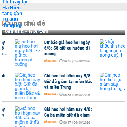
Cùng chủ đề
Gia súc - Gia cầm
Dự báo giá heo hơi ngày
Nhậ
6/8: Sẽ giữ xu hướng đi
mạn
xuống
HÀNG
HÀNG HÓA
-
19:45 | 05/08/2026
Giá heo hơi hôm nay 5/8:
Giá 
Giữ đà giảm tại miền Bắc
sâu
và miền Trung
HÀNG
HÀNG HÓA
-
06:38 | 05/08/2026
Giá heo hơi hôm nay 4/8:
Cả ba miền giữ đà giảm
HÀNG HÓA
-
06:17 | 04/08/2026