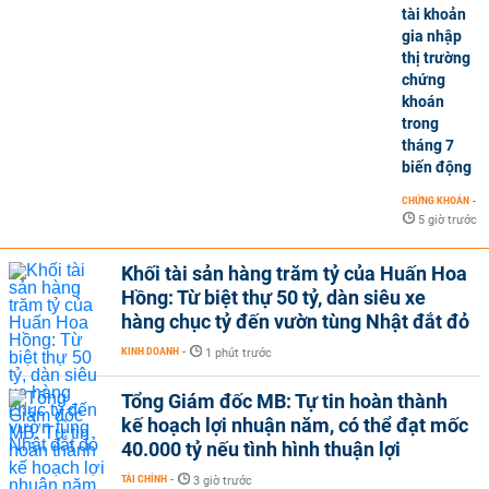
tài khoản
gia nhập
thị trường
chứng
khoán
trong
tháng 7
biến động
CHỨNG KHOÁN
-
5 giờ trước
Khối tài sản hàng trăm tỷ của Huấn Hoa
Hồng: Từ biệt thự 50 tỷ, dàn siêu xe
hàng chục tỷ đến vườn tùng Nhật đắt đỏ
KINH DOANH
-
1 phút trước
Tổng Giám đốc MB: Tự tin hoàn thành
kế hoạch lợi nhuận năm, có thể đạt mốc
40.000 tỷ nếu tình hình thuận lợi
TÀI CHÍNH
-
3 giờ trước