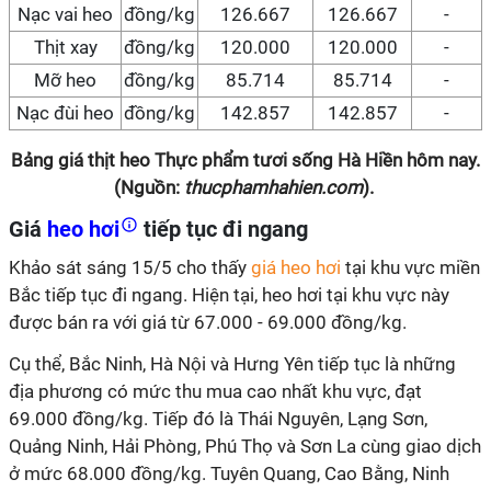
Nạc vai heo
đồng/kg
126.667
126.667
-
Thịt xay
đồng/kg
120.000
120.000
-
Mỡ heo
đồng/kg
85.714
85.714
-
Nạc đùi heo
đồng/kg
142.857
142.857
-
Bảng giá thịt heo Thực phẩm tươi sống Hà Hiền hôm nay.
(Nguồn:
thucphamhahien.com
).
Giá
heo hơi
tiếp tục đi ngang
Khảo sát sáng 15/5 cho thấy
giá heo hơi
tại khu vực miền
Bắc tiếp tục đi ngang. Hiện tại, heo hơi tại khu vực này
được bán ra với giá từ 67.000 - 69.000 đồng/kg.
Cụ thể, Bắc Ninh, Hà Nội và Hưng Yên tiếp tục là những
địa phương có mức thu mua cao nhất khu vực, đạt
69.000 đồng/kg. Tiếp đó là Thái Nguyên, Lạng Sơn,
Quảng Ninh, Hải Phòng, Phú Thọ và Sơn La cùng giao dịch
ở mức 68.000 đồng/kg. Tuyên Quang, Cao Bằng, Ninh