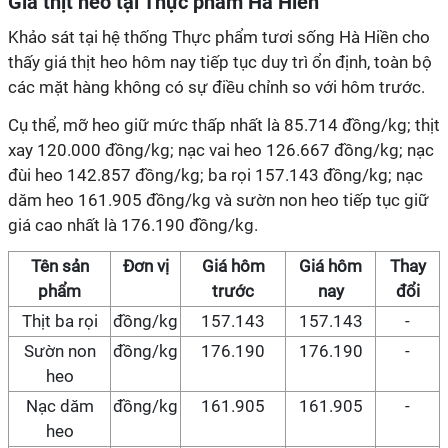
Giá
thịt heo tại Thực phẩm Hà Hiền
Khảo sát tại hệ thống Thực phẩm tươi sống Hà Hiền cho
thấy giá thịt heo hôm nay tiếp tục duy trì ổn định, toàn bộ
các mặt hàng không có sự điều chỉnh so với hôm trước.
Cụ thể, mỡ heo giữ mức thấp nhất là 85.714 đồng/kg; thịt
xay 120.000 đồng/kg; nạc vai heo 126.667 đồng/kg; nạc
đùi heo 142.857 đồng/kg; ba rọi 157.143 đồng/kg; nạc
dăm heo 161.905 đồng/kg và sườn non heo tiếp tục giữ
giá cao nhất là 176.190 đồng/kg.
Tên sản
Đơn vị
Giá hôm
Giá hôm
Thay
phẩm
trước
nay
đổi
Thịt ba rọi
đồng/kg
157.143
157.143
-
Sườn non
đồng/kg
176.190
176.190
-
heo
Nạc dăm
đồng/kg
161.905
161.905
-
heo