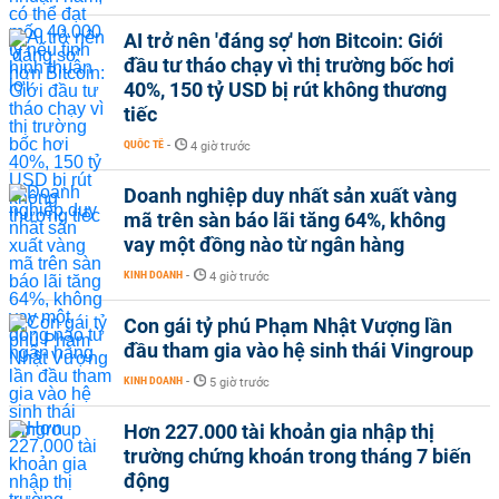
AI trở nên 'đáng sợ' hơn Bitcoin: Giới
đầu tư tháo chạy vì thị trường bốc hơi
40%, 150 tỷ USD bị rút không thương
tiếc
QUỐC TẾ
-
4 giờ trước
Doanh nghiệp duy nhất sản xuất vàng
mã trên sàn báo lãi tăng 64%, không
vay một đồng nào từ ngân hàng
KINH DOANH
-
4 giờ trước
Con gái tỷ phú Phạm Nhật Vượng lần
đầu tham gia vào hệ sinh thái Vingroup
KINH DOANH
-
5 giờ trước
Hơn 227.000 tài khoản gia nhập thị
trường chứng khoán trong tháng 7 biến
động