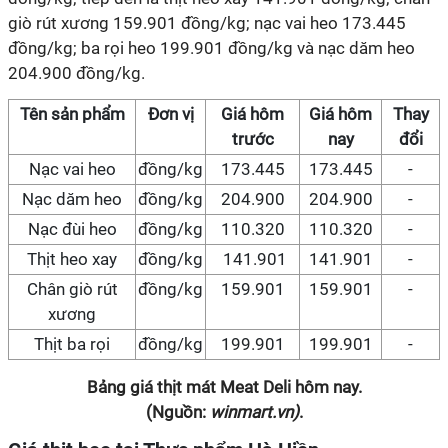
giò rút xương 159.901 đồng/kg; nạc vai heo 173.445
đồng/kg; ba rọi heo 199.901 đồng/kg và nạc dăm heo
204.900 đồng/kg.
Tên sản phẩm
Đơn vị
Giá hôm
Giá hôm
Thay
trước
nay
đổi
Nạc vai heo
đồng/kg
173.445
173.445
-
Nạc dăm heo
đồng/kg
204.900
204.900
-
Nạc đùi heo
đồng/kg
110.320
110.320
-
Thịt heo xay
đồng/kg
141.901
141.901
-
Chân giò rút
đồng/kg
159.901
159.901
-
xương
Thịt ba rọi
đồng/kg
199.901
199.901
-
Bảng giá thịt mát Meat Deli hôm nay.
(Nguồn:
winmart.vn)
.