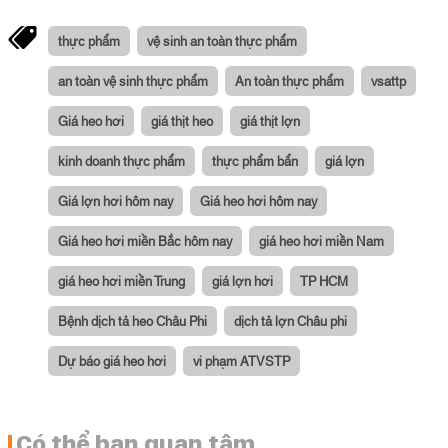
thực phẩm
vệ sinh an toàn thực phẩm
an toàn vệ sinh thực phẩm
An toàn thực phẩm
vsattp
Giá heo hơi
giá thịt heo
giá thịt lợn
kinh doanh thực phẩm
thực phẩm bẩn
giá lợn
Giá lợn hơi hôm nay
Giá heo hơi hôm nay
Giá heo hơi miền Bắc hôm nay
giá heo hơi miền Nam
giá heo hơi miền Trung
giá lợn hơi
TP HCM
Bệnh dịch tả heo Châu Phi
dịch tả lợn Châu phi
Dự báo giá heo hơi
vi phạm ATVSTP
Có thể bạn quan tâm