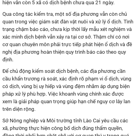
hiện vẫn còn 5 xã có dịch bệnh chưa qua 21 ngày.
Qua công tác kiểm tra, một số địa phương vẫn còn chủ
quan trong việc giám sát đàn vật nuôi và xử lý ổ dịch. Tình
trạng chậm báo cáo, chưa kịp thời lấy mẫu xét nghiệm và
xác minh dịch bệnh vẫn xảy ra tại cơ sở. Thậm chí có nơi
cơ quan chuyên môn phải trực tiếp phát hiện ổ dịch và đề
nghị địa phương hoàn thiện quy trình báo cáo theo quy
định.
Để chủ động kiểm soát dịch bệnh, các địa phương cần
cầu khẩn trương rà soát, xác định rõ phạm vi ổ dịch, vùng
có dịch, vùng bị uy hiếp và vùng đệm nhằm áp dụng biện
pháp xử lý phù hợp. Việc khoanh vùng chính xác được
xem là giải pháp quan trọng giúp hạn chế nguy cơ lây lan
trên diện rộng.
Sở Nông nghiệp và Môi trường tỉnh Lào Cai yêu cầu các
xã, phường thực hiện công bố dịch đúng thẩm quyền,
đồng thời phối hợp chặt chẽ với cơ quan thú y trong quá