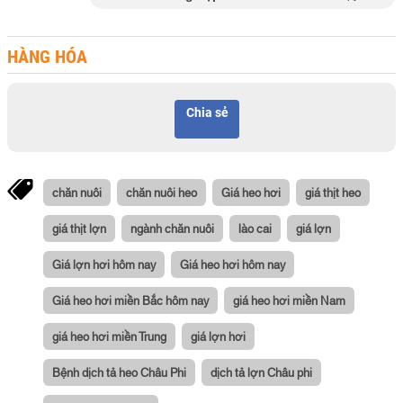
HÀNG HÓA
Chia sẻ
chăn nuôi
chăn nuôi heo
Giá heo hơi
giá thịt heo
giá thịt lợn
ngành chăn nuôi
lào cai
giá lợn
Giá lợn hơi hôm nay
Giá heo hơi hôm nay
Giá heo hơi miền Bắc hôm nay
giá heo hơi miền Nam
giá heo hơi miền Trung
giá lợn hơi
Bệnh dịch tả heo Châu Phi
dịch tả lợn Châu phi