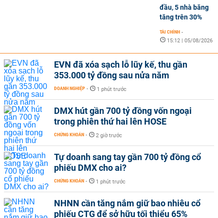
đầu, 5 nhà băng
tăng trên 30%
TÀI CHÍNH
-
15:12 | 05/08/2026
EVN đã xóa sạch lỗ lũy kế, thu gần
353.000 tỷ đồng sau nửa năm
DOANH NGHIỆP
-
1 phút trước
DMX hút gần 700 tỷ đồng vốn ngoại
trong phiên thứ hai lên HOSE
CHỨNG KHOÁN
-
2 giờ trước
Tự doanh sang tay gần 700 tỷ đồng cổ
phiếu DMX cho ai?
CHỨNG KHOÁN
-
1 phút trước
NHNN cần tăng nắm giữ bao nhiêu cổ
phiếu CTG để sở hữu tối thiểu 65%