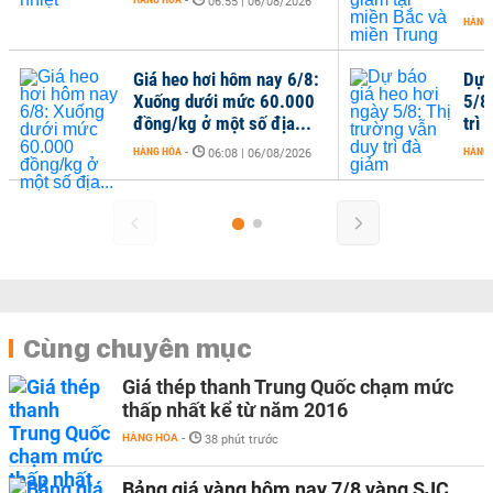
-
06:55 | 06/08/2026
HÀNG
Giá heo hơi hôm nay 6/8:
Dự 
Xuống dưới mức 60.000
5/8
đồng/kg ở một số địa...
trì
HÀNG HÓA
-
HÀNG
06:08 | 06/08/2026
Cùng chuyên mục
Giá thép thanh Trung Quốc chạm mức
thấp nhất kể từ năm 2016
HÀNG HÓA
-
38 phút trước
Bảng giá vàng hôm nay 7/8 vàng SJC,