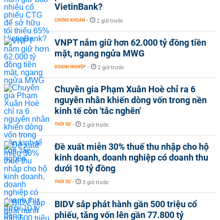
VietinBank?
CHỨNG KHOÁN
-
2 giờ trước
VNPT nắm giữ hơn 62.000 tỷ đồng tiền
mặt, ngang ngửa MWG
DOANH NGHIỆP
-
2 giờ trước
Chuyên gia Phạm Xuân Hoè chỉ ra 6
nguyên nhân khiến dòng vốn trong nền
kinh tế còn 'tắc nghẽn'
THỜI SỰ
-
2 giờ trước
Đề xuất miễn 30% thuế thu nhập cho hộ
kinh doanh, doanh nghiệp có doanh thu
dưới 10 tỷ đồng
THỜI SỰ
-
3 giờ trước
BIDV sắp phát hành gần 500 triệu cổ
phiếu, tăng vốn lên gần 77.800 tỷ