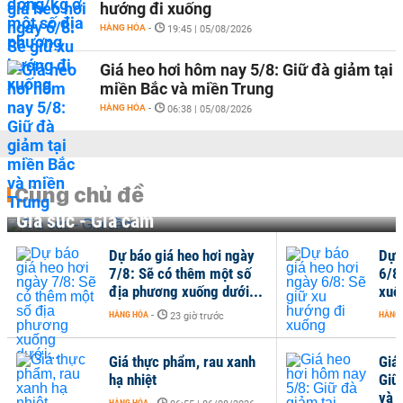
hướng đi xuống
HÀNG HÓA
-
19:45 | 05/08/2026
Giá heo hơi hôm nay 5/8: Giữ đà giảm tại
miền Bắc và miền Trung
HÀNG HÓA
-
06:38 | 05/08/2026
Cùng chủ đề
Gia súc - Gia cầm
Dự báo giá heo hơi ngày
Dự 
7/8: Sẽ có thêm một số
6/8
địa phương xuống dưới...
xuố
HÀNG HÓA
-
HÀNG
23 giờ trước
Giá thực phẩm, rau xanh
Giá
hạ nhiệt
Giữ
và 
HÀNG HÓA