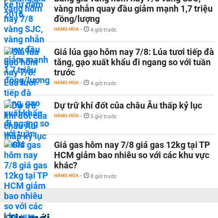
vàng nhẫn quay đầu giảm mạnh 1,7 triệu
đồng/lượng
HÀNG HÓA
-
4 giờ trước
Giá lúa gạo hôm nay 7/8: Lúa tươi tiếp đà
tăng, gạo xuất khẩu đi ngang so với tuần
trước
HÀNG HÓA
-
4 giờ trước
Dự trữ khí đốt của châu Âu thấp kỷ lục
HÀNG HÓA
-
5 giờ trước
Giá gas hôm nay 7/8 giá gas 12kg tại TP
HCM giảm bao nhiêu so với các khu vực
khác?
HÀNG HÓA
-
8 giờ trước
Tin mới