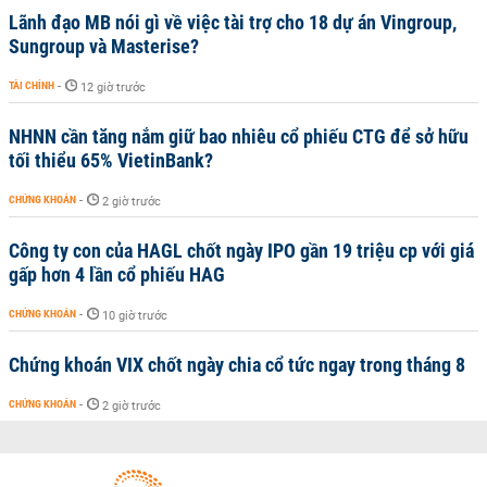
Lãnh đạo MB nói gì về việc tài trợ cho 18 dự án Vingroup,
Sungroup và Masterise?
TÀI CHÍNH
-
12 giờ trước
NHNN cần tăng nắm giữ bao nhiêu cổ phiếu CTG để sở hữu
tối thiểu 65% VietinBank?
CHỨNG KHOÁN
-
2 giờ trước
Công ty con của HAGL chốt ngày IPO gần 19 triệu cp với giá
gấp hơn 4 lần cổ phiếu HAG
CHỨNG KHOÁN
-
10 giờ trước
Chứng khoán VIX chốt ngày chia cổ tức ngay trong tháng 8
CHỨNG KHOÁN
-
2 giờ trước