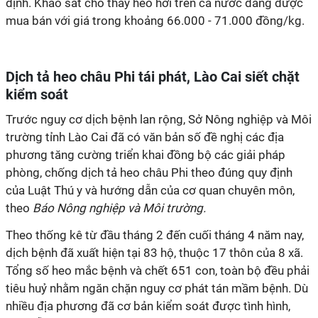
định. Khảo sát cho thấy heo hơi trên cả nước đang được
mua bán với giá trong khoảng 66.000 - 71.000 đồng/kg.
Dịch tả heo châu Phi tái phát, Lào Cai siết chặt
kiểm soát
Trước nguy cơ dịch bệnh lan rộng, Sở Nông nghiệp và Môi
trường tỉnh Lào Cai đã có văn bản số đề nghị các địa
phương tăng cường triển khai đồng bộ các giải pháp
phòng, chống dịch tả heo châu Phi theo đúng quy định
của Luật Thú y và hướng dẫn của cơ quan chuyên môn,
theo
Báo Nông nghiệp và Môi trường.
Theo thống kê từ đầu tháng 2 đến cuối tháng 4 năm nay,
dịch bệnh đã xuất hiện tại 83 hộ, thuộc 17 thôn của 8 xã.
Tổng số heo mắc bệnh và chết 651 con, toàn bộ đều phải
tiêu huỷ nhằm ngăn chặn nguy cơ phát tán mầm bệnh. Dù
nhiều địa phương đã cơ bản kiểm soát được tình hình,