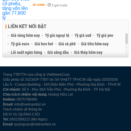
TÀI CHÍNH
-
3 giờ trước
LIÊN KẾT NỔI BẬT
Giá vàng hôm nay
Tỷ giá ngoại tệ
Tỷ giá usd
Tỷ giá yen
Tỷ giá euro
Giá heo hơi
Giá cà phê
Giá tiêu hôm nay
Lãi suất ngân hàng
Giá xăng dầu
Giá thép hôm nay
Giá sầu riêng
Giá thịt heo
Giá gạo
Giá cao su
Best Retail Brokers
Diễn đàn đầu tư Việt Nam 2026
Trang TTĐTTH của công ty VietNewsCorp
Giấy phép số 3323/GP-TTĐT do Sở VH&TT TP.HCM cấp ngày 20/3/2026
Lầu 5 - Compa Building - 293 Điện Biên Phủ - Phường Gia Định - TP.HCM
Chi nhánh:
Số 5 - Khu 38A Trần Phú - Phường Ba Đình - TP. Hà Nội
Chịu trách nhiệm nội dung:
Hoàng Hữu Lợi
Hotline:
0975798489
Email:
info@vietnambiz.vn
Trách nhiệm về thông tin
DỊCH VỤ QUẢNG CÁO
Tel:
0931589222 (Ms Ngọc)
Email:
quangcao@vietnambiz.vn