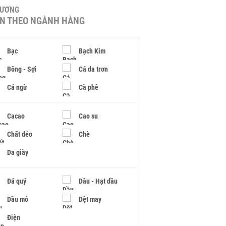
HƯƠNG
IN THEO NGÀNH HÀNG
Bạc
Bạch Kim
Bông - Sợi
Cá da trơn
Cá ngừ
Cà phê
Cacao
Cao su
Chất dẻo
Chè
Da giày
Đá quý
Dầu - Hạt dầu
Dầu mỏ
Dệt may
Điện