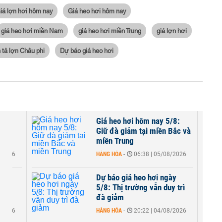
iá lợn hơi hôm nay
Giá heo hơi hôm nay
giá heo hơi miền Nam
giá heo hơi miền Trung
giá lợn hơi
 tả lợn Châu phi
Dự báo giá heo hơi
/8:
Giá heo hơi hôm nay 5/8:
00
Giữ đà giảm tại miền Bắc và
..
miền Trung
8/2026
HÀNG HÓA
-
06:38 | 05/08/2026
ày
Dự báo giá heo hơi ngày
đi
5/8: Thị trường vẫn duy trì
đà giảm
8/2026
HÀNG HÓA
-
20:22 | 04/08/2026