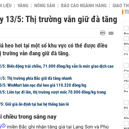
 LIỆU
VÀNG
NÔNG SẢN
BÁO CÁO NGÀNH HÀNG
GIAO T
T
y 13/5: Thị trường vẫn giữ đà tăng
á heo hơi tại một số khu vực có thể được điều
ị trường vẫn đang giữ đà tăng.
2/5: Biến động trái chiều, 71.000 đồng/kg vẫn là mức giao dịch cao
1/5: Thị trường phía Bắc giữ đà tăng nhanh
10/5: WinMart bán nạc đùi heo giá 110.320 đồng/kg
/5: Liên tục đi lên, thị trường vượt mốc 70.000 đồng/kg trong
5: Giữ giá ổn định tại hai hệ thống bán lẻ
i chiều trong sáng nay
i
miền Bắc ghi nhận tăng giá tại Lạng Sơn và Phú