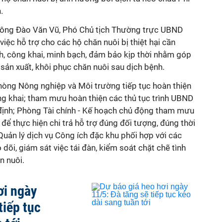
.
, ông Đào Văn Vũ, Phó Chủ tịch Thường trực UBND
ệc hỗ trợ cho các hộ chăn nuôi bị thiệt hại cần
h, công khai, minh bạch, đảm bảo kịp thời nhằm góp
sản xuất, khôi phục chăn nuôi sau dịch bệnh.
òng Nông nghiệp và Môi trường tiếp tục hoàn thiện
ng khai; tham mưu hoàn thiện các thủ tục trình UBND
định; Phòng Tài chính - Kế hoạch chủ động tham mưu
í để thực hiện chi trả hỗ trợ đúng đối tượng, đúng thời
Quản lý dịch vụ Công ích đặc khu phối hợp với các
dõi, giám sát việc tái đàn, kiểm soát chặt chẽ tình
n nuôi.
ơi ngày
tiếp tục