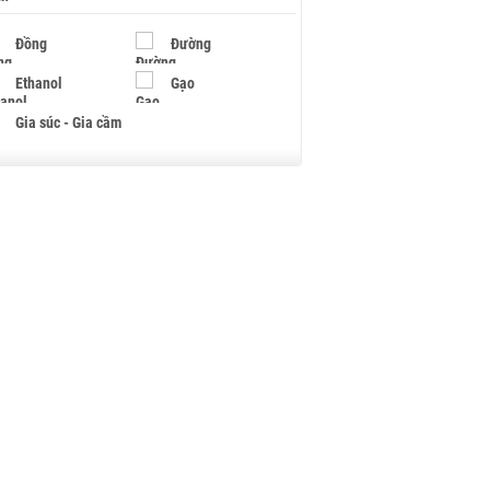
Đồng
Đường
Ethanol
Gạo
Gia súc - Gia cầm
Giấy
Gỗ
Hạt điều
Hồ tiêu - Hạt tiêu
Khí đốt
Kim loại khác
Mắc ca
Muối
Ngũ cốc
Nhựa - Hạt nhựa
Palladium
Phân bón