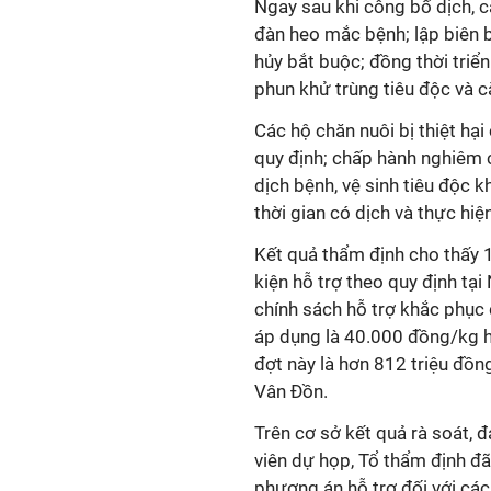
Ngay sau khi công bố dịch, 
đàn heo mắc bệnh; lập biên b
hủy bắt buộc; đồng thời triển
phun khử trùng tiêu độc và 
Các hộ chăn nuôi bị thiệt hạ
quy định; chấp hành nghiêm 
dịch bệnh, vệ sinh tiêu độc 
thời gian có dịch và thực hi
Kết quả thẩm định cho thấy 1
kiện hỗ trợ theo quy định tạ
chính sách hỗ trợ khắc phục
áp dụng là 40.000 đồng/kg he
đợt này là hơn 812 triệu đồ
Vân Đồn.
Trên cơ sở kết quả rà soát, 
viên dự họp, Tổ thẩm định đ
phương án hỗ trợ đối với các