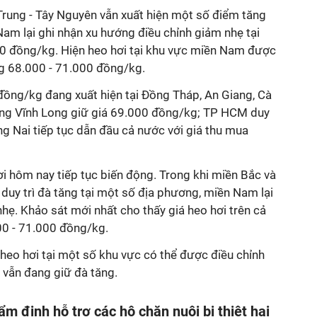
Trung - Tây Nguyên vẫn xuất hiện một số điểm tăng
 Nam lại ghi nhận xu hướng điều chỉnh giảm nhẹ tại
0 đồng/kg. Hiện heo hơi tại khu vực miền Nam được
g 68.000 - 71.000 đồng/kg.
ồng/kg đang xuất hiện tại Đồng Tháp, An Giang, Cà
ùng Vĩnh Long giữ giá 69.000 đồng/kg; TP HCM duy
g Nai tiếp tục dẫn đầu cả nước với giá thu mua
ơi hôm nay tiếp tục biến động. Trong khi miền Bắc và
duy trì đà tăng tại một số địa phương, miền Nam lại
hẹ. Khảo sát mới nhất cho thấy giá heo hơi trên cả
00 - 71.000 đồng/kg.
heo hơi tại một số khu vực có thể được điều chỉnh
 vẫn đang giữ đà tăng.
m định hỗ trợ các hộ chăn nuôi bị thiệt hại