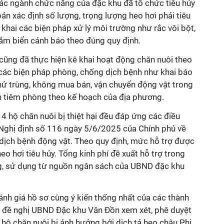
các ngành chức năng của đặc khu đã tổ chức tiêu hủy
ản xác định số lượng, trọng lượng heo hơi phải tiêu
 khai các biện pháp xử lý môi trường như rắc vôi bột,
cắm biển cảnh báo theo đúng quy định.
i cũng đã thực hiện kê khai hoạt động chăn nuôi theo
các biện pháp phòng, chống dịch bệnh như khai báo
khử trùng, không mua bán, vận chuyển động vật trong
ện tiêm phòng theo kế hoạch của địa phương.
4 hộ chăn nuôi bị thiệt hại đều đáp ứng các điều
i Nghị định số 116 ngày 5/6/2025 của Chính phủ về
 dịch bệnh động vật. Theo quy định, mức hỗ trợ được
o hơi tiêu hủy. Tổng kinh phí đề xuất hỗ trợ trong
ng, sử dụng từ nguồn ngân sách của UBND đặc khu
đánh giá hồ sơ cùng ý kiến thống nhất của các thành
ã đề nghị UBND Đặc khu Vân Đồn xem xét, phê duyệt
 hộ chăn nuôi bị ảnh hưởng bởi dịch tả heo châu Phi