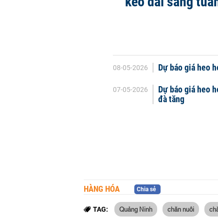
kéo dài sang tuần
Dự báo giá heo hơ
08-05-2026
Dự báo giá heo h
07-05-2026
đà tăng
HÀNG HÓA
Chia sẻ
Quảng Ninh
chăn nuôi
ch
TAG: