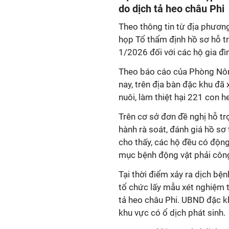
do dịch tả heo châu Phi
Theo thông tin từ địa phươn
họp Tổ thẩm định hồ sơ hỗ tr
1/2026 đối với các hộ gia đì
Theo báo cáo của Phòng Nôn
nay, trên địa bàn đặc khu đã 
nuôi, làm thiệt hại 221 con h
Trên cơ sở đơn đề nghị hỗ trợ
hành rà soát, đánh giá hồ sơ
cho thấy, các hộ đều có độn
mục bệnh động vật phải công
Tại thời điểm xảy ra dịch bệ
tổ chức lấy mẫu xét nghiệm t
tả heo châu Phi. UBND đặc k
khu vực có ổ dịch phát sinh.