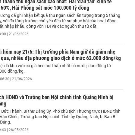
h thành thu ngân sách cao nhất: Hai 'đầu tàu' kinh tế
 60%, Hải Phòng sát mốc 100.000 tỷ đồng
hương đã ghi nhận kết quả thu ngân sách ấn tượng trong 5 tháng
, với đà tăng trưởng chủ yếu đến từ sự phục hồi của hoạt động
uất nhập khẩu, dòng vốn FDI và các nguồn thu từ đất.
8:00 | 21/06/2026
i hôm nay 21/6: Thị trường phía Nam giữ đà giảm nhẹ
 qua, nhiều địa phương giao dịch ở mức 62.000 đồng/kg
ện là khu vực có giá heo hơi thấp nhất cả nước, dao động từ
.000 đồng/kg.
06:30 | 21/06/2026
ch HĐND và Trưởng ban Nội chính tỉnh Quảng Ninh bị
ảng
Đức Thành, Bí thư Đảng ủy, Phó chủ tịch Thường trực HĐND tỉnh
Văn Chiến, Trưởng ban Nội chính Tỉnh ủy Quảng Ninh, bị Ban Bí
 Đảng.
9:43 | 26/05/2026