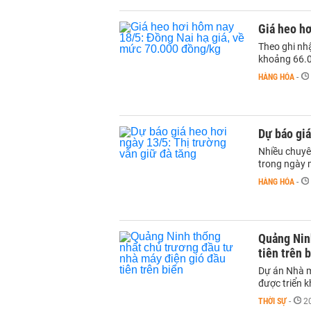
Giá heo hơ
Theo ghi nh
khoảng 66.0
HÀNG HÓA
-
Dự báo giá
Nhiều chuyên
trong ngày 
HÀNG HÓA
-
Quảng Nin
tiên trên 
Dự án Nhà m
được triển k
THỜI SỰ
-
2