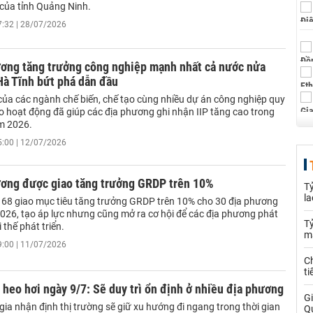
của tỉnh Quảng Ninh.
7:32 | 28/07/2026
ương tăng trưởng công nghiệp mạnh nhất cả nước nửa
Hà Tĩnh bứt phá dẫn đầu
của các ngành chế biến, chế tạo cùng nhiều dự án công nghiệp quy
ào hoạt động đã giúp các địa phương ghi nhận IIP tăng cao trong
m 2026.
5:00 | 12/07/2026
ương được giao tăng trưởng GRDP trên 10%
T
la
168 giao mục tiêu tăng trưởng GRDP trên 10% cho 30 địa phương
026, tạo áp lực nhưng cũng mở ra cơ hội để các địa phương phát
Tỷ
i thế phát triển.
m
9:00 | 11/07/2026
Ch
ti
 heo hơi ngày 9/7: Sẽ duy trì ổn định ở nhiều địa phương
Gi
ia nhận định thị trường sẽ giữ xu hướng đi ngang trong thời gian
Q