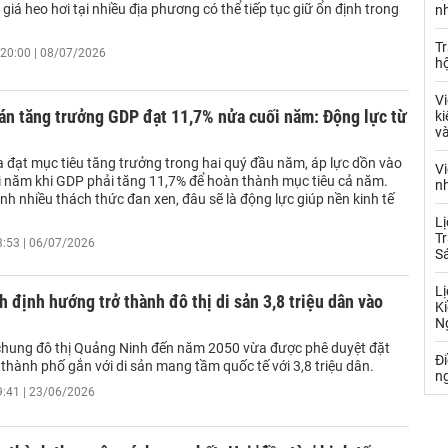
, giá heo hơi tại nhiều địa phương có thể tiếp tục giữ ổn định trong
nh
Tr
20:00 | 08/07/2026
hộ
Vi
oán tăng trưởng GDP đạt 11,7% nửa cuối năm: Động lực từ
ki
và
a đạt mục tiêu tăng trưởng trong hai quý đầu năm, áp lực dồn vào
Vi
i năm khi GDP phải tăng 11,7% để hoàn thành mục tiêu cả năm.
nh
nh nhiều thách thức đan xen, đâu sẽ là động lực giúp nền kinh tế
Lị
Tr
3:53 | 06/07/2026
S
Lị
 định hướng trở thành đô thị di sản 3,8 triệu dân vào
Ki
N
hung đô thị Quảng Ninh đến năm 2050 vừa được phê duyệt đặt
Đ
 thành phố gắn với di sản mang tầm quốc tế với 3,8 triệu dân.
ng
9:41 | 23/06/2026