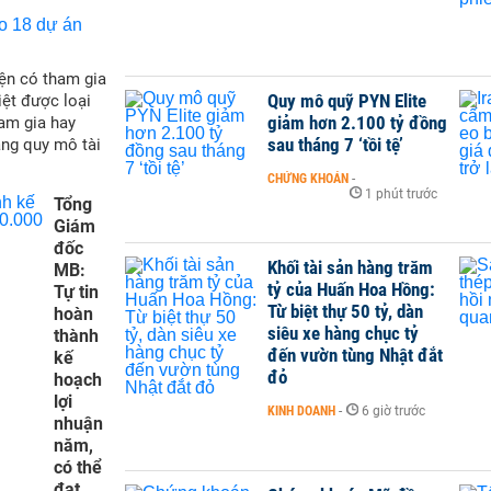
ện có tham gia
Quy mô quỹ PYN Elite
iệt được loại
giảm hơn 2.100 tỷ đồng
ham gia hay
sau tháng 7 ‘tồi tệ’
ăng quy mô tài
CHỨNG KHOÁN
-
1 phút trước
Tổng
Giám
đốc
Khối tài sản hàng trăm
MB:
tỷ của Huấn Hoa Hồng:
Tự tin
Từ biệt thự 50 tỷ, dàn
hoàn
siêu xe hàng chục tỷ
thành
đến vườn tùng Nhật đắt
kế
đỏ
hoạch
lợi
KINH DOANH
-
6 giờ trước
nhuận
năm,
có thể
đạt