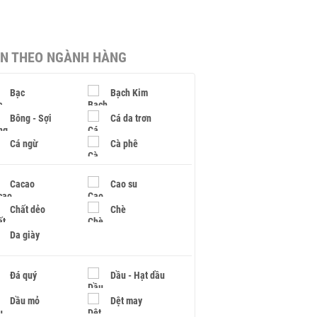
IN THEO NGÀNH HÀNG
Bạc
Bạch Kim
Bông - Sợi
Cá da trơn
Cá ngừ
Cà phê
Cacao
Cao su
Chất dẻo
Chè
Da giày
Đá quý
Dầu - Hạt dầu
Dầu mỏ
Dệt may