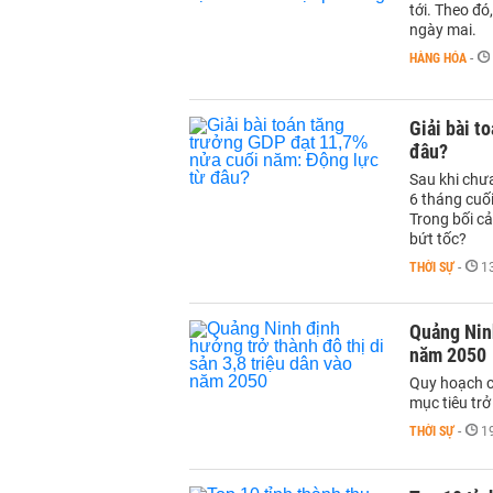
tới. Theo đó
ngày mai.
HÀNG HÓA
-
Giải bài t
đâu?
Sau khi chư
6 tháng cuố
Trong bối cả
bứt tốc?
THỜI SỰ
-
1
Quảng Ninh
năm 2050
Quy hoạch c
mục tiêu trở
THỜI SỰ
-
1