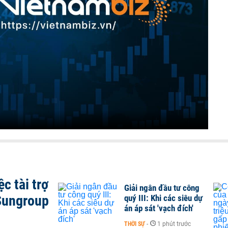
c tài trợ
Giải ngân đầu tư công
Sungroup
quý III: Khi các siêu dự
án áp sát 'vạch đích'
THỜI SỰ
-
1 phút trước