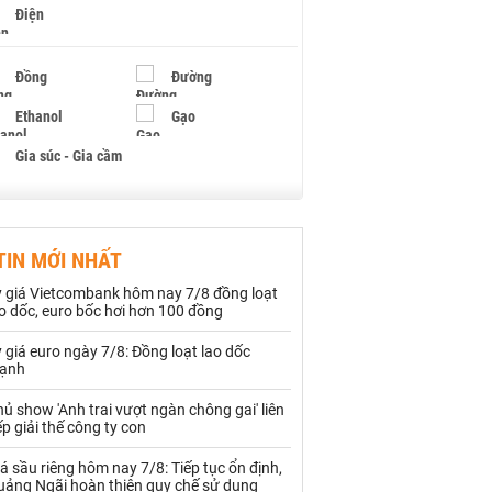
Điện
Đồng
Đường
Ethanol
Gạo
Gia súc - Gia cầm
Giấy
Gỗ
TIN MỚI NHẤT
Hạt điều
Hồ tiêu - Hạt tiêu
ỷ giá Vietcombank hôm nay 7/8 đồng loạt
Khí đốt
o dốc, euro bốc hơi hơn 100 đồng
 giá euro ngày 7/8: Đồng loạt lao dốc
Kim loại khác
Mắc ca
ạnh
Muối
Ngũ cốc
ủ show 'Anh trai vượt ngàn chông gai' liên
ếp giải thế công ty con
Nhựa - Hạt nhựa
á sầu riêng hôm nay 7/8: Tiếp tục ổn định,
uảng Ngãi hoàn thiện quy chế sử dụng