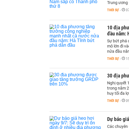
Trung ương 
THỜI SỰ
-
0
10 địa ph
đầu năm: 
Sự bứt phá 
mô lớn đi v
nửa đầu nă
THỜI SỰ
-
1
30 địa ph
Nghị quyết 
trong năm 2
huy tối đa lợ
THỜI SỰ
-
0
Dự báo giá
Các chuyên g