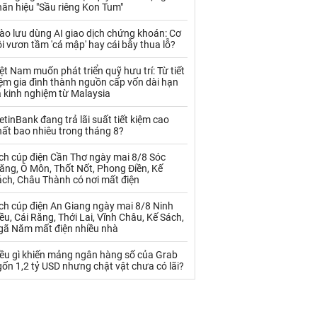
Palladium
Phân bón
ãn hiệu "Sầu riêng Kon Tum"
Rau - Củ -Quả
Sắt thép
ào lưu dùng AI giao dịch chứng khoán: Cơ
i vươn tầm 'cá mập' hay cái bẫy thua lỗ?
Sữa
ệt Nam muốn phát triển quỹ hưu trí: Từ tiết
ệm gia đình thành nguồn cấp vốn dài hạn
 kinh nghiệm từ Malaysia
Than
Thức ăn chăn nuôi
etinBank đang trả lãi suất tiết kiệm cao
Thủy hải sản khác
Tôm
ất bao nhiêu trong tháng 8?
Vàng
ch cúp điện Cần Thơ ngày mai 8/8 Sóc
ăng, Ô Môn, Thốt Nốt, Phong Điền, Kế
ách, Châu Thành có nơi mất điện
VLXD khác
Xăng dầu
ch cúp điện An Giang ngày mai 8/8 Ninh
Xi măng - Clynker
ều, Cái Răng, Thới Lai, Vĩnh Châu, Kế Sách,
gã Năm mất điện nhiều nhà
iều gì khiến mảng ngân hàng số của Grab
ốn 1,2 tỷ USD nhưng chật vật chưa có lãi?