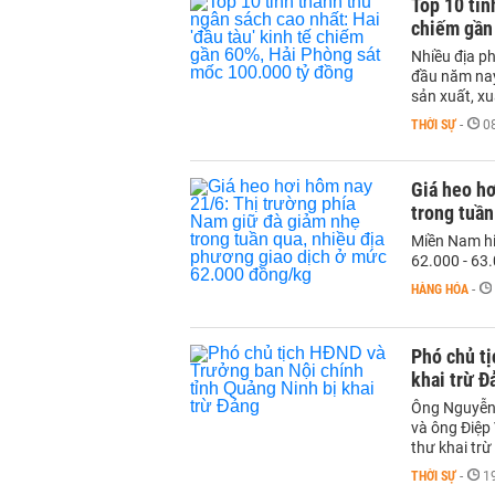
Top 10 tỉn
chiếm gần
Nhiều địa p
đầu năm nay
sản xuất, x
THỜI SỰ
-
0
Giá heo hơ
trong tuần
Miền Nam hi
62.000 - 63
HÀNG HÓA
-
Phó chủ tị
khai trừ Đ
Ông Nguyễn 
và ông Điệp 
thư khai trừ
THỜI SỰ
-
1