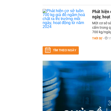
Phát hiện 
ngày, hoạ
Một cơ sở s
cấm trong qu
700 kg/ngày,
THỜI SỰ
-
1
TÌM THEO NGÀY