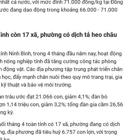
o nhất cả nước, với mức đỉnh 71.000 đồng/kg tại Đồng
ả nước đang dao động trong khoảng 66.000 - 71.000
Bình còn 17 xã, phường có dịch tả heo châu
ỉnh Ninh Bình, trong 4 tháng đầu năm nay, hoạt động
nh nông nghiệp tỉnh đã tăng cường công tác phòng
 động vật. Các địa phương tập trung phát triển chăn
 học, đẩy mạnh chăn nuôi theo quy mô trang trại, gia
ộ kỹ thuật và bảo vệ môi trường.
đàn trâu ước đạt 21.066 con, giảm 4,1%; đàn bò
ợn 1,14 triệu con, giảm 3,2%; tổng đàn gia cầm 26,56
ùng kỳ.
cuối tháng 4 toàn tỉnh có 17 xã, phường đang có dịch
ng, địa phương đã tiêu huỷ 6.757 con lợn, với trọng
13 kg