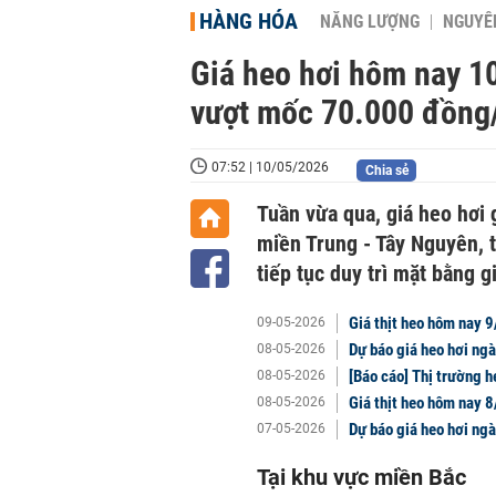
HÀNG HÓA
NĂNG LƯỢNG
NGUYÊN
Giá heo hơi hôm nay 10/
vượt mốc 70.000 đồng/
07:52 | 10/05/2026
Chia sẻ
Tuần vừa qua, giá heo hơi 
miền Trung - Tây Nguyên, 
tiếp tục duy trì mặt bằng 
Giá thịt heo hôm nay 9/
09-05-2026
Dự báo giá heo hơi ngà
08-05-2026
[Báo cáo] Thị trường h
08-05-2026
Giá thịt heo hôm nay 8
08-05-2026
Dự báo giá heo hơi ngà
07-05-2026
Tại khu vực miền Bắc