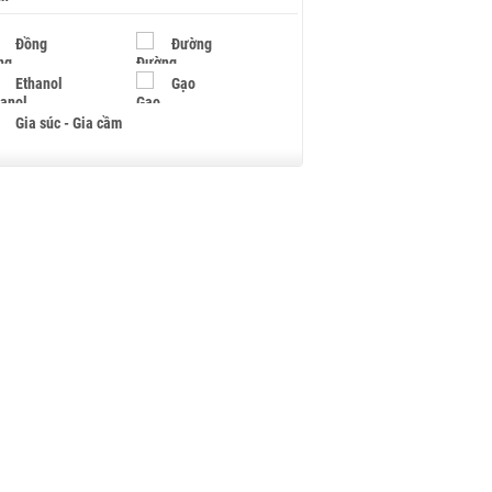
Đồng
Đường
Ethanol
Gạo
Gia súc - Gia cầm
Giấy
Gỗ
Hạt điều
Hồ tiêu - Hạt tiêu
Khí đốt
Kim loại khác
Mắc ca
Muối
Ngũ cốc
Nhựa - Hạt nhựa
Palladium
Phân bón