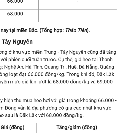
66.000
-
68.000
-
 nay tại miền Bắc. (Tổng hợp:
Thảo Tiên
).
- Tây Nguyên
ương ở khu vực miền Trung - Tây Nguyên cũng đã tăng
ới phiên cuối tuần trước. Cụ thể, giá heo tại Thanh
; Nghệ An, Hà Tĩnh, Quảng Trị, Huế, Đà Nẵng, Quảng
ồng loạt đạt 66.000 đồng/kg. Trong khi đó, Đắk Lắk
uyên mức giá lần lượt là 68.000 đồng/kg và 69.000
ày hiện thu mua heo hơi với giá trong khoảng 66.000 -
âm Đồng vẫn là địa phương có giá cao nhất khu vực
o sau là Đắk Lắk với 68.000 đồng/kg.
Giá (đồng)
Tăng/giảm (đồng)