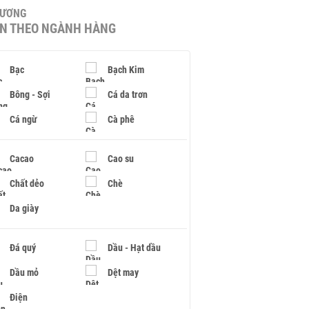
HƯƠNG
IN THEO NGÀNH HÀNG
Bạc
Bạch Kim
Bông - Sợi
Cá da trơn
Cá ngừ
Cà phê
Cacao
Cao su
Chất dẻo
Chè
Da giày
Đá quý
Dầu - Hạt dầu
Dầu mỏ
Dệt may
Điện