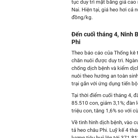
tục duy trì mặt bằng giá ca
Nai. Hiện tại, giá heo hơi c
đồng/kg.
Đến cuối tháng 4, Ninh 
Phi
Theo báo cáo của Thống kê t
chăn nuôi được duy trì. Ngà
chống dịch bệnh và kiểm dịch
nuôi theo hướng an toàn sinh
trại gắn với ứng dụng tiến b
Tại thời điểm cuối tháng 4, 
85.510 con, giảm 3,1%; đàn l
triệu con, tăng 1,6% so với c
Về tình hình dịch bệnh, vào 
tả heo châu Phi. Luỹ kế 4 thá
lượng tiêu huỷ lên tới 371.8