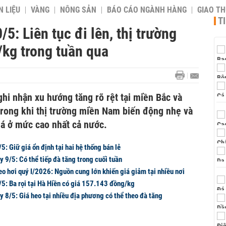
 LIỆU
VÀNG
NÔNG SẢN
BÁO CÁO NGÀNH HÀNG
GIAO T
T
5: Liên tục đi lên, thị trường
kg trong tuần qua
ghi nhận xu hướng tăng rõ rệt tại miền Bắc và
trong khi thị trường miền Nam biến động nhẹ và
giá ở mức cao nhất cả nước.
5: Giữ giá ổn định tại hai hệ thống bán lẻ
y 9/5: Có thể tiếp đà tăng trong cuối tuần
eo hơi quý I/2026: Nguồn cung lớn khiến giá giảm tại nhiều nơi
/5: Ba rọi tại Hà Hiền có giá 157.143 đồng/kg
y 8/5: Giá heo tại nhiều địa phương có thể theo đà tăng