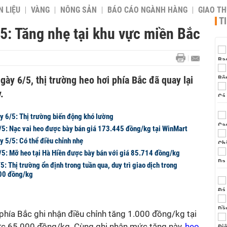
 LIỆU
VÀNG
NÔNG SẢN
BÁO CÁO NGÀNH HÀNG
GIAO T
T
5: Tăng nhẹ tại khu vực miền Bắc
gày 6/5, thị trường heo hơi phía Bắc đã quay lại
.
ày 6/5: Thị trường biến động khó lường
5/5: Nạc vai heo được bày bán giá 173.445 đồng/kg tại WinMart
y 5/5: Có thể điều chỉnh nhẹ
4/5: Mỡ heo tại Hà Hiền được bày bán với giá 85.714 đồng/kg
5: Thị trường ổn định trong tuần qua, duy trì giao dịch trong
00 đồng/kg
phía Bắc ghi nhận điều chỉnh tăng 1.000 đồng/kg tại
ức 65.000 đồng/kg. Cùng ghi nhận mức tăng này,
heo