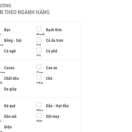
HƯƠNG
IN THEO NGÀNH HÀNG
Bạc
Bạch Kim
Bông - Sợi
Cá da trơn
Cá ngừ
Cà phê
Cacao
Cao su
Chất dẻo
Chè
Da giày
Đá quý
Dầu - Hạt dầu
Dầu mỏ
Dệt may
Điện