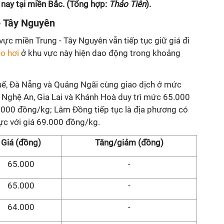
 nay tại miền Bắc. (Tổng hợp:
Thảo Tiên
).
- Tây Nguyên
 vực miền Trung - Tây Nguyên vẫn tiếp tục giữ giá đi
eo hơi
ở khu vực này hiện dao động trong khoảng
 Huế, Đà Nẵng và Quảng Ngãi cùng giao dịch ở mức
Nghệ An, Gia Lai và Khánh Hoà duy trì mức 65.000
.000 đồng/kg; Lâm Đồng tiếp tục là địa phương có
c với giá 69.000 đồng/kg.
Giá (đồng)
Tăng/giảm (đồng)
65.000
-
65.000
-
64.000
-