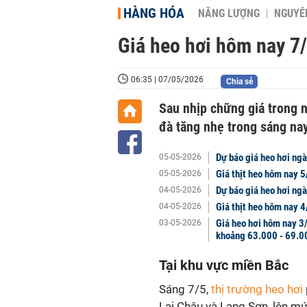
HÀNG HÓA
NĂNG LƯỢNG
NGUYÊN
Giá heo hơi hôm nay 7/
06:35 | 07/05/2026
Chia sẻ
Sau nhịp chững giá trong n
đà tăng nhẹ trong sáng nay
Dự báo giá heo hơi ng
05-05-2026
Giá thịt heo hôm nay 
05-05-2026
Dự báo giá heo hơi ngà
04-05-2026
Giá thịt heo hôm nay 
04-05-2026
Giá heo hơi hôm nay 3/
03-05-2026
khoảng 63.000 - 69.0
Tại khu vực miền Bắc
Sáng 7/5,
thị trường heo hơi
Lai Châu và Lạng Sơn, lên m