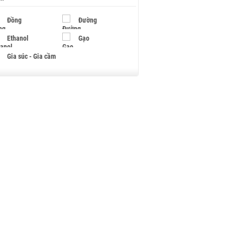
Đồng
Đường
Ethanol
Gạo
Gia súc - Gia cầm
Giấy
Gỗ
Hạt điều
Hồ tiêu - Hạt tiêu
Khí đốt
Kim loại khác
Mắc ca
Muối
Ngũ cốc
Nhựa - Hạt nhựa
Palladium
Phân bón