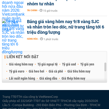
nhóm tư nhân
TÀI CHÍNH
-
15 giờ trước
Bảng giá vàng hôm nay 9/8 vàng SJC
và nhẫn tròn leo dốc, nữ trang tăng tới 6
triệu đồng/lượng
HÀNG HÓA
-
1 phút trước
LIÊN KẾT NỔI BẬT
Giá vàng hôm nay
Tỷ giá ngoại tệ
Tỷ giá usd
Tỷ giá yen
Tỷ giá euro
Giá heo hơi
Giá cà phê
Giá tiêu hôm nay
Lãi suất ngân hàng
Giá xăng dầu
Giá thép hôm nay
Giá sầu riêng
Giá thịt heo
Giá gạo
Giá cao su
Best Retail Brokers
Diễn đàn đầu tư Việt Nam 2026
Trang TTĐTTH của công ty VietNewsCorp
Giấy phép số 3323/GP-TTĐT do Sở VH&TT TP.HCM cấp ngày 20/3/2026
Lầu 5 - Compa Building - 293 Điện Biên Phủ - Phường Gia Định - TP.HCM