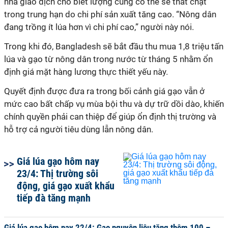
nhà giao dịch cho biết lượng cung có thể sẽ thắt chặt
trong trung hạn do chi phí sản xuất tăng cao. “Nông dân
đang trồng ít lúa hơn vì chi phí cao,” người này nói.
Trong khi đó, Bangladesh sẽ bắt đầu thu mua 1,8 triệu tấn
lúa và gạo từ nông dân trong nước từ tháng 5 nhằm ổn
định giá mặt hàng lương thực thiết yếu này.
Quyết định được đưa ra trong bối cảnh giá gạo vẫn ở
mức cao bất chấp vụ mùa bội thu và dự trữ dồi dào, khiến
chính quyền phải can thiệp để giúp ổn định thị trường và
hỗ trợ cả người tiêu dùng lẫn nông dân.
Giá lúa gạo hôm nay
23/4: Thị trường sôi
động, giá gạo xuất khẩu
tiếp đà tăng mạnh
Giá lúa gạo hôm nay 22/4: Gạo nguyên liệu tăng thêm 100 –