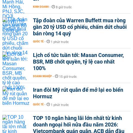
KINH DOANH
-
8 giờ trước
Tập đoàn của Warren Buffett mua ròng
gần 20 tỷ USD cổ phiếu, chấm dứt chuỗi
bán ròng 14 quý
QUỐC TẾ
-
1 phút trước
Lịch cổ tức tuần tới: Masan Consumer,
BSR, MB chốt quyền, tỷ lệ cao nhất
100%
DOANH NGHIỆP
-
15 giờ trước
Iran đòi Mỹ rút quân để mở lại eo biển
Hormuz
QUỐC TẾ
-
1 phút trước
TOP 10 ngân hàng lãi lớn nhất từ kinh
doanh ngoại hối nửa đầu năm 2026:
Vietcombank quán quân, ACB dẫn đầu