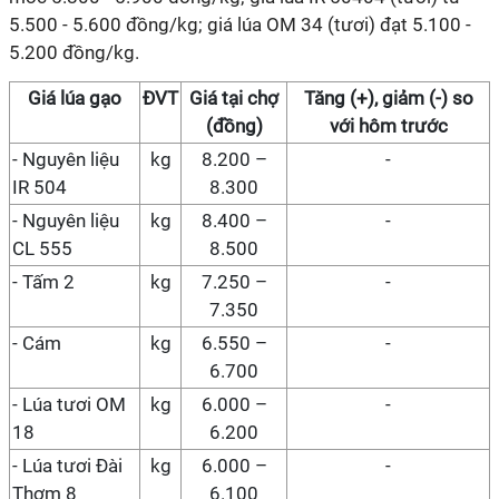
5.500 - 5.600 đồng/kg; giá lúa OM 34 (tươi) đạt 5.100 -
5.200 đồng/kg.
Giá
lúa gạo
ĐVT
Giá
tại chợ
Tăng (+), giảm (-) so
(đồng)
với hôm trước
-
Nguyên liệu
kg
8.200 –
-
IR 504
8.300
-
Nguyên liệu
kg
8.400 –
-
CL 555
8.500
- Tấm 2
kg
7.250 –
-
7.350
- Cám
kg
6.550 –
-
6.700
- Lúa tươi OM
kg
6.000 –
-
18
6.200
- Lúa tươi Đài
kg
6.000 –
-
Thơm 8
6.100