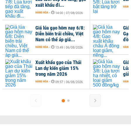
xuất khẩu đi...
HÀNG
HÀNG HÓA
-
14:00 | 07/08/2026
Giá lúa gạo hôm nay 6/8:
Giá
Diễn biến trái chiều, Việt
Gạo
Nam có thể áp giá...
đồng
HÀNG HÓA
-
HÀNG
13:49 | 06/08/2026
Xuất khẩu gạo của Thái
Giá
Lan dự kiến giảm 15%
Lúa 
trong năm 2026
giả
HÀNG HÓA
-
HÀNG
09:57 | 06/08/2026