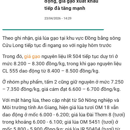
động, giá gạo xuất khẩu
tiếp đà tăng mạnh
23/04/2026 - 14:29
Theo ghi nhận, giá lúa gạo tại khu vực Đồng bằng sông
Cửu Long tiếp tục đi ngang so với ngày hôm trước
Trong đó,
giá gạo
nguyên liệu IR 504 tiếp tục duy trì ở
mức 8.200 – 8.300 đồng/kg, trong khi gạo nguyên liệu
CL 555 dao động từ 8.400 – 8.500 đồng/kg.
Ở nhóm phụ phẩm, tấm 2 cũng giữ nguyên ở mức 7.250
– 7.350 đồng/kg, giá cám đạt 6.600 – 6.700 đồng/kg.
Với mặt hàng lúa, theo cập nhật từ Sở Nông nghiệp và
Môi trường tỉnh An Giang, hiện giá lúa tươi OM 18 vẫn
dao động ở mốc 6.000 - 6.200; giá lúa Đài Thơm 8 (tươi)
trong khoảng 6.000 - 6.100; giá lúa OM 5451 (tươi) ở
mốc 5.800 - 5.900 đồng/kg; giá lúa IR 50404 (tươi) từ