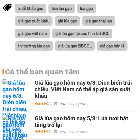
xuất khẩu gạo
Giá lúa gạo
lúa gạo
giá gạo xuất khẩu
giá lúa gạo
giá gạo thái lan
giá gạo việt nam
giá lúa gạo tại các tỉnh ĐBSCL
thị trường lúa gạo
giá lúa gạo ĐBSCL
giá gạo bán lẻ
Có thể bạn quan tâm
Giá lúa gạo hôm nay 6/8: Diễn biến trái
chiều, Việt Nam có thể áp giá sàn xuất
khẩu
HÀNG HÓA
-
13:49 | 06/08/2026
Giá lúa gạo hôm nay 5/8: Lúa tươi bật
tăng trở lại
HÀNG HÓA
-
12:57 | 05/08/2026