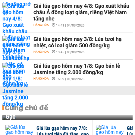
Giá lúa gạo hôm nay 4/8: Gạo xuất khẩu
châu Á đồng loạt giảm, riêng Việt Nam
tăng nhẹ
HÀNG HÓA
-
14:41 | 04/08/2026
Giá lúa gạo hôm nay 3/8: Lúa tươi hạ
nhiệt, có loại giảm 500 đồng/kg
HÀNG HÓA
-
13:45 | 03/08/2026
Giá lúa gạo hôm nay 1/8: Gạo bán lẻ
Jasmine tăng 2.000 đồng/kg
HÀNG HÓA
-
15:09 | 01/08/2026
Cùng chủ đề
Gạo
Giá lúa gạo hôm nay 7/8:
Giá
Lúa tươi tiếp đà tăng, gạo
Lúa 