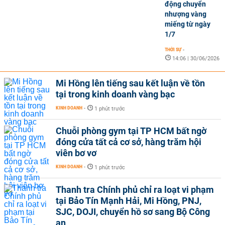
động chuyển
nhượng vàng
miếng từ ngày
1/7
THỜI SỰ
-
14:06 | 30/06/2026
Mi Hồng lên tiếng sau kết luận về tồn
tại trong kinh doanh vàng bạc
KINH DOANH
-
1 phút trước
Chuỗi phòng gym tại TP HCM bất ngờ
đóng cửa tất cả cơ sở, hàng trăm hội
viên bơ vơ
KINH DOANH
-
1 phút trước
Thanh tra Chính phủ chỉ ra loạt vi phạm
tại Bảo Tín Mạnh Hải, Mi Hồng, PNJ,
SJC, DOJI, chuyển hồ sơ sang Bộ Công
an