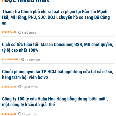
Thanh tra Chính phủ chỉ ra loạt vi phạm tại Bảo Tín Mạnh
Hải, Mi Hồng, PNJ, SJC, DOJI, chuyển hồ sơ sang Bộ Công
an
KINH DOANH
-
8 giờ trước
Lịch cổ tức tuần tới: Masan Consumer, BSR, MB chốt quyền,
tỷ lệ cao nhất 100%
DOANH NGHIỆP
-
15 giờ trước
Chuỗi phòng gym tại TP HCM bất ngờ đóng cửa tất cả cơ sở,
hàng trăm hội viên bơ vơ
KINH DOANH
-
1 phút trước
Công ty 100 tỷ của Huấn Hoa Hồng bỗng dưng ‘biến mất’,
một công ty khác đã giải thể
KINH DOANH
-
19 giờ trước