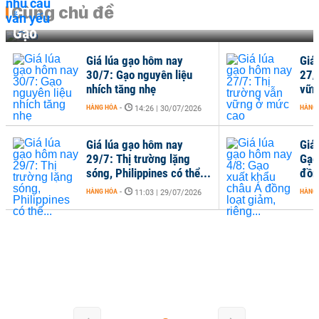
Cùng chủ đề
Gạo
Giá lúa gạo hôm nay
Giá
30/7: Gạo nguyên liệu
27/
nhích tăng nhẹ
vữn
HÀNG HÓA
-
HÀNG
14:26 | 30/07/2026
Giá lúa gạo hôm nay
Giá
29/7: Thị trường lặng
Gạo
sóng, Philippines có thể...
đồng
HÀNG HÓA
-
HÀNG
11:03 | 29/07/2026