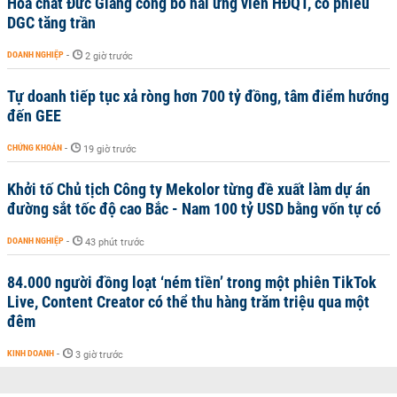
Hoá chất Đức Giang công bố hai ứng viên HĐQT, cổ phiếu
DGC tăng trần
DOANH NGHIỆP
-
2 giờ trước
Tự doanh tiếp tục xả ròng hơn 700 tỷ đồng, tâm điểm hướng
đến GEE
CHỨNG KHOÁN
-
19 giờ trước
Khởi tố Chủ tịch Công ty Mekolor từng đề xuất làm dự án
đường sắt tốc độ cao Bắc - Nam 100 tỷ USD bằng vốn tự có
DOANH NGHIỆP
-
43 phút trước
84.000 người đồng loạt ‘ném tiền’ trong một phiên TikTok
Live, Content Creator có thể thu hàng trăm triệu qua một
đêm
KINH DOANH
-
3 giờ trước