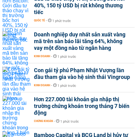
40%, 150 tỷ USD bị rút không thương
tiếc
QUỐC TẾ
-
1 phút trước
Doanh nghiệp duy nhất sản xuất vàng
mã trên sàn báo lãi tăng 64%, không
vay một đồng nào từ ngân hàng
KINH DOANH
-
1 phút trước
Con gái tỷ phú Phạm Nhật Vượng lần
đầu tham gia vào hệ sinh thái Vingroup
KINH DOANH
-
1 phút trước
Hơn 227.000 tài khoản gia nhập thị
trường chứng khoán trong tháng 7 biến
động
CHỨNG KHOÁN
-
1 phút trước
Bamboo Capital và BCG Land bị hủy tư