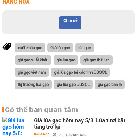
HÀNG HÓA
Chia sẻ
xuất khẩu gạo
Giá lúa gạo
lúa gạo
giá gạo xuất khẩu
giá lúa gạo
giá gạo thái lan
giá gạo việt nam
giá lúa gạo tại các tỉnh ĐBSCL
thị trường lúa gạo
giá lúa gạo ĐBSCL
giá gạo bán lẻ
Có thể bạn quan tâm
Giá lúa gạo hôm nay 5/8: Lúa tươi bật
tăng trở lại
HÀNG HÓA
-
12:57 | 05/08/2026