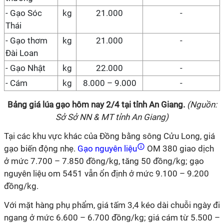
- Gạo Sóc
kg
2
1
.000
-
Thái
- Gạo thơm
kg
21.000
-
Đài Loan
- Gạo Nhật
kg
22.
0
00
-
- Cám
kg
8.000 – 9.000
-
Bảng giá lúa gạo hôm nay
2
/
4
tại tỉnh An Giang.
(Nguồn:
Sở
Sở NN & MT tỉnh An Giang
)
Tại các khu vực khác của Đồng bằng sông Cửu Long, giá
gạo biến động nhẹ.
Gạo nguyên liệu
OM 380 giao dịch
ở mức 7.700 – 7.850 đồng/kg, tăng 50 đồng/kg; gạo
nguyên liệu om 5451 vẫn ổn định ở mức 9.100 – 9.200
đồng/kg.
Với mặt hàng phụ phẩm, giá tấm 3,4 kéo dài chuỗi ngày đi
ngang ở mức 6.600 – 6.700 đồng/kg; giá cám từ 5.500 –