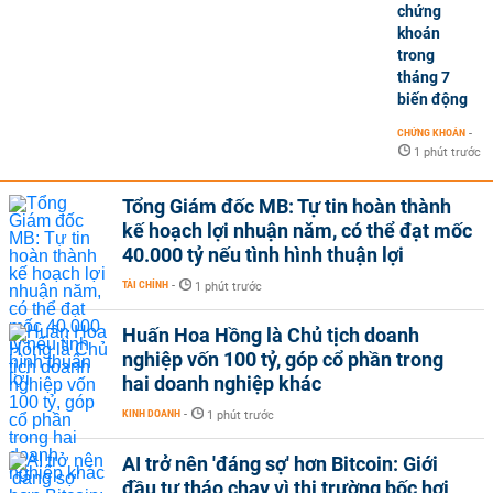
chứng
khoán
trong
tháng 7
biến động
CHỨNG KHOÁN
-
1 phút trước
Tổng Giám đốc MB: Tự tin hoàn thành
kế hoạch lợi nhuận năm, có thể đạt mốc
40.000 tỷ nếu tình hình thuận lợi
TÀI CHÍNH
-
1 phút trước
Huấn Hoa Hồng là Chủ tịch doanh
nghiệp vốn 100 tỷ, góp cổ phần trong
hai doanh nghiệp khác
KINH DOANH
-
1 phút trước
AI trở nên 'đáng sợ' hơn Bitcoin: Giới
đầu tư tháo chạy vì thị trường bốc hơi