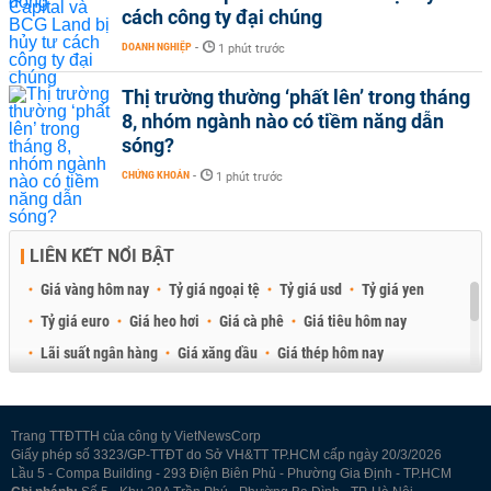
cách công ty đại chúng
DOANH NGHIỆP
-
1 phút trước
Thị trường thường ‘phất lên’ trong tháng
8, nhóm ngành nào có tiềm năng dẫn
sóng?
CHỨNG KHOÁN
-
1 phút trước
LIÊN KẾT NỔI BẬT
Giá vàng hôm nay
Tỷ giá ngoại tệ
Tỷ giá usd
Tỷ giá yen
Tỷ giá euro
Giá heo hơi
Giá cà phê
Giá tiêu hôm nay
Lãi suất ngân hàng
Giá xăng dầu
Giá thép hôm nay
Giá sầu riêng
Giá thịt heo
Giá gạo
Giá cao su
Best Retail Brokers
Diễn đàn đầu tư Việt Nam 2026
Trang TTĐTTH của công ty VietNewsCorp
Giấy phép số 3323/GP-TTĐT do Sở VH&TT TP.HCM cấp ngày 20/3/2026
Lầu 5 - Compa Building - 293 Điện Biên Phủ - Phường Gia Định - TP.HCM