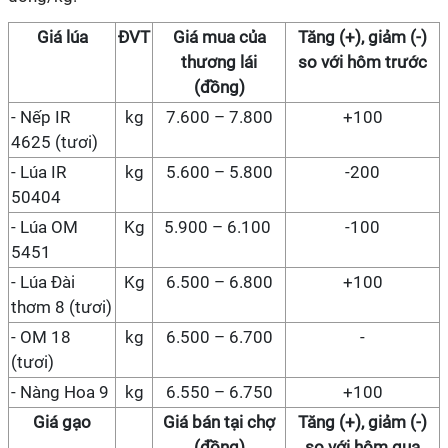
Giá lúa
ĐVT
Giá mua của
Tăng (+), giảm (-)
thương lái
so với hôm trước
(đồng)
- Nếp IR
kg
7.600 – 7.800
+100
4625 (
tươi
)
- Lúa IR
kg
5.600
–
5
.
8
00
-200
50404
- Lúa OM
Kg
5.900 – 6.100
-100
5451
- Lúa Đài
Kg
6.500 – 6.800
+100
thơm 8
(tươi)
- OM
18
kg
6.500 – 6.700
-
(tươi)
- Nàng Hoa 9
kg
6.550 – 6.750
+100
Giá gạo
Giá bán tại chợ
Tăng (+), giảm (-)
(đồng)
so với hôm qua