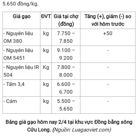
5.650 đồng/kg.
Giá
gạo
ĐVT
Giá
tại chợ
Tăng (+), giảm (-) so
(đồng)
với hôm trước
-
Nguyên liệu
kg
7.750 –
+50
OM 380
7.850
-
Nguyên liệu
kg
9.100 –
-
OM 5451
9.200
-
Nguyên liệu IR
Kg
7.800 –
-
504
8.000
-
Tấm 3,4
kg
6.600 –
-
6.700
- Cám
kg
5.500 –
-
5.650
Bảng giá gạo hôm nay
2
/
4
tại
khu vực Đồng bằng sông
Cửu Long
.
(
Nguồn: Luagaoviet.com)