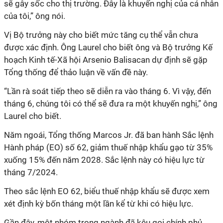
sẽ gây sốc cho thị trường. Đây là khuyến nghị của cá nhân
của tôi,” ông nói.
Vị Bộ trưởng này cho biết mức tăng cụ thể vẫn chưa
được xác định. Ông Laurel cho biết ông và Bộ trưởng Kế
hoạch Kinh tế-Xã hội Arsenio Balisacan dự định sẽ gặp
Tổng thống để thảo luận về vấn đề này.
“Lần rà soát tiếp theo sẽ diễn ra vào tháng 6. Vì vậy, đến
tháng 6, chúng tôi có thể sẽ đưa ra một khuyến nghị,” ông
Laurel cho biết.
Năm ngoái, Tổng thống Marcos Jr. đã ban hành Sắc lệnh
Hành pháp (EO) số 62, giảm thuế nhập khẩu gạo từ 35%
xuống 15% đến năm 2028. Sắc lệnh này có hiệu lực từ
tháng 7/2024.
Theo sắc lệnh EO 62, biểu thuế nhập khẩu sẽ được xem
xét định kỳ bốn tháng một lần kể từ khi có hiệu lực.
Gần đây, một nhóm trong ngành đã kêu gọi chính phủ