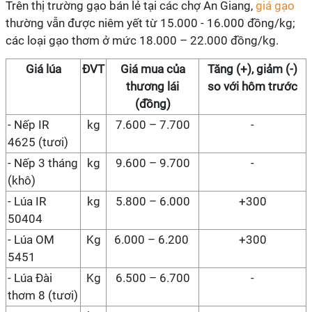
Trên thị trường gạo bán lẻ tại các chợ An Giang,
giá gạo
thường vẫn được niêm yết từ 15.000 - 16.000 đồng/kg;
các loại gạo thơm ở mức 18.000 – 22.000 đồng/kg.
Giá lúa
ĐVT
Giá mua của
Tăng (+), giảm (-)
thương lái
so với hôm trước
(đồng)
- Nếp IR
kg
7.600 – 7.700
-
4625 (
tươi
)
- Nếp 3 tháng
kg
9.600 – 9.700
-
(khô)
- Lúa IR
kg
5.800
–
6
.
0
00
+300
50404
- Lúa OM
Kg
6.000 – 6.200
+300
5451
- Lúa Đài
Kg
6.500 – 6.700
-
thơm 8
(tươi)