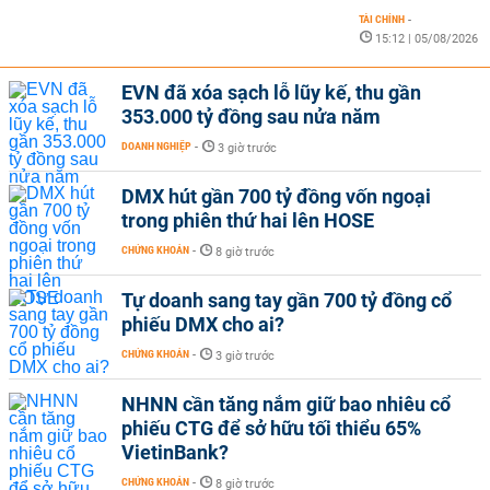
TÀI CHÍNH
-
15:12 | 05/08/2026
EVN đã xóa sạch lỗ lũy kế, thu gần
353.000 tỷ đồng sau nửa năm
DOANH NGHIỆP
-
3 giờ trước
DMX hút gần 700 tỷ đồng vốn ngoại
trong phiên thứ hai lên HOSE
CHỨNG KHOÁN
-
8 giờ trước
Tự doanh sang tay gần 700 tỷ đồng cổ
phiếu DMX cho ai?
CHỨNG KHOÁN
-
3 giờ trước
NHNN cần tăng nắm giữ bao nhiêu cổ
phiếu CTG để sở hữu tối thiểu 65%
VietinBank?
CHỨNG KHOÁN
-
8 giờ trước