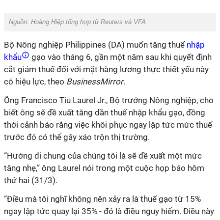
Nguồn: Hoàng Hiệp tổng hợp từ Reuters và VFA
Bộ Nông nghiệp Philippines (DA) muốn tăng thuế
nhập
khẩu
gạo vào tháng 6, gần một năm sau khi quyết định
cắt giảm thuế đối với mặt hàng lương thực thiết yếu này
có hiệu lực, theo
BusinessMirror
.
Ông Francisco Tiu Laurel Jr., Bộ trưởng Nông nghiệp, cho
biết ông sẽ đề xuất tăng dần thuế nhập khẩu gạo, đồng
thời cảnh báo rằng việc khôi phục ngay lập tức mức thuế
trước đó có thể gây xáo trộn thị trường.
“Hướng đi chung của chúng tôi là sẽ đề xuất một mức
tăng nhẹ,” ông Laurel nói trong một cuộc họp báo hôm
thứ hai (31/3).
“Điều mà tôi nghĩ không nên xảy ra là thuế gạo từ 15%
ngay lập tức quay lại 35% - đó là điều nguy hiểm. Điều này