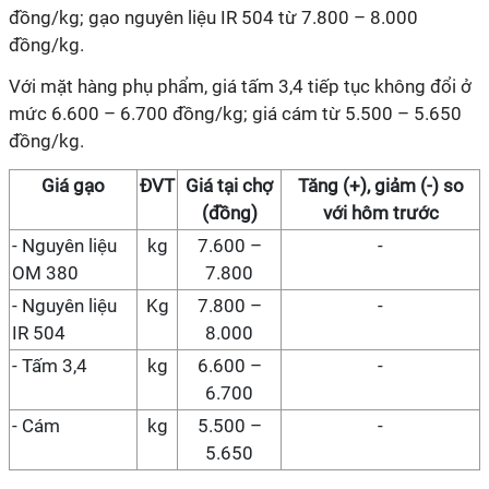
đồng/kg; gạo nguyên liệu IR 504 từ 7.800 – 8.000
đồng/kg.
Với mặt hàng phụ phẩm, giá tấm 3,4 tiếp tục không đổi ở
mức 6.600 – 6.700 đồng/kg; giá cám từ 5.500 – 5.650
đồng/kg.
Giá
gạo
ĐVT
Giá
tại chợ
Tăng (+), giảm (-) so
(đồng)
với hôm trước
-
Nguyên liệu
kg
7.600 –
-
OM 380
7.800
-
Nguyên liệu
Kg
7.800 –
-
IR 504
8.000
-
Tấm 3,4
kg
6.600 –
-
6.700
- Cám
kg
5.500 –
-
5.650