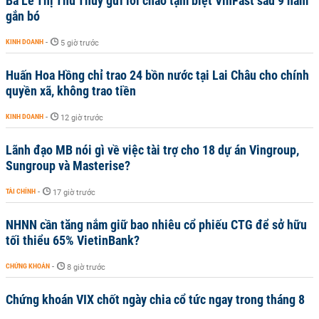
Bà Lê Thị Thu Thủy gửi lời chào tạm biệt VinFast sau 9 năm
gắn bó
KINH DOANH
-
5 giờ trước
Huấn Hoa Hồng chỉ trao 24 bồn nước tại Lai Châu cho chính
quyền xã, không trao tiền
KINH DOANH
-
12 giờ trước
Lãnh đạo MB nói gì về việc tài trợ cho 18 dự án Vingroup,
Sungroup và Masterise?
TÀI CHÍNH
-
17 giờ trước
NHNN cần tăng nắm giữ bao nhiêu cổ phiếu CTG để sở hữu
tối thiểu 65% VietinBank?
CHỨNG KHOÁN
-
8 giờ trước
Chứng khoán VIX chốt ngày chia cổ tức ngay trong tháng 8