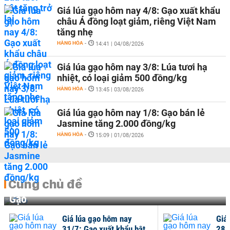
Giá lúa gạo hôm nay 4/8: Gạo xuất khẩu
châu Á đồng loạt giảm, riêng Việt Nam
tăng nhẹ
HÀNG HÓA
-
14:41 | 04/08/2026
Giá lúa gạo hôm nay 3/8: Lúa tươi hạ
nhiệt, có loại giảm 500 đồng/kg
HÀNG HÓA
-
13:45 | 03/08/2026
Giá lúa gạo hôm nay 1/8: Gạo bán lẻ
Jasmine tăng 2.000 đồng/kg
HÀNG HÓA
-
15:09 | 01/08/2026
Cùng chủ đề
Gạo
Giá lúa gạo hôm nay
Giá
31/7: Gạo xuất khẩu bật
28/