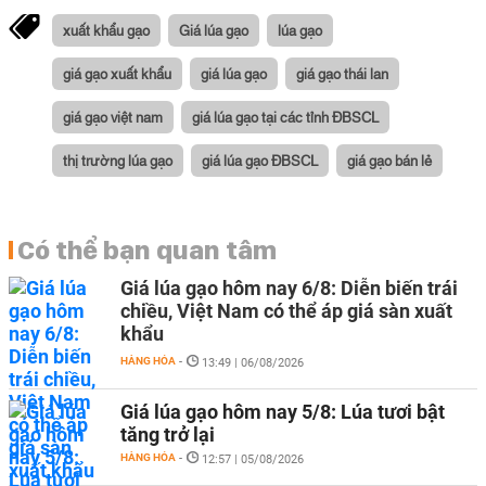
xuất khẩu gạo
Giá lúa gạo
lúa gạo
giá gạo xuất khẩu
giá lúa gạo
giá gạo thái lan
giá gạo việt nam
giá lúa gạo tại các tỉnh ĐBSCL
thị trường lúa gạo
giá lúa gạo ĐBSCL
giá gạo bán lẻ
Có thể bạn quan tâm
Giá lúa gạo hôm nay 6/8: Diễn biến trái
chiều, Việt Nam có thể áp giá sàn xuất
khẩu
HÀNG HÓA
-
13:49 | 06/08/2026
Giá lúa gạo hôm nay 5/8: Lúa tươi bật
tăng trở lại
HÀNG HÓA
-
12:57 | 05/08/2026