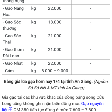
thông dụng
- Gạo Nàng
kg
2
2
.000
-
Hoa
- Gạo Sóc
kg
18.
0
00
-
thường
- Gạo Sóc
kg
2
1
.000
-
Thái
- Gạo thơm
kg
21.000
-
Đài Loan
- Gạo Nhật
kg
22.
0
00
-
- Cám
kg
8.000 – 9.000
-
Bảng giá lúa gạo hôm nay
1
/
4
tại tỉnh An Giang.
(Nguồn:
Sở
Sở NN & MT tỉnh An Giang
)
Giá gạo tại các khu vực khác của Đồng bằng sông Cửu
Long cũng không ghi nhận biến động mới.
Gạo nguyên
liệu
OM 380 tiếp tục đứng ở mức 7.600 – 7.800