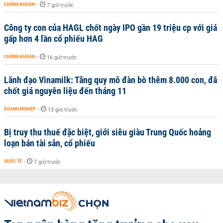
CHỨNG KHOÁN
-
7 giờ trước
Công ty con của HAGL chốt ngày IPO gần 19 triệu cp với giá
gấp hơn 4 lần cổ phiếu HAG
CHỨNG KHOÁN
-
16 giờ trước
Lãnh đạo Vinamilk: Tăng quy mô đàn bò thêm 8.000 con, đã
chốt giá nguyên liệu đến tháng 11
DOANH NGHIỆP
-
13 giờ trước
Bị truy thu thuế đặc biệt, giới siêu giàu Trung Quốc hoảng
loạn bán tài sản, cổ phiếu
QUỐC TẾ
-
7 giờ trước