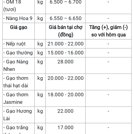
- OM
18
kg
6.500 – 6.700
-
(tươi)
- Nàng Hoa 9
kg
6.550 – 6.650
-
Giá gạo
Giá bán tại chợ
Tăng (+), giảm (-)
(đồng)
so với hôm qua
- Nếp ruột
kg
21.000 - 22.000
-
- Gạo thường
kg
15.000 - 16.000
-
- Gạo Nàng
kg
28.000
-
Nhen
- Gạo thơm
kg
20.000 - 22.000
-
thái hạt dài
- Gạo thơm
kg
18.000 - 20.000
-
Jasmine
- Gạo Hương
kg
22.000
-
Lài
- Gạo trắng
kg
17.
0
00
-