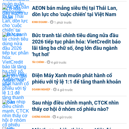
AEON bán mảng siêu thị tại Thái Lan,
dồn lực cho ‘cuộc chiến’ tại Việt Nam
KINH DOANH
-
1 phút trước
Bức tranh tài chính tiêu dùng nửa đầu
2026 tiếp tục phân hóa: VietCredit báo
lãi tăng ba chữ số, ông lớn đầu ngành
'hụt hơi'
TÀI CHÍNH
-
4 giờ trước
Điện Máy Xanh muốn phát hành cổ
phiếu với tỷ lệ 1:1 để tăng thanh khoản
DOANH NGHIỆP
-
4 giờ trước
Sau nhịp điều chỉnh mạnh, CTCK nhìn
thấy cơ hội ở nhóm cổ phiếu nào?
CHỨNG KHOÁN
-
4 giờ trước