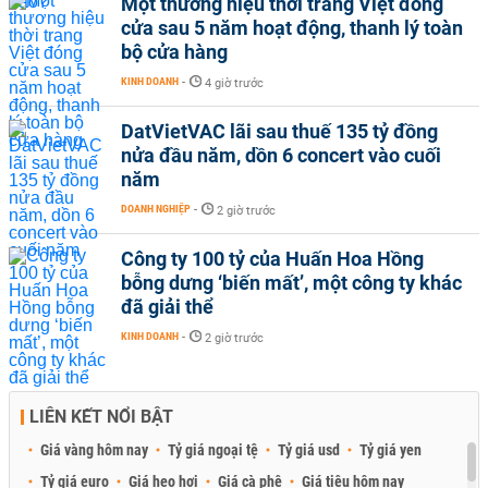
Một thương hiệu thời trang Việt đóng
cửa sau 5 năm hoạt động, thanh lý toàn
bộ cửa hàng
KINH DOANH
-
4 giờ trước
DatVietVAC lãi sau thuế 135 tỷ đồng
nửa đầu năm, dồn 6 concert vào cuối
năm
DOANH NGHIỆP
-
2 giờ trước
Công ty 100 tỷ của Huấn Hoa Hồng
bỗng dưng ‘biến mất’, một công ty khác
đã giải thể
KINH DOANH
-
2 giờ trước
LIÊN KẾT NỔI BẬT
Giá vàng hôm nay
Tỷ giá ngoại tệ
Tỷ giá usd
Tỷ giá yen
Tỷ giá euro
Giá heo hơi
Giá cà phê
Giá tiêu hôm nay