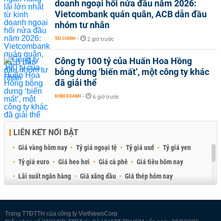
doanh ngoại hối nửa đầu năm 2026:
Vietcombank quán quân, ACB dẫn đầu
nhóm tư nhân
TÀI CHÍNH
-
2 giờ trước
Công ty 100 tỷ của Huấn Hoa Hồng
bỗng dưng ‘biến mất’, một công ty khác
đã giải thể
KINH DOANH
-
6 giờ trước
LIÊN KẾT NỔI BẬT
Giá vàng hôm nay
Tỷ giá ngoại tệ
Tỷ giá usd
Tỷ giá yen
Tỷ giá euro
Giá heo hơi
Giá cà phê
Giá tiêu hôm nay
Lãi suất ngân hàng
Giá xăng dầu
Giá thép hôm nay
Giá sầu riêng
Giá thịt heo
Giá gạo
Giá cao su
Best Retail Brokers
Diễn đàn đầu tư Việt Nam 2026
Trang TTĐTTH của công ty VietNewsCorp