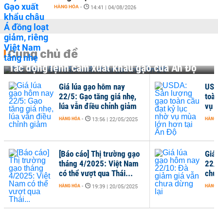
HÀNG HÓA
-
14:41 | 04/08/2026
Cùng chủ đề
Tác động lệnh cấm xuất khẩu gạo của Ấn Độ
Giá lúa gạo hôm nay
USD
22/5: Gạo tăng giá nhẹ,
toà
lúa vẫn điều chỉnh giảm
vụ 
HÀNG HÓA
-
HÀNG
13:56 | 22/05/2025
[Báo cáo] Thị trường gạo
Giá
tháng 4/2025: Việt Nam
22/
có thể vượt qua Thái...
chư
HÀNG HÓA
-
HÀNG
19:39 | 20/05/2025