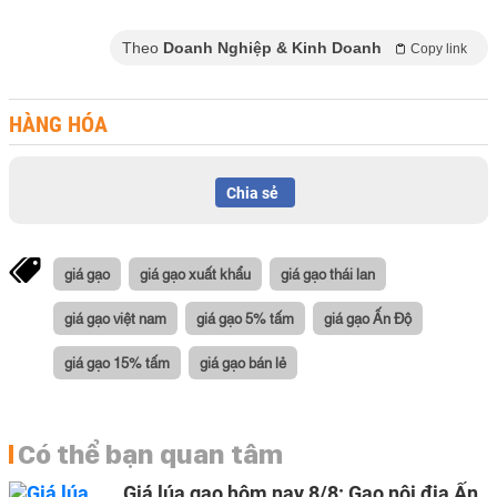
Theo
Doanh Nghiệp & Kinh Doanh
Copy link
HÀNG HÓA
Chia sẻ
giá gạo
giá gạo xuất khẩu
giá gạo thái lan
giá gạo việt nam
giá gạo 5% tấm
giá gạo Ấn Độ
giá gạo 15% tấm
giá gạo bán lẻ
Có thể bạn quan tâm
Giá lúa gạo hôm nay 8/8: Gạo nội địa Ấn