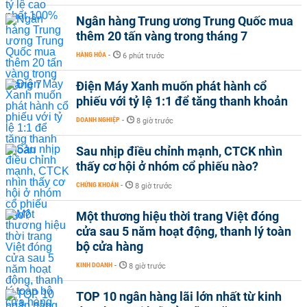
Ngân hàng Trung ương Trung Quốc mua
thêm 20 tấn vàng trong tháng 7
HÀNG HÓA
-
6 phút trước
Điện Máy Xanh muốn phát hành cổ
phiếu với tỷ lệ 1:1 để tăng thanh khoản
DOANH NGHIỆP
-
8 giờ trước
Sau nhịp điều chỉnh mạnh, CTCK nhìn
thấy cơ hội ở nhóm cổ phiếu nào?
CHỨNG KHOÁN
-
8 giờ trước
Một thương hiệu thời trang Việt đóng
cửa sau 5 năm hoạt động, thanh lý toàn
bộ cửa hàng
KINH DOANH
-
8 giờ trước
TOP 10 ngân hàng lãi lớn nhất từ kinh