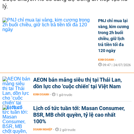
lý.
PNJ chỉ mua lại
vàng, kim cương
trong 2h buổi
chiều, giữ lịch
trả tiền tối đa
120 ngày
KINH DOANH
-
09:47 | 24/07/2026
AEON bán mảng siêu thị tại Thái Lan,
dồn lực cho ‘cuộc chiến’ tại Việt Nam
KINH DOANH
-
1 giờ trước
Lịch cổ tức tuần tới: Masan Consumer,
BSR, MB chốt quyền, tỷ lệ cao nhất
100%
DOANH NGHIỆP
-
2 giờ trước