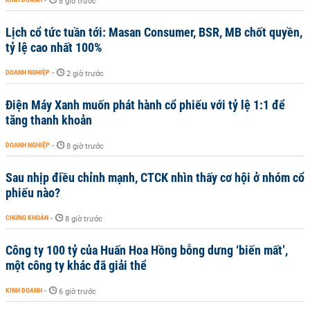
-
8 giờ trước
Lịch cổ tức tuần tới: Masan Consumer, BSR, MB chốt quyền,
tỷ lệ cao nhất 100%
DOANH NGHIỆP
-
2 giờ trước
Điện Máy Xanh muốn phát hành cổ phiếu với tỷ lệ 1:1 để
tăng thanh khoản
DOANH NGHIỆP
-
8 giờ trước
Sau nhịp điều chỉnh mạnh, CTCK nhìn thấy cơ hội ở nhóm cổ
phiếu nào?
CHỨNG KHOÁN
-
8 giờ trước
Công ty 100 tỷ của Huấn Hoa Hồng bỗng dưng ‘biến mất’,
một công ty khác đã giải thể
KINH DOANH
-
6 giờ trước