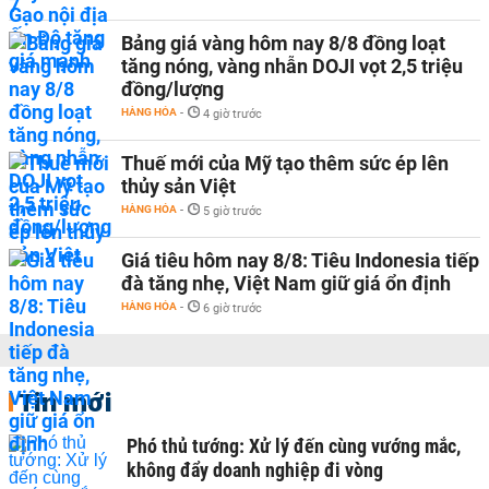
Bảng giá vàng hôm nay 8/8 đồng loạt
tăng nóng, vàng nhẫn DOJI vọt 2,5 triệu
đồng/lượng
HÀNG HÓA
-
4 giờ trước
Thuế mới của Mỹ tạo thêm sức ép lên
thủy sản Việt
HÀNG HÓA
-
5 giờ trước
Giá tiêu hôm nay 8/8: Tiêu Indonesia tiếp
đà tăng nhẹ, Việt Nam giữ giá ổn định
HÀNG HÓA
-
6 giờ trước
Tin mới
Phó thủ tướng: Xử lý đến cùng vướng mắc,
không đẩy doanh nghiệp đi vòng