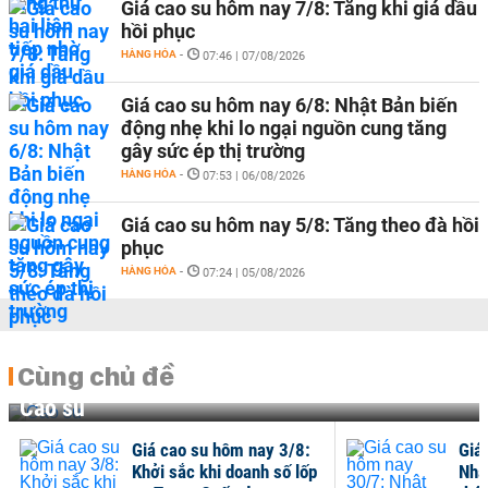
Giá cao su hôm nay 7/8: Tăng khi giá dầu
hồi phục
HÀNG HÓA
-
07:46 | 07/08/2026
Giá cao su hôm nay 6/8: Nhật Bản biến
động nhẹ khi lo ngại nguồn cung tăng
gây sức ép thị trường
HÀNG HÓA
-
07:53 | 06/08/2026
Giá cao su hôm nay 5/8: Tăng theo đà hồi
phục
HÀNG HÓA
-
07:24 | 05/08/2026
Cùng chủ đề
Cao su
Giá cao su hôm nay 3/8:
Giá
Khởi sắc khi doanh số lốp
Nhậ