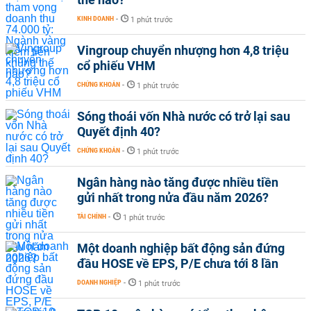
KINH DOANH
-
1 phút trước
Vingroup chuyển nhượng hơn 4,8 triệu
cổ phiếu VHM
CHỨNG KHOÁN
-
1 phút trước
Sóng thoái vốn Nhà nước có trở lại sau
Quyết định 40?
CHỨNG KHOÁN
-
1 phút trước
Ngân hàng nào tăng được nhiều tiền
gửi nhất trong nửa đầu năm 2026?
TÀI CHÍNH
-
1 phút trước
Một doanh nghiệp bất động sản đứng
đầu HOSE về EPS, P/E chưa tới 8 lần
DOANH NGHIỆP
-
1 phút trước