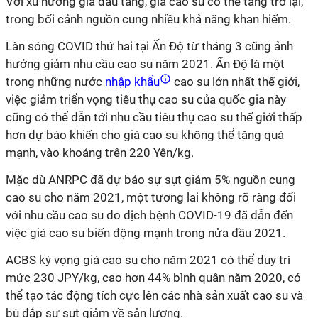
Với xu hướng giá dầu tăng, giá cao su có thể tăng trở lại,
trong bối cảnh nguồn cung nhiều khả năng khan hiếm.
Làn sóng COVID thứ hai tại Ấn Độ từ tháng 3 cũng ảnh
hưởng giảm nhu cầu cao su năm 2021. Ấn Độ là một
trong những nước
nhập khẩu
cao su lớn nhất thế giới,
việc giảm triển vọng tiêu thụ cao su của quốc gia này
cũng có thể dẫn tới nhu cầu tiêu thụ cao su thế giới thấp
hơn dự báo khiến cho giá cao su không thể tăng quá
mạnh, vào khoảng trên 220 Yên/kg.
Mặc dù ANRPC đã dự báo sự sụt giảm 5% nguồn cung
cao su cho năm 2021, một tương lai không rõ ràng đối
với nhu cầu cao su do dịch bệnh COVID-19 đã dẫn đến
việc giá cao su biến động mạnh trong nửa đầu 2021.
ACBS kỳ vọng giá cao su cho năm 2021 có thể duy trì
mức 230 JPY/kg, cao hơn 44% bình quân năm 2020, có
thể tạo tác động tích cực lên các nhà sản xuất cao su và
bù đắp sự sụt giảm về sản lượng.