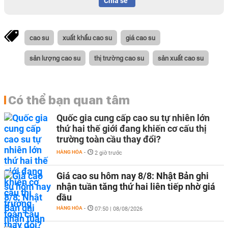
Chia sẻ
cao su
xuất khẩu cao su
giá cao su
sản lượng cao su
thị trường cao su
sản xuất cao su
Có thể bạn quan tâm
Quốc gia cung cấp cao su tự nhiên lớn
thứ hai thế giới đang khiến cơ cấu thị
trường toàn cầu thay đổi?
HÀNG HÓA
-
2 giờ trước
Giá cao su hôm nay 8/8: Nhật Bản ghi
nhận tuần tăng thứ hai liên tiếp nhờ giá
dầu
HÀNG HÓA
-
07:50 | 08/08/2026