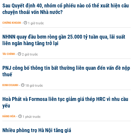
Sau Quyết định 40, nhóm cổ phiếu nào có thể xuất hiện câu
chuyện thoái vốn Nhà nước?
CHỨNG KHOÁN
-
1 giờ trước
NHNN quay đầu bơm ròng gần 25.000 tỷ tuần qua, lãi suất
liên ngân hàng tăng trở lại
TÀI CHÍNH
-
2 giờ trước
PNJ công bố thông tin bất thường liên quan đến vấn đề nộp
thuế
KINH DOANH
-
18 giờ trước
Hoà Phát và Formosa liên tục giảm giá thép HRC vì nhu cầu
yếu
HÀNG HÓA
-
1 phút trước
Nhiều phòng trọ Hà Nội tăng giá