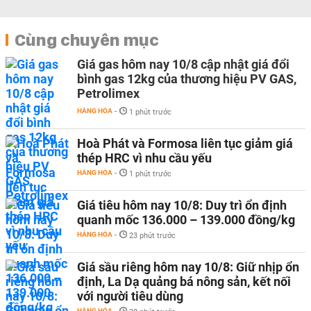
Cùng chuyên mục
Giá gas hôm nay 10/8 cập nhật giá đổi
bình gas 12kg của thương hiệu PV GAS,
Petrolimex
HÀNG HÓA
-
1 phút trước
Hoà Phát và Formosa liên tục giảm giá
thép HRC vì nhu cầu yếu
HÀNG HÓA
-
1 phút trước
Giá tiêu hôm nay 10/8: Duy trì ổn định
quanh mốc 136.000 – 139.000 đồng/kg
HÀNG HÓA
-
23 phút trước
Giá sầu riêng hôm nay 10/8: Giữ nhịp ổn
định, La Dạ quảng bá nông sản, kết nối
với người tiêu dùng
HÀNG HÓA