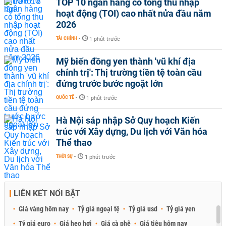
TOP 10 ngân hàng có tổng thu nhập
hoạt động (TOI) cao nhất nửa đầu năm
2026
TÀI CHÍNH
-
1 phút trước
Mỹ biến đồng yen thành 'vũ khí địa
chính trị': Thị trường tiền tệ toàn cầu
đứng trước bước ngoặt lớn
QUỐC TẾ
-
1 phút trước
Hà Nội sáp nhập Sở Quy hoạch Kiến
trúc với Xây dựng, Du lịch với Văn hóa
Thể thao
THỜI SỰ
-
1 phút trước
LIÊN KẾT NỔI BẬT
Giá vàng hôm nay
Tỷ giá ngoại tệ
Tỷ giá usd
Tỷ giá yen
Tỷ giá euro
Giá heo hơi
Giá cà phê
Giá tiêu hôm nay