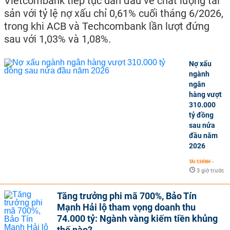
Vietcombank tiếp tục dẫn đầu về chất lượng tài
sản với tỷ lệ nợ xấu chỉ 0,61% cuối tháng 6/2026,
trong khi ACB và Techcombank lần lượt đứng
sau với 1,03% và 1,08%.
Nợ xấu
ngành
ngân
hàng vượt
310.000
tỷ đồng
sau nửa
đầu năm
2026
TÀI CHÍNH
-
3 giờ trước
Tăng trưởng phi mã 700%, Bảo Tín
Mạnh Hải lộ tham vọng doanh thu
74.000 tỷ: Ngành vàng kiếm tiền khủng
thế nào?