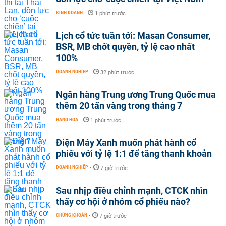
KINH DOANH
-
1 phút trước
Lịch cổ tức tuần tới: Masan Consumer,
BSR, MB chốt quyền, tỷ lệ cao nhất
100%
DOANH NGHIỆP
-
32 phút trước
Ngân hàng Trung ương Trung Quốc mua
thêm 20 tấn vàng trong tháng 7
HÀNG HÓA
-
1 phút trước
Điện Máy Xanh muốn phát hành cổ
phiếu với tỷ lệ 1:1 để tăng thanh khoản
DOANH NGHIỆP
-
7 giờ trước
Sau nhịp điều chỉnh mạnh, CTCK nhìn
thấy cơ hội ở nhóm cổ phiếu nào?
CHỨNG KHOÁN
-
7 giờ trước