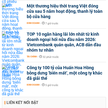
Một thương hiệu thời trang Việt đóng
cửa sau 5 năm hoạt động, thanh lý toàn
bộ cửa hàng
KINH DOANH
-
7 giờ trước
TOP 10 ngân hàng lãi lớn nhất từ kinh
doanh ngoại hối nửa đầu năm 2026:
Vietcombank quán quân, ACB dẫn đầu
nhóm tư nhân
TÀI CHÍNH
-
32 phút trước
Công ty 100 tỷ của Huấn Hoa Hồng
bỗng dưng ‘biến mất’, một công ty khác
đã giải thể
KINH DOANH
-
5 giờ trước
LIÊN KẾT NỔI BẬT