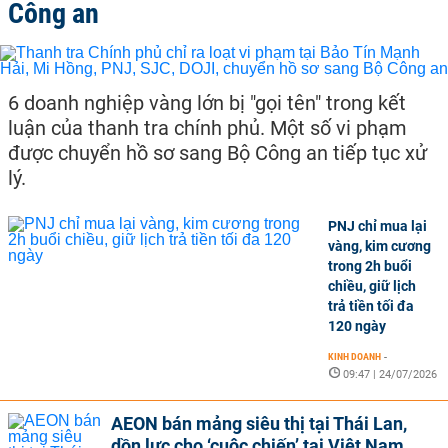
Công an
6 doanh nghiệp vàng lớn bị "gọi tên" trong kết
luận của thanh tra chính phủ. Một số vi phạm
được chuyển hồ sơ sang Bộ Công an tiếp tục xử
lý.
PNJ chỉ mua lại
vàng, kim cương
trong 2h buổi
chiều, giữ lịch
trả tiền tối đa
120 ngày
KINH DOANH
-
09:47 | 24/07/2026
AEON bán mảng siêu thị tại Thái Lan,
dồn lực cho ‘cuộc chiến’ tại Việt Nam