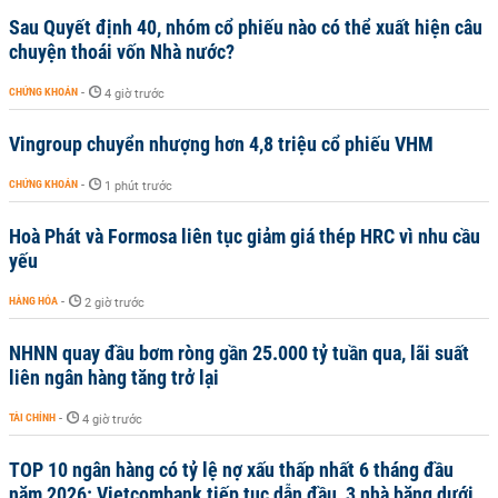
Sau Quyết định 40, nhóm cổ phiếu nào có thể xuất hiện câu
chuyện thoái vốn Nhà nước?
CHỨNG KHOÁN
-
4 giờ trước
Vingroup chuyển nhượng hơn 4,8 triệu cổ phiếu VHM
CHỨNG KHOÁN
-
1 phút trước
Hoà Phát và Formosa liên tục giảm giá thép HRC vì nhu cầu
yếu
HÀNG HÓA
-
2 giờ trước
NHNN quay đầu bơm ròng gần 25.000 tỷ tuần qua, lãi suất
liên ngân hàng tăng trở lại
TÀI CHÍNH
-
4 giờ trước
TOP 10 ngân hàng có tỷ lệ nợ xấu thấp nhất 6 tháng đầu
năm 2026: Vietcombank tiếp tục dẫn đầu, 3 nhà băng dưới