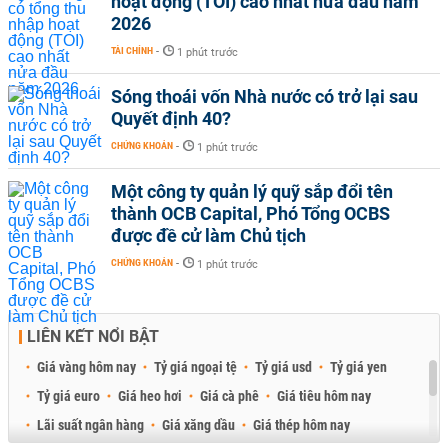
hoạt động (TOI) cao nhất nửa đầu năm
2026
TÀI CHÍNH
-
1 phút trước
Sóng thoái vốn Nhà nước có trở lại sau
Quyết định 40?
CHỨNG KHOÁN
-
1 phút trước
Một công ty quản lý quỹ sắp đổi tên
thành OCB Capital, Phó Tổng OCBS
được đề cử làm Chủ tịch
CHỨNG KHOÁN
-
1 phút trước
LIÊN KẾT NỔI BẬT
Giá vàng hôm nay
Tỷ giá ngoại tệ
Tỷ giá usd
Tỷ giá yen
Tỷ giá euro
Giá heo hơi
Giá cà phê
Giá tiêu hôm nay
Lãi suất ngân hàng
Giá xăng dầu
Giá thép hôm nay