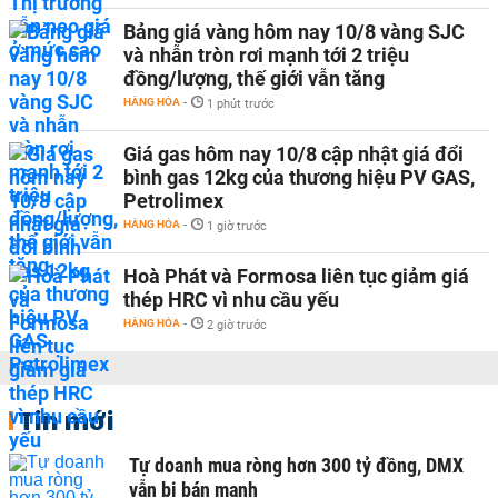
Bảng giá vàng hôm nay 10/8 vàng SJC
và nhẫn tròn rơi mạnh tới 2 triệu
đồng/lượng, thế giới vẫn tăng
HÀNG HÓA
-
1 phút trước
Giá gas hôm nay 10/8 cập nhật giá đổi
bình gas 12kg của thương hiệu PV GAS,
Petrolimex
HÀNG HÓA
-
1 giờ trước
Hoà Phát và Formosa liên tục giảm giá
thép HRC vì nhu cầu yếu
HÀNG HÓA
-
2 giờ trước
Tin mới
Tự doanh mua ròng hơn 300 tỷ đồng, DMX
vẫn bị bán mạnh