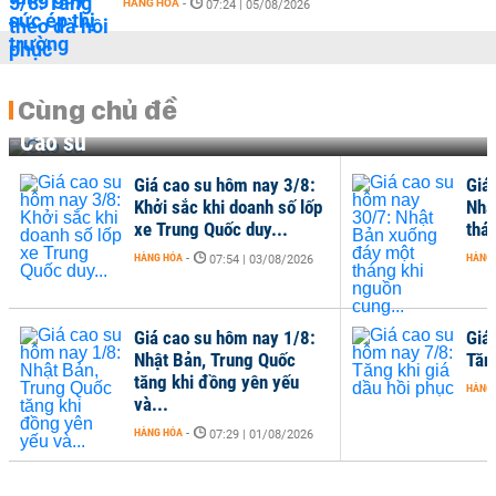
HÀNG HÓA
-
07:24 | 05/08/2026
Cùng chủ đề
Cao su
Giá cao su hôm nay 3/8:
Giá
Khởi sắc khi doanh số lốp
Nhậ
xe Trung Quốc duy...
thá
HÀNG HÓA
-
HÀNG
07:54 | 03/08/2026
Giá cao su hôm nay 1/8:
Giá
Nhật Bản, Trung Quốc
Tăn
tăng khi đồng yên yếu
HÀNG
và...
HÀNG HÓA
-
07:29 | 01/08/2026