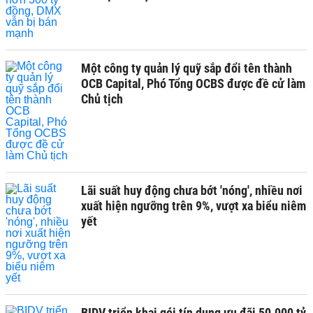
Một công ty quản lý quỹ sắp đổi tên thành
OCB Capital, Phó Tổng OCBS được đề cử làm
Chủ tịch
Lãi suất huy động chưa bớt 'nóng', nhiều nơi
xuất hiện ngưỡng trên 9%, vượt xa biểu niêm
yết
BIDV triển khai gói tín dụng ưu đãi 50.000 tỷ