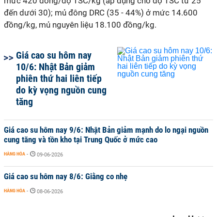
mức 420 đồng/độ TSC/kg (áp dụng cho độ TSC từ 25
đến dưới 30); mủ đông DRC (35 - 44%) ở mức 14.600
đồng/kg, mủ nguyên liệu 18.100 đồng/kg.
Giá cao su hôm nay
10/6: Nhật Bản giảm
phiên thứ hai liên tiếp
do kỳ vọng nguồn cung
tăng
Giá cao su hôm nay 9/6: Nhật Bản giảm mạnh do lo ngại nguồn
cung tăng và tồn kho tại Trung Quốc ở mức cao
HÀNG HÓA
-
09-06-2026
Giá cao su hôm nay 8/6: Giằng co nhẹ
HÀNG HÓA
-
08-06-2026