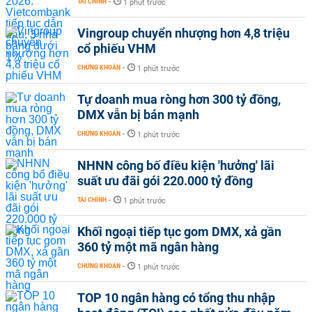
TÀI CHÍNH
-
1 phút trước
Vingroup chuyển nhượng hơn 4,8 triệu
cổ phiếu VHM
CHỨNG KHOÁN
-
1 phút trước
Tự doanh mua ròng hơn 300 tỷ đồng,
DMX vẫn bị bán mạnh
CHỨNG KHOÁN
-
1 phút trước
NHNN công bố điều kiện 'hưởng' lãi
suất ưu đãi gói 220.000 tỷ đồng
TÀI CHÍNH
-
1 phút trước
Khối ngoại tiếp tục gom DMX, xả gần
360 tỷ một mã ngân hàng
CHỨNG KHOÁN
-
1 phút trước
TOP 10 ngân hàng có tổng thu nhập