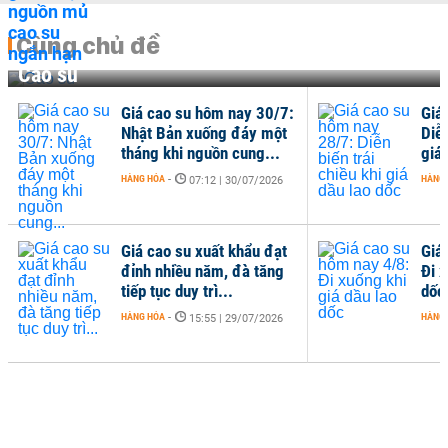
Cùng chủ đề
Cao su
Giá cao su hôm nay 30/7:
Giá
Nhật Bản xuống đáy một
Diễn
tháng khi nguồn cung...
giá 
HÀNG HÓA
-
HÀNG
07:12 | 30/07/2026
Giá cao su xuất khẩu đạt
Giá
đỉnh nhiều năm, đà tăng
Đi x
tiếp tục duy trì...
dốc
HÀNG HÓA
-
HÀNG
15:55 | 29/07/2026