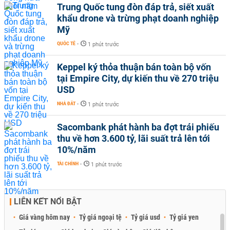
Trung Quốc tung đòn đáp trả, siết xuất
khẩu drone và trừng phạt doanh nghiệp
Mỹ
QUỐC TẾ
-
1 phút trước
Keppel ký thỏa thuận bán toàn bộ vốn
tại Empire City, dự kiến thu về 270 triệu
USD
NHÀ ĐẤT
-
1 phút trước
Sacombank phát hành ba đợt trái phiếu
thu về hơn 3.600 tỷ, lãi suất trả lên tới
10%/năm
TÀI CHÍNH
-
1 phút trước
LIÊN KẾT NỔI BẬT
Giá vàng hôm nay
Tỷ giá ngoại tệ
Tỷ giá usd
Tỷ giá yen