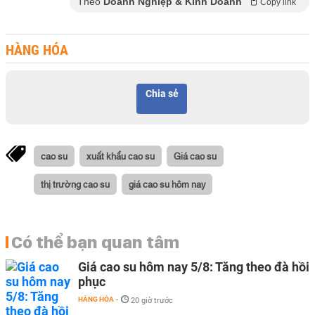
Theo
Doanh Nghiệp & Kinh Doanh
Copy link
HÀNG HÓA
Chia sẻ
cao su
xuất khẩu cao su
Giá cao su
thị trường cao su
giá cao su hôm nay
Có thể bạn quan tâm
Giá cao su hôm nay 5/8: Tăng theo đà hồi
phục
HÀNG HÓA
-
20 giờ trước