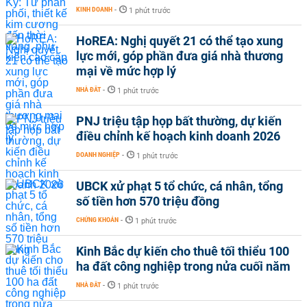
KINH DOANH
-
1 phút trước
HoREA: Nghị quyết 21 có thể tạo xung
lực mới, góp phần đưa giá nhà thương
mại về mức hợp lý
NHÀ ĐẤT
-
1 phút trước
PNJ triệu tập họp bất thường, dự kiến
điều chỉnh kế hoạch kinh doanh 2026
DOANH NGHIỆP
-
1 phút trước
UBCK xử phạt 5 tổ chức, cá nhân, tổng
số tiền hơn 570 triệu đồng
CHỨNG KHOÁN
-
1 phút trước
Kinh Bắc dự kiến cho thuê tối thiểu 100
ha đất công nghiệp trong nửa cuối năm
NHÀ ĐẤT
-
1 phút trước