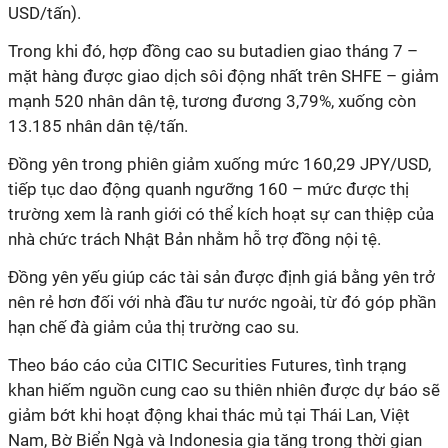
USD/tấn).
Trong khi đó, hợp đồng cao su butadien giao tháng 7 –
mặt hàng được giao dịch sôi động nhất trên SHFE – giảm
mạnh 520 nhân dân tệ, tương đương 3,79%, xuống còn
13.185 nhân dân tệ/tấn.
Đồng yên trong phiên giảm xuống mức 160,29 JPY/USD,
tiếp tục dao động quanh ngưỡng 160 – mức được thị
trường xem là ranh giới có thể kích hoạt sự can thiệp của
nhà chức trách Nhật Bản nhằm hỗ trợ đồng nội tệ.
Đồng yên yếu giúp các tài sản được định giá bằng yên trở
nên rẻ hơn đối với nhà đầu tư nước ngoài, từ đó góp phần
hạn chế đà giảm của thị trường cao su.
Theo báo cáo của CITIC Securities Futures, tình trạng
khan hiếm nguồn cung cao su thiên nhiên được dự báo sẽ
giảm bớt khi hoạt động khai thác mủ tại Thái Lan, Việt
Nam, Bờ Biển Ngà và Indonesia gia tăng trong thời gian