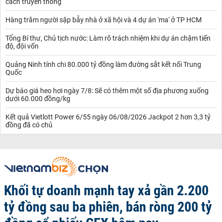
cách truyền thống
mạnh.
Theo bảng số liệu mới nhất từ Cơ quan Hải quan Trung Quốc,
Hàng trăm người sập bẫy nhà ở xã hội và 4 dự án 'ma' ở TP HCM
hiện tại quốc gia này đang đứng vị trí cao nhất về nhập khẩu cao
su.
Tổng Bí thư, Chủ tịch nước: Làm rõ trách nhiệm khi dự án chậm tiến
Chỉ tính riêng trong 7 tháng đầu năm 2019, Trung Quốc đại lục đã
độ, đội vốn
nhập hơn 3,6 triệu tấn, qua đó
giá mủ cao su
mang về hơn 5,62
Quảng Ninh tính chi 80.000 tỷ đồng làm đường sắt kết nối Trung
tỷ USD, nhưng con số này vẫn còn thấp khi giảm 7,1% về lượng
Quốc
và giảm 13,2% về trị giá so với cùng kỳ năm 2018.
Dự báo giá heo hơi ngày 7/8: Sẽ có thêm một số địa phương xuống
dưới 60.000 đồng/kg
Kết quả Vietlott Power 6/55 ngày 06/08/2026 Jackpot 2 hơn 3,3 tỷ
đồng đã có chủ
Khối tự doanh mạnh tay xả gần 2.200
tỷ đồng sau ba phiên, bán ròng 200 tỷ