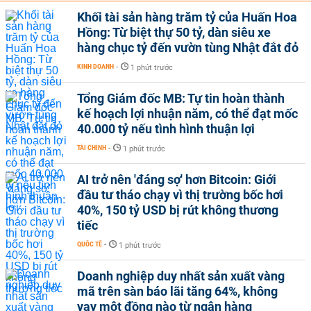
Khối tài sản hàng trăm tỷ của Huấn Hoa
Hồng: Từ biệt thự 50 tỷ, dàn siêu xe
hàng chục tỷ đến vườn tùng Nhật đắt đỏ
KINH DOANH
-
1 phút trước
Tổng Giám đốc MB: Tự tin hoàn thành
kế hoạch lợi nhuận năm, có thể đạt mốc
40.000 tỷ nếu tình hình thuận lợi
TÀI CHÍNH
-
1 phút trước
AI trở nên 'đáng sợ' hơn Bitcoin: Giới
đầu tư tháo chạy vì thị trường bốc hơi
40%, 150 tỷ USD bị rút không thương
tiếc
QUỐC TẾ
-
1 phút trước
Doanh nghiệp duy nhất sản xuất vàng
mã trên sàn báo lãi tăng 64%, không
vay một đồng nào từ ngân hàng