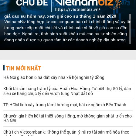
giá cao su hôm nay, xem giá cao su tháng 1 năm 2020
VietnamBiz tổng hợp từ các cơ quan báo chí chính thống và uy tín
trong nước cập nhật chi tiết và chính xác nhất về giá cao su đến
bạn đọc. Ngoài ra, tình hình xuất khẩu mủ cao su tự nhiên cũng
đang nhận được sự quan tâm từ các doanh nghiệp địa phương
sau khi có thông tin về sản lượng tồn kho đang giảm xuống mức
thấp nhất trong vòng 5 năm qua.
Toàn cảnh thị trường xuất khẩu giá mủ cao su tự nhiên
trong năm 2020
TIN MỚI NHẤT
Nhiều chuyên gia kinh tế cảnh báo các diễn biến
cao su
mới nhất
có thể đẩy giá trên thị trường tăng mạnh do nguồn cung cấp trong
Hà Nội giao hơn 6 ha đất xây nhà xã hội nghìn tỷ đồng
khi nhu cầu thị trường đang thiếu hụt.
Hiện tại, các doanh nghiệp đang thu mua
giá cao su tự nhiên
ở
Khối tài sản hàng trăm tỷ của Huấn Hoa Hồng: Từ biệt thự 50 tỷ, dàn
mức khá cao so với cùng thời điểm năm ngoái. Các doanh nghiệp
siêu xe hàng chục tỷ đến vườn tùng Nhật đắt đỏ
Trung Quốc và Nhật Bản đang thỏa thuận hợp tác thua mua mủ
TP HCM tính xây trung tâm thương mại, bãi xe ngầm ở Bến Thành
cao su từ Việt Nam.
Bảng giá cao su trực tuyến tại các sàn giao dịch quốc tế mới
nhất
Chuyên gia hiến kế tái thiết sông Hồng, mở không gian phát triển cho
Hà Nội
Kết thúc phiên giao dịch sáng sớm, giá cao su trên sàn TOCOM
(Nhật Bản) giao tháng 9/2019 đã bất ngờ tăng 1,3% lên 175,8
Chủ tịch Vietcombank: Không thể quản lý rủi ro tài sản mã hóa theo
yen/kg cho dù các nhà đầu tư dự đoán có nguy cơ tụt giảm khá