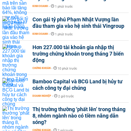
KINH DOANH
-
1 phút trước
Con gái tỷ phú Phạm Nhật Vượng lần
đầu tham gia vào hệ sinh thái Vingroup
KINH DOANH
-
1 phút trước
Hơn 227.000 tài khoản gia nhập thị
trường chứng khoán trong tháng 7 biến
động
CHỨNG KHOÁN
-
10 phút trước
Bamboo Capital và BCG Land bị hủy tư
cách công ty đại chúng
DOANH NGHIỆP
-
2 giờ trước
Thị trường thường ‘phất lên’ trong tháng
8, nhóm ngành nào có tiềm năng dẫn
sóng?
CHỨNG KHOÁN
-
2 giờ trước