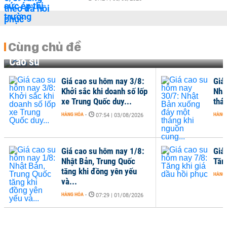
Cùng chủ đề
Cao su
Giá cao su hôm nay 3/8:
Giá
Khởi sắc khi doanh số lốp
Nhậ
xe Trung Quốc duy...
thá
HÀNG HÓA
-
HÀNG
07:54 | 03/08/2026
Giá cao su hôm nay 1/8:
Giá
Nhật Bản, Trung Quốc
Tăn
tăng khi đồng yên yếu
HÀNG
và...
HÀNG HÓA
-
07:29 | 01/08/2026