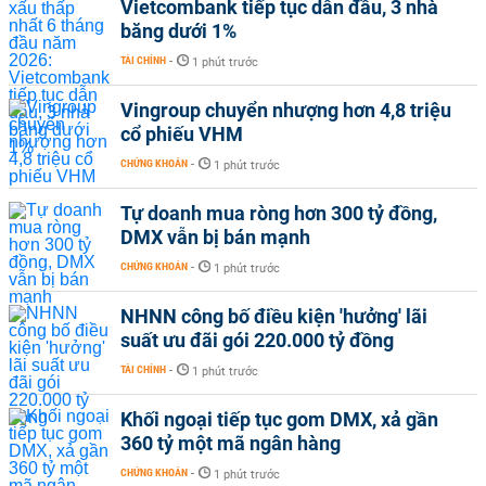
Vietcombank tiếp tục dẫn đầu, 3 nhà
băng dưới 1%
TÀI CHÍNH
-
1 phút trước
Vingroup chuyển nhượng hơn 4,8 triệu
cổ phiếu VHM
CHỨNG KHOÁN
-
1 phút trước
Tự doanh mua ròng hơn 300 tỷ đồng,
DMX vẫn bị bán mạnh
CHỨNG KHOÁN
-
1 phút trước
NHNN công bố điều kiện 'hưởng' lãi
suất ưu đãi gói 220.000 tỷ đồng
TÀI CHÍNH
-
1 phút trước
Khối ngoại tiếp tục gom DMX, xả gần
360 tỷ một mã ngân hàng
CHỨNG KHOÁN
-
1 phút trước