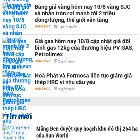
Bảng giá vàng hôm nay 10/8 vàng SJC
và nhẫn tròn rơi mạnh tới 2 triệu
đồng/lượng, thế giới vẫn tăng
HÀNG HÓA
-
1 phút trước
Giá gas hôm nay 10/8 cập nhật giá đổi
bình gas 12kg của thương hiệu PV GAS,
Petrolimex
HÀNG HÓA
-
2 giờ trước
Hoà Phát và Formosa liên tục giảm giá
thép HRC vì nhu cầu yếu
HÀNG HÓA
-
3 giờ trước
Tin mới
Măng Đen duyệt quy hoạch khu đô thị 264 ha
của Sun World