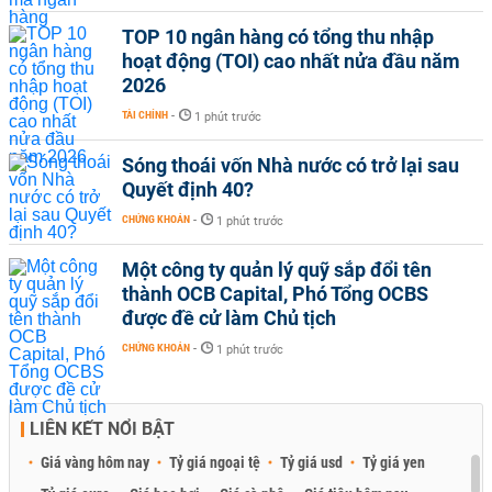
TOP 10 ngân hàng có tổng thu nhập
hoạt động (TOI) cao nhất nửa đầu năm
2026
TÀI CHÍNH
-
1 phút trước
Sóng thoái vốn Nhà nước có trở lại sau
Quyết định 40?
CHỨNG KHOÁN
-
1 phút trước
Một công ty quản lý quỹ sắp đổi tên
thành OCB Capital, Phó Tổng OCBS
được đề cử làm Chủ tịch
CHỨNG KHOÁN
-
1 phút trước
LIÊN KẾT NỔI BẬT
Giá vàng hôm nay
Tỷ giá ngoại tệ
Tỷ giá usd
Tỷ giá yen