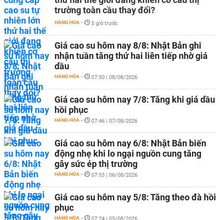
trường toàn cầu thay đổi?
HÀNG HÓA
-
5 giờ trước
Giá cao su hôm nay 8/8: Nhật Bản ghi
nhận tuần tăng thứ hai liên tiếp nhờ giá
dầu
HÀNG HÓA
-
07:50 | 08/08/2026
Giá cao su hôm nay 7/8: Tăng khi giá dầu
hồi phục
HÀNG HÓA
-
07:46 | 07/08/2026
Giá cao su hôm nay 6/8: Nhật Bản biến
động nhẹ khi lo ngại nguồn cung tăng
gây sức ép thị trường
HÀNG HÓA
-
07:53 | 06/08/2026
Giá cao su hôm nay 5/8: Tăng theo đà hồi
phục
HÀNG HÓA
-
07:24 | 05/08/2026