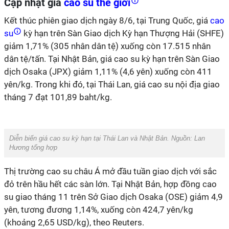
Cập nhật giá
cao su thế giới
Kết thúc phiên giao dịch ngày 8/6, tại Trung Quốc, giá
cao
su
kỳ hạn trên Sàn Giao dịch Kỳ hạn Thượng Hải (SHFE)
giảm 1,71% (305 nhân dân tệ) xuống còn 17.515 nhân
dân tệ/tấn. Tại Nhật Bản, giá cao su kỳ hạn trên Sàn Giao
dịch Osaka (JPX) giảm 1,11% (4,6 yên) xuống còn 411
yên/kg. Trong khi đó, tại Thái Lan, giá cao su nội địa giao
tháng 7 đạt 101,89 baht/kg.
Diễn biến giá cao su kỳ hạn tại Thái Lan và Nhật Bản. Nguồn: Lan
Hương tổng hợp
Thị trường cao su châu Á mở đầu tuần giao dịch với sắc
đỏ trên hầu hết các sàn lớn. Tại Nhật Bản, hợp đồng cao
su giao tháng 11 trên Sở Giao dịch Osaka (OSE) giảm 4,9
yên, tương đương 1,14%, xuống còn 424,7 yên/kg
(khoảng 2,65 USD/kg), theo Reuters.