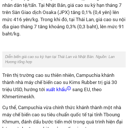
nhân dân tệ/tấn. Tại Nhật Bản, giá cao su kỳ hạn tháng 7
trên Sàn Giao dịch Osaka (JPX) tăng 0,1% (0,4 yên) lên
mức 416 yên/kg. Trong khi đó, tại Thái Lan, giá cao su nội
địa giao tháng 7 tăng khoảng 0,3% (0,3 baht), lên mức 91
baht/kg.
Diễn biến giá cao su kỳ hạn tại Thái Lan và Nhật Bản. Nguồn: Lan
Hương tổng hợp
Trên thị trường cao su thiên nhiên, Campuchia khánh
thành nhà máy chế biến cao su Kims Rubber trị giá 30
triệu USD, hướng tới
xuất khẩu
sang EU, theo
Khmertimeskh.
Cụ thể,
Campuchia vừa chính thức khánh thành một nhà
máy chế biến cao su tiêu chuẩn quốc tế tại tỉnh Tboung
Khmum, đánh dấu bước tiến mới trong quá trình hiện đại