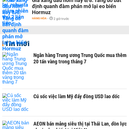
Giá xăng dầu hôm nay 8/8: Tăng do bất
định quanh đàm phán mở lại eo biển
Hormuz
HÀNG HÓA
-
2 giờ trước
Tin mới
Ngân hàng Trung ương Trung Quốc mua thêm
20 tấn vàng trong tháng 7
Cú sốc việc làm Mỹ đẩy đồng USD lao dốc
AEON bán mảng siêu thị tại Thái Lan, dồn lực