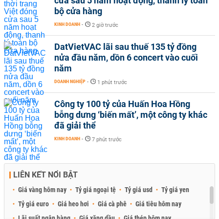
cửa sau 5 năm hoạt động, thanh lý toàn
bộ cửa hàng
KINH DOANH
-
2 giờ trước
DatVietVAC lãi sau thuế 135 tỷ đồng
nửa đầu năm, dồn 6 concert vào cuối
năm
DOANH NGHIỆP
-
1 phút trước
Công ty 100 tỷ của Huấn Hoa Hồng
bỗng dưng ‘biến mất’, một công ty khác
đã giải thể
KINH DOANH
-
7 phút trước
LIÊN KẾT NỔI BẬT
Giá vàng hôm nay
Tỷ giá ngoại tệ
Tỷ giá usd
Tỷ giá yen
Tỷ giá euro
Giá heo hơi
Giá cà phê
Giá tiêu hôm nay
Lãi suất ngân hàng
Giá xăng dầu
Giá thép hôm nay