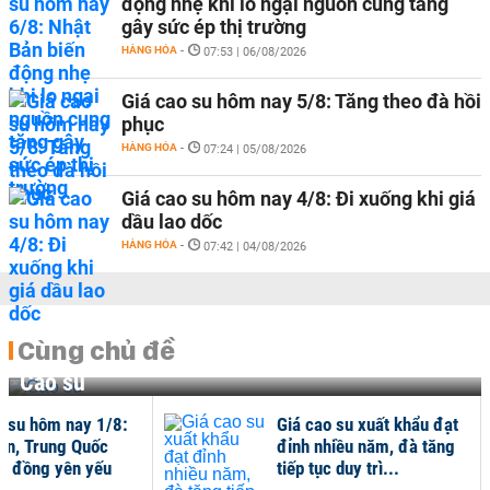
động nhẹ khi lo ngại nguồn cung tăng
gây sức ép thị trường
HÀNG HÓA
-
07:53 | 06/08/2026
Giá cao su hôm nay 5/8: Tăng theo đà hồi
phục
HÀNG HÓA
-
07:24 | 05/08/2026
Giá cao su hôm nay 4/8: Đi xuống khi giá
dầu lao dốc
HÀNG HÓA
-
07:42 | 04/08/2026
Cùng chủ đề
Cao su
o su hôm nay 1/8:
Giá cao su xuất khẩu đạt
ản, Trung Quốc
đỉnh nhiều năm, đà tăng
hi đồng yên yếu
tiếp tục duy trì...