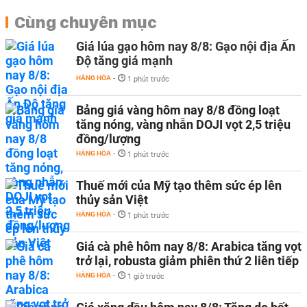
Cùng chuyên mục
Giá lúa gạo hôm nay 8/8: Gạo nội địa Ấn
Độ tăng giá mạnh
HÀNG HÓA
-
1 phút trước
Bảng giá vàng hôm nay 8/8 đồng loạt
tăng nóng, vàng nhẫn DOJI vọt 2,5 triệu
đồng/lượng
HÀNG HÓA
-
1 phút trước
Thuế mới của Mỹ tạo thêm sức ép lên
thủy sản Việt
HÀNG HÓA
-
1 phút trước
Giá cà phê hôm nay 8/8: Arabica tăng vọt
trở lại, robusta giảm phiên thứ 2 liên tiếp
HÀNG HÓA
-
1 giờ trước