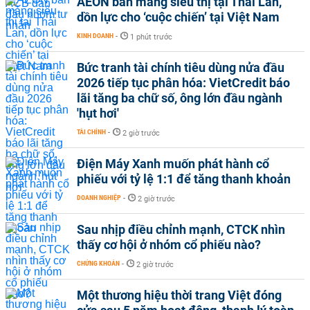
AEON bán mảng siêu thị tại Thái Lan,
dồn lực cho ‘cuộc chiến’ tại Việt Nam
KINH DOANH
-
1 phút trước
Bức tranh tài chính tiêu dùng nửa đầu
2026 tiếp tục phân hóa: VietCredit báo
lãi tăng ba chữ số, ông lớn đầu ngành
'hụt hơi'
TÀI CHÍNH
-
2 giờ trước
Điện Máy Xanh muốn phát hành cổ
phiếu với tỷ lệ 1:1 để tăng thanh khoản
DOANH NGHIỆP
-
2 giờ trước
Sau nhịp điều chỉnh mạnh, CTCK nhìn
thấy cơ hội ở nhóm cổ phiếu nào?
CHỨNG KHOÁN
-
2 giờ trước
Một thương hiệu thời trang Việt đóng