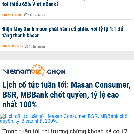
tối thiểu 65% VietinBank?
CHỨNG KHOÁN
-
18 giờ trước
Điện Máy Xanh muốn phát hành cổ phiếu với tỷ lệ 1:1 để
tăng thanh khoản
DOANH NGHIỆP
-
2 giờ trước
Lịch cổ tức tuần tới: Masan Consumer,
BSR, MBBank chốt quyền, tỷ lệ cao
nhất 100%
Trong tuần tới, thị trường chứng khoán sẽ có 17