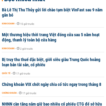
Bà Lê Thị Thu Thủy gửi lời chào tạm biệt VinFast sau 9 năm
gắn bó
KINH DOANH
-
15 giờ trước
Một thương hiệu thời trang Việt đóng cửa sau 5 năm hoạt
động, thanh lý toàn bộ cửa hàng
KINH DOANH
-
2 giờ trước
Bị truy thu thuế đặc biệt, giới siêu giàu Trung Quốc hoảng
loạn bán tài sản, cổ phiếu
QUỐC TẾ
-
17 giờ trước
Chứng khoán VIX chốt ngày chia cổ tức ngay trong tháng 8
CHỨNG KHOÁN
-
17 giờ trước
NHNN cần tăng nắm giữ bao nhiêu cổ phiếu CTG để sở hữu