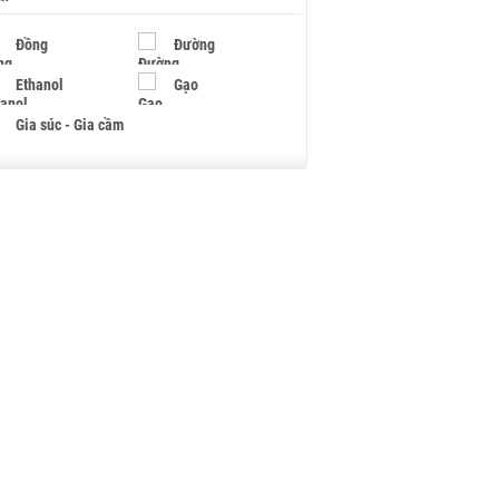
Đồng
Đường
Ethanol
Gạo
Gia súc - Gia cầm
Giấy
Gỗ
Hạt điều
Hồ tiêu - Hạt tiêu
Khí đốt
Kim loại khác
Mắc ca
Muối
Ngũ cốc
Nhựa - Hạt nhựa
Palladium
Phân bón