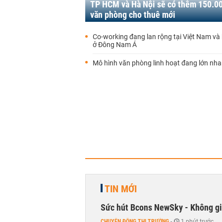
TP HCM và Hà Nội sẽ có thêm 150.0
văn phòng cho thuê mới
Co-working đang lan rộng tại Việt Nam và
ở Đông Nam Á
Mô hình văn phòng linh hoạt đang lớn nh
TIN MỚI
Sức hút Bcons NewSky - Không gia
CHUYỂN ĐỘNG THỊ TRƯỜNG
-
1 phút trước