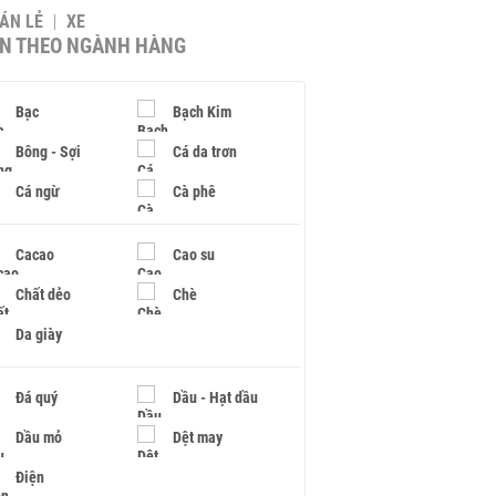
BÁN LẺ
XE
IN THEO NGÀNH HÀNG
Bạc
Bạch Kim
Bông - Sợi
Cá da trơn
Cá ngừ
Cà phê
Cacao
Cao su
Chất dẻo
Chè
Da giày
Đá quý
Dầu - Hạt dầu
Dầu mỏ
Dệt may
Điện