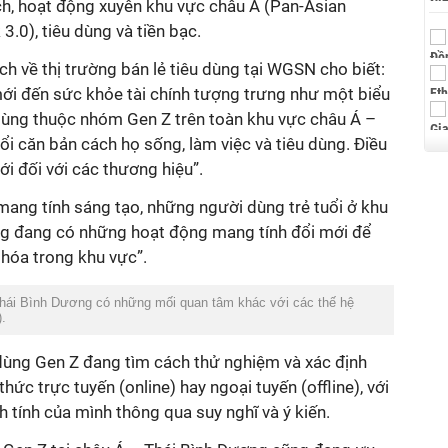
ch, hoạt động xuyên khu vực châu Á (Pan-Asian
 3.0), tiêu dùng và tiền bạc.
ch về thị trường bán lẻ tiêu dùng tại WGSN cho biết:
ới đến sức khỏe tài chính tượng trưng như một biểu
 dùng thuộc nhóm Gen Z trên toàn khu vực châu Á –
i căn bản cách họ sống, làm việc và tiêu dùng. Điều
i đối với các thương hiệu”.
mang tính sáng tạo, những người dùng trẻ tuổi ở khu
ng đang có những hoạt động mang tính đổi mới để
 hóa trong khu vực”.
 Thái Bình Dương có những mối quan tâm khác với các thế hệ
).
 dùng Gen Z đang tìm cách thử nghiệm và xác định
thức trực tuyến (online) hay ngoại tuyến (offline), với
h tính của mình thông qua suy nghĩ và ý kiến.