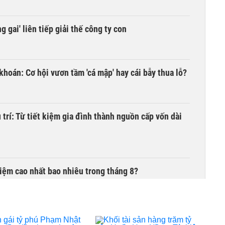
 gai' liên tiếp giải thế công ty con
khoán: Cơ hội vươn tầm 'cá mập' hay cái bẫy thua lỗ?
trí: Từ tiết kiệm gia đình thành nguồn cấp vốn dài
 kiệm cao nhất bao nhiêu trong tháng 8?
của Grab ngốn 1,2 tỷ USD nhưng chật vật chưa có