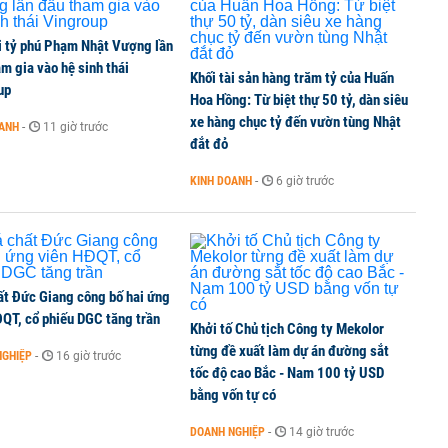
i tỷ phú Phạm Nhật Vượng lần
m gia vào hệ sinh thái
Khối tài sản hàng trăm tỷ của Huấn
00 tỷ đồng sau tháng 7 ‘tồi tệ’
up
Hoa Hồng: Từ biệt thự 50 tỷ, dàn siêu
xe hàng chục tỷ đến vườn tùng Nhật
OANH
-
11 giờ trước
đắt đỏ
iều gì đang tạo nên sức hút của đô thị biển?
KINH DOANH
-
6 giờ trước
ất Đức Giang công bố hai ứng
ĐQT, cổ phiếu DGC tăng trần
Khởi tố Chủ tịch Công ty Mekolor
từng đề xuất làm dự án đường sắt
NGHIỆP
-
16 giờ trước
tốc độ cao Bắc - Nam 100 tỷ USD
bằng vốn tự có
DOANH NGHIỆP
-
14 giờ trước