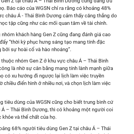
Gen Z tại châu Á – Thái Bình Dương cũng đang ưu
 họ. Báo cáo của WGSN chỉ ra rằng có khoảng 48%
vực châu Á - Thái Bình Dương cảm thấy căng thẳng do
học tập cũng như các mối quan tâm về tài chính.
g nhóm khách hàng Gen Z cũng đang đánh giá cao
 đẩy “thời kỳ phục hưng sáng tạo mang tính đặc
 bởi sự hoài cổ và hào nhoáng”.
 thuộc nhóm Gen Z ở khu vực châu Á – Thái Bình
công là nhờ sự cân bằng mang tính lành mạnh giữa
ọ có xu hướng đi ngược lại lịch làm việc truyền
ờ chiều điển hình ở nhiều nơi, và chọn lịch làm việc
g tiêu dùng của WGSN cũng cho biết trung bình cứ
 Á – Thái Bình Dương, thì có khoảng một người coi
c khỏe và thể chất của họ.
oảng 68% người tiêu dùng Gen Z tại châu Á – Thái