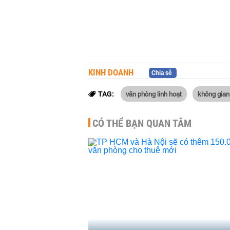
KINH DOANH
Chia sẻ
văn phòng linh hoạt
không gian 
TAG:
CÓ THỂ BẠN QUAN TÂM