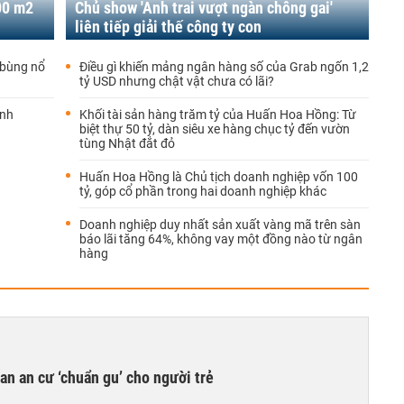
00 m2
Chủ show 'Anh trai vượt ngàn chông gai'
liên tiếp giải thế công ty con
 bùng nổ
Điều gì khiến mảng ngân hàng số của Grab ngốn 1,2
tỷ USD nhưng chật vật chưa có lãi?
anh
Khối tài sản hàng trăm tỷ của Huấn Hoa Hồng: Từ
biệt thự 50 tỷ, dàn siêu xe hàng chục tỷ đến vườn
tùng Nhật đắt đỏ
Huấn Hoa Hồng là Chủ tịch doanh nghiệp vốn 100
tỷ, góp cổ phần trong hai doanh nghiệp khác
Doanh nghiệp duy nhất sản xuất vàng mã trên sàn
báo lãi tăng 64%, không vay một đồng nào từ ngân
hàng
n an cư ‘chuẩn gu’ cho người trẻ