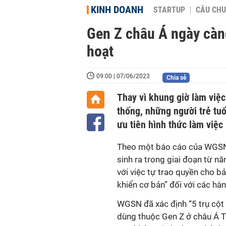
KINH DOANH
STARTUP
CÂU CHU
Gen Z châu Á ngày càng
hoạt
09:00 | 07/06/2023
Chia sẻ
Thay vì khung giờ làm việc 
thống, những người trẻ tuổ
ưu tiên hình thức làm việc
Theo một báo cáo của WGSN,
sinh ra trong giai đoạn từ 
với việc tự trao quyền cho b
khiển cơ bản” đối với các hàn
WGSN đã xác định “5 trụ cột 
dùng thuộc Gen Z ở châu Á T