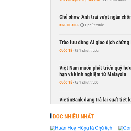
Chủ show 'Anh trai vượt ngàn chông
KINH DOANH
-
1 phút trước
Trào lưu dùng AI giao dịch chứng 
QUỐC TẾ
-
1 phút trước
Việt Nam muốn phát triển quỹ hưu 
hạn và kinh nghiệm từ Malaysia
QUỐC TẾ
-
1 phút trước
VietinBank đang trả lãi suất tiết
TÀI CHÍNH
-
1 phút trước
ĐỌC NHIỀU NHẤT
Điều gì khiến mảng ngân hàng số 