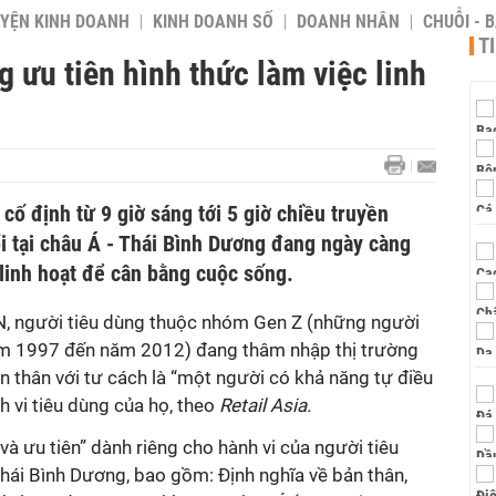
YỆN KINH DOANH
KINH DOANH SỐ
DOANH NHÂN
CHUỖI - 
T
 ưu tiên hình thức làm việc linh
cố định từ 9 giờ sáng tới 5 giờ chiều truyền
i tại châu Á - Thái Bình Dương đang ngày càng
 linh hoạt để cân bằng cuộc sống.
 người tiêu dùng thuộc nhóm Gen Z (những người
năm 1997 đến năm 2012) đang thâm nhập thị trường
ản thân với tư cách là “một người có khả năng tự điều
h vi tiêu dùng của họ, theo
Retail Asia.
và ưu tiên” dành riêng cho hành vi của người tiêu
hái Bình Dương, bao gồm: Định nghĩa về bản thân,