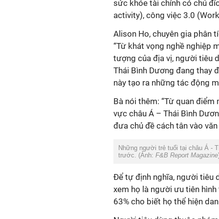
sức khỏe tài chính có chủ đí
activity), công việc 3.0 (Work
Alison Ho, chuyên gia phân tí
“Từ khát vọng nghề nghiệp m
tượng của địa vị, người tiêu
Thái Bình Dương đang thay đổ
này tạo ra những tác động mớ
Bà nói thêm: “Từ quan điểm 
vực châu Á – Thái Bình Dươ
đưa chủ đề cách tân vào văn
Những người trẻ tuổi tại châu Á -
trước. (Ảnh:
F&B Report Magazine
Để tự định nghĩa, người tiêu
xem họ là người ưu tiên hình 
63% cho biết họ thể hiện dan