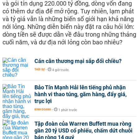
và gói tín dụng 220.000 tỷ đồng, dòng vốn đang
có thêm dư địa để mở rộng. Tuy nhiên, lạm phát
và tỷ giá vẫn là những biến số giới hạn khả năng
nới lỏng. Những diễn biến này đặt ra câu hỏi lớn:
dòng tiền sẽ được dẫn về đâu trong những tháng
cuối năm, và dư địa nới lỏng còn bao nhiêu?
Cán cân thương mại sắp đổi chiều?
THỜI SỰ
-
4 giờ trước
Bảo Tín Mạnh Hải lên tiếng phủ nhận
hành vi thao túng, găm hàng, đẩy giá,
trục lợi
KINH DOANH
-
1 phút trước
Tập đoàn của Warren Buffett mua ròng
gần 20 tỷ USD cổ phiếu, chấm dứt chuỗi
bán ròng 14 quý