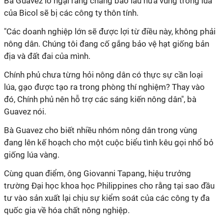
Bà Guavez lo ngại rằng chẳng bao lâu nữa vùng trồng lúa
của Bicol sẽ bị các công ty thôn tính.
"Các doanh nghiệp lớn sẽ được lợi từ điều này, không phải
nông dân. Chúng tôi đang cố gắng bảo vệ hạt giống bản
địa và đất đai của mình.
Chính phủ chưa từng hỏi nông dân có thực sự cần loại
lúa, gạo được tạo ra trong phòng thí nghiệm? Thay vào
đó, Chính phủ nên hỗ trợ các sáng kiến nông dân", bà
Guavez nói.
Bà Guavez cho biết nhiều nhóm nông dân trong vùng
đang lên kế hoạch cho một cuộc biểu tình kêu gọi nhổ bỏ
giống lúa vàng.
Cùng quan điểm, ông Giovanni Tapang, hiệu trưởng
trường Đại học khoa học Philippines cho rằng tại sao đầu
tư vào sản xuất lại chịu sự kiểm soát của các công ty đa
quốc gia về hóa chất nông nghiệp.