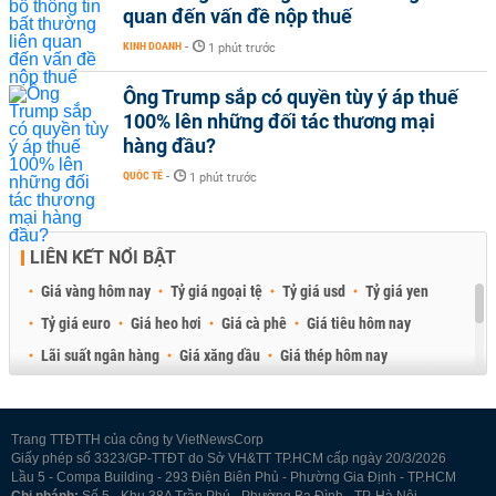
quan đến vấn đề nộp thuế
KINH DOANH
-
1 phút trước
Ông Trump sắp có quyền tùy ý áp thuế
100% lên những đối tác thương mại
hàng đầu?
QUỐC TẾ
-
1 phút trước
LIÊN KẾT NỔI BẬT
Giá vàng hôm nay
Tỷ giá ngoại tệ
Tỷ giá usd
Tỷ giá yen
Tỷ giá euro
Giá heo hơi
Giá cà phê
Giá tiêu hôm nay
Lãi suất ngân hàng
Giá xăng dầu
Giá thép hôm nay
Giá sầu riêng
Giá thịt heo
Giá gạo
Giá cao su
Best Retail Brokers
Diễn đàn đầu tư Việt Nam 2026
Trang TTĐTTH của công ty VietNewsCorp
Giấy phép số 3323/GP-TTĐT do Sở VH&TT TP.HCM cấp ngày 20/3/2026
Lầu 5 - Compa Building - 293 Điện Biên Phủ - Phường Gia Định - TP.HCM
Chi nhánh:
Số 5 - Khu 38A Trần Phú - Phường Ba Đình - TP. Hà Nội