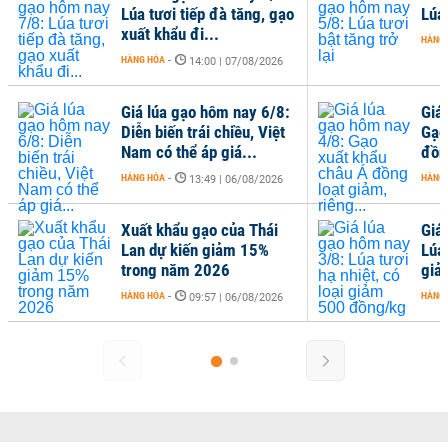
Lúa tươi tiếp đà tăng, gạo
Lúa 
xuất khẩu đi...
HÀNG
HÀNG HÓA
-
14:00 | 07/08/2026
Giá lúa gạo hôm nay 6/8:
Giá
Diễn biến trái chiều, Việt
Gạo
Nam có thể áp giá...
đồng
HÀNG HÓA
-
HÀNG
13:49 | 06/08/2026
Xuất khẩu gạo của Thái
Giá
Lan dự kiến giảm 15%
Lúa 
trong năm 2026
giả
HÀNG HÓA
-
HÀNG
09:57 | 06/08/2026