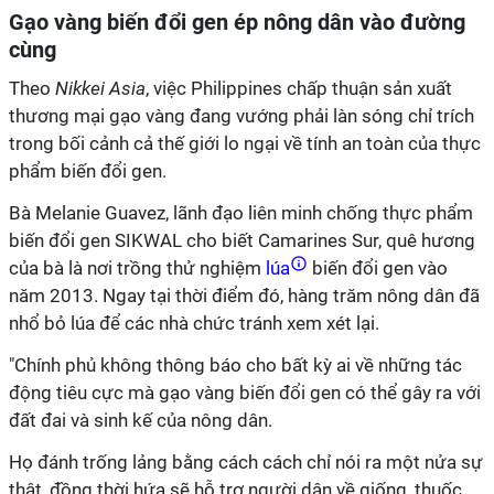
Gạo vàng biến đổi gen ép nông dân vào đường
cùng
Theo
Nikkei Asia
, việc Philippines chấp thuận sản xuất
thương mại gạo vàng đang vướng phải làn sóng chỉ trích
trong bối cảnh cả thế giới lo ngại về tính an toàn của thực
phẩm biến đổi gen.
Bà Melanie Guavez, lãnh đạo liên minh chống thực phẩm
biến đổi gen SIKWAL cho biết Camarines Sur, quê hương
của bà là nơi trồng thử nghiệm
lúa
biến đổi gen vào
năm 2013. Ngay tại thời điểm đó, hàng trăm nông dân đã
nhổ bỏ lúa để các nhà chức tránh xem xét lại.
"Chính phủ không thông báo cho bất kỳ ai về những tác
động tiêu cực mà gạo vàng biến đổi gen có thể gây ra với
đất đai và sinh kế của nông dân.
Họ đánh trống lảng bằng cách cách chỉ nói ra một nửa sự
thật, đồng thời hứa sẽ hỗ trợ người dân về giống, thuốc