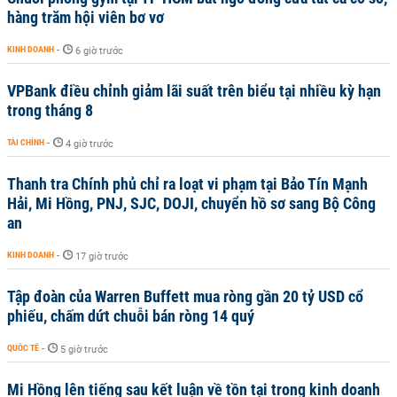
hàng trăm hội viên bơ vơ
KINH DOANH
-
6 giờ trước
VPBank điều chỉnh giảm lãi suất trên biểu tại nhiều kỳ hạn
trong tháng 8
TÀI CHÍNH
-
4 giờ trước
Thanh tra Chính phủ chỉ ra loạt vi phạm tại Bảo Tín Mạnh
Hải, Mi Hồng, PNJ, SJC, DOJI, chuyển hồ sơ sang Bộ Công
an
KINH DOANH
-
17 giờ trước
Tập đoàn của Warren Buffett mua ròng gần 20 tỷ USD cổ
phiếu, chấm dứt chuỗi bán ròng 14 quý
QUỐC TẾ
-
5 giờ trước
Mi Hồng lên tiếng sau kết luận về tồn tại trong kinh doanh