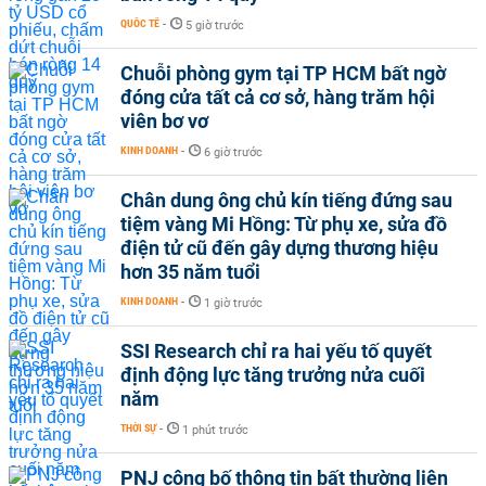
QUỐC TẾ
-
5 giờ trước
Chuỗi phòng gym tại TP HCM bất ngờ
đóng cửa tất cả cơ sở, hàng trăm hội
viên bơ vơ
KINH DOANH
-
6 giờ trước
Chân dung ông chủ kín tiếng đứng sau
tiệm vàng Mi Hồng: Từ phụ xe, sửa đồ
điện tử cũ đến gây dựng thương hiệu
hơn 35 năm tuổi
KINH DOANH
-
1 giờ trước
SSI Research chỉ ra hai yếu tố quyết
định động lực tăng trưởng nửa cuối
năm
THỜI SỰ
-
1 phút trước
PNJ công bố thông tin bất thường liên