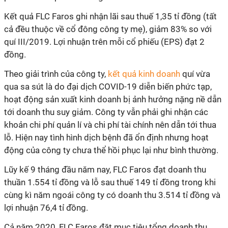
Kết quả FLC Faros ghi nhận lãi sau thuế 1,35 tỉ đồng (tất
cả đều thuộc về cổ đông công ty mẹ), giảm 83% so với
quí III/2019. Lợi nhuận trên mỗi cổ phiếu (EPS) đạt 2
đồng.
Theo giải trình của công ty,
kết quả kinh doanh
quí vừa
qua sa sút là do đại dịch COVID-19 diễn biến phức tạp,
hoạt động sản xuất kinh doanh bị ảnh hưởng nặng nề dẫn
tới doanh thu suy giảm. Công ty vẫn phải ghi nhận các
khoản chi phí quản lí và chi phí tài chính nên dẫn tới thua
lỗ. Hiện nay tình hình dịch bệnh đã ổn định nhưng hoạt
động của công ty chưa thể hồi phục lại như bình thường.
Lũy kế 9 tháng đầu năm nay, FLC Faros đạt doanh thu
thuần 1.554 tỉ đồng và lỗ sau thuế 149 tỉ đồng trong khi
cùng kì năm ngoái công ty có doanh thu 3.514 tỉ đồng và
lợi nhuận 76,4 tỉ đồng.
Cả năm 2020, FLC Faros đặt mục tiêu tổng doanh thu