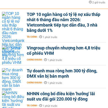
2 giờ trước
TOP 10 ngân hàng có tỷ lệ nợ xấu thấp
nhất 6 tháng đầu năm 2026:
Vietcombank tiếp tục dẫn đầu, 3 nhà
băng dưới 1%
TÀI CHÍNH
-
1 phút trước
Vingroup chuyển nhượng hơn 4,8 triệu
cổ phiếu VHM
CHỨNG KHOÁN
-
1 phút trước
Tự doanh mua ròng hơn 300 tỷ đồng,
DMX vẫn bị bán mạnh
CHỨNG KHOÁN
-
1 phút trước
NHNN công bố điều kiện 'hưởng' lãi
suất ưu đãi gói 220.000 tỷ đồng
TÀI CHÍNH
-
1 phút trước