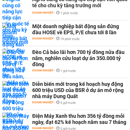
tế cho chu kỳ tăng trưởng mới
DOANH NGHIỆP
-
1 phút trước
Một doanh nghiệp bất động sản đứng
đầu HOSE về EPS, P/E chưa tới 8 lần
DOANH NGHIỆP
-
19 phút trước
Đèo Cả báo lãi hơn 700 tỷ đồng nửa đầu
năm, nghiên cứu loạt dự án 350.000 tỷ
đồng
DOANH NGHIỆP
-
1 giờ trước
Diễn biến mới trong kế hoạch huy động
600 triệu USD của BSR ở dự án mở rộng
nhà máy Dung Quất
DOANH NGHIỆP
-
5 giờ trước
Điện Máy Xanh thu hơn 356 tỷ đồng mỗi
ngày, đạt 62% kế hoạch năm sau 7 tháng
DOANH NGHIỆP
-
5 giờ trước