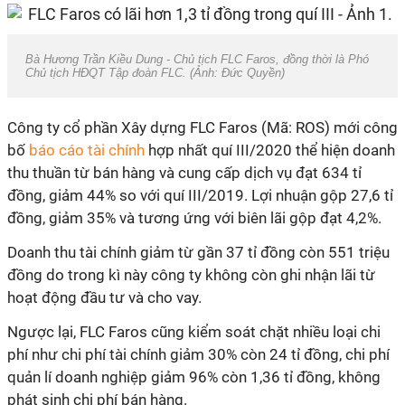
Bà Hương Trần Kiều Dung - Chủ tịch FLC Faros, đồng thời là Phó
Chủ tịch HĐQT Tập đoàn FLC. (Ảnh: Đức Quyền)
Công ty cổ phần Xây dựng FLC Faros (Mã: ROS) mới công
bố
báo cáo tài chính
hợp nhất quí III/2020 thể hiện doanh
thu thuần từ bán hàng và cung cấp dịch vụ đạt 634 tỉ
đồng, giảm 44% so với quí III/2019. Lợi nhuận gộp 27,6 tỉ
đồng, giảm 35% và tương ứng với biên lãi gộp đạt 4,2%.
Doanh thu tài chính giảm từ gần 37 tỉ đồng còn 551 triệu
đồng do trong kì này công ty không còn ghi nhận lãi từ
hoạt động đầu tư và cho vay.
Ngược lại, FLC Faros cũng kiểm soát chặt nhiều loại chi
phí như chi phí tài chính giảm 30% còn 24 tỉ đồng, chi phí
quản lí doanh nghiệp giảm 96% còn 1,36 tỉ đồng, không
phát sinh chi phí bán hàng.