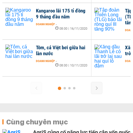
75 tỉ đồng
Tập đoàn Thiên Long
ăm
(TLG) báo lãi ròng quí III
tăng 90%
0 | 16/11/2020
DOANH NGHIỆP
-
11:00 | 11/11/2020
i giữa hai
Xăng dầu Thanh Lễ có lãi
trở lại sau hai quí lỗ đậm
DOANH NGHIỆP
-
0 | 10/11/2020
10:00 | 06/11/2020
Cùng chuyên mục
AgriS củng cố năng lực tiếp cận vốn quốc