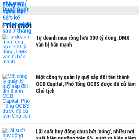
Tin mới
Tự doanh mua ròng hơn 300 tỷ đồng, DMX
vẫn bị bán mạnh
Một công ty quản lý quỹ sắp đổi tên thành
OCB Capital, Phó Tổng OCBS được đề cử làm
Chủ tịch
Lãi suất huy động chưa bớt 'nóng', nhiều nơi
xuất hiện ngưỡng trên 9%, vượt xa biểu niêm