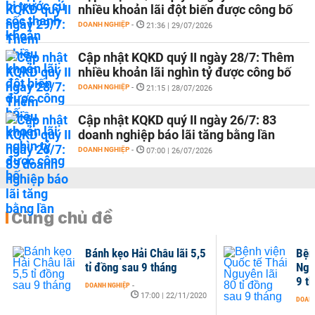
nhiều khoản lãi đột biến được công bố
DOANH NGHIỆP
-
21:36 | 29/07/2026
Cập nhật KQKD quý II ngày 28/7: Thêm
nhiều khoản lãi nghìn tỷ được công bố
DOANH NGHIỆP
-
21:15 | 28/07/2026
Cập nhật KQKD quý II ngày 26/7: 83
doanh nghiệp báo lãi tăng bằng lần
DOANH NGHIỆP
-
07:00 | 26/07/2026
Cùng chủ đề
âu lãi 5,5
Bệnh viện Quốc tế Thái
tháng
Nguyên lãi 80 tỉ đồng sau
9 tháng
0 | 22/11/2020
DOANH NGHIỆP
-
10:00 | 13/11/2020