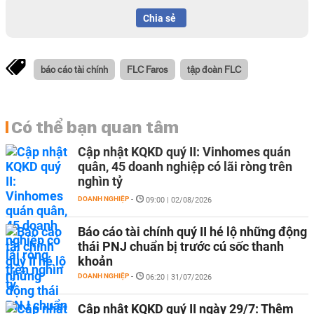
Chia sẻ
báo cáo tài chính
FLC Faros
tập đoàn FLC
Có thể bạn quan tâm
Cập nhật KQKD quý II: Vinhomes quán
quân, 45 doanh nghiệp có lãi ròng trên
nghìn tỷ
DOANH NGHIỆP
-
09:00 | 02/08/2026
Báo cáo tài chính quý II hé lộ những động
thái PNJ chuẩn bị trước cú sốc thanh
khoản
DOANH NGHIỆP
-
06:20 | 31/07/2026
Cập nhật KQKD quý II ngày 29/7: Thêm