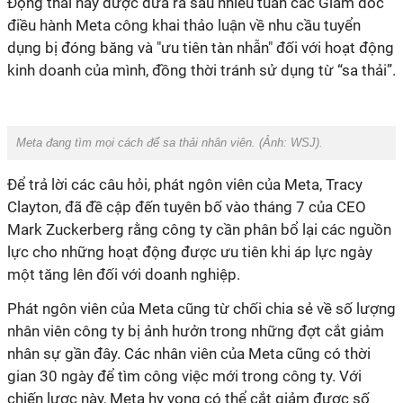
Động thái này được đưa ra sau nhiều tuần các Giám đốc
điều hành Meta công khai thảo luận về nhu cầu tuyển
dụng bị đóng băng và "ưu tiên tàn nhẫn" đối với hoạt động
kinh doanh của mình, đồng thời tránh sử dụng từ “sa thải”.
Meta đang tìm mọi cách để sa thải nhân viên. (Ảnh:
WSJ
).
Để trả lời các câu hỏi, phát ngôn viên của Meta, Tracy
Clayton, đã đề cập đến tuyên bố vào tháng 7 của CEO
Mark Zuckerberg rằng công ty cần phân bổ lại các nguồn
lực cho những hoạt động được ưu tiên khi áp lực ngày
một tăng lên đối với doanh nghiệp.
Phát ngôn viên của Meta cũng từ chối chia sẻ về số lượng
nhân viên công ty bị ảnh hưởn trong những đợt cắt giảm
nhân sự gần đây. Các nhân viên của Meta cũng có thời
gian 30 ngày để tìm công việc mới trong công ty. Với
chiến lược này, Meta hy vọng có thể cắt giảm được số