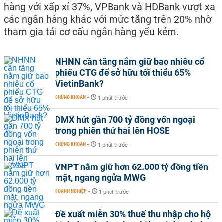
hàng với xấp xỉ 37%, VPBank và HDBank vượt xa
các ngân hàng khác với mức tăng trên 20% nhờ
tham gia tái cơ cấu ngân hàng yếu kém.
NHNN cần tăng nắm giữ bao nhiêu cổ
phiếu CTG để sở hữu tối thiểu 65%
VietinBank?
CHỨNG KHOÁN
-
1 phút trước
DMX hút gần 700 tỷ đồng vốn ngoại
trong phiên thứ hai lên HOSE
CHỨNG KHOÁN
-
1 phút trước
VNPT nắm giữ hơn 62.000 tỷ đồng tiền
mặt, ngang ngửa MWG
DOANH NGHIỆP
-
1 phút trước
Đề xuất miễn 30% thuế thu nhập cho hộ