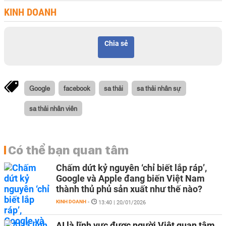
KINH DOANH
Chia sẻ
Google
facebook
sa thải
sa thải nhân sự
sa thải nhân viên
Có thể bạn quan tâm
Chấm dứt kỷ nguyên ‘chỉ biết lắp ráp’,
Google và Apple đang biến Việt Nam
thành thủ phủ sản xuất như thế nào?
KINH DOANH
-
13:40 | 20/01/2026
AI là lĩnh vực được người Việt quan tâm