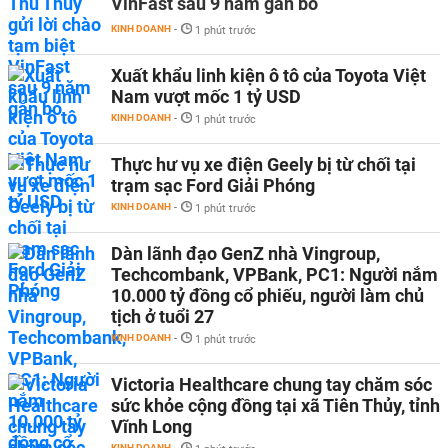
VinFast sau 9 năm gắn bó
KINH DOANH
-
1 phút trước
Xuất khẩu linh kiện ô tô của Toyota Việt
Nam vượt mốc 1 tỷ USD
KINH DOANH
-
1 phút trước
Thực hư vụ xe điện Geely bị từ chối tại
trạm sạc Ford Giải Phóng
KINH DOANH
-
1 phút trước
Dàn lãnh đạo GenZ nhà Vingroup,
Techcombank, VPBank, PC1: Người nắm
10.000 tỷ đồng cổ phiếu, người làm chủ
tịch ở tuổi 27
KINH DOANH
-
1 phút trước
Victoria Healthcare chung tay chăm sóc
sức khỏe cộng đồng tại xã Tiên Thủy, tỉnh
Vĩnh Long
KINH DOANH