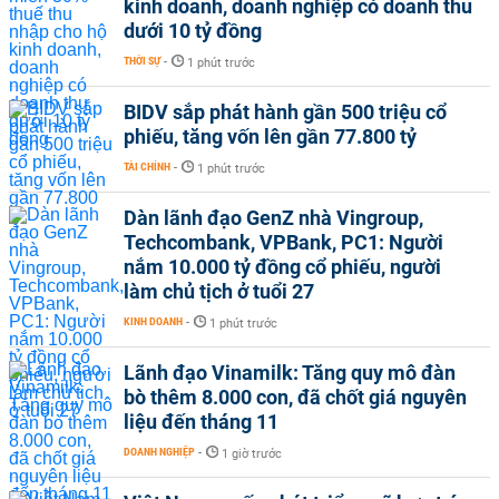
kinh doanh, doanh nghiệp có doanh thu
dưới 10 tỷ đồng
THỜI SỰ
-
1 phút trước
BIDV sắp phát hành gần 500 triệu cổ
phiếu, tăng vốn lên gần 77.800 tỷ
TÀI CHÍNH
-
1 phút trước
Dàn lãnh đạo GenZ nhà Vingroup,
Techcombank, VPBank, PC1: Người
nắm 10.000 tỷ đồng cổ phiếu, người
làm chủ tịch ở tuổi 27
KINH DOANH
-
1 phút trước
Lãnh đạo Vinamilk: Tăng quy mô đàn
bò thêm 8.000 con, đã chốt giá nguyên
liệu đến tháng 11
DOANH NGHIỆP
-
1 giờ trước