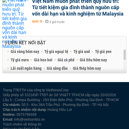
Việt Nam muốn phát triển quỹ hưu trí:
Từ tiết kiệm gia đình thành nguồn cấp
vốn dài hạn và kinh nghiệm từ Malaysia
QUỐC TẾ
-
3 giờ trước
LIÊN KẾT NỔI BẬT
Giá vàng hôm nay
Tỷ giá ngoại tệ
Tỷ giá usd
Tỷ giá yen
Tỷ giá euro
Giá heo hơi
Giá cà phê
Giá tiêu hôm nay
Lãi suất ngân hàng
Giá xăng dầu
Giá thép hôm nay
Giá sầu riêng
Giá thịt heo
Giá gạo
Giá cao su
Best Retail Brokers
Diễn đàn đầu tư Việt Nam 2026
Trang TTĐTTH của công ty VietNewsCorp
Giấy phép số 3323/GP-TTĐT do Sở VH&TT TP.HCM cấp ngày 20/3/2026
Lầu 5 - Compa Building - 293 Điện Biên Phủ - Phường Gia Định - TP.HCM
Chi nhánh:
Số 5 - Khu 38A Trần Phú - Phường Ba Đình - TP. Hà Nội
Chịu trách nhiệm nội dung:
Hoàng Hữu Lợi
Hotline:
0975798489
Email:
info@vietnambiz.vn
Trách nhiệm về thông tin