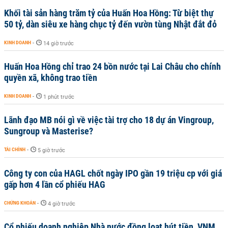
Khối tài sản hàng trăm tỷ của Huấn Hoa Hồng: Từ biệt thự
50 tỷ, dàn siêu xe hàng chục tỷ đến vườn tùng Nhật đắt đỏ
KINH DOANH
-
14 giờ trước
Huấn Hoa Hồng chỉ trao 24 bồn nước tại Lai Châu cho chính
quyền xã, không trao tiền
KINH DOANH
-
1 phút trước
Lãnh đạo MB nói gì về việc tài trợ cho 18 dự án Vingroup,
Sungroup và Masterise?
TÀI CHÍNH
-
5 giờ trước
Công ty con của HAGL chốt ngày IPO gần 19 triệu cp với giá
gấp hơn 4 lần cổ phiếu HAG
CHỨNG KHOÁN
-
4 giờ trước
Cổ phiếu doanh nghiệp Nhà nước đồng loạt hút tiền, VNM,