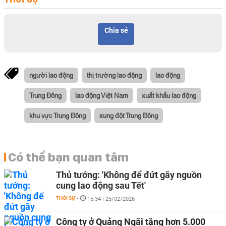
Chia sẻ
người lao động
thị trường lao động
lao động
Trung Đông
lao động Việt Nam
xuất khẩu lao động
khu vực Trung Đông
xung đột Trung Đông
Có thể bạn quan tâm
Thủ tướng: 'Không để đứt gãy nguồn
cung lao động sau Tết'
THỜI SỰ
-
15:34 | 25/02/2026
Công ty ở Quảng Ngãi tặng hơn 5.000