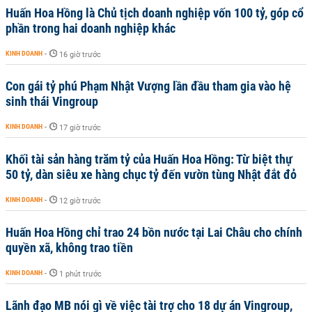
Huấn Hoa Hồng là Chủ tịch doanh nghiệp vốn 100 tỷ, góp cổ
phần trong hai doanh nghiệp khác
KINH DOANH
-
16 giờ trước
Con gái tỷ phú Phạm Nhật Vượng lần đầu tham gia vào hệ
sinh thái Vingroup
KINH DOANH
-
17 giờ trước
Khối tài sản hàng trăm tỷ của Huấn Hoa Hồng: Từ biệt thự
50 tỷ, dàn siêu xe hàng chục tỷ đến vườn tùng Nhật đắt đỏ
KINH DOANH
-
12 giờ trước
Huấn Hoa Hồng chỉ trao 24 bồn nước tại Lai Châu cho chính
quyền xã, không trao tiền
KINH DOANH
-
1 phút trước
Lãnh đạo MB nói gì về việc tài trợ cho 18 dự án Vingroup,