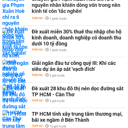
nguyên nhân khiến dòng vốn trong nền
kinh tế còn 'tắc nghẽn'
THỜI SỰ
-
1 phút trước
Đề xuất miễn 30% thuế thu nhập cho hộ
kinh doanh, doanh nghiệp có doanh thu
dưới 10 tỷ đồng
THỜI SỰ
-
1 phút trước
Giải ngân đầu tư công quý III: Khi các
siêu dự án áp sát 'vạch đích'
THỜI SỰ
-
3 giờ trước
Đề xuất 28 khu đô thị nén dọc đường sắt
TP HCM - Cần Thơ
THỜI SỰ
-
3 giờ trước
TP HCM tính xây trung tâm thương mại,
bãi xe ngầm ở Bến Thành
THỜI SỰ
-
13 giờ trước