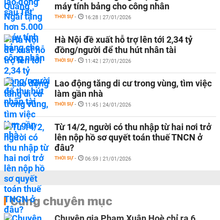
máy tính bảng cho công nhân
THỜI SỰ
-
16:28 | 27/01/2026
Hà Nội đề xuất hỗ trợ lên tới 2,34 tỷ
đồng/người để thu hút nhân tài
THỜI SỰ
-
11:42 | 27/01/2026
Lao động tăng di cư trong vùng, tìm việc
làm gần nhà
THỜI SỰ
-
11:45 | 24/01/2026
Từ 14/2, người có thu nhập từ hai nơi trở
lên nộp hồ sơ quyết toán thuế TNCN ở
đâu?
THỜI SỰ
-
06:59 | 21/01/2026
Cùng chuyên mục
Chuyên gia Phạm Xuân Hoè chỉ ra 6