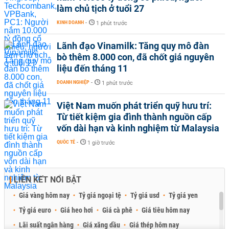
làm chủ tịch ở tuổi 27
KINH DOANH
-
1 phút trước
Lãnh đạo Vinamilk: Tăng quy mô đàn
bò thêm 8.000 con, đã chốt giá nguyên
liệu đến tháng 11
DOANH NGHIỆP
-
1 phút trước
Việt Nam muốn phát triển quỹ hưu trí:
Từ tiết kiệm gia đình thành nguồn cấp
vốn dài hạn và kinh nghiệm từ Malaysia
QUỐC TẾ
-
1 giờ trước
LIÊN KẾT NỔI BẬT
Giá vàng hôm nay
Tỷ giá ngoại tệ
Tỷ giá usd
Tỷ giá yen
Tỷ giá euro
Giá heo hơi
Giá cà phê
Giá tiêu hôm nay
Lãi suất ngân hàng
Giá xăng dầu
Giá thép hôm nay