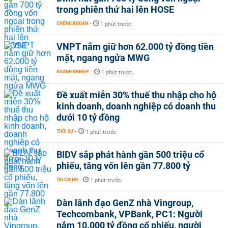
trong phiên thứ hai lên HOSE
CHỨNG KHOÁN
-
1 phút trước
VNPT nắm giữ hơn 62.000 tỷ đồng tiền
mặt, ngang ngửa MWG
DOANH NGHIỆP
-
1 phút trước
Đề xuất miễn 30% thuế thu nhập cho hộ
kinh doanh, doanh nghiệp có doanh thu
dưới 10 tỷ đồng
THỜI SỰ
-
1 phút trước
BIDV sắp phát hành gần 500 triệu cổ
phiếu, tăng vốn lên gần 77.800 tỷ
TÀI CHÍNH
-
1 phút trước
Dàn lãnh đạo GenZ nhà Vingroup,
Techcombank, VPBank, PC1: Người
nắm 10.000 tỷ đồng cổ phiếu, người