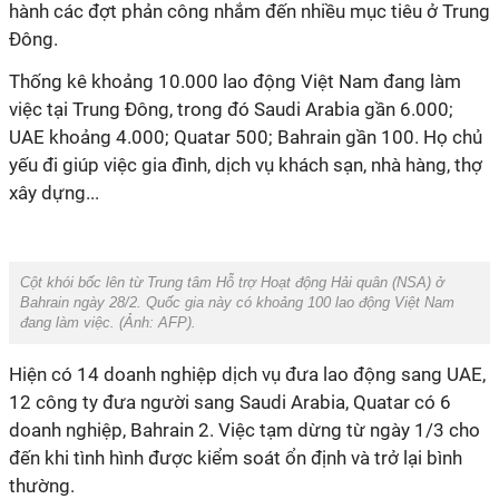
hành các đợt phản công nhắm đến nhiều mục tiêu ở Trung
Đông.
Thống kê khoảng 10.000 lao động Việt Nam đang làm
việc tại Trung Đông, trong đó Saudi Arabia gần 6.000;
UAE khoảng 4.000; Quatar 500; Bahrain gần 100. Họ chủ
yếu đi giúp việc gia đình, dịch vụ khách sạn, nhà hàng, thợ
xây dựng...
Cột khói bốc lên từ Trung tâm Hỗ trợ Hoạt động Hải quân (NSA) ở
Bahrain ngày 28/2. Quốc gia này có khoảng 100 lao động Việt Nam
đang làm việc. (Ảnh:
AFP
).
Hiện có 14 doanh nghiệp dịch vụ đưa lao động sang UAE,
12 công ty đưa người sang Saudi Arabia, Quatar có 6
doanh nghiệp, Bahrain 2. Việc tạm dừng từ ngày 1/3 cho
đến khi tình hình được kiểm soát ổn định và trở lại bình
thường.