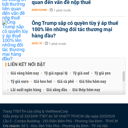
quan đến vấn đề nộp thuế
KINH DOANH
-
1 phút trước
Ông Trump sắp có quyền tùy ý áp thuế
100% lên những đối tác thương mại
hàng đầu?
QUỐC TẾ
-
1 phút trước
LIÊN KẾT NỔI BẬT
Giá vàng hôm nay
Tỷ giá ngoại tệ
Tỷ giá usd
Tỷ giá yen
Tỷ giá euro
Giá heo hơi
Giá cà phê
Giá tiêu hôm nay
Lãi suất ngân hàng
Giá xăng dầu
Giá thép hôm nay
Giá sầu riêng
Giá thịt heo
Giá gạo
Giá cao su
Best Retail Brokers
Diễn đàn đầu tư Việt Nam 2026
Trang TTĐTTH của công ty VietNewsCorp
Giấy phép số 3323/GP-TTĐT do Sở VH&TT TP.HCM cấp ngày 20/3/2026
Lầu 5 - Compa Building - 293 Điện Biên Phủ - Phường Gia Định - TP.HCM
Chi nhánh:
Số 5 - Khu 38A Trần Phú - Phường Ba Đình - TP. Hà Nội