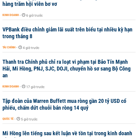
hàng trăm hội viên bơ vơ
KINH DOANH
-
6 giờ trước
VPBank điều chỉnh giảm lãi suất trên biểu tại nhiều kỳ hạn
trong tháng 8
TÀI CHÍNH
-
4 giờ trước
Thanh tra Chính phủ chỉ ra loạt vi phạm tại Bảo Tín Mạnh
Hải, Mi Hồng, PNJ, SJC, DOJI, chuyển hồ sơ sang Bộ Công
an
KINH DOANH
-
17 giờ trước
Tập đoàn của Warren Buffett mua ròng gần 20 tỷ USD cổ
phiếu, chấm dứt chuỗi bán ròng 14 quý
QUỐC TẾ
-
5 giờ trước
Mi Hồng lên tiếng sau kết luận về tồn tại trong kinh doanh