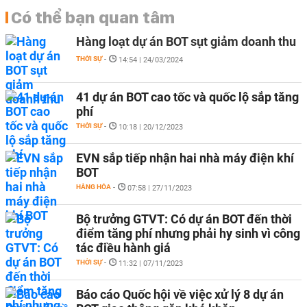
Có thể bạn quan tâm
Hàng loạt dự án BOT sụt giảm doanh thu
THỜI SỰ
-
14:54 | 24/03/2024
41 dự án BOT cao tốc và quốc lộ sắp tăng
phí
THỜI SỰ
-
10:18 | 20/12/2023
EVN sắp tiếp nhận hai nhà máy điện khí
BOT
HÀNG HÓA
-
07:58 | 27/11/2023
Bộ trưởng GTVT: Có dự án BOT đến thời
điểm tăng phí nhưng phải hy sinh vì công
tác điều hành giá
THỜI SỰ
-
11:32 | 07/11/2023
Báo cáo Quốc hội về việc xử lý 8 dự án