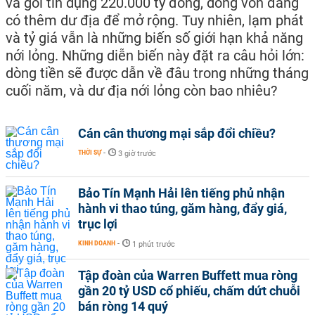
và gói tín dụng 220.000 tỷ đồng, dòng vốn đang
có thêm dư địa để mở rộng. Tuy nhiên, lạm phát
và tỷ giá vẫn là những biến số giới hạn khả năng
nới lỏng. Những diễn biến này đặt ra câu hỏi lớn:
dòng tiền sẽ được dẫn về đâu trong những tháng
cuối năm, và dư địa nới lỏng còn bao nhiêu?
Cán cân thương mại sắp đổi chiều?
THỜI SỰ
-
3 giờ trước
Bảo Tín Mạnh Hải lên tiếng phủ nhận
hành vi thao túng, găm hàng, đẩy giá,
trục lợi
KINH DOANH
-
1 phút trước
Tập đoàn của Warren Buffett mua ròng
gần 20 tỷ USD cổ phiếu, chấm dứt chuỗi
bán ròng 14 quý