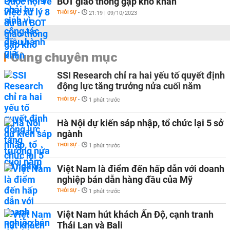
BOT giao thông gặp khó khăn
THỜI SỰ
-
21:19 | 09/10/2023
Cùng chuyên mục
SSI Research chỉ ra hai yếu tố quyết định
động lực tăng trưởng nửa cuối năm
THỜI SỰ
-
1 phút trước
Hà Nội dự kiến sáp nhập, tổ chức lại 5 sở
ngành
THỜI SỰ
-
1 phút trước
Việt Nam là điểm đến hấp dẫn với doanh
nghiệp bán dẫn hàng đầu của Mỹ
THỜI SỰ
-
1 phút trước
Việt Nam hút khách Ấn Độ, cạnh tranh
Thái Lan và Bali