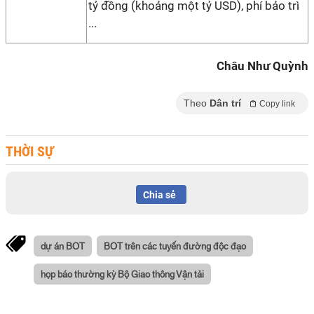
tỷ đồng (khoảng một tỷ USD), phí bảo trì
...
Châu Như Quỳnh
Theo
Dân trí
Copy link
THỜI SỰ
Chia sẻ
dự án BOT
BOT trên các tuyến đường độc đạo
họp báo thường kỳ Bộ Giao thông Vận tải