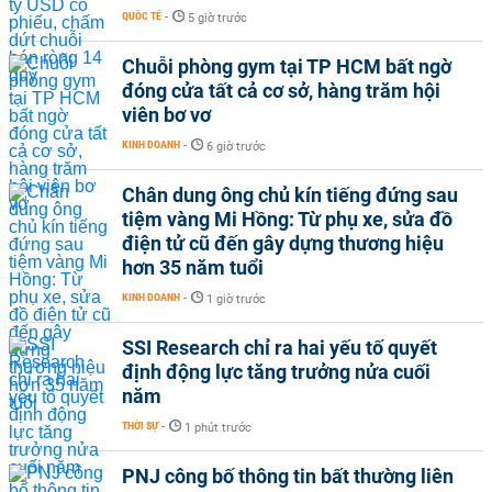
QUỐC TẾ
-
5 giờ trước
Chuỗi phòng gym tại TP HCM bất ngờ
đóng cửa tất cả cơ sở, hàng trăm hội
viên bơ vơ
KINH DOANH
-
6 giờ trước
Chân dung ông chủ kín tiếng đứng sau
tiệm vàng Mi Hồng: Từ phụ xe, sửa đồ
điện tử cũ đến gây dựng thương hiệu
hơn 35 năm tuổi
KINH DOANH
-
1 giờ trước
SSI Research chỉ ra hai yếu tố quyết
định động lực tăng trưởng nửa cuối
năm
THỜI SỰ
-
1 phút trước
PNJ công bố thông tin bất thường liên