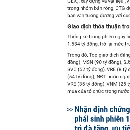
GEX), xây dựng và vật liệu (
trong nhóm bán ròng, CTG dù c
bán vẫn tương đương với cuố
Giao dịch thỏa thuận tr
Thống kê trong phiên ngày hô
1.534 tỷ đồng, trở lại mức tr
Trong đó, Top giao dịch đán
đồng), MSN (90 tỷ đồng), SJS
SVC (52 tỷ đồng), VRE (8 tỷ
(54 tỷ đồng); NĐT nước ngoà
VRE (35 tỷ đồng), VNM (25 
mua của tổ chức trong nước 
Nhận định chứng
phái sinh phiên 
trì đà tăng, ưu t