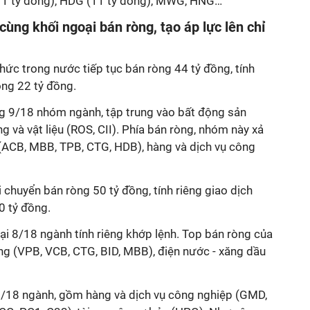
(11 tỷ đồng), HDG (11 tỷ đồng), MWG, HNG…
ùng khối ngoại bán ròng, tạo áp lực lên chỉ
chức trong nước tiếp tục bán ròng 44 tỷ đồng, tính
òng 22 tỷ đồng.
g 9/18 nhóm ngành, tập trung vào bất động sản
g và vật liệu (ROS, CII). Phía bán ròng, nhóm này xả
ACB, MBB, TPB, CTG, HDB), hàng và dịch vụ công
chuyển bán ròng 50 tỷ đồng, tính riêng giao dịch
0 tỷ đồng.
ại 8/18 ngành tính riêng khớp lệnh. Top bán ròng của
g (VPB, VCB, CTG, BID, MBB), điện nước - xăng dầu
0/18 ngành, gồm hàng và dịch vụ công nghiệp (GMD,