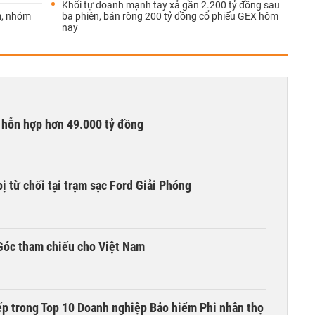
Khối tự doanh mạnh tay xả gần 2.200 tỷ đồng sau
m, nhóm
ba phiên, bán ròng 200 tỷ đồng cổ phiếu GEX hôm
nay
 hỗn hợp hơn 49.000 tỷ đồng
ị từ chối tại trạm sạc Ford Giải Phóng
Góc tham chiếu cho Việt Nam
ếp trong Top 10 Doanh nghiệp Bảo hiểm Phi nhân thọ