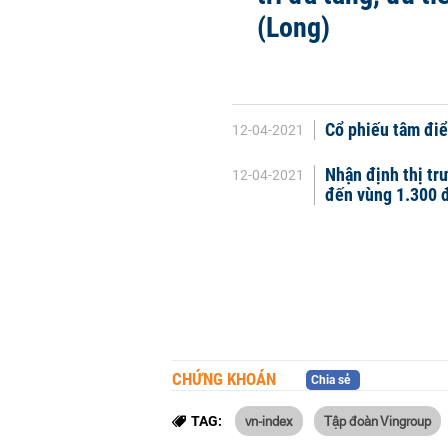
(Long)
Cổ phiếu tâm đi
12-04-2021
Nhận định thị tr
12-04-2021
đến vùng 1.300 
CHỨNG KHOÁN
Chia sẻ
vn-index
Tập đoàn Vingroup
TAG: