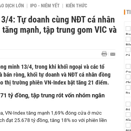
AO DỊCH LỚN
IPO - NIÊM YẾT
KIẾN THỨC
T
13/4: Tự doanh cùng NĐT cá nhân
 tăng mạnh, tập trung gom VIC và
g minh 13/4, trong khi khối ngoại và các tổ
đà bán ròng, khối tự doanh và NĐT cá nhân đồng
ào thị trường phiên VN-Index bật tăng 21 điểm.
71 tỷ đồng, tập trung rót vốn nhóm ngân
qua, VN-Index tăng mạnh 1,69% đóng cửa ở mức
ịch đạt 25.678 tỷ đồng, tăng 18% so với phiên liền