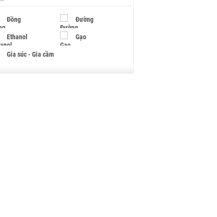
Đồng
Đường
Ethanol
Gạo
Gia súc - Gia cầm
Giấy
Gỗ
Hạt điều
Hồ tiêu - Hạt tiêu
Khí đốt
Kim loại khác
Mắc ca
Muối
Ngũ cốc
Nhựa - Hạt nhựa
Palladium
Phân bón