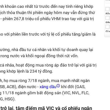
anh khoản cao nhất từ trước đến nay tính riêng khớp
 dịch thỏa thuận thì phiên ngày hôm nay vẫn đứng thứ
 phiên 267,8 triệu cổ phiếu VHM trao tay với giá trị
so với phiên liền trước với tỷ lệ cổ phiếu tăng/giảm là
rường, nhà đầu tư cá nhân và khối tự doanh quay lại
trong nước và khối ngoại đồng thời rút vốn.
á nhâa, hoạt động mua ròng áp đảo trở lại với giá trị
ng khớp lệnh là 234 tỷ đồng.
ệnh, họ mua ròng 7/18 ngành, mua mạnh nhất ngân
SB, ACB), điện nước -
xăng dầu
khí đốt (GAS,
g 11/18 ngành gồm bất động sản (VIC, NVL, FLC,
G, HSG).
trở lại, tâm điểm mã VIC và cổ phiếu ngân