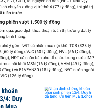
VCG, PC1, C32), tài nguyên cơ bản (HPG). Như vậy
ó chuyển xuống vị trí thứ 4 (77 tỷ đồng), thì giá trị
i tuần trước.
ong phiên vượt 1.500 tỷ đồng
m qua, giao dịch thỏa thuận toàn thị trường đạt tỷ
ung bình tháng.
g chú ý gồm NĐT cá nhân mua nội khối TCB (328 tỷ
 (60 tỷ đồng), VJC (60 tỷ đồng), NVL (56 tỷ đồng),
 đồng); NĐT cá nhân bán cho tổ chức trong nước IMP
i mua nội khối MSN (16 tỷ đồng), VHM (49 tỷ đồng),
tỷ đồng) và E1VFVN30 (18 tỷ đồng); NĐT nước ngoài
VIC (126 tỷ đồng).
 khoán
13/4: Duy
iên Mua