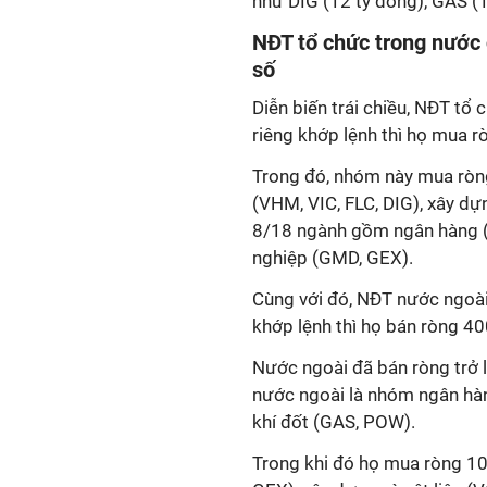
như DIG (12 tỷ đồng), GAS 
NĐT tổ chức trong nước c
số
Diễn biến trái chiều, NĐT tổ 
riêng khớp lệnh thì họ mua r
Trong đó, nhóm này mua ròn
(VHM, VIC, FLC, DIG), xây dựn
8/18 ngành gồm ngân hàng (
nghiệp (GMD, GEX).
Cùng với đó, NĐT nước ngoài 
khớp lệnh thì họ bán ròng 40
Nước ngoài đã bán ròng trở l
nước ngoài là nhóm ngân hàn
khí đốt (GAS, POW).
Trong khi đó họ mua ròng 1