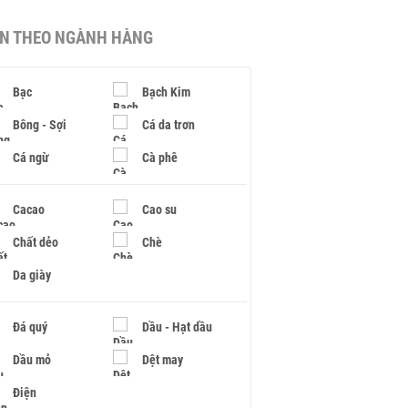
IN THEO NGÀNH HÀNG
Bạc
Bạch Kim
Bông - Sợi
Cá da trơn
Cá ngừ
Cà phê
Cacao
Cao su
Chất dẻo
Chè
Da giày
Đá quý
Dầu - Hạt dầu
Dầu mỏ
Dệt may
Điện