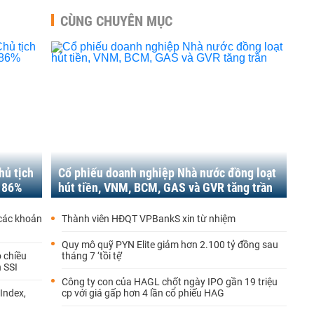
CÙNG CHUYÊN MỤC
hủ tịch
Cổ phiếu doanh nghiệp Nhà nước đồng loạt
g 86%
hút tiền, VNM, BCM, GAS và GVR tăng trần
các khoản
Thành viên HĐQT VPBankS xin từ nhiệm
Quy mô quỹ PYN Elite giảm hơn 2.100 tỷ đồng sau
 chiều
tháng 7 ‘tồi tệ’
h SSI
Công ty con của HAGL chốt ngày IPO gần 19 triệu
Index,
cp với giá gấp hơn 4 lần cổ phiếu HAG