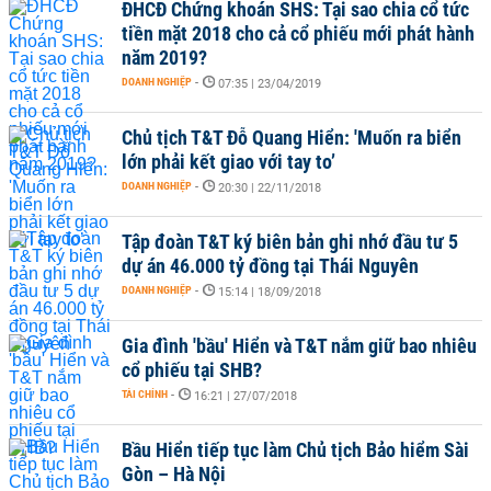
ĐHCĐ Chứng khoán SHS: Tại sao chia cổ tức
tiền mặt 2018 cho cả cổ phiếu mới phát hành
năm 2019?
DOANH NGHIỆP
-
07:35 | 23/04/2019
Chủ tịch T&T Đỗ Quang Hiển: 'Muốn ra biển
lớn phải kết giao với tay to’
DOANH NGHIỆP
-
20:30 | 22/11/2018
Tập đoàn T&T ký biên bản ghi nhớ đầu tư 5
dự án 46.000 tỷ đồng tại Thái Nguyên
DOANH NGHIỆP
-
15:14 | 18/09/2018
Gia đình 'bầu' Hiển và T&T nắm giữ bao nhiêu
cổ phiếu tại SHB?
TÀI CHÍNH
-
16:21 | 27/07/2018
Bầu Hiển tiếp tục làm Chủ tịch Bảo hiểm Sài
Gòn – Hà Nội