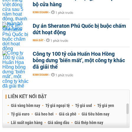
bộ cửa hàng
KINH DOANH
-
1 phút trước
Dự án Sheraton Phú Quốc bị buộc chấm
dứt hoạt động
NHÀ ĐẤT
-
1 phút trước
Công ty 100 tỷ của Huấn Hoa Hồng
bỗng dưng ‘biến mất’, một công ty khác
đã giải thể
KINH DOANH
-
1 phút trước
LIÊN KẾT NỔI BẬT
Giá vàng hôm nay
Tỷ giá ngoại tệ
Tỷ giá usd
Tỷ giá yen
Tỷ giá euro
Giá heo hơi
Giá cà phê
Giá tiêu hôm nay
Lãi suất ngân hàng
Giá xăng dầu
Giá thép hôm nay
Giá sầu riêng
Giá thịt heo
Giá gạo
Giá cao su