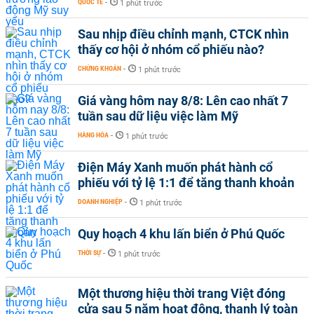
QUỐC TẾ
-
1 phút trước
Sau nhịp điều chỉnh mạnh, CTCK nhìn
thấy cơ hội ở nhóm cổ phiếu nào?
CHỨNG KHOÁN
-
1 phút trước
Giá vàng hôm nay 8/8: Lên cao nhất 7
tuần sau dữ liệu việc làm Mỹ
HÀNG HÓA
-
1 phút trước
Điện Máy Xanh muốn phát hành cổ
phiếu với tỷ lệ 1:1 để tăng thanh khoản
DOANH NGHIỆP
-
1 phút trước
Quy hoạch 4 khu lấn biển ở Phú Quốc
THỜI SỰ
-
1 phút trước
Một thương hiệu thời trang Việt đóng
cửa sau 5 năm hoạt động, thanh lý toàn