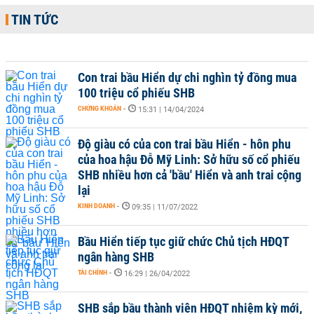
TIN TỨC
Con trai bầu Hiển dự chi nghìn tỷ đồng mua
100 triệu cổ phiếu SHB
CHỨNG KHOÁN
-
15:31 | 14/04/2024
Độ giàu có của con trai bầu Hiển - hôn phu
của hoa hậu Đỗ Mỹ Linh: Sở hữu số cổ phiếu
SHB nhiều hơn cả 'bầu' Hiển và anh trai cộng
lại
KINH DOANH
-
09:35 | 11/07/2022
Bầu Hiển tiếp tục giữ chức Chủ tịch HĐQT
ngân hàng SHB
TÀI CHÍNH
-
16:29 | 26/04/2022
SHB sắp bầu thành viên HĐQT nhiệm kỳ mới,