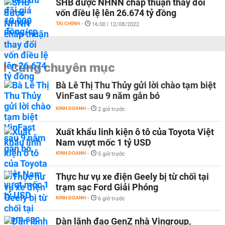
SHB được NHNN chấp thuận thay đổi
vốn điều lệ lên 26.674 tỷ đồng
TÀI CHÍNH
-
16:00 | 12/08/2022
Cùng chuyên mục
Bà Lê Thị Thu Thủy gửi lời chào tạm biệt
VinFast sau 9 năm gắn bó
KINH DOANH
-
2 giờ trước
Xuất khẩu linh kiện ô tô của Toyota Việt
Nam vượt mốc 1 tỷ USD
KINH DOANH
-
5 giờ trước
Thực hư vụ xe điện Geely bị từ chối tại
trạm sạc Ford Giải Phóng
KINH DOANH
-
6 giờ trước
Dàn lãnh đạo GenZ nhà Vingroup,