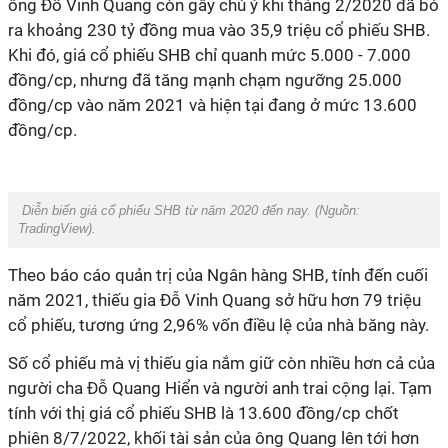
ông Đỗ Vinh Quang còn gây chú ý khi tháng 2/2020 đã bỏ
ra khoảng 230 tỷ đồng mua vào 35,9 triệu cổ phiếu SHB.
Khi đó, giá cổ phiếu SHB chỉ quanh mức 5.000 - 7.000
đồng/cp, nhưng đã tăng mạnh chạm ngưỡng 25.000
đồng/cp vào năm 2021 và hiện tại đang ở mức 13.600
đồng/cp.
Diễn biến giá cổ phiếu SHB từ năm 2020 đến nay. (Nguồn:
TradingView).
Theo báo cáo quản trị của Ngân hàng SHB, tính đến cuối
năm 2021, thiếu gia Đỗ Vinh Quang sở hữu hơn 79 triệu
cổ phiếu, tương ứng 2,96% vốn điều lệ của nhà băng này.
Số cổ phiếu mà vị thiếu gia nắm giữ còn nhiều hơn cả của
người cha Đỗ Quang Hiển và người anh trai cộng lại. Tạm
tính với thị giá cổ phiếu SHB là 13.600 đồng/cp chốt
phiên 8/7/2022, khối tài sản của ông Quang lên tới hơn