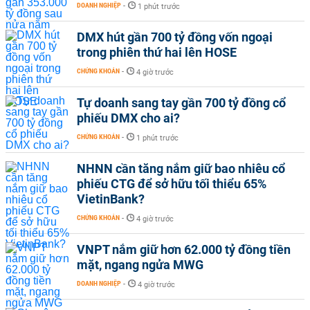
DOANH NGHIỆP
-
1 phút trước
DMX hút gần 700 tỷ đồng vốn ngoại
trong phiên thứ hai lên HOSE
CHỨNG KHOÁN
-
4 giờ trước
Tự doanh sang tay gần 700 tỷ đồng cổ
phiếu DMX cho ai?
CHỨNG KHOÁN
-
1 phút trước
NHNN cần tăng nắm giữ bao nhiêu cổ
phiếu CTG để sở hữu tối thiểu 65%
VietinBank?
CHỨNG KHOÁN
-
4 giờ trước
VNPT nắm giữ hơn 62.000 tỷ đồng tiền
mặt, ngang ngửa MWG
DOANH NGHIỆP
-
4 giờ trước