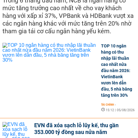
Trong 6 tháng đầu năm, NCB là ngân hàng có
mức tăng trưởng cao nhất về cho vay khách
hàng với xấp xỉ 37%, VPBank và HDBank vượt xa
các ngân hàng khác với mức tăng trên 20% nhờ
tham gia tái cơ cấu ngân hàng yếu kém.
TOP 10 ngân
hàng có thu
nhập lãi thuần
cao nhất nửa
đầu năm 2026:
VietinBank
vươn lên dẫn
đầu, 5 nhà băng
tăng trên 30%
TÀI CHÍNH
-
15:12 | 05/08/2026
EVN đã xóa sạch lỗ lũy kế, thu gần
353.000 tỷ đồng sau nửa năm