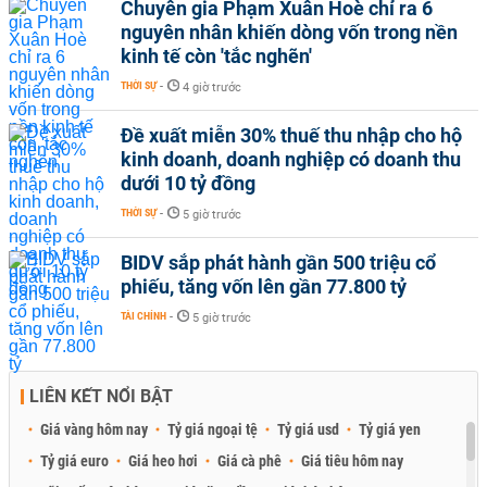
Chuyên gia Phạm Xuân Hoè chỉ ra 6
nguyên nhân khiến dòng vốn trong nền
kinh tế còn 'tắc nghẽn'
THỜI SỰ
-
4 giờ trước
Đề xuất miễn 30% thuế thu nhập cho hộ
kinh doanh, doanh nghiệp có doanh thu
dưới 10 tỷ đồng
THỜI SỰ
-
5 giờ trước
BIDV sắp phát hành gần 500 triệu cổ
phiếu, tăng vốn lên gần 77.800 tỷ
TÀI CHÍNH
-
5 giờ trước
LIÊN KẾT NỔI BẬT
Giá vàng hôm nay
Tỷ giá ngoại tệ
Tỷ giá usd
Tỷ giá yen
Tỷ giá euro
Giá heo hơi
Giá cà phê
Giá tiêu hôm nay