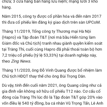
chữa; 3 cửa hàng bán hàng lưu niệm; mạng lưới 3 kho
hàng.
Năm 2015, công ty được cổ phần hóa và đến năm 2017
thì đưa cổ phiếu lên đăng ký giao dịch trên sàn UPCoM.
Tháng 11/2019, Tổng công ty Thương mại Hà Nội
(Hapro) và Tập đoàn T&T (nơi mà bầu Hiển từng làm
Giám đốc và Chủ tịch) tranh nhau giành quyền kiểm soát
tại Tràng Thi, cuối cùng Hapro đã phải thoái toàn bộ hơn
7,2 triệu cổ phiếu (tỷ lệ 53,33%) tại doanh nghiệp này,
theo
Zing News.
Tháng 11/2020, ông Đỗ Vinh Quang được bổ nhiệm làm
Chủ tịch HĐQT thay thế cho ông Bùi Trọng Dân.
Dù vậy, tính đến cuối năm 2021, ông Quang cũng như cả
gia đình vẫn không sở hữu cổ phiếu T12 nào. Cơ cấu cổ
đông của Tràng Thi lúc đó là Tập đoàn T&T góp 20% vào
vốn điều lệ 540 tỷ đồng, ba cá nhân Vũ Trọng Tấn, Lê Anh