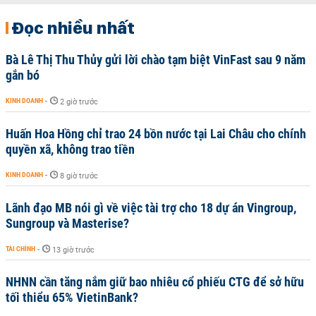
Đọc nhiều nhất
Bà Lê Thị Thu Thủy gửi lời chào tạm biệt VinFast sau 9 năm
gắn bó
KINH DOANH
-
2 giờ trước
Huấn Hoa Hồng chỉ trao 24 bồn nước tại Lai Châu cho chính
quyền xã, không trao tiền
KINH DOANH
-
8 giờ trước
Lãnh đạo MB nói gì về việc tài trợ cho 18 dự án Vingroup,
Sungroup và Masterise?
TÀI CHÍNH
-
13 giờ trước
NHNN cần tăng nắm giữ bao nhiêu cổ phiếu CTG để sở hữu
tối thiểu 65% VietinBank?