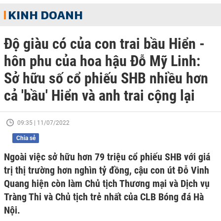
KINH DOANH
Độ giàu có của con trai bầu Hiển -
hôn phu của hoa hậu Đỗ Mỹ Linh:
Sở hữu số cổ phiếu SHB nhiều hơn
cả 'bầu' Hiển và anh trai cộng lại
09:35 | 11/07/2022
Chia sẻ
Ngoài việc sở hữu hơn 79 triệu cổ phiếu SHB với giá
trị thị trường hơn nghìn tỷ đồng, cậu con út Đỗ Vinh
Quang hiện còn làm Chủ tịch Thương mại và Dịch vụ
Tràng Thi và Chủ tịch trẻ nhất của CLB Bóng đá Hà
Nội.