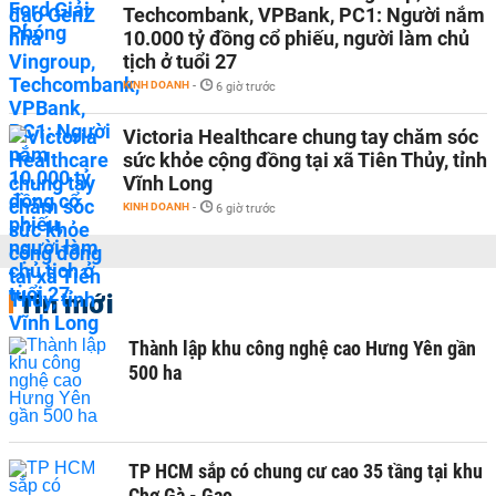
Techcombank, VPBank, PC1: Người nắm
10.000 tỷ đồng cổ phiếu, người làm chủ
tịch ở tuổi 27
KINH DOANH
-
6 giờ trước
Victoria Healthcare chung tay chăm sóc
sức khỏe cộng đồng tại xã Tiên Thủy, tỉnh
Vĩnh Long
KINH DOANH
-
6 giờ trước
Tin mới
Thành lập khu công nghệ cao Hưng Yên gần
500 ha
TP HCM sắp có chung cư cao 35 tầng tại khu
Chợ Gà - Gạo