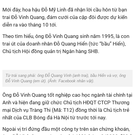
Mới đây, hoa hậu Đỗ Mỹ Linh đã nhận lời cầu hôn từ bạn
trai Đỗ Vinh Quang, đám cưới của cặp đôi được dự kiến
diễn ra vào tháng 10 tới.
Theo tìm hiểu, ông Đỗ Vinh Quang sinh năm 1995, là con
trai út của doanh nhân Đỗ Quang Hiển (tức “bầu” Hiển),
Chủ tịch Hội đồng quản trị Ngân hàng SHB.
Từ trái sang phải: ông Đỗ Quang Vinh (anh trai), bầu Hiển và vợ, ông
Đỗ Vinh Quang (em út). (Ảnh:
Facebook nhân vật).
Ông Đỗ Vinh Quang tốt nghiệp cao học ngành tài chính tại
Anh và hiện đang giữ chức Chủ tịch HĐQT CTCP Thương
mại Dịch vụ Tràng Thi (Mã: T12) đồng thời là Chủ tịch trẻ
nhất của CLB Bóng đá Hà Nội từ trước tới nay.
Ngoài vị trí đứng đầu một công ty trên sàn chứng khoán,