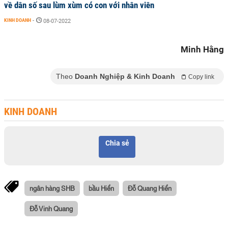
về dân số sau lùm xùm có con với nhân viên
KINH DOANH
-
08-07-2022
Minh Hằng
Theo
Doanh Nghiệp & Kinh Doanh
Copy link
KINH DOANH
Chia sẻ
ngân hàng SHB
bầu Hiển
Đỗ Quang Hiển
Đỗ Vinh Quang