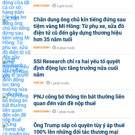
KINH DOANH
-
5 giờ trước
Chân dung ông chủ kín tiếng đứng sau
tiệm vàng Mi Hồng: Từ phụ xe, sửa đồ
điện tử cũ đến gây dựng thương hiệu
hơn 35 năm tuổi
KINH DOANH
-
4 phút trước
SSI Research chỉ ra hai yếu tố quyết
định động lực tăng trưởng nửa cuối
năm
THỜI SỰ
-
1 phút trước
PNJ công bố thông tin bất thường liên
quan đến vấn đề nộp thuế
KINH DOANH
-
1 phút trước
Ông Trump sắp có quyền tùy ý áp thuế
100% lên những đối tác thương mại