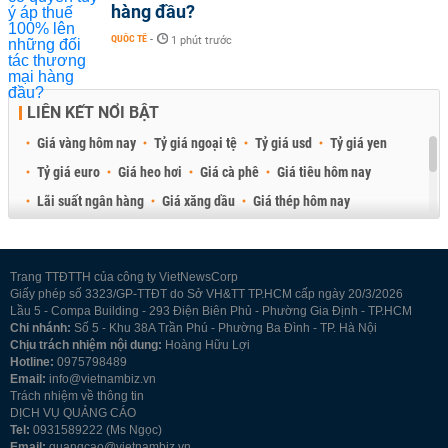
hàng đầu?
QUỐC TẾ
-
1 phút trước
LIÊN KẾT NỔI BẬT
Giá vàng hôm nay
Tỷ giá ngoại tệ
Tỷ giá usd
Tỷ giá yen
Tỷ giá euro
Giá heo hơi
Giá cà phê
Giá tiêu hôm nay
Lãi suất ngân hàng
Giá xăng dầu
Giá thép hôm nay
Giá sầu riêng
Giá thịt heo
Giá gạo
Giá cao su
Best Retail Brokers
Diễn đàn đầu tư Việt Nam 2026
Trang TTĐTTH của công ty VietNewsCorp
Giấy phép số 3323/GP-TTĐT do Sở VH&TT TP.HCM cấp ngày 20/3/2026
Lầu 5 - Compa Building - 293 Điện Biên Phủ - Phường Gia Định - TP.HCM
Chi nhánh:
Số 5 - Khu 38A Trần Phú - Phường Ba Đình - TP. Hà Nội
Chịu trách nhiệm nội dung:
Hoàng Hữu Lợi
Hotline:
0975798489
Email:
info@vietnambiz.vn
Trách nhiệm về thông tin
DỊCH VỤ QUẢNG CÁO
Tel:
0931589222 (Ms Ngọc)
Email:
quangcao@vietnambiz.vn