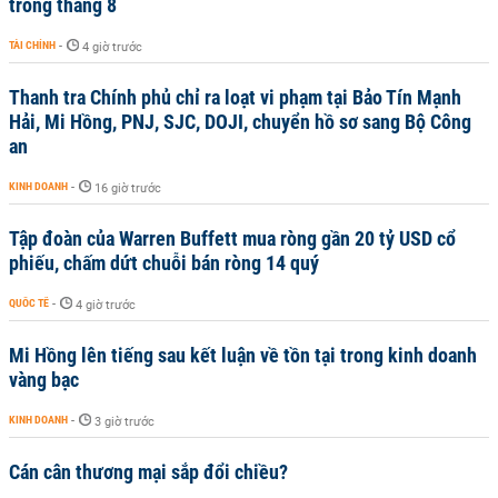
trong tháng 8
TÀI CHÍNH
-
4 giờ trước
Thanh tra Chính phủ chỉ ra loạt vi phạm tại Bảo Tín Mạnh
Hải, Mi Hồng, PNJ, SJC, DOJI, chuyển hồ sơ sang Bộ Công
an
KINH DOANH
-
16 giờ trước
Tập đoàn của Warren Buffett mua ròng gần 20 tỷ USD cổ
phiếu, chấm dứt chuỗi bán ròng 14 quý
QUỐC TẾ
-
4 giờ trước
Mi Hồng lên tiếng sau kết luận về tồn tại trong kinh doanh
vàng bạc
KINH DOANH
-
3 giờ trước
Cán cân thương mại sắp đổi chiều?