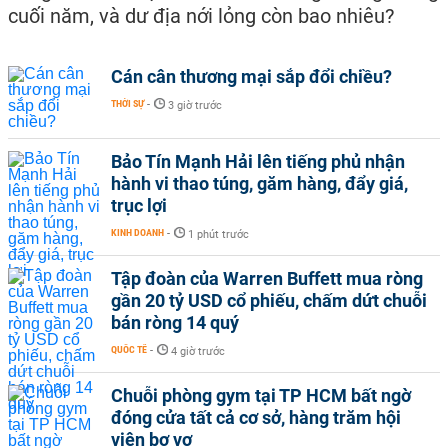
cuối năm, và dư địa nới lỏng còn bao nhiêu?
Cán cân thương mại sắp đổi chiều?
THỜI SỰ
-
3 giờ trước
Bảo Tín Mạnh Hải lên tiếng phủ nhận
hành vi thao túng, găm hàng, đẩy giá,
trục lợi
KINH DOANH
-
1 phút trước
Tập đoàn của Warren Buffett mua ròng
gần 20 tỷ USD cổ phiếu, chấm dứt chuỗi
bán ròng 14 quý
QUỐC TẾ
-
4 giờ trước
Chuỗi phòng gym tại TP HCM bất ngờ
đóng cửa tất cả cơ sở, hàng trăm hội
viên bơ vơ