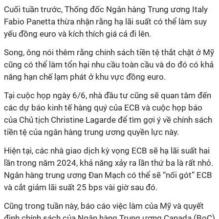
Cuối tuần trước, Thống đốc Ngân hàng Trung ương Italy
Fabio Panetta thừa nhận rằng hạ lãi suất có thể làm suy
yếu đồng euro và kích thích giá cả đi lên.
Song, ông nói thêm rằng chính sách tiền tệ thắt chặt ở Mỹ
cũng có thể làm tổn hại nhu cầu toàn cầu và do đó có khả
năng hạn chế lạm phát ở khu vực đồng euro.
Tại cuộc họp ngày 6/6, nhà đầu tư cũng sẽ quan tâm đến
các dự báo kinh tế hàng quý của ECB và cuộc họp báo
của Chủ tịch Christine Lagarde để tìm gợi ý về chính sách
tiền tệ của ngân hàng trung ương quyền lực này.
Hiện tại, các nhà giao dịch kỳ vọng ECB sẽ hạ lãi suất hai
lần trong năm 2024, khả năng xảy ra lần thứ ba là rất nhỏ.
Ngân hàng trung ương Đan Mạch có thể sẽ “nối gót” ECB
và cắt giảm lãi suất 25 bps vài giờ sau đó.
Cũng trong tuần này, báo cáo việc làm của Mỹ và quyết
định chính sách của Ngân hàng Trung ương Canada (BoC)