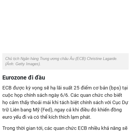
Chủ tịch Ngân hàng Trung ương châu Âu (ECB) Christine Lagarde.
(Ảnh:
Getty Images
).
Eurozone đi đầu
ECB được kỳ vọng sẽ hạ lãi suất 25 điểm cơ bản (bps) tại
cuộc họp chính sách ngày 6/6. Các quan chức cho biết
họ cảm thấy thoải mái khi tách biệt chính sách với Cục Dự
trữ Liên bang Mỹ (Fed), ngay cả khi điều đó khiến đồng
euro yếu đi và có thể kích thích lạm phát.
Trong thời gian tới, các quan chức ECB nhiều khả năng sẽ