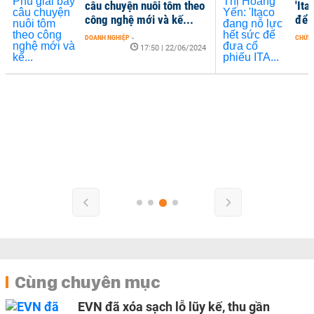
câu chuyện nuôi tôm theo
'Ita
công nghệ mới và kế...
để 
DOANH NGHIỆP
-
CHỨN
17:50 | 22/06/2024
Cùng chuyên mục
EVN đã xóa sạch lỗ lũy kế, thu gần