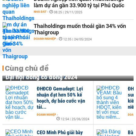
làm dự án gần 33.900 tỷ tại Phú Quốc
NHÀ ĐẤT
-
08:25 | 29/11/2025
Thaiholdings muốn thoái gần 34% vốn
Thaigroup
DOANH NGHIỆP
-
12:35 | 24/05/2024
Cùng chủ đề
Đại hội đồng cổ đông 2024
ĐHĐCĐ Gemadept: Lợi
ĐHĐ
nhuận đạt hơn 50% kế
sun
hoạch, dự báo cước vận
kiên
tải...
niê
DOANH NGHIỆP
-
DOANH
12:54 | 25/06/2024
CEO Minh Phú giải bày
Bà 