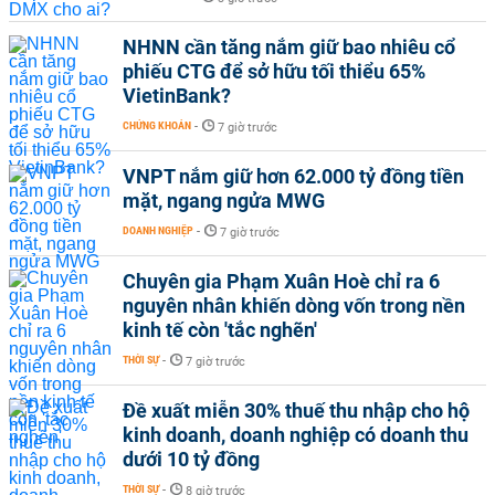
NHNN cần tăng nắm giữ bao nhiêu cổ
phiếu CTG để sở hữu tối thiểu 65%
VietinBank?
CHỨNG KHOÁN
-
7 giờ trước
VNPT nắm giữ hơn 62.000 tỷ đồng tiền
mặt, ngang ngửa MWG
DOANH NGHIỆP
-
7 giờ trước
Chuyên gia Phạm Xuân Hoè chỉ ra 6
nguyên nhân khiến dòng vốn trong nền
kinh tế còn 'tắc nghẽn'
THỜI SỰ
-
7 giờ trước
Đề xuất miễn 30% thuế thu nhập cho hộ
kinh doanh, doanh nghiệp có doanh thu
dưới 10 tỷ đồng
THỜI SỰ
-
8 giờ trước