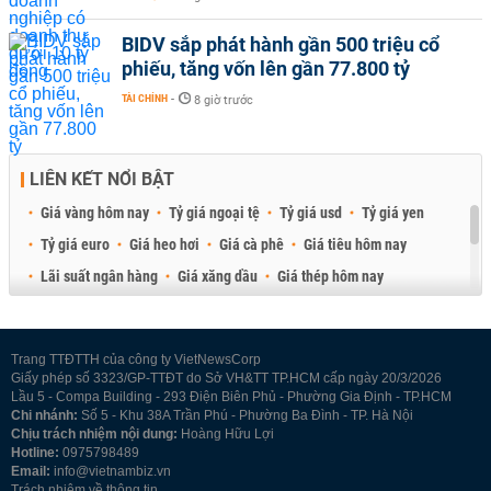
BIDV sắp phát hành gần 500 triệu cổ
phiếu, tăng vốn lên gần 77.800 tỷ
TÀI CHÍNH
-
8 giờ trước
LIÊN KẾT NỔI BẬT
Giá vàng hôm nay
Tỷ giá ngoại tệ
Tỷ giá usd
Tỷ giá yen
Tỷ giá euro
Giá heo hơi
Giá cà phê
Giá tiêu hôm nay
Lãi suất ngân hàng
Giá xăng dầu
Giá thép hôm nay
Giá sầu riêng
Giá thịt heo
Giá gạo
Giá cao su
Best Retail Brokers
Diễn đàn đầu tư Việt Nam 2026
Trang TTĐTTH của công ty VietNewsCorp
Giấy phép số 3323/GP-TTĐT do Sở VH&TT TP.HCM cấp ngày 20/3/2026
Lầu 5 - Compa Building - 293 Điện Biên Phủ - Phường Gia Định - TP.HCM
Chi nhánh:
Số 5 - Khu 38A Trần Phú - Phường Ba Đình - TP. Hà Nội
Chịu trách nhiệm nội dung:
Hoàng Hữu Lợi
Hotline:
0975798489
Email:
info@vietnambiz.vn
Trách nhiệm về thông tin