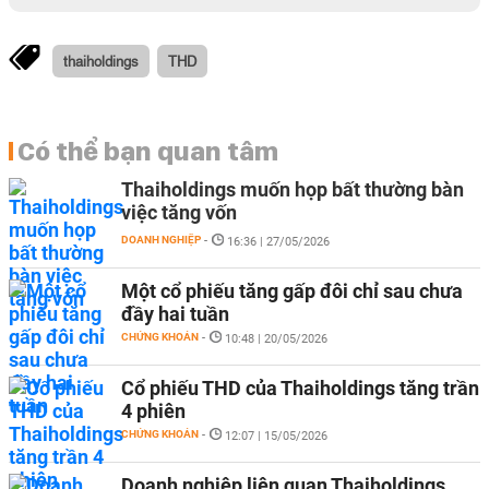
thaiholdings
THD
Có thể bạn quan tâm
Thaiholdings muốn họp bất thường bàn
việc tăng vốn
DOANH NGHIỆP
-
16:36 | 27/05/2026
Một cổ phiếu tăng gấp đôi chỉ sau chưa
đầy hai tuần
CHỨNG KHOÁN
-
10:48 | 20/05/2026
Cổ phiếu THD của Thaiholdings tăng trần
4 phiên
CHỨNG KHOÁN
-
12:07 | 15/05/2026
Doanh nghiệp liên quan Thaiholdings