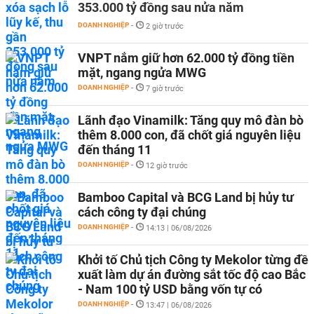
353.000 tỷ đồng sau nửa năm
DOANH NGHIỆP
-
2 giờ trước
VNPT nắm giữ hơn 62.000 tỷ đồng tiền
mặt, ngang ngửa MWG
DOANH NGHIỆP
-
7 giờ trước
Lãnh đạo Vinamilk: Tăng quy mô đàn bò
thêm 8.000 con, đã chốt giá nguyên liệu
đến tháng 11
DOANH NGHIỆP
-
12 giờ trước
Bamboo Capital và BCG Land bị hủy tư
cách công ty đại chúng
DOANH NGHIỆP
-
14:13 | 06/08/2026
Khởi tố Chủ tịch Công ty Mekolor từng đề
xuất làm dự án đường sắt tốc độ cao Bắc
- Nam 100 tỷ USD bằng vốn tự có
DOANH NGHIỆP
-
13:47 | 06/08/2026