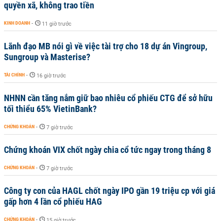
quyền xã, không trao tiền
KINH DOANH
-
11 giờ trước
Lãnh đạo MB nói gì về việc tài trợ cho 18 dự án Vingroup,
Sungroup và Masterise?
TÀI CHÍNH
-
16 giờ trước
NHNN cần tăng nắm giữ bao nhiêu cổ phiếu CTG để sở hữu
tối thiểu 65% VietinBank?
CHỨNG KHOÁN
-
7 giờ trước
Chứng khoán VIX chốt ngày chia cổ tức ngay trong tháng 8
CHỨNG KHOÁN
-
7 giờ trước
Công ty con của HAGL chốt ngày IPO gần 19 triệu cp với giá
gấp hơn 4 lần cổ phiếu HAG
CHỨNG KHOÁN
-
15 giờ trước