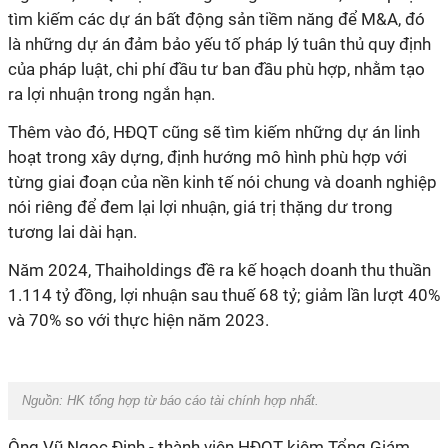
tìm kiếm các dự án bất động sản tiềm năng để M&A, đó
là những dự án đảm bảo yếu tố pháp lý tuân thủ quy định
của pháp luật, chi phí đầu tư ban đầu phù hợp, nhằm tạo
ra lợi nhuận trong ngắn hạn.
Thêm vào đó, HĐQT cũng sẽ tìm kiếm những dự án linh
hoạt trong xây dựng, định hướng mô hình phù hợp với
từng giai đoạn của nền kinh tế nói chung và doanh nghiệp
nói riêng để đem lại lợi nhuận, giá trị thặng dư trong
tương lai dài hạn.
Năm 2024, Thaiholdings đề ra kế hoạch doanh thu thuần
1.114 tỷ đồng, lợi nhuận sau thuế 68 tỷ; giảm lần lượt 40%
và 70% so với thực hiện năm 2023.
Nguồn: HK tổng hợp từ báo cáo tài chính hợp nhất.
Ông Vũ Ngọc Định - thành viên HĐQT kiêm Tổng Giám