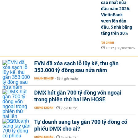
cao nhất nửa
đầu năm 2026:
VietinBank
vươn lên dẫn
đầu, 5 nhà băng
tăng trên 30%
TÀI CHÍNH
-
15:12 | 05/08/2026
EVN đã xóa sạch lỗ lũy kế, thu gần
353.000 tỷ đồng sau nửa năm
DOANH NGHIỆP
-
2 giờ trước
DMX hút gần 700 tỷ đồng vốn ngoại
trong phiên thứ hai lên HOSE
CHỨNG KHOÁN
-
7 giờ trước
Tự doanh sang tay gần 700 tỷ đồng cổ
phiếu DMX cho ai?
CHỨNG KHOÁN
-
3 giờ trước