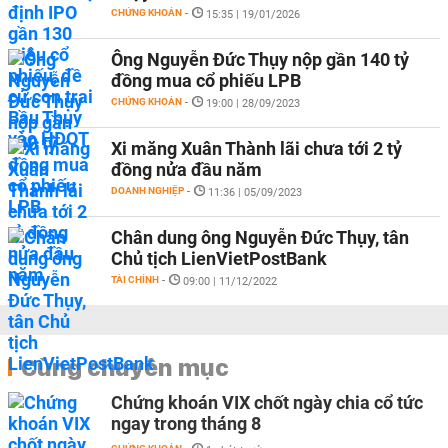
CHỨNG KHOÁN
-
15:35 | 19/01/2026
Ông Nguyễn Đức Thụy nộp gần 140 tỷ
đồng mua cổ phiếu LPB
CHỨNG KHOÁN
-
19:00 | 28/09/2023
Xi măng Xuân Thành lãi chưa tới 2 tỷ
đồng nửa đầu năm
DOANH NGHIỆP
-
11:36 | 05/09/2023
Chân dung ông Nguyễn Đức Thụy, tân
Chủ tịch LienVietPostBank
TÀI CHÍNH
-
09:00 | 11/12/2022
Cùng chuyên mục
Chứng khoán VIX chốt ngày chia cổ tức
ngay trong tháng 8