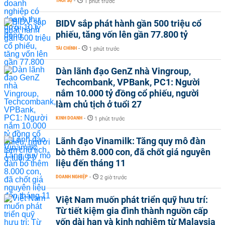
THỜI SỰ
-
1 phút trước
BIDV sắp phát hành gần 500 triệu cổ
phiếu, tăng vốn lên gần 77.800 tỷ
TÀI CHÍNH
-
1 phút trước
Dàn lãnh đạo GenZ nhà Vingroup,
Techcombank, VPBank, PC1: Người
nắm 10.000 tỷ đồng cổ phiếu, người
làm chủ tịch ở tuổi 27
KINH DOANH
-
1 phút trước
Lãnh đạo Vinamilk: Tăng quy mô đàn
bò thêm 8.000 con, đã chốt giá nguyên
liệu đến tháng 11
DOANH NGHIỆP
-
2 giờ trước
Việt Nam muốn phát triển quỹ hưu trí:
Từ tiết kiệm gia đình thành nguồn cấp
vốn dài hạn và kinh nghiệm từ Malaysia