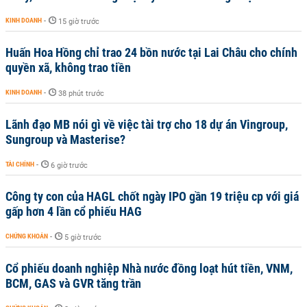
KINH DOANH
-
15 giờ trước
Huấn Hoa Hồng chỉ trao 24 bồn nước tại Lai Châu cho chính
quyền xã, không trao tiền
KINH DOANH
-
38 phút trước
Lãnh đạo MB nói gì về việc tài trợ cho 18 dự án Vingroup,
Sungroup và Masterise?
TÀI CHÍNH
-
6 giờ trước
Công ty con của HAGL chốt ngày IPO gần 19 triệu cp với giá
gấp hơn 4 lần cổ phiếu HAG
CHỨNG KHOÁN
-
5 giờ trước
Cổ phiếu doanh nghiệp Nhà nước đồng loạt hút tiền, VNM,
BCM, GAS và GVR tăng trần