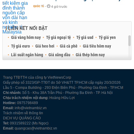
QUỐC TẾ
-
4 giờ trước
LIÊN KẾT NỔI BẬT
Giá vàng hôm nay
Tỷ giá ngoại tệ
Tỷ giá usd
Tỷ giá yen
Tỷ giá euro
Giá heo hơi
Giá cà phê
Giá tiêu hôm nay
Lãi suất ngân hàng
Giá xăng dầu
Giá thép hôm nay
Giá sầu riêng
Giá thịt heo
Giá gạo
Giá cao su
Best Retail Brokers
Diễn đàn đầu tư Việt Nam 2026
Trang TTĐTTH của công ty VietNewsCorp
Giấy phép số 3323/GP-TTĐT do Sở VH&TT TP.HCM cấp ngày 20/3/2026
Lầu 5 - Compa Building - 293 Điện Biên Phủ - Phường Gia Định - TP.HCM
Chi nhánh:
Số 5 - Khu 38A Trần Phú - Phường Ba Đình - TP. Hà Nội
Chịu trách nhiệm nội dung:
Hoàng Hữu Lợi
Hotline:
0975798489
Email:
info@vietnambiz.vn
Trách nhiệm về thông tin
DỊCH VỤ QUẢNG CÁO
Tel:
0931589222 (Ms Ngọc)
Email:
quangcao@vietnambiz.vn