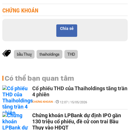
CHỨNG KHOÁN
Chia sẻ
bầu Thuỵ
thaiholdings
THD
Có thể bạn quan tâm
Cổ phiếu THD của Thaiholdings tăng trần
4 phiên
CHỨNG KHOÁN
-
12:07 | 15/05/2026
Chứng khoán LPBank dự định IPO gần
130 triệu cổ phiếu, đề cử con trai Bầu
Thụy vào HĐQT