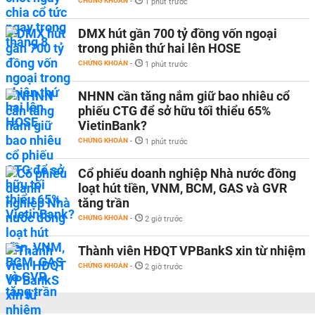
CHỨNG KHOÁN
-
1 phút trước
DMX hút gần 700 tỷ đồng vốn ngoại
trong phiên thứ hai lên HOSE
CHỨNG KHOÁN
-
1 phút trước
NHNN cần tăng nắm giữ bao nhiêu cổ
phiếu CTG để sở hữu tối thiểu 65%
VietinBank?
CHỨNG KHOÁN
-
1 phút trước
Cổ phiếu doanh nghiệp Nhà nước đồng
loạt hút tiền, VNM, BCM, GAS và GVR
tăng trần
CHỨNG KHOÁN
-
2 giờ trước
Thành viên HĐQT VPBankS xin từ nhiệm
CHỨNG KHOÁN
-
2 giờ trước