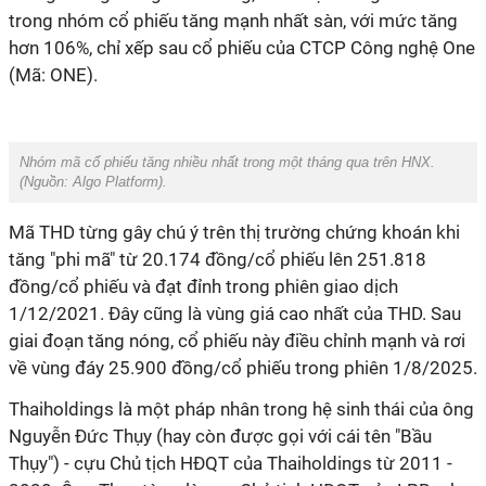
trong nhóm cổ phiếu tăng mạnh nhất sàn, với mức tăng
hơn 106%, chỉ xếp sau cổ phiếu của CTCP Công nghệ One
(Mã: ONE).
Nhóm mã cổ phiếu tăng nhiều nhất trong một tháng qua trên HNX.
(Nguồn: Algo Platform).
Mã THD từng gây chú ý trên thị trường chứng khoán khi
tăng "phi mã" từ 20.174 đồng/cổ phiếu lên 251.818
đồng/cổ phiếu và đạt đỉnh trong phiên giao dịch
1/12/2021. Đây cũng là vùng giá cao nhất của THD. Sau
giai đoạn tăng nóng, cổ phiếu này điều chỉnh mạnh và rơi
về vùng đáy 25.900 đồng/cổ phiếu trong phiên 1/8/2025.
Thaiholdings là một pháp nhân trong hệ sinh thái của ông
Nguyễn Đức Thụy (hay còn được gọi với cái tên "Bầu
Thụy") - cựu Chủ tịch HĐQT của Thaiholdings từ 2011 -