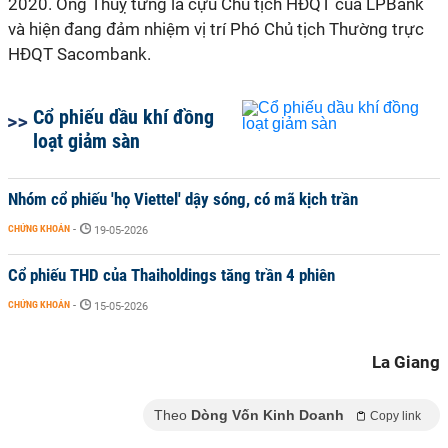
2020. Ông Thuỵ từng là cựu Chủ tịch HĐQT của LPBank
và hiện đang đảm nhiệm vị trí Phó Chủ tịch Thường trực
HĐQT Sacombank.
Cổ phiếu dầu khí đồng
loạt giảm sàn
Nhóm cổ phiếu 'họ Viettel' dậy sóng, có mã kịch trần
CHỨNG KHOÁN
-
19-05-2026
Cổ phiếu THD của Thaiholdings tăng trần 4 phiên
CHỨNG KHOÁN
-
15-05-2026
La Giang
Theo
Dòng Vốn Kinh Doanh
Copy link