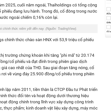
m 2025, cuối năm ngoái, Thaiholdings có tổng cộng
ổ phiếu đang lưu hành. Trong đó, cổ đông trong nước
ước ngoài chiếm 0,16% còn lại.
hi chính thức niêm yết đến nay. (Nguồn: TradingView).
s chính thức chào sàn HNX với 53,9 triệu cổ phiếu
thị trường chứng khoán khi tăng "phi mã" từ 20.174
ồng/cổ phiếu và đạt đỉnh trong phiên giao dịch
 giá cao nhất của THD. Sau giai đoạn tăng nóng, cổ
à rơi về vùng đáy 25.900 đồng/cổ phiếu trong phiên
h lập năm 2011, tiền thân là CTCP Đầu tư Phát triển
ính thức đổi tên và hoạt động dưới thương hiệu
oạt động chính trong lĩnh vực xây dựng công trình
ực, thực phẩm; kinh doanh vật liệu xây dựng, máy móc