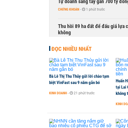
Tự doanh sang tay gần 700 tỷ đồn
CHỨNG KHOÁN
-
1 phút trước
Thu hồi 89 ha đất để đấu giá lựa 
không
NHÀ ĐẤT
-
1 phút trước
ĐỌC NHIỀU NHẤT
Dòng tiền ngoại bất ngờ trở lại T
CHỨNG KHOÁN
-
1 phút trước
Bà Lê Thị Thu Thủy gửi lời chào tạm
Huấn H
Kiến nghị đưa người bán hàng onl
biệt VinFast sau 9 năm gắn bó
tại Lai
THỜI SỰ
-
1 phút trước
không t
KINH DOANH
-
21 phút trước
KINH D
TikToker Khánh Sky, Vua Quạt, Hồ
KINH DOANH
-
1 phút trước