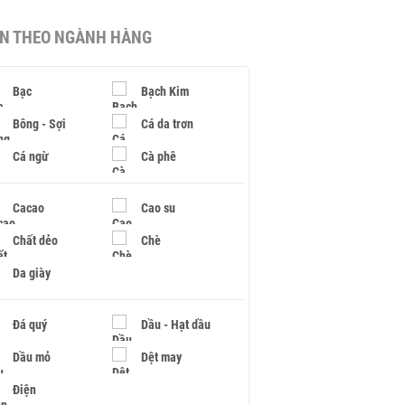
IN THEO NGÀNH HÀNG
Bạc
Bạch Kim
Bông - Sợi
Cá da trơn
Cá ngừ
Cà phê
Cacao
Cao su
Chất dẻo
Chè
Da giày
Đá quý
Dầu - Hạt dầu
Dầu mỏ
Dệt may
Điện