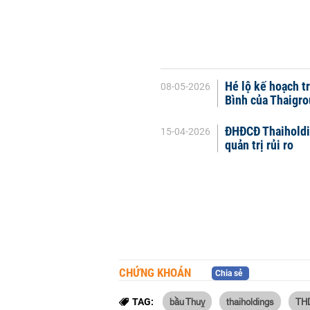
Hé lộ kế hoạch t
08-05-2026
Bình của Thaigr
ĐHĐCĐ Thaiholdin
15-04-2026
quản trị rủi ro
CHỨNG KHOÁN
Chia sẻ
bầu Thuỵ
thaiholdings
TH
TAG: