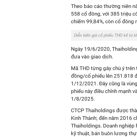
Theo báo cáo thường niên nă
558 cổ đông, với 385 triệu c
chiếm 99,84%, còn cổ đông n
Diễn biến giá cổ phiếu THD kể từ k
Ngày 19/6/2020, Thaiholding
đưa vào giao dịch.
Mã THD từng gây chú ý trên 
đồng/cổ phiếu lên 251.818 đ
1/12/2021. Đây cũng là vùng
phiếu này điều chỉnh mạnh v
1/8/2025.
CTCP Thaiholdings được thàn
Kinh Thành; đến năm 2016 ch
Thaiholdings. Doanh nghiệp h
kỹ thuật, bán buôn lương th