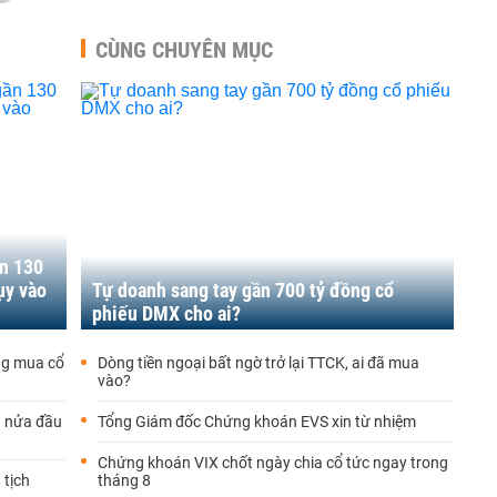
CÙNG CHUYÊN MỤC
n 130
ụy vào
Tự doanh sang tay gần 700 tỷ đồng cổ
phiếu DMX cho ai?
ng mua cổ
Dòng tiền ngoại bất ngờ trở lại TTCK, ai đã mua
vào?
g nửa đầu
Tổng Giám đốc Chứng khoán EVS xin từ nhiệm
Chứng khoán VIX chốt ngày chia cổ tức ngay trong
 tịch
tháng 8