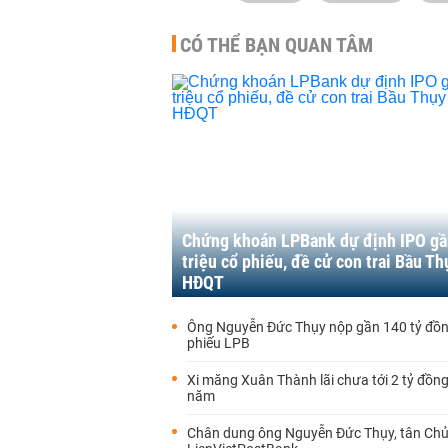
CÓ THỂ BẠN QUAN TÂM
Chứng khoán LPBank dự định IPO gầ
triệu cổ phiếu, đề cử con trai Bầu Th
HĐQT
Ông Nguyễn Đức Thụy nộp gần 140 tỷ đồ
phiếu LPB
Xi măng Xuân Thành lãi chưa tới 2 tỷ đồn
năm
Chân dung ông Nguyễn Đức Thụy, tân Chủ