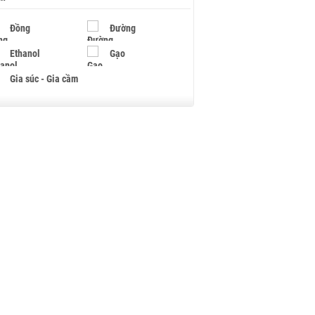
Đồng
Đường
Ethanol
Gạo
Gia súc - Gia cầm
Giấy
Gỗ
Hạt điều
Hồ tiêu - Hạt tiêu
Khí đốt
Kim loại khác
Mắc ca
Muối
Ngũ cốc
Nhựa - Hạt nhựa
Palladium
Phân bón