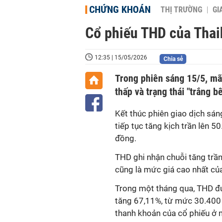
CHỨNG KHOÁN
THỊ TRƯỜNG
GI
Cổ phiếu THD của Thaih
12:35 | 15/05/2026
Chia sẻ
Trong phiên sáng 15/5, mã
thấp và trạng thái "trắng b
Kết thúc phiên giao dịch sá
tiếp tục tăng kịch trần lên 
đồng.
THD ghi nhận chuỗi tăng trần 
cũng là mức giá cao nhất củ
Trong một tháng qua, THD đ
tăng 67,11%, từ mức 30.400 
thanh khoản của cổ phiếu ở m