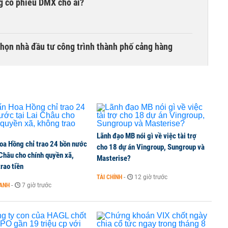
g cổ phiếu DMX cho ai?
chọn nhà đầu tư công trình thành phố cảng hàng
TCK, ai đã mua vào?
Lãnh đạo MB nói gì về việc tài trợ
oa Hồng chỉ trao 24 bồn nước
ine, lao động công trình đóng BHXH bắt buộc
cho 18 dự án Vingroup, Sungroup và
 Châu cho chính quyền xã,
Masterise?
rao tiền
TÀI CHÍNH
-
12 giờ trước
OANH
-
7 giờ trước
 Văn Khoa bị khởi tố