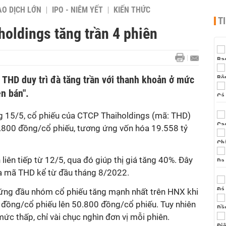
AO DỊCH LỚN
IPO - NIÊM YẾT
KIẾN THỨC
T
oldings tăng trần 4 phiên
 THD duy trì đà tăng trần với thanh khoản ở mức
ên bán".
ng 15/5, cổ phiếu của CTCP Thaiholdings (mã: THD)
50.800 đồng/cổ phiếu, tương ứng vốn hóa 19.558 tỷ
liên tiếp từ 12/5, qua đó giúp thị giá tăng 40%. Đây
a mã THD kể từ đầu tháng 8/2022.
ứng đầu nhóm cổ phiếu tăng mạnh nhất trên HNX khi
đồng/cổ phiếu lên 50.800 đồng/cổ phiếu. Tuy nhiên
ức thấp, chỉ vài chục nghìn đơn vị mỗi phiên.