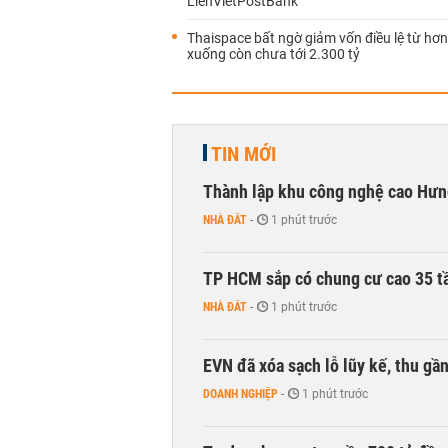
LienVietPostBank
Thaispace bất ngờ giảm vốn điều lệ từ hơn
xuống còn chưa tới 2.300 tỷ
TIN MỚI
Thành lập khu công nghệ cao Hưn
NHÀ ĐẤT
-
1 phút trước
TP HCM sắp có chung cư cao 35 tầ
NHÀ ĐẤT
-
1 phút trước
EVN đã xóa sạch lỗ lũy kế, thu g
DOANH NGHIỆP
-
1 phút trước