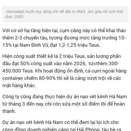
Gemadept muốn huy động vốn để đầu tư M&A, làm giàu hệ sinh thái.
Ảnh:
GMD.
Với cơ sở hạ tầng hiện tại, cụm cảng này có thể khai thác
thêm 2-3 chuyển tàu, tương đương mức tăng trưởng 10-
15% tại Nam Đình Vũ, đạt 1,2-1,25 triệu Teus.
Hiện công suất thiết kế là 2 triệu Teus, sản lượng phấn
đấu đạt 50% công suất vào năm 2026, tứcthêm 300-
450.000 Teus. Khi hoạt động ổn định, cả cụm ngoài hàng
container chiếm 80-90% thì sẽ là cảng vượt trội về các
mặt hàng khác.
Công ty cũng đang thực hiện dự án nạo vét kênh Hà Nam
từ tháng 3 đến nay, chỉ còn sửa một số điểm lõi để hoàn
thành.
Dự án nạo vét kênh Hà Nam có thể đem lại lợi ích cho
cộng đồng doanh nghiệp cảng tại Hải Phòng, tàu bè ra