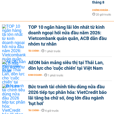
tháng 8
CHỨNG KHOÁN
-
20 giờ trước
TOP 10 ngân hàng lãi lớn nhất từ kinh
doanh ngoại hối nửa đầu năm 2026:
Vietcombank quán quân, ACB dẫn đầu
nhóm tư nhân
TÀI CHÍNH
-
1 phút trước
AEON bán mảng siêu thị tại Thái Lan,
dồn lực cho ‘cuộc chiến’ tại Việt Nam
KINH DOANH
-
1 phút trước
Bức tranh tài chính tiêu dùng nửa đầu
2026 tiếp tục phân hóa: VietCredit báo
lãi tăng ba chữ số, ông lớn đầu ngành
'hụt hơi'
TÀI CHÍNH
-
4 giờ trước