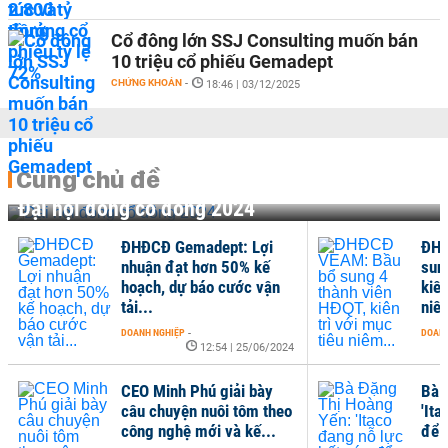
Cổ đông lớn SSJ Consulting muốn bán
10 triệu cổ phiếu Gemadept
CHỨNG KHOÁN
-
18:46 | 03/12/2025
Cùng chủ đề
Đại hội đồng cổ đông 2024
ĐHĐCĐ Gemadept: Lợi
ĐHĐ
nhuận đạt hơn 50% kế
sun
hoạch, dự báo cước vận
kiên
tải...
niê
DOANH NGHIỆP
-
DOANH
12:54 | 25/06/2024
CEO Minh Phú giải bày
Bà 
câu chuyện nuôi tôm theo
'Ita
công nghệ mới và kế...
để 