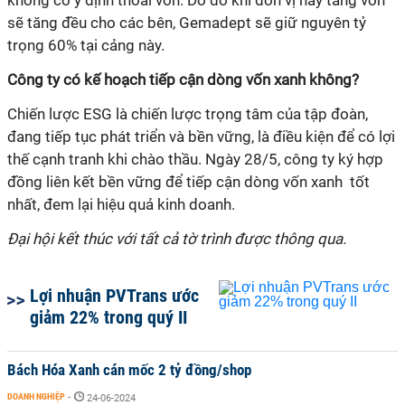
không có ý định thoái vốn. Do đó khi đơn vị này tăng vốn
sẽ tăng đều cho các bên, Gemadept sẽ giữ nguyên tỷ
trọng 60% tại cảng này.
Công ty có kế hoạch tiếp cận dòng vốn xanh không?
Chiến lược ESG là chiến lược trọng tâm của tập đoàn,
đang tiếp tục phát triển và bền vững, là điều kiện để có lợi
thế cạnh tranh khi chào thầu. Ngày 28/5, công ty ký hợp
đồng liên kết bền vững để tiếp cận dòng vốn xanh tốt
nhất, đem lại hiệu quả kinh doanh.
Đại hội kết thúc với tất cả tờ trình được thông qua.
Lợi nhuận PVTrans ước
giảm 22% trong quý II
Bách Hóa Xanh cán mốc 2 tỷ đồng/shop
DOANH NGHIỆP
-
24-06-2024