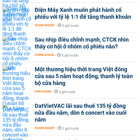
Điện Máy Xanh muốn phát hành cổ
phiếu với tỷ lệ 1:1 để tăng thanh khoản
DOANH NGHIỆP
-
5 giờ trước
Sau nhịp điều chỉnh mạnh, CTCK nhìn
thấy cơ hội ở nhóm cổ phiếu nào?
CHỨNG KHOÁN
-
5 giờ trước
Một thương hiệu thời trang Việt đóng
cửa sau 5 năm hoạt động, thanh lý toàn
bộ cửa hàng
KINH DOANH
-
4 giờ trước
DatVietVAC lãi sau thuế 135 tỷ đồng
nửa đầu năm, dồn 6 concert vào cuối
năm
DOANH NGHIỆP
-
2 giờ trước