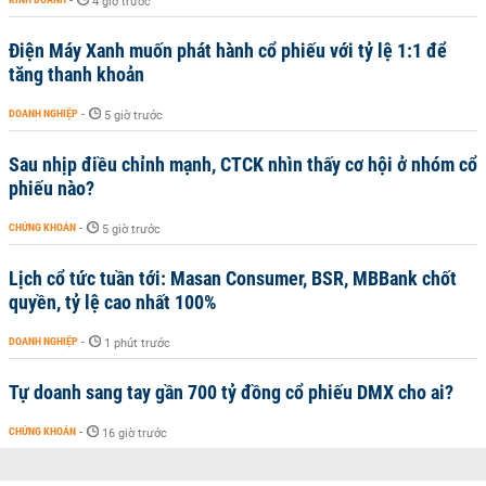
-
4 giờ trước
Điện Máy Xanh muốn phát hành cổ phiếu với tỷ lệ 1:1 để
tăng thanh khoản
DOANH NGHIỆP
-
5 giờ trước
Sau nhịp điều chỉnh mạnh, CTCK nhìn thấy cơ hội ở nhóm cổ
phiếu nào?
CHỨNG KHOÁN
-
5 giờ trước
Lịch cổ tức tuần tới: Masan Consumer, BSR, MBBank chốt
quyền, tỷ lệ cao nhất 100%
DOANH NGHIỆP
-
1 phút trước
Tự doanh sang tay gần 700 tỷ đồng cổ phiếu DMX cho ai?
CHỨNG KHOÁN
-
16 giờ trước