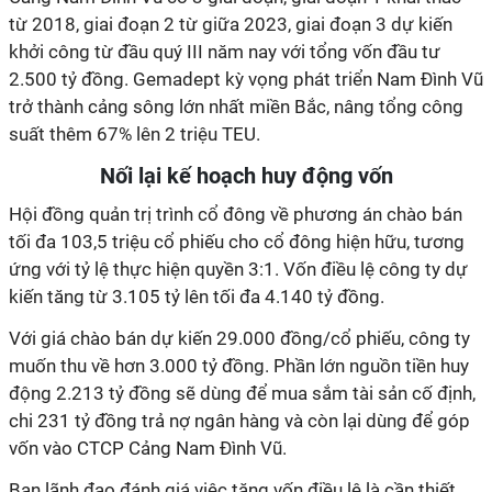
từ 2018, giai đoạn 2 từ giữa 2023, giai đoạn 3 dự kiến
khởi công từ đầu quý III năm nay với tổng vốn đầu tư
2.500 tỷ đồng. Gemadept kỳ vọng phát triển Nam Đình Vũ
trở thành cảng sông lớn nhất miền Bắc, nâng tổng công
suất thêm 67% lên 2 triệu TEU.
Nối lại kế hoạch huy động vốn
Hội đồng quản trị trình cổ đông về phương án chào bán
tối đa 103,5 triệu cổ phiếu cho cổ đông hiện hữu, tương
ứng với tỷ lệ thực hiện quyền 3:1. Vốn điều lệ công ty dự
kiến tăng từ 3.105 tỷ lên tối đa 4.140 tỷ đồng.
Với giá chào bán dự kiến 29.000 đồng/cổ phiếu, công ty
muốn thu về hơn 3.000 tỷ đồng. Phần lớn nguồn tiền huy
động 2.213 tỷ đồng sẽ dùng để mua sắm tài sản cố định,
chi 231 tỷ đồng trả nợ ngân hàng và còn lại dùng để góp
vốn vào CTCP Cảng Nam Đình Vũ.
Ban lãnh đạo đánh giá việc tăng vốn điều lệ là cần thiết