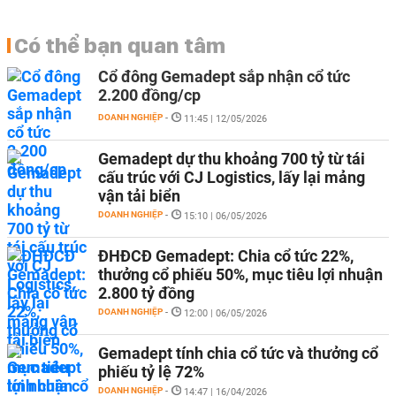
Có thể bạn quan tâm
Cổ đông Gemadept sắp nhận cổ tức
2.200 đồng/cp
DOANH NGHIỆP
-
11:45 | 12/05/2026
Gemadept dự thu khoảng 700 tỷ từ tái
cấu trúc với CJ Logistics, lấy lại mảng
vận tải biển
DOANH NGHIỆP
-
15:10 | 06/05/2026
ĐHĐCĐ Gemadept: Chia cổ tức 22%,
thưởng cổ phiếu 50%, mục tiêu lợi nhuận
2.800 tỷ đồng
DOANH NGHIỆP
-
12:00 | 06/05/2026
Gemadept tính chia cổ tức và thưởng cổ
phiếu tỷ lệ 72%
DOANH NGHIỆP
-
14:47 | 16/04/2026