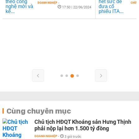
DOANH NGHIỆP
-
CHỨN
17:50 | 22/06/2024
Cùng chuyên mục
Chủ tịch HĐQT Khoáng sản Hưng Thịnh
phải nộp lại hơn 1.500 tỷ đồng
DOANH NGHIỆP
-
3 giờ trước