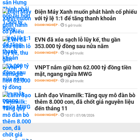
Điện Máy Xanh muốn phát hành cổ phiếu
với tỷ lệ 1:1 để tăng thanh khoản
DOANH NGHIỆP
-
5 giờ trước
EVN đã xóa sạch lỗ lũy kế, thu gần
353.000 tỷ đồng sau nửa năm
DOANH NGHIỆP
-
16 giờ trước
VNPT nắm giữ hơn 62.000 tỷ đồng tiền
mặt, ngang ngửa MWG
DOANH NGHIỆP
-
20 giờ trước
Lãnh đạo Vinamilk: Tăng quy mô đàn bò
thêm 8.000 con, đã chốt giá nguyên liệu
đến tháng 11
DOANH NGHIỆP
-
10:07 | 07/08/2026