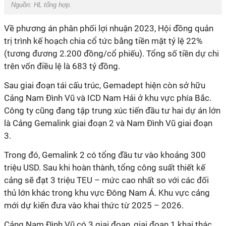
Nguồn:
HL tổng hợp.
Về phương án phân phối lợi nhuận 2023, Hội đồng quản
trị trình kế hoạch chia cổ tức bằng tiền mặt tỷ lệ 22%
(tương đương 2.200 đồng/cổ phiếu). Tổng số tiền dự chi
trên vốn điều lệ là 683 tỷ đồng.
Sau giai đoạn tái cấu trúc, Gemadept hiện còn sở hữu
Cảng Nam Đình Vũ và ICD Nam Hải ở khu vực phía Bắc.
Công ty cũng đang tập trung xúc tiến đầu tư hai dự án lớn
là Cảng Gemalink giai đoạn 2 và Nam Đình Vũ giai đoạn
3.
Trong đó, Gemalink 2 có tổng đầu tư vào khoảng 300
triệu USD. Sau khi hoàn thành, tổng công suất thiết kế
cảng sẽ đạt 3 triệu TEU – mức cao nhất so với các đối
thủ lớn khác trong khu vực Đông Nam Á. Khu vực cảng
mới dự kiến đưa vào khai thức từ 2025 – 2026.
Cảng Nam Đình Vũ có 3 giai đoạn, giai đoạn 1 khai thác