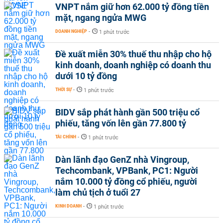
VNPT nắm giữ hơn 62.000 tỷ đồng tiền
mặt, ngang ngửa MWG
DOANH NGHIỆP
-
1 phút trước
Đề xuất miễn 30% thuế thu nhập cho hộ
kinh doanh, doanh nghiệp có doanh thu
dưới 10 tỷ đồng
THỜI SỰ
-
1 phút trước
BIDV sắp phát hành gần 500 triệu cổ
phiếu, tăng vốn lên gần 77.800 tỷ
TÀI CHÍNH
-
1 phút trước
Dàn lãnh đạo GenZ nhà Vingroup,
Techcombank, VPBank, PC1: Người
nắm 10.000 tỷ đồng cổ phiếu, người
làm chủ tịch ở tuổi 27
KINH DOANH
-
1 phút trước