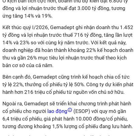
Ở kịch bản tích cực hơn, doanh thu dự kiến đạt 6.800 tỷ
đồng và lợi nhuận trước thuế đạt 3.000 tỷ đồng, tương
ứng tăng 14% và 19%.
Kết thúc quý I/2026, Gemadept ghi nhận doanh thu 1.452
tỷ đồng và lợi nhuận trước thuế 716 tỷ đồng, tăng lần lượt
14% và 23% so với cùng kỳ năm trước. Với kết quả này,
doanh nghiệp đã hoàn thành khoảng 22% kế hoạch doanh
thu và gần 26% mục tiêu lợi nhuận trước thuế theo kịch
bản cơ sở của cả năm.
Bên cạnh đó, Gemadept cũng trình kế hoạch chia cổ tức
tỷ lệ 22%, thưởng cổ phiếu tỷ lệ 50%. Công ty dự kiến phát
hành hơn 216 triệu cổ phiếu từ nguồn vốn chủ sở hữu.
Ngoài ra, Gemadept sẽ triển khai chương trình phát hành
cổ phiếu cho người
lao động
(ESOP) với quy mô gần
6,4 triệu cổ phiếu, giá phát hành 10.000 đồng/cổ phiếu,
tương đương khoảng 1,5% lượng cổ phiếu đang lưu hành.