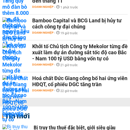
đến tháng 11
DOANH NGHIỆP
-
1 phút trước
Bamboo Capital và BCG Land bị hủy tư
cách công ty đại chúng
DOANH NGHIỆP
-
19 giờ trước
Khởi tố Chủ tịch Công ty Mekolor từng đề
xuất làm dự án đường sắt tốc độ cao Bắc
- Nam 100 tỷ USD bằng vốn tự có
DOANH NGHIỆP
-
21 giờ trước
Hoá chất Đức Giang công bố hai ứng viên
HĐQT, cổ phiếu DGC tăng trần
DOANH NGHIỆP
-
22 giờ trước
Tin mới
Bị truy thu thuế đặc biệt, giới siêu giàu