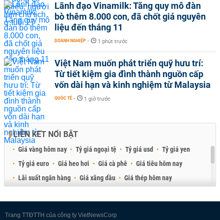
Lãnh đạo Vinamilk: Tăng quy mô đàn
bò thêm 8.000 con, đã chốt giá nguyên
liệu đến tháng 11
DOANH NGHIỆP
-
1 phút trước
Việt Nam muốn phát triển quỹ hưu trí:
Từ tiết kiệm gia đình thành nguồn cấp
vốn dài hạn và kinh nghiệm từ Malaysia
QUỐC TẾ
-
1 giờ trước
LIÊN KẾT NỔI BẬT
Giá vàng hôm nay
Tỷ giá ngoại tệ
Tỷ giá usd
Tỷ giá yen
Tỷ giá euro
Giá heo hơi
Giá cà phê
Giá tiêu hôm nay
Lãi suất ngân hàng
Giá xăng dầu
Giá thép hôm nay
Giá sầu riêng
Giá thịt heo
Giá gạo
Giá cao su
Best Retail Brokers
Diễn đàn đầu tư Việt Nam 2026
Trang TTĐTTH của công ty VietNewsCorp