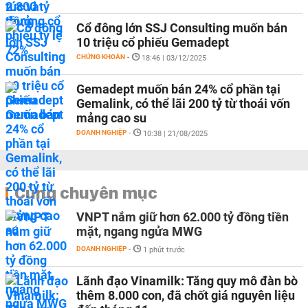
Cổ đông lớn SSJ Consulting muốn bán
10 triệu cổ phiếu Gemadept
CHỨNG KHOÁN
-
18:46 | 03/12/2025
Gemadept muốn bán 24% cổ phần tại
Gemalink, có thể lãi 200 tỷ từ thoái vốn
mảng cao su
DOANH NGHIỆP
-
10:38 | 21/08/2025
Cùng chuyên mục
VNPT nắm giữ hơn 62.000 tỷ đồng tiền
mặt, ngang ngửa MWG
DOANH NGHIỆP
-
1 phút trước
Lãnh đạo Vinamilk: Tăng quy mô đàn bò
thêm 8.000 con, đã chốt giá nguyên liệu