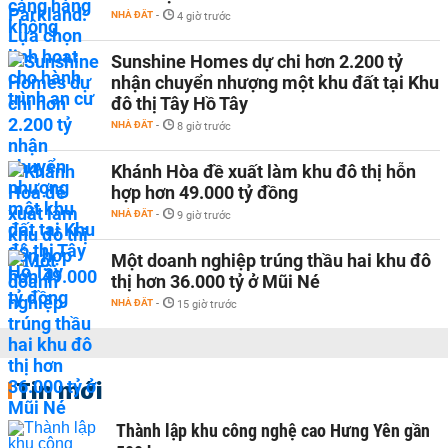
NHÀ ĐẤT
-
4 giờ trước
Sunshine Homes dự chi hơn 2.200 tỷ
nhận chuyển nhượng một khu đất tại Khu
đô thị Tây Hồ Tây
NHÀ ĐẤT
-
8 giờ trước
Khánh Hòa đề xuất làm khu đô thị hỗn
hợp hơn 49.000 tỷ đồng
NHÀ ĐẤT
-
9 giờ trước
Một doanh nghiệp trúng thầu hai khu đô
thị hơn 36.000 tỷ ở Mũi Né
NHÀ ĐẤT
-
15 giờ trước
Tin mới
Thành lập khu công nghệ cao Hưng Yên gần