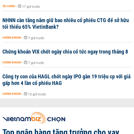
TÀI CHÍNH
-
17 giờ trước
NHNN cần tăng nắm giữ bao nhiêu cổ phiếu CTG để sở hữu
tối thiểu 65% VietinBank?
CHỨNG KHOÁN
-
7 giờ trước
Chứng khoán VIX chốt ngày chia cổ tức ngay trong tháng 8
CHỨNG KHOÁN
-
7 giờ trước
Công ty con của HAGL chốt ngày IPO gần 19 triệu cp với giá
gấp hơn 4 lần cổ phiếu HAG
CHỨNG KHOÁN
-
15 giờ trước
Top ngân hàng tăng trưởng cho vay