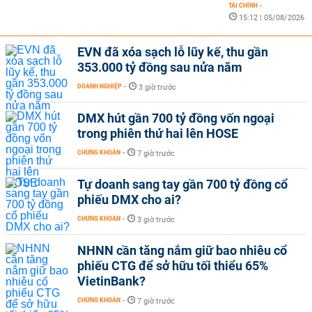
TÀI CHÍNH
-
15:12 | 05/08/2026
EVN đã xóa sạch lỗ lũy kế, thu gần
353.000 tỷ đồng sau nửa năm
DOANH NGHIỆP
-
3 giờ trước
DMX hút gần 700 tỷ đồng vốn ngoại
trong phiên thứ hai lên HOSE
CHỨNG KHOÁN
-
7 giờ trước
Tự doanh sang tay gần 700 tỷ đồng cổ
phiếu DMX cho ai?
CHỨNG KHOÁN
-
3 giờ trước
NHNN cần tăng nắm giữ bao nhiêu cổ
phiếu CTG để sở hữu tối thiểu 65%
VietinBank?
CHỨNG KHOÁN
-
7 giờ trước