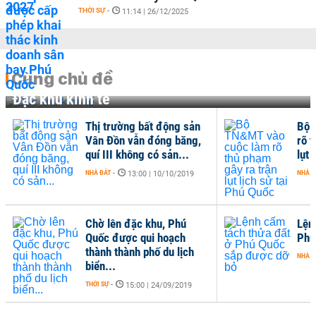
THỜI SỰ
-
11:14 | 26/12/2025
Cùng chủ đề
Đặc khu kinh tế
Thị trường bất động sản
Bộ 
Vân Đồn vẫn đóng băng,
rõ 
quí III không có sản...
lụt 
NHÀ ĐẤT
-
NHÀ Đ
13:00 | 10/10/2019
Chờ lên đặc khu, Phú
Lện
Quốc được qui hoạch
Phú
thành thành phố du lịch
NHÀ Đ
biển...
THỜI SỰ
-
15:00 | 24/09/2019