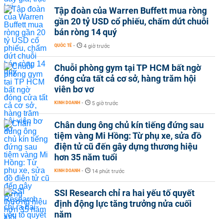
Tập đoàn của Warren Buffett mua ròng
gần 20 tỷ USD cổ phiếu, chấm dứt chuỗi
bán ròng 14 quý
QUỐC TẾ
-
4 giờ trước
Chuỗi phòng gym tại TP HCM bất ngờ
đóng cửa tất cả cơ sở, hàng trăm hội
viên bơ vơ
KINH DOANH
-
5 giờ trước
Chân dung ông chủ kín tiếng đứng sau
tiệm vàng Mi Hồng: Từ phụ xe, sửa đồ
điện tử cũ đến gây dựng thương hiệu
hơn 35 năm tuổi
KINH DOANH
-
14 phút trước
SSI Research chỉ ra hai yếu tố quyết
định động lực tăng trưởng nửa cuối
năm