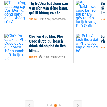
Thị trường bất động sản
Bộ 
Vân Đồn vẫn đóng băng,
rõ 
quí III không có sản...
lụt 
NHÀ ĐẤT
-
NHÀ Đ
13:00 | 10/10/2019
Chờ lên đặc khu, Phú
Lện
Quốc được qui hoạch
Phú
thành thành phố du lịch
NHÀ Đ
biển...
THỜI SỰ
-
15:00 | 24/09/2019