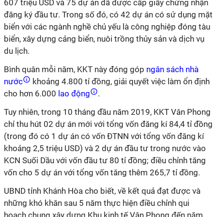
607 triệu USD và 75 dự án đã được cấp giấy chứng nhận
đăng ký đầu tư. Trong số đó, có 42 dự án có sử dụng mặt
biển với các ngành nghề chủ yếu là công nghiệp đóng tàu
biển, xây dựng cảng biển, nuôi trồng thủy sản và dịch vụ
du lịch.
Bình quân mỗi năm, KKT này đóng góp
ngân sách nhà
nước
khoảng 4.800 tỉ đồng, giải quyết việc làm ổn định
cho hơn 6.000
lao động
.
Tuy nhiên, trong 10 tháng đầu năm 2019, KKT Vân Phong
chỉ thu hút 02 dự án mới với tổng vốn đăng kí 84,4 tỉ đồng
(trong đó có 1 dự án có vốn ĐTNN với tổng vốn đăng kí
khoảng 2,5 triệu USD) và 2 dự án đầu tư trong nước vào
KCN Suối Dầu với vốn đầu tư 80 tỉ đồng; điều chỉnh tăng
vốn cho 5 dự án với tổng vốn tăng thêm 265,7 tỉ đồng.
UBND tỉnh Khánh Hòa cho biết, về kết quả đạt được và
những khó khăn sau 5 năm thực hiện điều chỉnh qui
hoạch chung xây dựng Khu kinh tế Vân Phong đến năm