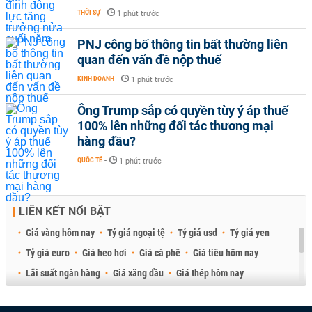
THỜI SỰ
-
1 phút trước
PNJ công bố thông tin bất thường liên
quan đến vấn đề nộp thuế
KINH DOANH
-
1 phút trước
Ông Trump sắp có quyền tùy ý áp thuế
100% lên những đối tác thương mại
hàng đầu?
QUỐC TẾ
-
1 phút trước
LIÊN KẾT NỔI BẬT
Giá vàng hôm nay
Tỷ giá ngoại tệ
Tỷ giá usd
Tỷ giá yen
Tỷ giá euro
Giá heo hơi
Giá cà phê
Giá tiêu hôm nay
Lãi suất ngân hàng
Giá xăng dầu
Giá thép hôm nay
Giá sầu riêng
Giá thịt heo
Giá gạo
Giá cao su