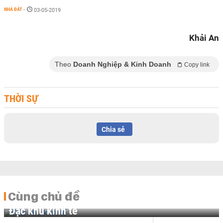
NHÀ ĐẤT
-
03-05-2019
Khải An
Theo
Doanh Nghiệp & Kinh Doanh
Copy link
THỜI SỰ
Chia sẻ
Cùng chủ đề
Đặc khu kinh tế