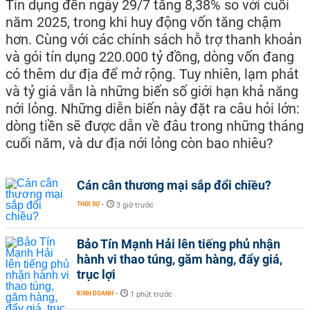
Tín dụng đến ngày 29/7 tăng 8,38% so với cuối
năm 2025, trong khi huy động vốn tăng chậm
hơn. Cùng với các chính sách hỗ trợ thanh khoản
và gói tín dụng 220.000 tỷ đồng, dòng vốn đang
có thêm dư địa để mở rộng. Tuy nhiên, lạm phát
và tỷ giá vẫn là những biến số giới hạn khả năng
nới lỏng. Những diễn biến này đặt ra câu hỏi lớn:
dòng tiền sẽ được dẫn về đâu trong những tháng
cuối năm, và dư địa nới lỏng còn bao nhiêu?
Cán cân thương mại sắp đổi chiều?
THỜI SỰ
-
3 giờ trước
Bảo Tín Mạnh Hải lên tiếng phủ nhận
hành vi thao túng, găm hàng, đẩy giá,
trục lợi
KINH DOANH
-
1 phút trước