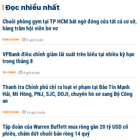
Đọc nhiều nhất
Chuỗi phòng gym tại TP HCM bất ngờ đóng cửa tất cả cơ sở,
hàng trăm hội viên bơ vơ
KINH DOANH
-
5 giờ trước
VPBank điều chỉnh giảm lãi suất trên biểu tại nhiều kỳ hạn
trong tháng 8
TÀI CHÍNH
-
4 giờ trước
Thanh tra Chính phủ chỉ ra loạt vi phạm tại Bảo Tín Mạnh
Hải, Mi Hồng, PNJ, SJC, DOJI, chuyển hồ sơ sang Bộ Công
an
KINH DOANH
-
16 giờ trước
Tập đoàn của Warren Buffett mua ròng gần 20 tỷ USD cổ
phiếu, chấm dứt chuỗi bán ròng 14 quý